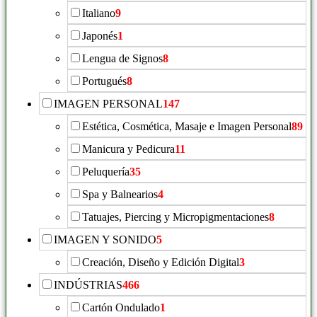
Italiano
9
Japonés
1
Lengua de Signos
8
Portugués
8
IMAGEN PERSONAL
147
Estética, Cosmética, Masaje e Imagen Personal
89
Manicura y Pedicura
11
Peluquería
35
Spa y Balnearios
4
Tatuajes, Piercing y Micropigmentaciones
8
IMAGEN Y SONIDO
5
Creación, Diseño y Edición Digital
3
INDÚSTRIAS
466
Cartón Ondulado
1