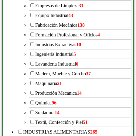
Empresas de Limpieza
31
Equipo Industrial
43
Fabricación Mecánica
138
Formación Profesional y Oficios
4
Industrias Extractivas
10
Ingeniería Industrial
5
Lavanderia Industrial
6
Madera, Mueble y Corcho
37
Maquinaria
21
Producción Mecánica
14
Química
96
Soldadura
14
Textil, Confección y Piel
51
INDUSTRIAS ALIMENTARIAS
265