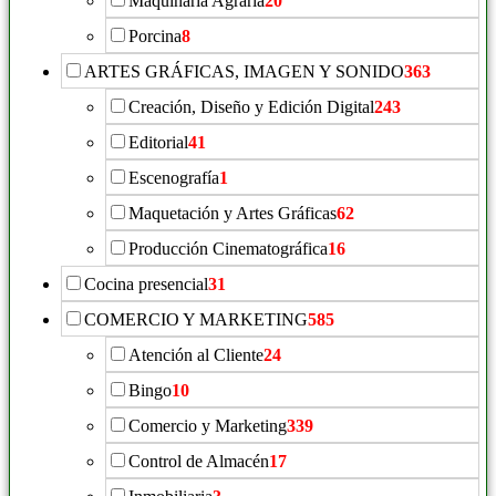
Maquinaria Agraria
20
Porcina
8
ARTES GRÁFICAS, IMAGEN Y SONIDO
363
Creación, Diseño y Edición Digital
243
Editorial
41
Escenografía
1
Maquetación y Artes Gráficas
62
Producción Cinematográfica
16
Cocina presencial
31
COMERCIO Y MARKETING
585
Atención al Cliente
24
Bingo
10
Comercio y Marketing
339
Control de Almacén
17