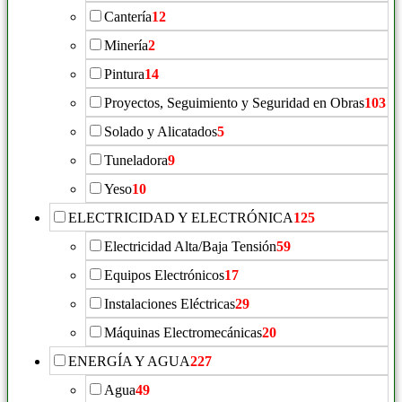
Cantería
12
Minería
2
Pintura
14
Proyectos, Seguimiento y Seguridad en Obras
103
Solado y Alicatados
5
Tuneladora
9
Yeso
10
ELECTRICIDAD Y ELECTRÓNICA
125
Electricidad Alta/Baja Tensión
59
Equipos Electrónicos
17
Instalaciones Eléctricas
29
Máquinas Electromecánicas
20
ENERGÍA Y AGUA
227
Agua
49