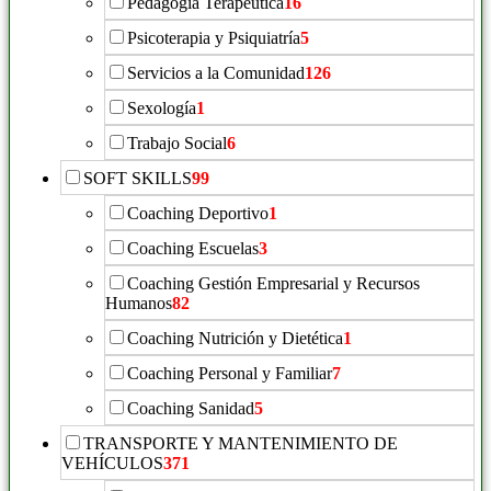
Pedagogía Terapéutica
16
Psicoterapia y Psiquiatría
5
Servicios a la Comunidad
126
Sexología
1
Trabajo Social
6
SOFT SKILLS
99
Coaching Deportivo
1
Coaching Escuelas
3
Coaching Gestión Empresarial y Recursos
Humanos
82
Coaching Nutrición y Dietética
1
Coaching Personal y Familiar
7
Coaching Sanidad
5
TRANSPORTE Y MANTENIMIENTO DE
VEHÍCULOS
371