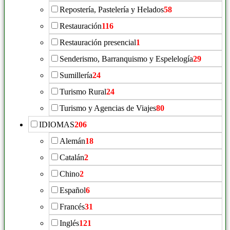
Repostería, Pastelería y Helados
58
Restauración
116
Restauración presencial
1
Senderismo, Barranquismo y Espelelogía
29
Sumillería
24
Turismo Rural
24
Turismo y Agencias de Viajes
80
IDIOMAS
206
Alemán
18
Catalán
2
Chino
2
Español
6
Francés
31
Inglés
121