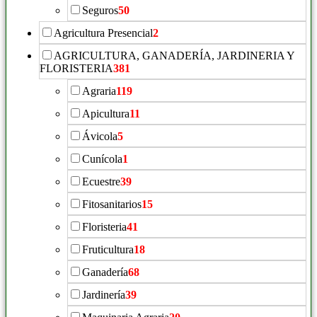
Seguros
50
Agricultura Presencial
2
AGRICULTURA, GANADERÍA, JARDINERIA Y
FLORISTERIA
381
Agraria
119
Apicultura
11
Ávicola
5
Cunícola
1
Ecuestre
39
Fitosanitarios
15
Floristeria
41
Fruticultura
18
Ganadería
68
Jardinería
39