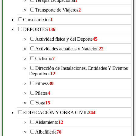
Terapia Ocupacional
1
Transporte de Viajeros
2
Cursos mixtos
1
DEPORTES
136
Actividad física y del Deporte
45
Actividades acuáticas y Natación
22
Ciclismo
7
Dirección de Instalaciones, Entidades Y Eventos
Deportivos
12
Fitness
30
Pilates
4
Yoga
15
EDIFICACIÓN Y OBRA CIVIL
244
Aislamiento
12
Albañilería
76