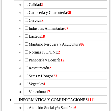
Calidad
2
Carnicería y Charcutería
36
Cerveza
3
Indústrias Alimentarias
67
Lácteos
18
Marítimo Pesquera y Acuicultura
86
Normas ISO/UNE
2
Panadería y Bollería
12
Restauración
2
Setas y Hongos
23
Vegetales
1
Vinicultura
17
INFORMÁTICA Y COMUNICACIONES
1111
Atención Social y/o Sanitária
6