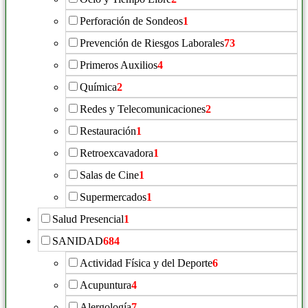
Perforación de Sondeos
1
Prevención de Riesgos Laborales
73
Primeros Auxilios
4
Química
2
Redes y Telecomunicaciones
2
Restauración
1
Retroexcavadora
1
Salas de Cine
1
Supermercados
1
Salud Presencial
1
SANIDAD
684
Actividad Física y del Deporte
6
Acupuntura
4
Alergología
7