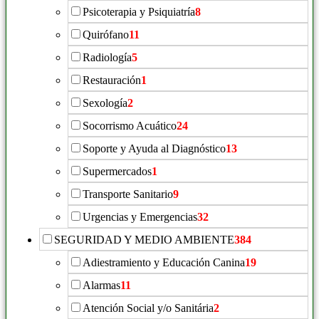
Psicoterapia y Psiquiatría
8
Quirófano
11
Radiología
5
Restauración
1
Sexología
2
Socorrismo Acuático
24
Soporte y Ayuda al Diagnóstico
13
Supermercados
1
Transporte Sanitario
9
Urgencias y Emergencias
32
SEGURIDAD Y MEDIO AMBIENTE
384
Adiestramiento y Educación Canina
19
Alarmas
11
Atención Social y/o Sanitária
2