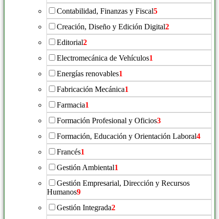
Contabilidad, Finanzas y Fiscal
5
Creación, Diseño y Edición Digital
2
Editorial
2
Electromecánica de Vehículos
1
Energías renovables
1
Fabricación Mecánica
1
Farmacia
1
Formación Profesional y Oficios
3
Formación, Educación y Orientación Laboral
4
Francés
1
Gestión Ambiental
1
Gestión Empresarial, Dirección y Recursos
Humanos
9
Gestión Integrada
2