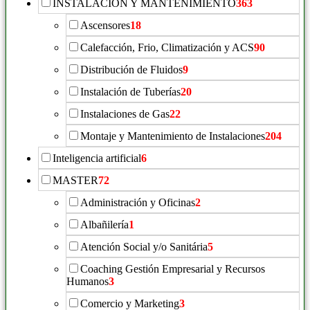
INSTALACIÓN Y MANTENIMIENTO
363
Ascensores
18
Calefacción, Frio, Climatización y ACS
90
Distribución de Fluidos
9
Instalación de Tuberías
20
Instalaciones de Gas
22
Montaje y Mantenimiento de Instalaciones
204
Inteligencia artificial
6
MASTER
72
Administración y Oficinas
2
Albañilería
1
Atención Social y/o Sanitária
5
Coaching Gestión Empresarial y Recursos
Humanos
3
Comercio y Marketing
3