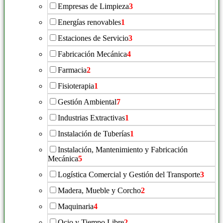
Empresas de Limpieza
3
Energías renovables
1
Estaciones de Servicio
3
Fabricación Mecánica
4
Farmacia
2
Fisioterapia
1
Gestión Ambiental
7
Industrias Extractivas
1
Instalación de Tuberías
1
Instalación, Mantenimiento y Fabricación
Mecánica
5
Logística Comercial y Gestión del Transporte
3
Madera, Mueble y Corcho
2
Maquinaria
4
Ocio y Tiempo Libre
2