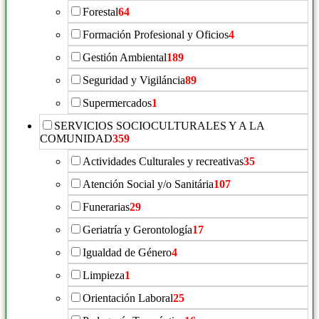
Forestal
64
Formación Profesional y Oficios
4
Gestión Ambiental
189
Seguridad y Vigiláncia
89
Supermercados
1
SERVICIOS SOCIOCULTURALES Y A LA
COMUNIDAD
359
Actividades Culturales y recreativas
35
Atención Social y/o Sanitária
107
Funerarias
29
Geriatría y Gerontología
17
Igualdad de Género
4
Limpieza
1
Orientación Laboral
25