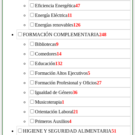
Eficiencia Energética
47
Energía Eléctrica
11
Energías renovables
126
FORMACIÓN COMPLEMENTARIA
248
Bibliotecas
9
Comedores
14
Educación
132
Formación Altos Ejecutivos
5
Formación Profesional y Oficios
27
Igualdad de Género
36
Musicoterapia
1
Orientación Laboral
21
Primeros Auxilios
4
HIGIENE Y SEGURIDAD ALIMENTARIA
51