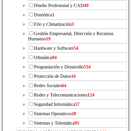
Diseño Profesional y CAD
49
Domótica
1
Frío y Climatización
3
Gestión Empresarial, Dirección y Recursos
Humanos
19
Hardware y Software
54
Ofimática
94
Programación y Desarrollo
534
Protección de Datos
16
Redes Sociales
64
Redes y Telecomunicaciones
124
Seguridad Informática
57
Sistemas Operativos
20
Sistemas y Telemática
95