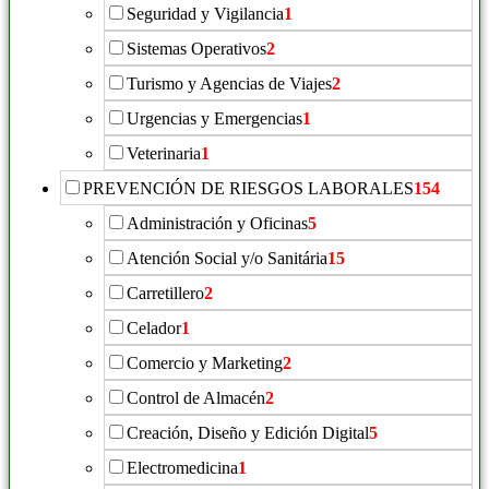
Seguridad y Vigilancia
1
Sistemas Operativos
2
Turismo y Agencias de Viajes
2
Urgencias y Emergencias
1
Veterinaria
1
PREVENCIÓN DE RIESGOS LABORALES
154
Administración y Oficinas
5
Atención Social y/o Sanitária
15
Carretillero
2
Celador
1
Comercio y Marketing
2
Control de Almacén
2
Creación, Diseño y Edición Digital
5
Electromedicina
1