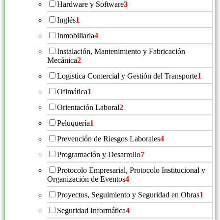
Hardware y Software
3
Inglés
1
Inmobiliaria
4
Instalación, Mantenimiento y Fabricación
Mecánica
2
Logística Comercial y Gestión del Transporte
1
Ofimática
1
Orientación Laboral
2
Peluquería
1
Prevención de Riesgos Laborales
4
Programación y Desarrollo
7
Protocolo Empresarial, Protocolo Institucional y
Organización de Eventos
4
Proyectos, Seguimiento y Seguridad en Obras
1
Seguridad Informática
4