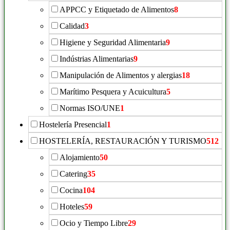
APPCC y Etiquetado de Alimentos
8
Calidad
3
Higiene y Seguridad Alimentaria
9
Indústrias Alimentarias
9
Manipulación de Alimentos y alergias
18
Marítimo Pesquera y Acuicultura
5
Normas ISO/UNE
1
Hostelería Presencial
1
HOSTELERÍA, RESTAURACIÓN Y TURISMO
512
Alojamiento
50
Catering
35
Cocina
104
Hoteles
59
Ocio y Tiempo Libre
29