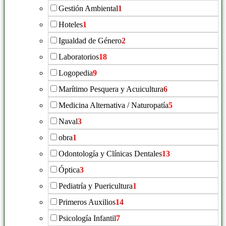
Gestión Ambiental
1
Hoteles
1
Igualdad de Género
2
Laboratorios
18
Logopedia
9
Marítimo Pesquera y Acuicultura
6
Medicina Alternativa / Naturopatía
5
Naval
3
obra
1
Odontología y Clínicas Dentales
13
Óptica
3
Pediatría y Puericultura
1
Primeros Auxilios
14
Psicología Infantil
7