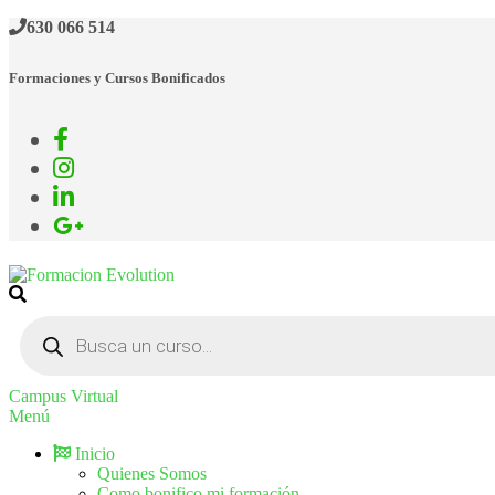
Saltar
630 066 514
al
contenido
Formaciones y Cursos Bonificados
Formacion Evolution
Cursos de formación continua
Búsqueda
de
productos
Campus Virtual
Menú
Inicio
Quienes Somos
Como bonifico mi formación