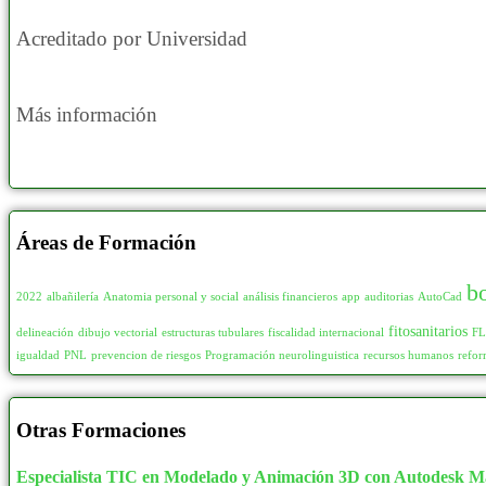
Acreditado por Universidad
Más información
Áreas de Formación
b
2022
albañilería
Anatomia personal y social
análisis financieros
app
auditorias
AutoCad
fitosanitarios
delineación
dibujo vectorial
estructuras tubulares
fiscalidad internacional
F
igualdad
PNL
prevencion de riesgos
Programación neurolinguistica
recursos humanos
refor
Otras Formaciones
Especialista TIC en Modelado y Animación 3D con Autodesk M