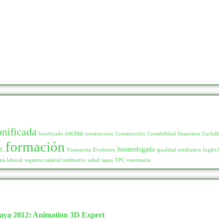
onificada
cocina
bonificado
construccion
Construcción
Contabilidad financiera
Cuchill
formación
honmologada
LC
Formación Evolution
igualdad retributiva
Inglés 
ma laboral
registros salarial retributivo
salud
tapas
TPC
veterinaria
aya 2012: Animation 3D Expert