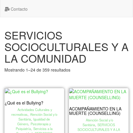
Contacto
SERVICIOS
SOCIOCULTURALES Y A
LA COMUNIDAD
Mostrando 1–24 de 359 resultados
¿Qué es el Bullying?
ACOMPAÑAMIENTO EN LA
Actividades Culturales y
MUERTE (COUNSELLING)
recreativas
,
Atención Social y/o
Sanitária
,
Igualdad de
Atención Social y/o
Género
,
Psicoterapia y
Sanitária
,
SERVICIOS
Psiquiatría
,
Servicios a la
SOCIOCULTURALES Y A LA