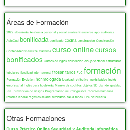
Áreas de Formación
2022
albañilería
Anatomia personal y social
análisis financieros
app
auditorias
bonificada
cocina
AutoCad
bonificado
construccion
Construcción
curso online
cursos
Contabilidad financiera
Cuchillos
bonificados
Cursos de inglés
delineación
dibujo vectorial
estructuras
formación
fitosanitarios
tubulares
fiscalidad internacional
FLC
honmologada
Formación Evolution
igualdad retributiva
Inglés básico
Inglés
empresarial
Inglés para hostelería
Manejo de cuchillos
objetos 3D
plan de igualdad
PNL
prevencion de riesgos
Programación neurolinguistica
recursos humanos
reforma laboral
registros salarial retributivo
salud
tapas
TPC
veterinaria
Otras Formaciones
Curso Práctico Online Seguridad y Auditoria Informática