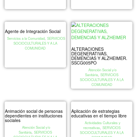
Agente de Integración Social
Servicios a la Comunidad
,
SERVICIOS
SOCIOCULTURALES Y A LA
COMUNIDAD
ALTERACIONES
DEGENERATIVAS,
DEMENCIAS Y ALZHEIMER.
SSCG005PO
Atención Social y/o
Sanitária
,
SERVICIOS
SOCIOCULTURALES Y A LA
COMUNIDAD
Animación social de personas
Aplicación de estrategias
dependientes en instituciones
educativas en el tiempo libre
sociales
Actividades Culturales y
Atención Social y/o
recreativas
,
SERVICIOS
Sanitária
,
SERVICIOS
SOCIOCULTURALES Y A LA