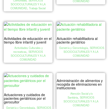
Comunidad
,
SERVICIOS
COMUNIDAD
SOCIOCULTURALES Y A LA
COMUNIDAD
,
Trabajo Social
Actividades de educación en el
Actuación rehabilitadora al
tiempo libre infantil y juvenil
paciente geriátrico
Actividades Culturales y
Geriatría y Gerontología
,
SERVICIOS
recreativas
,
SERVICIOS
SOCIOCULTURALES Y A LA
SOCIOCULTURALES Y A LA
COMUNIDAD
COMUNIDAD
Administración de alimentos y
recogida de eliminaciones en
instituciones
Atención Social y/o
Actuaciones y cuidados de
Sanitária
,
SERVICIOS
pacientes geriátricos por el
SOCIOCULTURALES Y A LA
gerocultor
COMUNIDAD
Geriatría y Gerontología
,
SERVICIOS