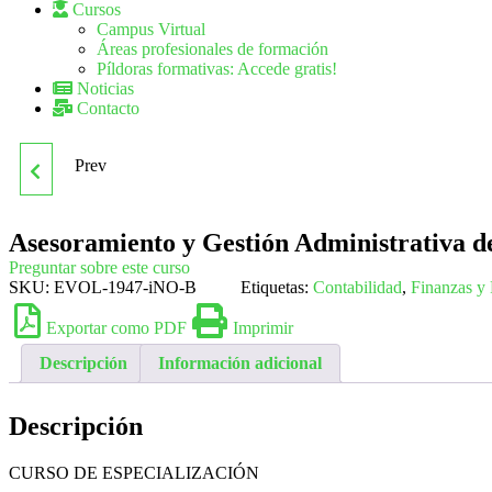
Cursos
Campus Virtual
Áreas profesionales de formación
Píldoras formativas: Accede gratis!
Noticias
Contacto
Prev
MF0967_3 CREACIÓN Y
GESTIÓN DE
Asesoramiento y Gestión Administrativa d
Preguntar sobre este curso
REPOSITORIOS DE
SKU:
EVOL-1947-iNO-B
Etiquetas:
Contabilidad
,
Finanzas y 
Exportar como PDF
Imprimir
CONTENIDOS
Descripción
Información adicional
Descripción
CURSO DE ESPECIALIZACIÓN