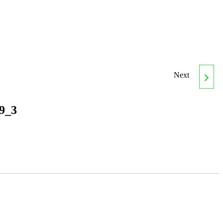
Next
MF1059_3
ELABORACIÓN
89_3
CULINARIA