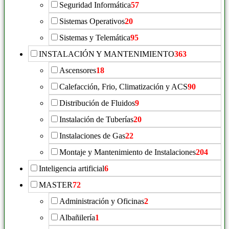
Seguridad Informática
57
Sistemas Operativos
20
Sistemas y Telemática
95
INSTALACIÓN Y MANTENIMIENTO
363
Ascensores
18
Calefacción, Frio, Climatización y ACS
90
Distribución de Fluidos
9
Instalación de Tuberías
20
Instalaciones de Gas
22
Montaje y Mantenimiento de Instalaciones
204
Inteligencia artificial
6
MASTER
72
Administración y Oficinas
2
Albañilería
1