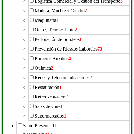
Logística Comercial y Gestión del Transporte
3
Madera, Mueble y Corcho
2
Maquinaria
4
Ocio y Tiempo Libre
2
Perforación de Sondeos
1
Prevención de Riesgos Laborales
73
Primeros Auxilios
4
Química
2
Redes y Telecomunicaciones
2
Restauración
1
Retroexcavadora
1
Salas de Cine
1
Supermercados
1
Salud Presencial
1