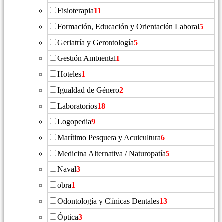
Fisioterapia
11
Formación, Educación y Orientación Laboral
5
Geriatría y Gerontología
5
Gestión Ambiental
1
Hoteles
1
Igualdad de Género
2
Laboratorios
18
Logopedia
9
Marítimo Pesquera y Acuicultura
6
Medicina Alternativa / Naturopatía
5
Naval
3
obra
1
Odontología y Clínicas Dentales
13
Óptica
3