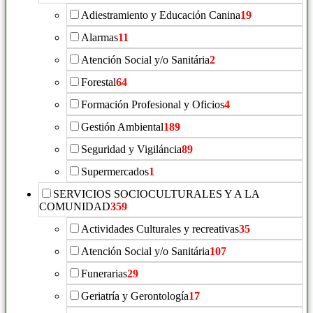
Adiestramiento y Educación Canina
19
Alarmas
11
Atención Social y/o Sanitária
2
Forestal
64
Formación Profesional y Oficios
4
Gestión Ambiental
189
Seguridad y Vigiláncia
89
Supermercados
1
SERVICIOS SOCIOCULTURALES Y A LA
COMUNIDAD
359
Actividades Culturales y recreativas
35
Atención Social y/o Sanitária
107
Funerarias
29
Geriatría y Gerontología
17