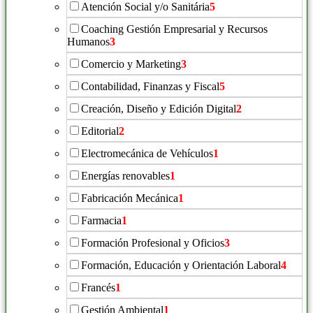
Atención Social y/o Sanitária
5
Coaching Gestión Empresarial y Recursos
Humanos
3
Comercio y Marketing
3
Contabilidad, Finanzas y Fiscal
5
Creación, Diseño y Edición Digital
2
Editorial
2
Electromecánica de Vehículos
1
Energías renovables
1
Fabricación Mecánica
1
Farmacia
1
Formación Profesional y Oficios
3
Formación, Educación y Orientación Laboral
4
Francés
1
Gestión Ambiental
1