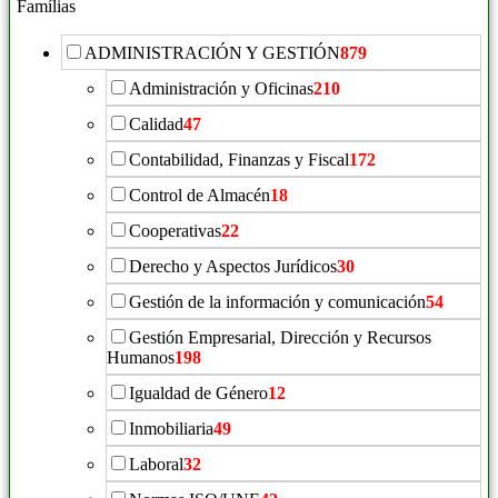
Famílias
ADMINISTRACIÓN Y GESTIÓN
879
Administración y Oficinas
210
Calidad
47
Contabilidad, Finanzas y Fiscal
172
Control de Almacén
18
Cooperativas
22
Derecho y Aspectos Jurídicos
30
Gestión de la información y comunicación
54
Gestión Empresarial, Dirección y Recursos
Humanos
198
Igualdad de Género
12
Inmobiliaria
49
Laboral
32