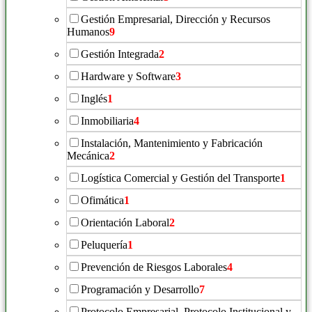
Gestión Empresarial, Dirección y Recursos
Humanos
9
Gestión Integrada
2
Hardware y Software
3
Inglés
1
Inmobiliaria
4
Instalación, Mantenimiento y Fabricación
Mecánica
2
Logística Comercial y Gestión del Transporte
1
Ofimática
1
Orientación Laboral
2
Peluquería
1
Prevención de Riesgos Laborales
4
Programación y Desarrollo
7
Protocolo Empresarial, Protocolo Institucional y