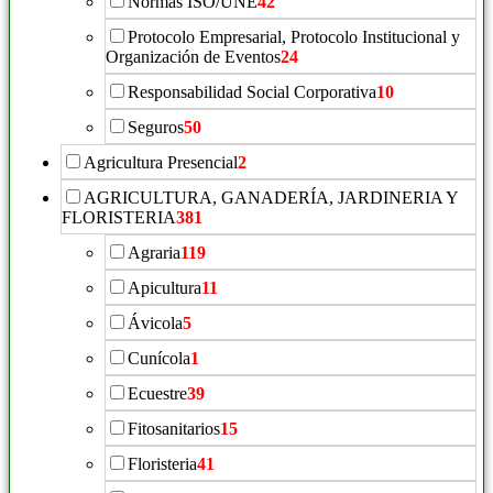
Normas ISO/UNE
42
Protocolo Empresarial, Protocolo Institucional y
Organización de Eventos
24
Responsabilidad Social Corporativa
10
Seguros
50
Agricultura Presencial
2
AGRICULTURA, GANADERÍA, JARDINERIA Y
FLORISTERIA
381
Agraria
119
Apicultura
11
Ávicola
5
Cunícola
1
Ecuestre
39
Fitosanitarios
15
Floristeria
41