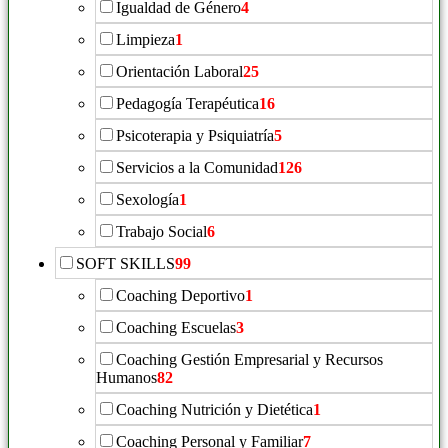
Igualdad de Género
4
Limpieza
1
Orientación Laboral
25
Pedagogía Terapéutica
16
Psicoterapia y Psiquiatría
5
Servicios a la Comunidad
126
Sexología
1
Trabajo Social
6
SOFT SKILLS
99
Coaching Deportivo
1
Coaching Escuelas
3
Coaching Gestión Empresarial y Recursos
Humanos
82
Coaching Nutrición y Dietética
1
Coaching Personal y Familiar
7