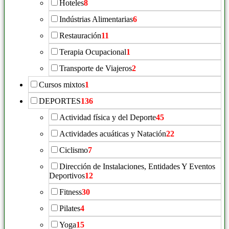
Hoteles
8
Indústrias Alimentarias
6
Restauración
11
Terapia Ocupacional
1
Transporte de Viajeros
2
Cursos mixtos
1
DEPORTES
136
Actividad física y del Deporte
45
Actividades acuáticas y Natación
22
Ciclismo
7
Dirección de Instalaciones, Entidades Y Eventos
Deportivos
12
Fitness
30
Pilates
4
Yoga
15