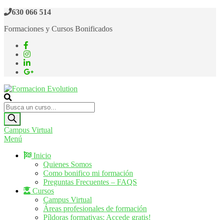
Saltar
630 066 514
al
Formaciones y Cursos Bonificados
contenido
Formacion Evolution
Cursos de formación continua
Búsqueda
de
productos
Campus Virtual
Menú
Inicio
Quienes Somos
Como bonifico mi formación
Preguntas Frecuentes – FAQS
Cursos
Campus Virtual
Áreas profesionales de formación
Píldoras formativas: Accede gratis!