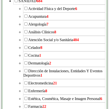
SANIDAD
684
Actividad Física y del Deporte
6
Acupuntura
4
Alergología
7
Análisis Clínicos
8
Atención Social y/o Sanitária
404
Celador
8
Cocina
1
Dermatología
2
Dirección de Instalaciones, Entidades Y Eventos
Deportivos
1
Electromedicina
21
Enfermería
8
Estética, Cosmética, Masaje e Imagen Personal
6
Farmacia
22