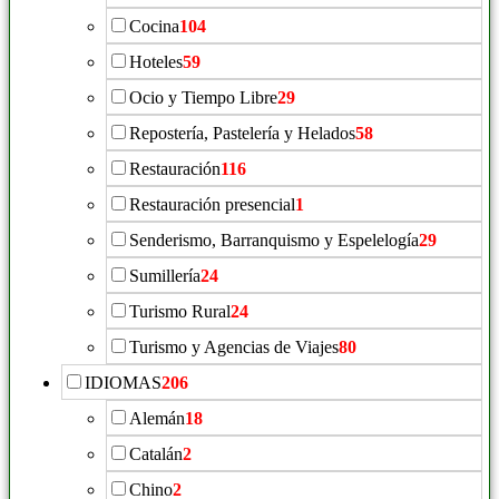
Cocina
104
Hoteles
59
Ocio y Tiempo Libre
29
Repostería, Pastelería y Helados
58
Restauración
116
Restauración presencial
1
Senderismo, Barranquismo y Espelelogía
29
Sumillería
24
Turismo Rural
24
Turismo y Agencias de Viajes
80
IDIOMAS
206
Alemán
18
Catalán
2
Chino
2