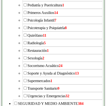
Pediatría y Puericultura
1
Primeros Auxilios
14
Psicología Infantil
7
Psicoterapia y Psiquiatría
8
Quirófano
11
Radiología
5
Restauración
1
Sexología
2
Socorrismo Acuático
24
Soporte y Ayuda al Diagnóstico
13
Supermercados
1
Transporte Sanitario
9
Urgencias y Emergencias
32
SEGURIDAD Y MEDIO AMBIENTE
384