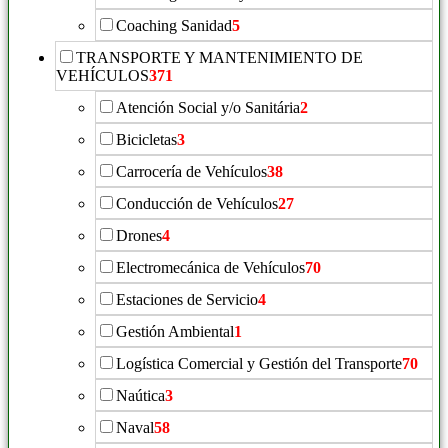
Coaching Sanidad
5
TRANSPORTE Y MANTENIMIENTO DE
VEHÍCULOS
371
Atención Social y/o Sanitária
2
Bicicletas
3
Carrocería de Vehículos
38
Conducción de Vehículos
27
Drones
4
Electromecánica de Vehículos
70
Estaciones de Servicio
4
Gestión Ambiental
1
Logística Comercial y Gestión del Transporte
70
Naútica
3
Naval
58