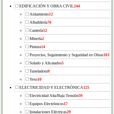
EDIFICACIÓN Y OBRA CIVIL
244
Aislamiento
12
Albañilería
76
Cantería
12
Minería
2
Pintura
14
Proyectos, Seguimiento y Seguridad en Obras
103
Solado y Alicatados
5
Tuneladora
9
Yeso
10
ELECTRICIDAD Y ELECTRÓNICA
125
Electricidad Alta/Baja Tensión
59
Equipos Electrónicos
17
Instalaciones Eléctricas
29