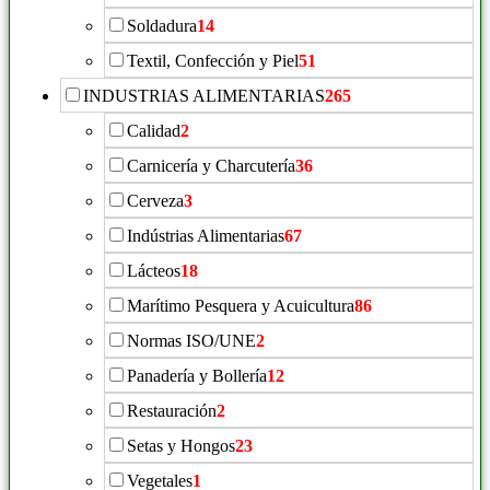
Soldadura
14
Textil, Confección y Piel
51
INDUSTRIAS ALIMENTARIAS
265
Calidad
2
Carnicería y Charcutería
36
Cerveza
3
Indústrias Alimentarias
67
Lácteos
18
Marítimo Pesquera y Acuicultura
86
Normas ISO/UNE
2
Panadería y Bollería
12
Restauración
2
Setas y Hongos
23
Vegetales
1