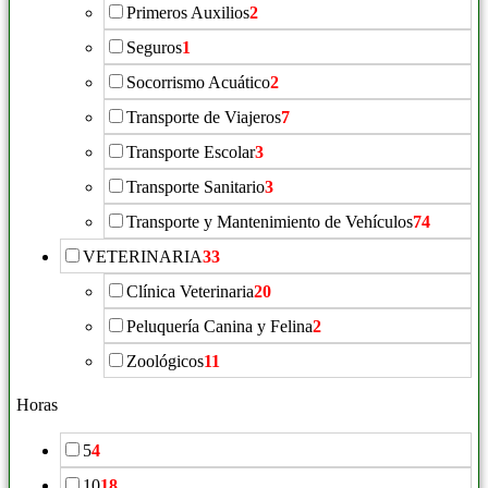
Primeros Auxilios
2
Seguros
1
Socorrismo Acuático
2
Transporte de Viajeros
7
Transporte Escolar
3
Transporte Sanitario
3
Transporte y Mantenimiento de Vehículos
74
VETERINARIA
33
Clínica Veterinaria
20
Peluquería Canina y Felina
2
Zoológicos
11
Horas
5
4
10
18