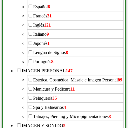
Español
6
Francés
31
Inglés
121
Italiano
9
Japonés
1
Lengua de Signos
8
Portugués
8
IMAGEN PERSONAL
147
Estética, Cosmética, Masaje e Imagen Personal
89
Manicura y Pedicura
11
Peluquería
35
Spa y Balnearios
4
Tatuajes, Piercing y Micropigmentaciones
8
IMAGEN Y SONIDO
5