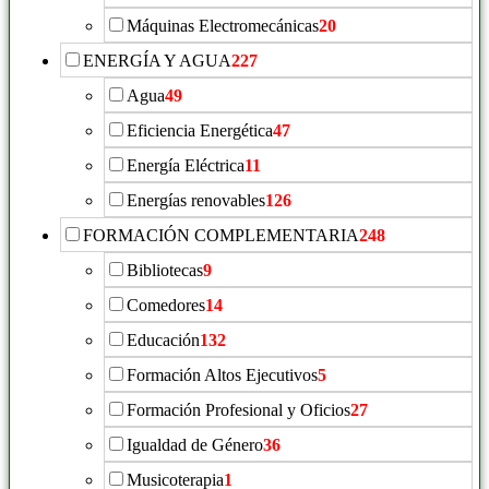
Máquinas Electromecánicas
20
ENERGÍA Y AGUA
227
Agua
49
Eficiencia Energética
47
Energía Eléctrica
11
Energías renovables
126
FORMACIÓN COMPLEMENTARIA
248
Bibliotecas
9
Comedores
14
Educación
132
Formación Altos Ejecutivos
5
Formación Profesional y Oficios
27
Igualdad de Género
36
Musicoterapia
1