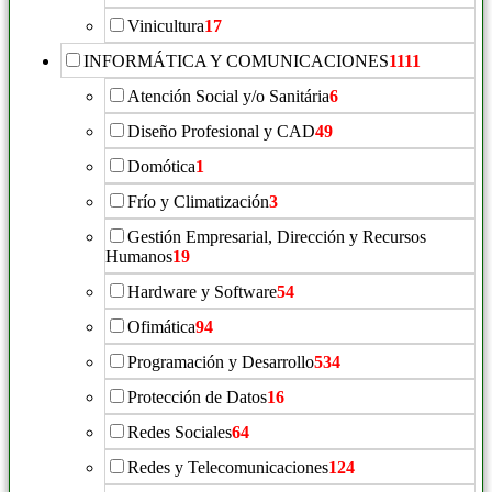
Vinicultura
17
INFORMÁTICA Y COMUNICACIONES
1111
Atención Social y/o Sanitária
6
Diseño Profesional y CAD
49
Domótica
1
Frío y Climatización
3
Gestión Empresarial, Dirección y Recursos
Humanos
19
Hardware y Software
54
Ofimática
94
Programación y Desarrollo
534
Protección de Datos
16
Redes Sociales
64
Redes y Telecomunicaciones
124