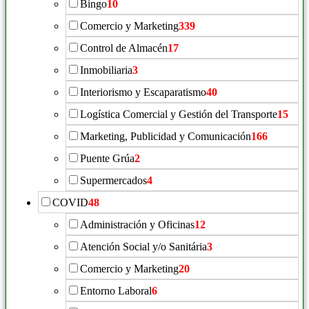
Bingo
10
Comercio y Marketing
339
Control de Almacén
17
Inmobiliaria
3
Interiorismo y Escaparatismo
40
Logística Comercial y Gestión del Transporte
15
Marketing, Publicidad y Comunicación
166
Puente Grúa
2
Supermercados
4
COVID
48
Administración y Oficinas
12
Atención Social y/o Sanitária
3
Comercio y Marketing
20
Entorno Laboral
6