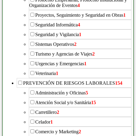
Organización de Eventos
4
Proyectos, Seguimiento y Seguridad en Obras
1
Seguridad Informática
4
Seguridad y Vigilancia
1
Sistemas Operativos
2
Turismo y Agencias de Viajes
2
Urgencias y Emergencias
1
Veterinaria
1
PREVENCIÓN DE RIESGOS LABORALES
154
Administración y Oficinas
5
Atención Social y/o Sanitária
15
Carretillero
2
Celador
1
Comercio y Marketing
2