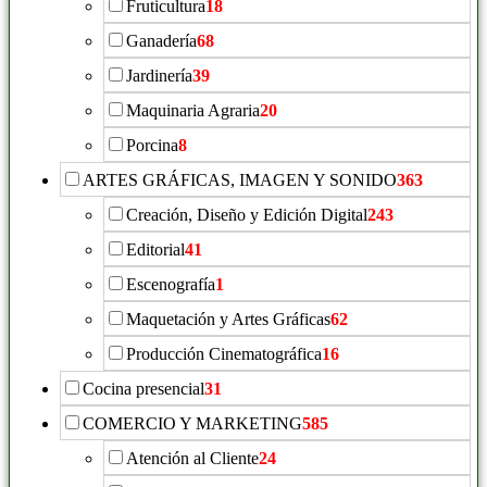
Fruticultura
18
Ganadería
68
Jardinería
39
Maquinaria Agraria
20
Porcina
8
ARTES GRÁFICAS, IMAGEN Y SONIDO
363
Creación, Diseño y Edición Digital
243
Editorial
41
Escenografía
1
Maquetación y Artes Gráficas
62
Producción Cinematográfica
16
Cocina presencial
31
COMERCIO Y MARKETING
585
Atención al Cliente
24