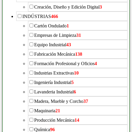
Creación, Diseño y Edición Digital
3
INDÚSTRIAS
466
Cartón Ondulado
1
Empresas de Limpieza
31
Equipo Industrial
43
Fabricación Mecánica
138
Formación Profesional y Oficios
4
Industrias Extractivas
10
Ingeniería Industrial
5
Lavanderia Industrial
6
Madera, Mueble y Corcho
37
Maquinaria
21
Producción Mecánica
14
Química
96