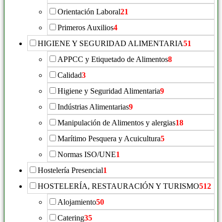
Orientación Laboral
21
Primeros Auxilios
4
HIGIENE Y SEGURIDAD ALIMENTARIA
51
APPCC y Etiquetado de Alimentos
8
Calidad
3
Higiene y Seguridad Alimentaria
9
Indústrias Alimentarias
9
Manipulación de Alimentos y alergias
18
Marítimo Pesquera y Acuicultura
5
Normas ISO/UNE
1
Hostelería Presencial
1
HOSTELERÍA, RESTAURACIÓN Y TURISMO
512
Alojamiento
50
Catering
35