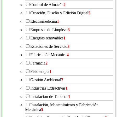
Control de Almacén
2
Creación, Diseño y Edición Digital
5
Electromedicina
1
Empresas de Limpieza
3
Energías renovables
1
Estaciones de Servicio
3
Fabricación Mecánica
4
Farmacia
2
Fisioterapia
1
Gestión Ambiental
7
Industrias Extractivas
1
Instalación de Tuberías
1
Instalación, Mantenimiento y Fabricación
Mecánica
5