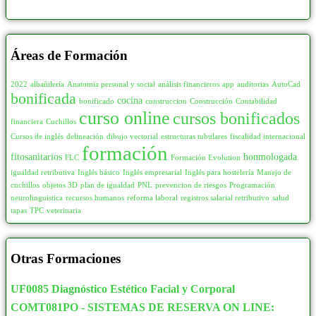
Áreas de Formación
2022
albañilería
Anatomia personal y social
análisis financieros
app
auditorias
AutoCad
bonificada
cocina
bonificado
construccion
Construcción
Contabilidad
curso online
cursos bonificados
financiera
Cuchillos
Cursos de inglés
delineación
dibujo vectorial
estructuras tubulares
fiscalidad internacional
formación
fitosanitarios
honmologada
FLC
Formación Evolution
igualdad retributiva
Inglés básico
Inglés empresarial
Inglés para hostelería
Manejo de
cuchillos
objetos 3D
plan de igualdad
PNL
prevencion de riesgos
Programación
neurolinguistica
recursos humanos
reforma laboral
registros salarial retributivo
salud
tapas
TPC
veterinaria
Otras Formaciones
UF0085 Diagnóstico Estético Facial y Corporal
COMT081PO - SISTEMAS DE RESERVA ON LINE: