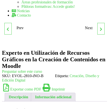
Áreas profesionales de formación
Píldoras formativas: Accede gratis!
Noticias
Contacto
Prev
Next
EXPERTO EN TÉCNICAS
FMEH0110
PUBLICITARIAS
TRATAMIENTOS
Experto en Utilización de Recursos
TÉRMICOS EN
Gráficos en la Creación de Contenidos en
FABRICACIÓN
Moodle
Preguntar sobre este curso
SKU:
EVOL-2810-iNO-B
Etiqueta:
MECÁNICA
Creación, Diseño y
Edición Digital
Exportar como PDF
Imprimir
Descripción
Información adicional