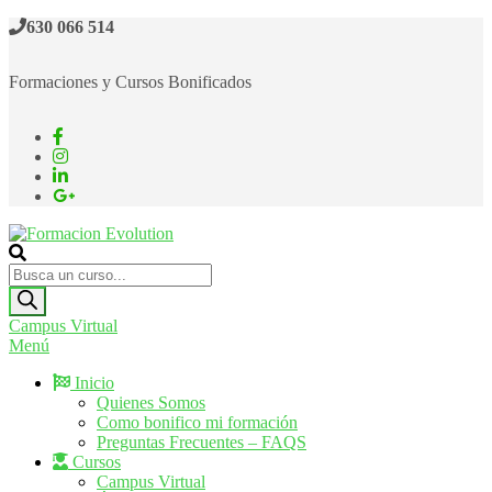
Saltar
630 066 514
al
contenido
Formaciones y Cursos Bonificados
Formacion Evolution
Cursos de formación continua
Búsqueda
de
productos
Campus Virtual
Menú
Inicio
Quienes Somos
Como bonifico mi formación
Preguntas Frecuentes – FAQS
Cursos
Campus Virtual