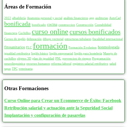
Áreas de Formación
2022
albañilería
Anatomia personal y social
análisis financieros
app
auditorias
AutoCad
bonificada
cocina
bonificado
construccion
Construcción
Contabilidad
curso online
cursos bonificados
financiera
Cuchillos
Cursos de inglés
delineación
dibujo vectorial
estructuras tubulares
fiscalidad internacional
formación
fitosanitarios
honmologada
FLC
Formación Evolution
igualdad retributiva
Inglés básico
Inglés empresarial
Inglés para hostelería
Manejo de
cuchillos
objetos 3D
plan de igualdad
PNL
prevencion de riesgos
Programación
neurolinguistica
recursos humanos
reforma laboral
registros salarial retributivo
salud
tapas
TPC
veterinaria
Otras Formaciones
Curso Online para Crear un Ecommerce de Éxito: Facebook
Retribución salarial y actuación ante la Seguridad Social
Implantación y configuración de pasarelas