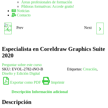
Áreas profesionales de formación
Píldoras formativas: Accede gratis!
Noticias
Contacto
Prev
Next
ESPECIALISTA EN
ESPECIALISTA EN
CORELDRAW GRAPHICS
CORELDRAW GRAPHICS
Especialista en Coreldraw Graphics Suite
SUITE 2017
SUITE 2021
2020
Preguntar sobre este curso
SKU:
EVOL-2782-iNO-B
Etiquetas:
Creación
,
Diseño y Edición Digital
Exportar como PDF
Imprimir
Descripción
Información adicional
Descripción