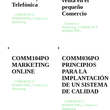
venta en el
Telefónica
pequeño
Comercio
COMERCIO Y
MARKETING
,
Comercio y
Marketing
Comercio y
Marketing
,
COMERCIO Y
MARKETING
COMM104PO
COMM036PO
MARKETING
PRINCIPIOS
ONLINE
PARA LA
IMPLANTACIÓN
COMERCIO Y
DE UN SISTEMA
MARKETING
,
Comercio y
Marketing
DE CALIDAD
COMERCIO Y
MARKETING
,
Comercio y
Marketing