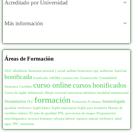
Acreditado por Universidad
Más información
Áreas de Formación
2022
albañilería
Anatomia personal y social
análisis financieros
app
auditorias
AutoCad
bonificada
cocina
bonificado
construccion
Construcción
Contabilidad
curso online
cursos bonificados
financiera
Cuchillos
Cursos de inglés
delineación
dibujo vectorial
estructuras tubulares
fiscalidad internacional
formación
fitosanitarios
honmologada
FLC
Formación Evolution
igualdad retributiva
Inglés básico
Inglés empresarial
Inglés para hostelería
Manejo de
cuchillos
objetos 3D
plan de igualdad
PNL
prevencion de riesgos
Programación
neurolinguistica
recursos humanos
reforma laboral
registros salarial retributivo
salud
tapas
TPC
veterinaria