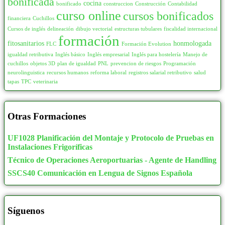
bonificada
cocina
bonificado
construccion
Construcción
Contabilidad
curso online
cursos bonificados
financiera
Cuchillos
Cursos de inglés
delineación
dibujo vectorial
estructuras tubulares
fiscalidad internacional
formación
fitosanitarios
honmologada
FLC
Formación Evolution
igualdad retributiva
Inglés básico
Inglés empresarial
Inglés para hostelería
Manejo de
cuchillos
objetos 3D
plan de igualdad
PNL
prevencion de riesgos
Programación
neurolinguistica
recursos humanos
reforma laboral
registros salarial retributivo
salud
tapas
TPC
veterinaria
Otras Formaciones
UF1028 Planificación del Montaje y Protocolo de Pruebas en
Instalaciones Frigoríficas
Técnico de Operaciones Aeroportuarias - Agente de Handling
SSCS40 Comunicación en Lengua de Signos Española
Síguenos