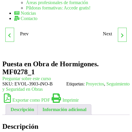
Áreas profesionales de formación
Píldoras formativas: Accede gratis!
Noticias
Contacto
Prev
Next
PREVENCIÓN DE
QUIO005PO
RIESGOS LABORALES
FABRICACIÓN DE PAPEL
Puesta en Obra de Hormigones.
PARA PODÓLOGOS
MF0278_1
Preguntar sobre este curso
SKU:
EVOL-3903-iNO-B
Etiquetas:
Proyectos
,
Seguimiento
y Seguridad en Obras
Exportar como PDF
Imprimir
Descripción
Información adicional
Descripción