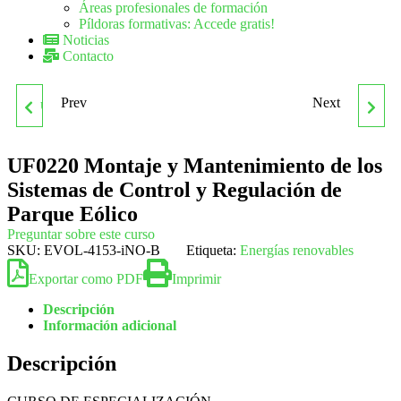
Áreas profesionales de formación
Píldoras formativas: Accede gratis!
Noticias
Contacto
Prev
Next
UF0217 DESARROLLO DE
UF0221 PREPARACIÓN
PROYECTOS DE
DE MUESTRAS Y
UF0220 Montaje y Mantenimiento de los
Sistemas de Control y Regulación de
INSTALACIONES DE
EQUIPOS PARA ENSAYOS
Parque Eólico
Preguntar sobre este curso
ENERGÍA MINI-EÓLICA
FISICOQUÍMICOS
SKU:
EVOL-4153-iNO-B
Etiqueta:
Energías renovables
Exportar como PDF
AISLADA
Imprimir
Descripción
Información adicional
Descripción