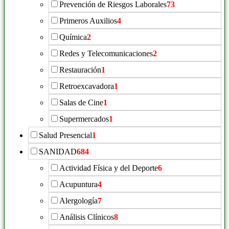
Prevención de Riesgos Laborales
73
Primeros Auxilios
4
Química
2
Redes y Telecomunicaciones
2
Restauración
1
Retroexcavadora
1
Salas de Cine
1
Supermercados
1
Salud Presencial
1
SANIDAD
684
Actividad Física y del Deporte
6
Acupuntura
4
Alergología
7
Análisis Clínicos
8