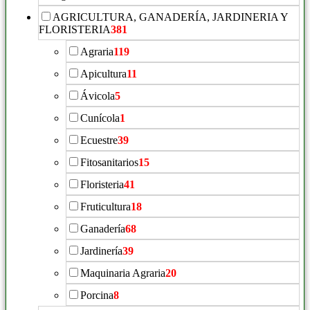
AGRICULTURA, GANADERÍA, JARDINERIA Y
FLORISTERIA
381
Agraria
119
Apicultura
11
Ávicola
5
Cunícola
1
Ecuestre
39
Fitosanitarios
15
Floristeria
41
Fruticultura
18
Ganadería
68
Jardinería
39
Maquinaria Agraria
20
Porcina
8