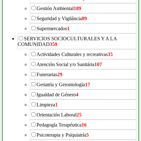
Gestión Ambiental
189
Seguridad y Vigiláncia
89
Supermercados
1
SERVICIOS SOCIOCULTURALES Y A LA
COMUNIDAD
359
Actividades Culturales y recreativas
35
Atención Social y/o Sanitária
107
Funerarias
29
Geriatría y Gerontología
17
Igualdad de Género
4
Limpieza
1
Orientación Laboral
25
Pedagogía Terapéutica
16
Psicoterapia y Psiquiatría
5