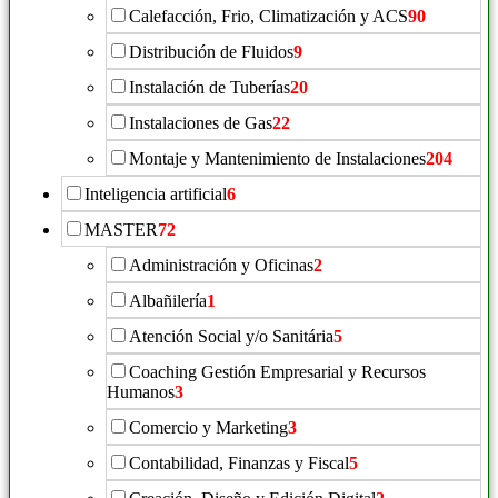
Calefacción, Frio, Climatización y ACS
90
Distribución de Fluidos
9
Instalación de Tuberías
20
Instalaciones de Gas
22
Montaje y Mantenimiento de Instalaciones
204
Inteligencia artificial
6
MASTER
72
Administración y Oficinas
2
Albañilería
1
Atención Social y/o Sanitária
5
Coaching Gestión Empresarial y Recursos
Humanos
3
Comercio y Marketing
3
Contabilidad, Finanzas y Fiscal
5