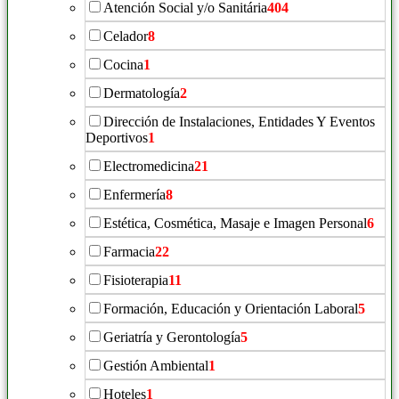
Atención Social y/o Sanitária
404
Celador
8
Cocina
1
Dermatología
2
Dirección de Instalaciones, Entidades Y Eventos
Deportivos
1
Electromedicina
21
Enfermería
8
Estética, Cosmética, Masaje e Imagen Personal
6
Farmacia
22
Fisioterapia
11
Formación, Educación y Orientación Laboral
5
Geriatría y Gerontología
5
Gestión Ambiental
1
Hoteles
1