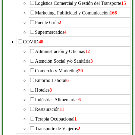
Logística Comercial y Gestión del Transporte
15
Marketing, Publicidad y Comunicación
166
Puente Grúa
2
Supermercados
4
COVID
48
Administración y Oficinas
12
Atención Social y/o Sanitária
3
Comercio y Marketing
20
Entorno Laboral
6
Hoteles
8
Indústrias Alimentarias
6
Restauración
11
Terapia Ocupacional
1
Transporte de Viajeros
2