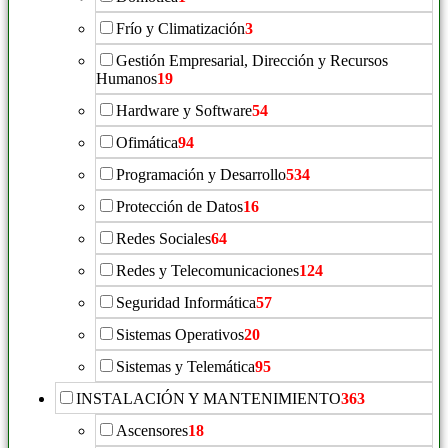
Frío y Climatización
3
Gestión Empresarial, Dirección y Recursos
Humanos
19
Hardware y Software
54
Ofimática
94
Programación y Desarrollo
534
Protección de Datos
16
Redes Sociales
64
Redes y Telecomunicaciones
124
Seguridad Informática
57
Sistemas Operativos
20
Sistemas y Telemática
95
INSTALACIÓN Y MANTENIMIENTO
363
Ascensores
18