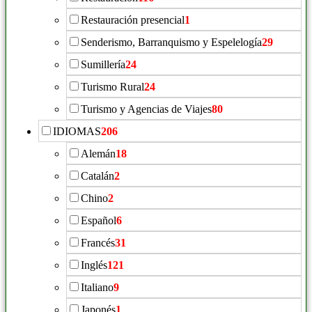
Restauración presencial
1
Senderismo, Barranquismo y Espelelogía
29
Sumillería
24
Turismo Rural
24
Turismo y Agencias de Viajes
80
IDIOMAS
206
Alemán
18
Catalán
2
Chino
2
Español
6
Francés
31
Inglés
121
Italiano
9
Japonés
1