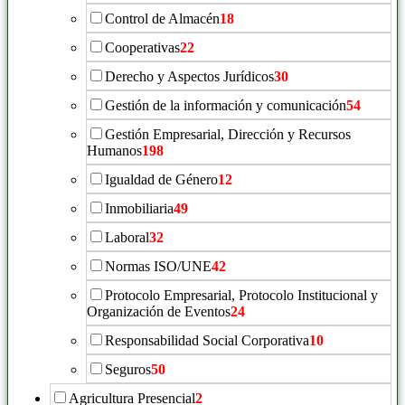
Control de Almacén
18
Cooperativas
22
Derecho y Aspectos Jurídicos
30
Gestión de la información y comunicación
54
Gestión Empresarial, Dirección y Recursos
Humanos
198
Igualdad de Género
12
Inmobiliaria
49
Laboral
32
Normas ISO/UNE
42
Protocolo Empresarial, Protocolo Institucional y
Organización de Eventos
24
Responsabilidad Social Corporativa
10
Seguros
50
Agricultura Presencial
2