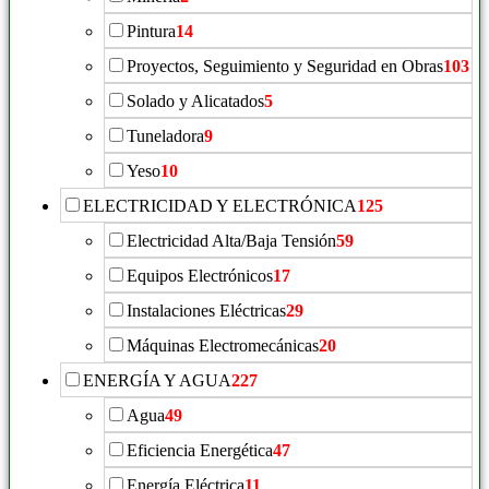
Pintura
14
Proyectos, Seguimiento y Seguridad en Obras
103
Solado y Alicatados
5
Tuneladora
9
Yeso
10
ELECTRICIDAD Y ELECTRÓNICA
125
Electricidad Alta/Baja Tensión
59
Equipos Electrónicos
17
Instalaciones Eléctricas
29
Máquinas Electromecánicas
20
ENERGÍA Y AGUA
227
Agua
49
Eficiencia Energética
47
Energía Eléctrica
11