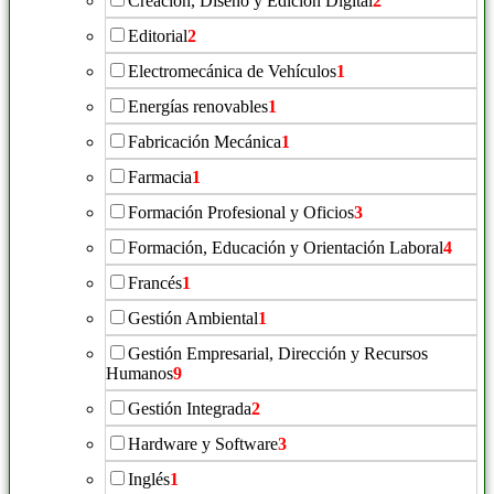
Creación, Diseño y Edición Digital
2
Editorial
2
Electromecánica de Vehículos
1
Energías renovables
1
Fabricación Mecánica
1
Farmacia
1
Formación Profesional y Oficios
3
Formación, Educación y Orientación Laboral
4
Francés
1
Gestión Ambiental
1
Gestión Empresarial, Dirección y Recursos
Humanos
9
Gestión Integrada
2
Hardware y Software
3
Inglés
1