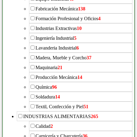
Fabricación Mecánica
138
Formación Profesional y Oficios
4
Industrias Extractivas
10
Ingeniería Industrial
5
Lavanderia Industrial
6
Madera, Mueble y Corcho
37
Maquinaria
21
Producción Mecánica
14
Química
96
Soldadura
14
Textil, Confección y Piel
51
INDUSTRIAS ALIMENTARIAS
265
Calidad
2
Carnicería y Charcutería
36