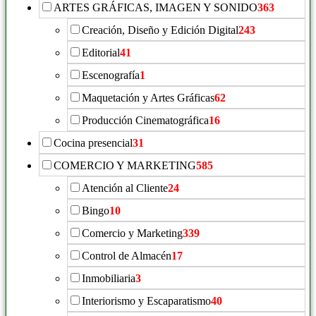
ARTES GRÁFICAS, IMAGEN Y SONIDO
363
Creación, Diseño y Edición Digital
243
Editorial
41
Escenografía
1
Maquetación y Artes Gráficas
62
Producción Cinematográfica
16
Cocina presencial
31
COMERCIO Y MARKETING
585
Atención al Cliente
24
Bingo
10
Comercio y Marketing
339
Control de Almacén
17
Inmobiliaria
3
Interiorismo y Escaparatismo
40