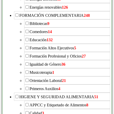
Energías renovables
126
FORMACIÓN COMPLEMENTARIA
248
Bibliotecas
9
Comedores
14
Educación
132
Formación Altos Ejecutivos
5
Formación Profesional y Oficios
27
Igualdad de Género
36
Musicoterapia
1
Orientación Laboral
21
Primeros Auxilios
4
HIGIENE Y SEGURIDAD ALIMENTARIA
51
APPCC y Etiquetado de Alimentos
8
Calidad
3