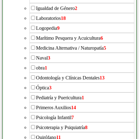
Igualdad de Género
2
Laboratorios
18
Logopedia
9
Marítimo Pesquera y Acuicultura
6
Medicina Alternativa / Naturopatía
5
Naval
3
obra
1
Odontología y Clínicas Dentales
13
Óptica
3
Pediatría y Puericultura
1
Primeros Auxilios
14
Psicología Infantil
7
Psicoterapia y Psiquiatría
8
Quirófano
11