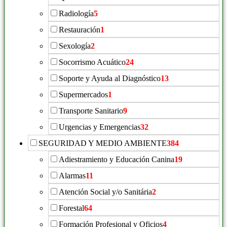
Radiología
5
Restauración
1
Sexología
2
Socorrismo Acuático
24
Soporte y Ayuda al Diagnóstico
13
Supermercados
1
Transporte Sanitario
9
Urgencias y Emergencias
32
SEGURIDAD Y MEDIO AMBIENTE
384
Adiestramiento y Educación Canina
19
Alarmas
11
Atención Social y/o Sanitária
2
Forestal
64
Formación Profesional y Oficios
4