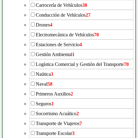
Carrocería de Vehículos
38
Conducción de Vehículos
27
Drones
4
Electromecánica de Vehículos
70
Estaciones de Servicio
4
Gestión Ambiental
1
Logística Comercial y Gestión del Transporte
70
Naútica
3
Naval
58
Primeros Auxilios
2
Seguros
1
Socorrismo Acuático
2
Transporte de Viajeros
7
Transporte Escolar
3