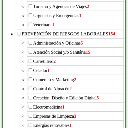
Turismo y Agencias de Viajes
2
Urgencias y Emergencias
1
Veterinaria
1
PREVENCIÓN DE RIESGOS LABORALES
154
Administración y Oficinas
5
Atención Social y/o Sanitária
15
Carretillero
2
Celador
1
Comercio y Marketing
2
Control de Almacén
2
Creación, Diseño y Edición Digital
5
Electromedicina
1
Empresas de Limpieza
3
Energías renovables
1