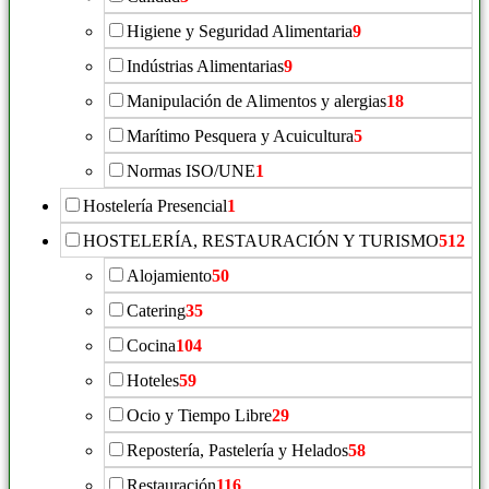
Higiene y Seguridad Alimentaria
9
Indústrias Alimentarias
9
Manipulación de Alimentos y alergias
18
Marítimo Pesquera y Acuicultura
5
Normas ISO/UNE
1
Hostelería Presencial
1
HOSTELERÍA, RESTAURACIÓN Y TURISMO
512
Alojamiento
50
Catering
35
Cocina
104
Hoteles
59
Ocio y Tiempo Libre
29
Repostería, Pastelería y Helados
58
Restauración
116