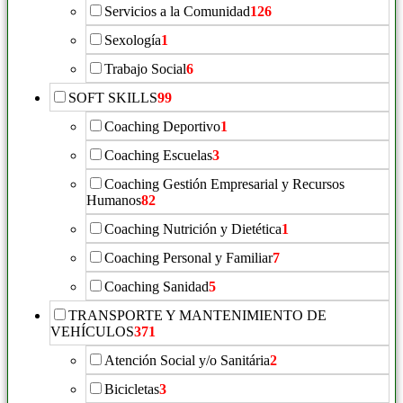
Servicios a la Comunidad
126
Sexología
1
Trabajo Social
6
SOFT SKILLS
99
Coaching Deportivo
1
Coaching Escuelas
3
Coaching Gestión Empresarial y Recursos
Humanos
82
Coaching Nutrición y Dietética
1
Coaching Personal y Familiar
7
Coaching Sanidad
5
TRANSPORTE Y MANTENIMIENTO DE
VEHÍCULOS
371
Atención Social y/o Sanitária
2
Bicicletas
3