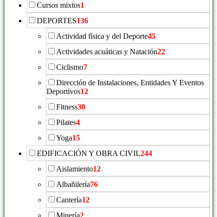
Cursos mixtos
1
DEPORTES
136
Actividad física y del Deporte
45
Actividades acuáticas y Natación
22
Ciclismo
7
Dirección de Instalaciones, Entidades Y Eventos
Deportivos
12
Fitness
30
Pilates
4
Yoga
15
EDIFICACIÓN Y OBRA CIVIL
244
Aislamiento
12
Albañilería
76
Cantería
12
Minería
2