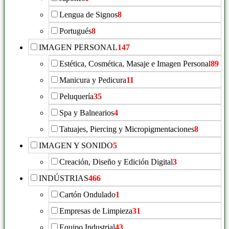
Lengua de Signos
8
Portugués
8
IMAGEN PERSONAL
147
Estética, Cosmética, Masaje e Imagen Personal
89
Manicura y Pedicura
11
Peluquería
35
Spa y Balnearios
4
Tatuajes, Piercing y Micropigmentaciones
8
IMAGEN Y SONIDO
5
Creación, Diseño y Edición Digital
3
INDÚSTRIAS
466
Cartón Ondulado
1
Empresas de Limpieza
31
Equipo Industrial
43