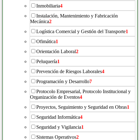
Inmobiliaria
4
Instalación, Mantenimiento y Fabricación
Mecánica
2
Logística Comercial y Gestión del Transporte
1
Ofimática
1
Orientación Laboral
2
Peluquería
1
Prevención de Riesgos Laborales
4
Programación y Desarrollo
7
Protocolo Empresarial, Protocolo Institucional y
Organización de Eventos
4
Proyectos, Seguimiento y Seguridad en Obras
1
Seguridad Informática
4
Seguridad y Vigilancia
1
Sistemas Operativos
2