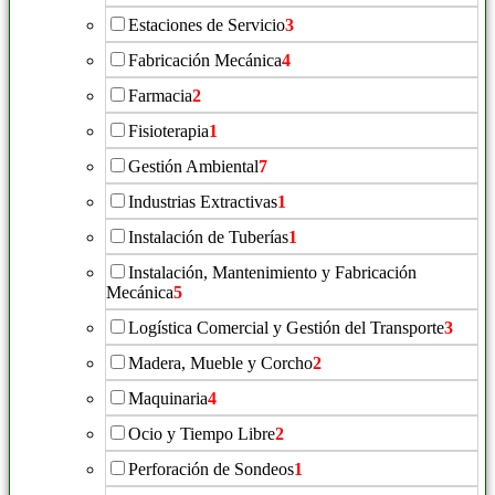
Estaciones de Servicio
3
Fabricación Mecánica
4
Farmacia
2
Fisioterapia
1
Gestión Ambiental
7
Industrias Extractivas
1
Instalación de Tuberías
1
Instalación, Mantenimiento y Fabricación
Mecánica
5
Logística Comercial y Gestión del Transporte
3
Madera, Mueble y Corcho
2
Maquinaria
4
Ocio y Tiempo Libre
2
Perforación de Sondeos
1