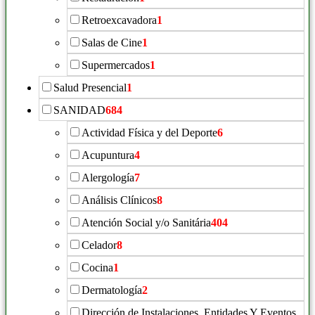
Retroexcavadora
1
Salas de Cine
1
Supermercados
1
Salud Presencial
1
SANIDAD
684
Actividad Física y del Deporte
6
Acupuntura
4
Alergología
7
Análisis Clínicos
8
Atención Social y/o Sanitária
404
Celador
8
Cocina
1
Dermatología
2
Dirección de Instalaciones, Entidades Y Eventos