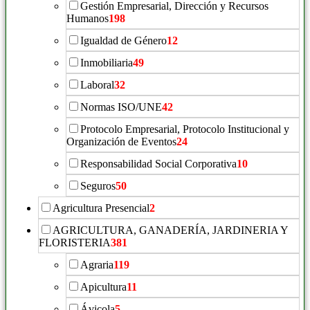
Gestión Empresarial, Dirección y Recursos
Humanos
198
Igualdad de Género
12
Inmobiliaria
49
Laboral
32
Normas ISO/UNE
42
Protocolo Empresarial, Protocolo Institucional y
Organización de Eventos
24
Responsabilidad Social Corporativa
10
Seguros
50
Agricultura Presencial
2
AGRICULTURA, GANADERÍA, JARDINERIA Y
FLORISTERIA
381
Agraria
119
Apicultura
11
Ávicola
5