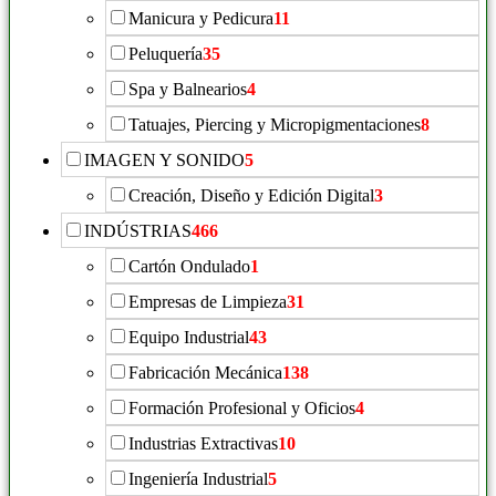
Manicura y Pedicura
11
Peluquería
35
Spa y Balnearios
4
Tatuajes, Piercing y Micropigmentaciones
8
IMAGEN Y SONIDO
5
Creación, Diseño y Edición Digital
3
INDÚSTRIAS
466
Cartón Ondulado
1
Empresas de Limpieza
31
Equipo Industrial
43
Fabricación Mecánica
138
Formación Profesional y Oficios
4
Industrias Extractivas
10
Ingeniería Industrial
5