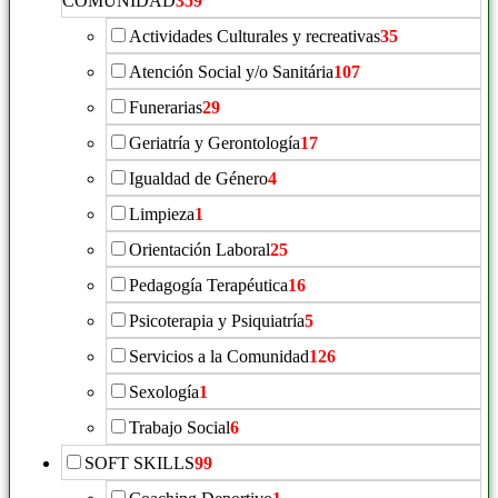
COMUNIDAD
359
Actividades Culturales y recreativas
35
Atención Social y/o Sanitária
107
Funerarias
29
Geriatría y Gerontología
17
Igualdad de Género
4
Limpieza
1
Orientación Laboral
25
Pedagogía Terapéutica
16
Psicoterapia y Psiquiatría
5
Servicios a la Comunidad
126
Sexología
1
Trabajo Social
6
SOFT SKILLS
99