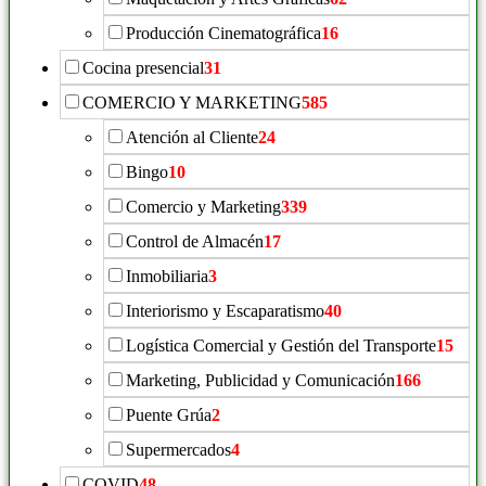
Producción Cinematográfica
16
Cocina presencial
31
COMERCIO Y MARKETING
585
Atención al Cliente
24
Bingo
10
Comercio y Marketing
339
Control de Almacén
17
Inmobiliaria
3
Interiorismo y Escaparatismo
40
Logística Comercial y Gestión del Transporte
15
Marketing, Publicidad y Comunicación
166
Puente Grúa
2
Supermercados
4
COVID
48