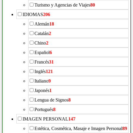
Turismo y Agencias de Viajes
80
IDIOMAS
206
Alemán
18
Catalán
2
Chino
2
Español
6
Francés
31
Inglés
121
Italiano
9
Japonés
1
Lengua de Signos
8
Portugués
8
IMAGEN PERSONAL
147
Estética, Cosmética, Masaje e Imagen Personal
89