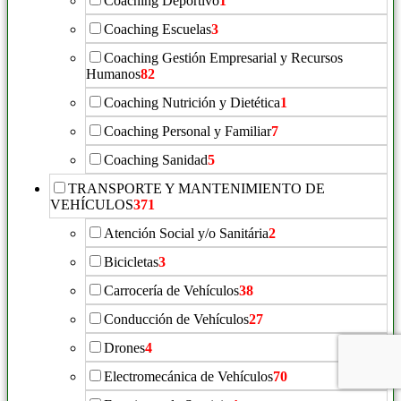
Coaching Deportivo
1
Coaching Escuelas
3
Coaching Gestión Empresarial y Recursos
Humanos
82
Coaching Nutrición y Dietética
1
Coaching Personal y Familiar
7
Coaching Sanidad
5
TRANSPORTE Y MANTENIMIENTO DE
VEHÍCULOS
371
Atención Social y/o Sanitária
2
Bicicletas
3
Carrocería de Vehículos
38
Conducción de Vehículos
27
Drones
4
Electromecánica de Vehículos
70