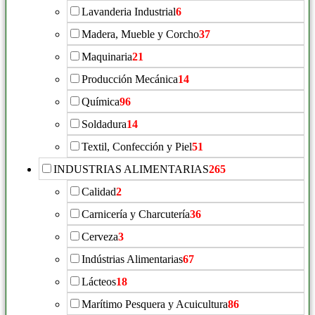
Lavanderia Industrial
6
Madera, Mueble y Corcho
37
Maquinaria
21
Producción Mecánica
14
Química
96
Soldadura
14
Textil, Confección y Piel
51
INDUSTRIAS ALIMENTARIAS
265
Calidad
2
Carnicería y Charcutería
36
Cerveza
3
Indústrias Alimentarias
67
Lácteos
18
Marítimo Pesquera y Acuicultura
86