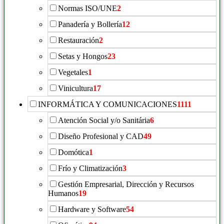
Normas ISO/UNE
2
Panadería y Bollería
12
Restauración
2
Setas y Hongos
23
Vegetales
1
Vinicultura
17
INFORMÁTICA Y COMUNICACIONES
1111
Atención Social y/o Sanitária
6
Diseño Profesional y CAD
49
Domótica
1
Frío y Climatización
3
Gestión Empresarial, Dirección y Recursos
Humanos
19
Hardware y Software
54