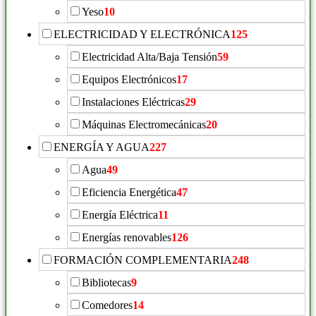
Yeso
10
ELECTRICIDAD Y ELECTRÓNICA
125
Electricidad Alta/Baja Tensión
59
Equipos Electrónicos
17
Instalaciones Eléctricas
29
Máquinas Electromecánicas
20
ENERGÍA Y AGUA
227
Agua
49
Eficiencia Energética
47
Energía Eléctrica
11
Energías renovables
126
FORMACIÓN COMPLEMENTARIA
248
Bibliotecas
9
Comedores
14