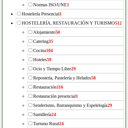
Normas ISO/UNE
1
Hostelería Presencial
1
HOSTELERÍA, RESTAURACIÓN Y TURISMO
512
Alojamiento
50
Catering
35
Cocina
104
Hoteles
59
Ocio y Tiempo Libre
29
Repostería, Pastelería y Helados
58
Restauración
116
Restauración presencial
1
Senderismo, Barranquismo y Espelelogía
29
Sumillería
24
Turismo Rural
24