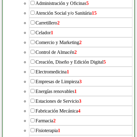
Administración y Oficinas
5
Atención Social y/o Sanitária
15
Carretillero
2
Celador
1
Comercio y Marketing
2
Control de Almacén
2
Creación, Diseño y Edición Digital
5
Electromedicina
1
Empresas de Limpieza
3
Energías renovables
1
Estaciones de Servicio
3
Fabricación Mecánica
4
Farmacia
2
Fisioterapia
1