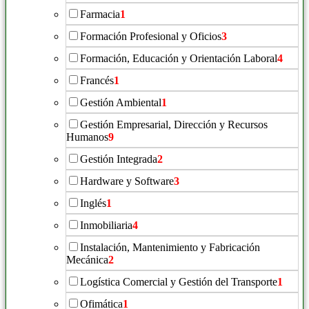
Farmacia
1
Formación Profesional y Oficios
3
Formación, Educación y Orientación Laboral
4
Francés
1
Gestión Ambiental
1
Gestión Empresarial, Dirección y Recursos
Humanos
9
Gestión Integrada
2
Hardware y Software
3
Inglés
1
Inmobiliaria
4
Instalación, Mantenimiento y Fabricación
Mecánica
2
Logística Comercial y Gestión del Transporte
1
Ofimática
1