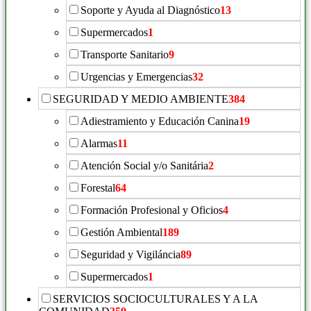
Soporte y Ayuda al Diagnóstico
13
Supermercados
1
Transporte Sanitario
9
Urgencias y Emergencias
32
SEGURIDAD Y MEDIO AMBIENTE
384
Adiestramiento y Educación Canina
19
Alarmas
11
Atención Social y/o Sanitária
2
Forestal
64
Formación Profesional y Oficios
4
Gestión Ambiental
189
Seguridad y Vigiláncia
89
Supermercados
1
SERVICIOS SOCIOCULTURALES Y A LA