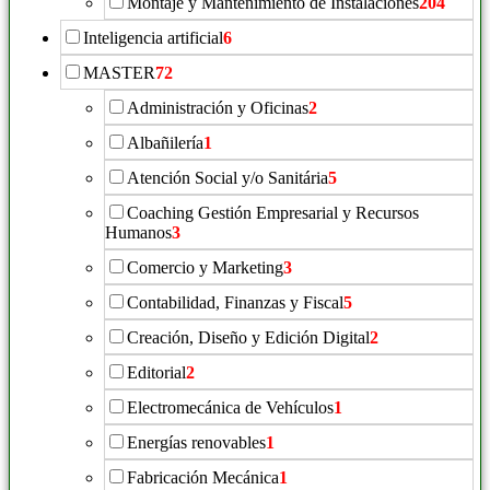
Montaje y Mantenimiento de Instalaciones
204
Inteligencia artificial
6
MASTER
72
Administración y Oficinas
2
Albañilería
1
Atención Social y/o Sanitária
5
Coaching Gestión Empresarial y Recursos
Humanos
3
Comercio y Marketing
3
Contabilidad, Finanzas y Fiscal
5
Creación, Diseño y Edición Digital
2
Editorial
2
Electromecánica de Vehículos
1
Energías renovables
1
Fabricación Mecánica
1