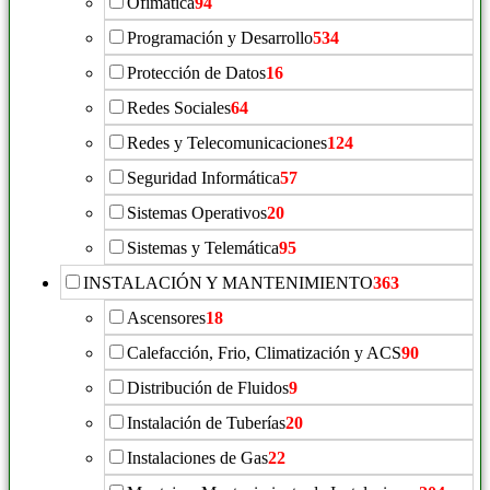
Ofimática
94
Programación y Desarrollo
534
Protección de Datos
16
Redes Sociales
64
Redes y Telecomunicaciones
124
Seguridad Informática
57
Sistemas Operativos
20
Sistemas y Telemática
95
INSTALACIÓN Y MANTENIMIENTO
363
Ascensores
18
Calefacción, Frio, Climatización y ACS
90
Distribución de Fluidos
9
Instalación de Tuberías
20
Instalaciones de Gas
22