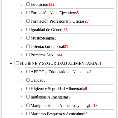
Educación
132
Formación Altos Ejecutivos
5
Formación Profesional y Oficios
27
Igualdad de Género
36
Musicoterapia
1
Orientación Laboral
21
Primeros Auxilios
4
HIGIENE Y SEGURIDAD ALIMENTARIA
51
APPCC y Etiquetado de Alimentos
8
Calidad
3
Higiene y Seguridad Alimentaria
9
Indústrias Alimentarias
9
Manipulación de Alimentos y alergias
18
Marítimo Pesquera y Acuicultura
5