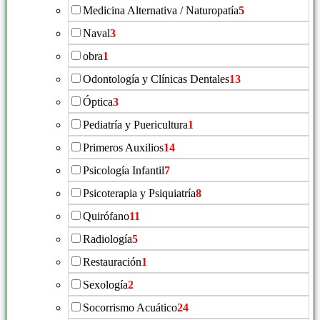
Medicina Alternativa / Naturopatía
5
Naval
3
obra
1
Odontología y Clínicas Dentales
13
Óptica
3
Pediatría y Puericultura
1
Primeros Auxilios
14
Psicología Infantil
7
Psicoterapia y Psiquiatría
8
Quirófano
11
Radiología
5
Restauración
1
Sexología
2
Socorrismo Acuático
24