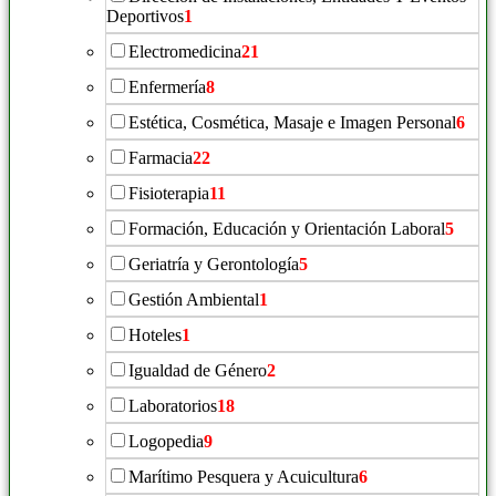
Deportivos
1
Electromedicina
21
Enfermería
8
Estética, Cosmética, Masaje e Imagen Personal
6
Farmacia
22
Fisioterapia
11
Formación, Educación y Orientación Laboral
5
Geriatría y Gerontología
5
Gestión Ambiental
1
Hoteles
1
Igualdad de Género
2
Laboratorios
18
Logopedia
9
Marítimo Pesquera y Acuicultura
6