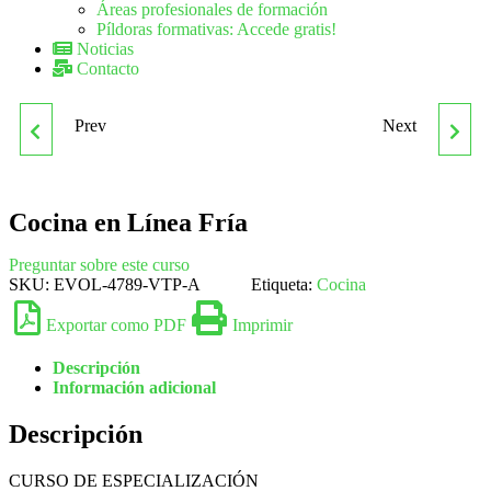
Áreas profesionales de formación
Píldoras formativas: Accede gratis!
Noticias
Contacto
Prev
Next
COACHING, CUIDADOS Y
COCINA MODERNA, DE
SALUD
AUTOR Y DE MERCADO
Cocina en Línea Fría
Preguntar sobre este curso
SKU:
EVOL-4789-VTP-A
Etiqueta:
Cocina
Exportar como PDF
Imprimir
Descripción
Información adicional
Descripción
CURSO DE ESPECIALIZACIÓN