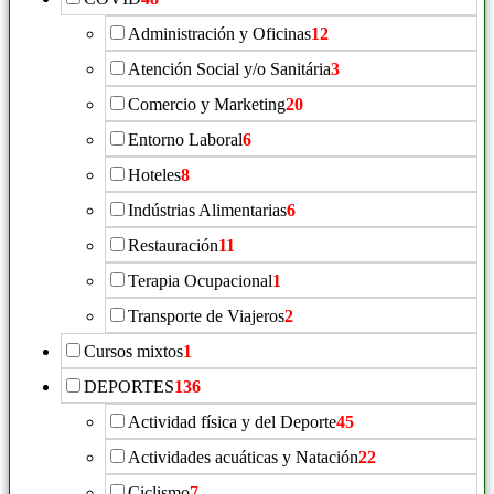
Administración y Oficinas
12
Atención Social y/o Sanitária
3
Comercio y Marketing
20
Entorno Laboral
6
Hoteles
8
Indústrias Alimentarias
6
Restauración
11
Terapia Ocupacional
1
Transporte de Viajeros
2
Cursos mixtos
1
DEPORTES
136
Actividad física y del Deporte
45
Actividades acuáticas y Natación
22
Ciclismo
7