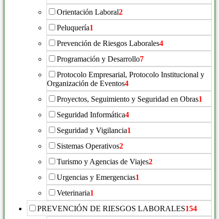
Orientación Laboral
2
Peluquería
1
Prevención de Riesgos Laborales
4
Programación y Desarrollo
7
Protocolo Empresarial, Protocolo Institucional y
Organización de Eventos
4
Proyectos, Seguimiento y Seguridad en Obras
1
Seguridad Informática
4
Seguridad y Vigilancia
1
Sistemas Operativos
2
Turismo y Agencias de Viajes
2
Urgencias y Emergencias
1
Veterinaria
1
PREVENCIÓN DE RIESGOS LABORALES
154