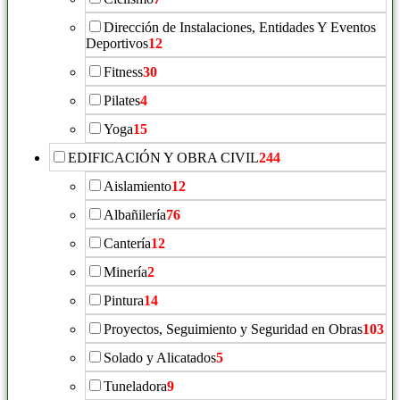
Dirección de Instalaciones, Entidades Y Eventos
Deportivos
12
Fitness
30
Pilates
4
Yoga
15
EDIFICACIÓN Y OBRA CIVIL
244
Aislamiento
12
Albañilería
76
Cantería
12
Minería
2
Pintura
14
Proyectos, Seguimiento y Seguridad en Obras
103
Solado y Alicatados
5
Tuneladora
9