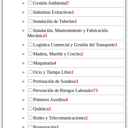
Gestión Ambiental
7
Industrias Extractivas
1
Instalación de Tuberías
1
Instalación, Mantenimiento y Fabricación
Mecánica
5
Logística Comercial y Gestión del Transporte
3
Madera, Mueble y Corcho
2
Maquinaria
4
Ocio y Tiempo Libre
2
Perforación de Sondeos
1
Prevención de Riesgos Laborales
73
Primeros Auxilios
4
Química
2
Redes y Telecomunicaciones
2
Restauración
1