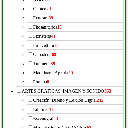
Cunícola
1
Ecuestre
39
Fitosanitarios
15
Floristeria
41
Fruticultura
18
Ganadería
68
Jardinería
39
Maquinaria Agraria
20
Porcina
8
ARTES GRÁFICAS, IMAGEN Y SONIDO
363
Creación, Diseño y Edición Digital
243
Editorial
41
Escenografía
1
Maquetación y Artes Gráficas
62