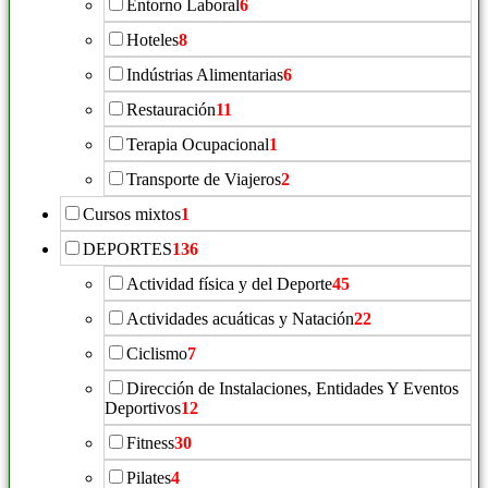
Entorno Laboral
6
Hoteles
8
Indústrias Alimentarias
6
Restauración
11
Terapia Ocupacional
1
Transporte de Viajeros
2
Cursos mixtos
1
DEPORTES
136
Actividad física y del Deporte
45
Actividades acuáticas y Natación
22
Ciclismo
7
Dirección de Instalaciones, Entidades Y Eventos
Deportivos
12
Fitness
30
Pilates
4