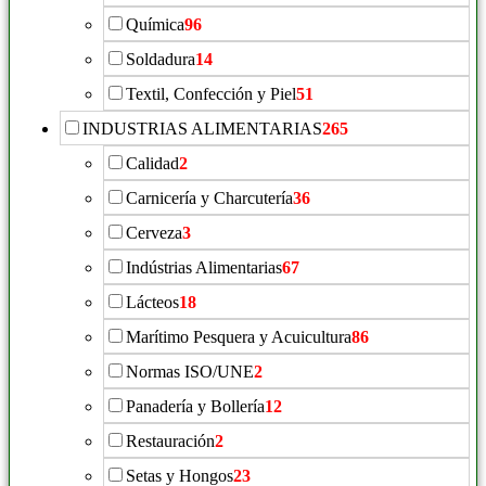
Química
96
Soldadura
14
Textil, Confección y Piel
51
INDUSTRIAS ALIMENTARIAS
265
Calidad
2
Carnicería y Charcutería
36
Cerveza
3
Indústrias Alimentarias
67
Lácteos
18
Marítimo Pesquera y Acuicultura
86
Normas ISO/UNE
2
Panadería y Bollería
12
Restauración
2
Setas y Hongos
23