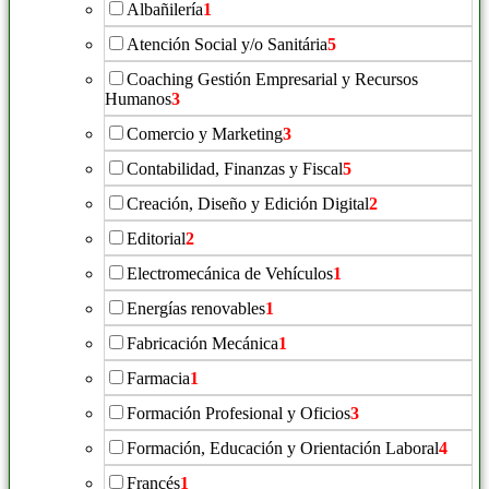
Albañilería
1
Atención Social y/o Sanitária
5
Coaching Gestión Empresarial y Recursos
Humanos
3
Comercio y Marketing
3
Contabilidad, Finanzas y Fiscal
5
Creación, Diseño y Edición Digital
2
Editorial
2
Electromecánica de Vehículos
1
Energías renovables
1
Fabricación Mecánica
1
Farmacia
1
Formación Profesional y Oficios
3
Formación, Educación y Orientación Laboral
4
Francés
1