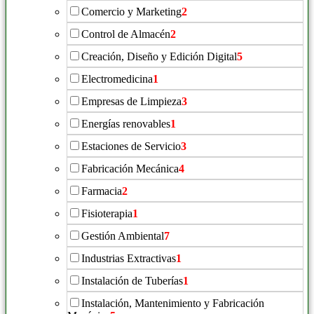
Comercio y Marketing
2
Control de Almacén
2
Creación, Diseño y Edición Digital
5
Electromedicina
1
Empresas de Limpieza
3
Energías renovables
1
Estaciones de Servicio
3
Fabricación Mecánica
4
Farmacia
2
Fisioterapia
1
Gestión Ambiental
7
Industrias Extractivas
1
Instalación de Tuberías
1
Instalación, Mantenimiento y Fabricación