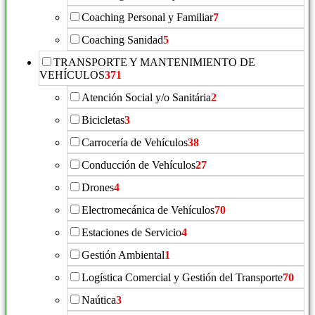
Coaching Personal y Familiar
7
Coaching Sanidad
5
TRANSPORTE Y MANTENIMIENTO DE
VEHÍCULOS
371
Atención Social y/o Sanitária
2
Bicicletas
3
Carrocería de Vehículos
38
Conducción de Vehículos
27
Drones
4
Electromecánica de Vehículos
70
Estaciones de Servicio
4
Gestión Ambiental
1
Logística Comercial y Gestión del Transporte
70
Naútica
3