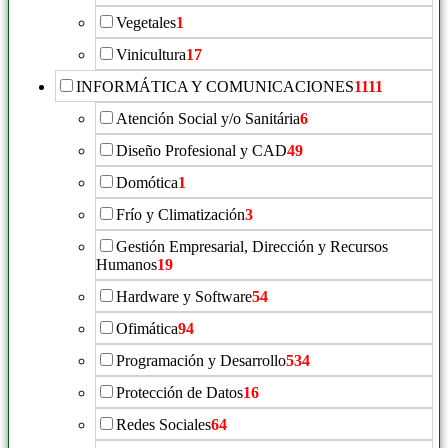
Vegetales
1
Vinicultura
17
INFORMÁTICA Y COMUNICACIONES
1111
Atención Social y/o Sanitária
6
Diseño Profesional y CAD
49
Domótica
1
Frío y Climatización
3
Gestión Empresarial, Dirección y Recursos
Humanos
19
Hardware y Software
54
Ofimática
94
Programación y Desarrollo
534
Protección de Datos
16
Redes Sociales
64