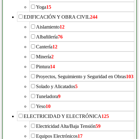
Yoga
15
EDIFICACIÓN Y OBRA CIVIL
244
Aislamiento
12
Albañilería
76
Cantería
12
Minería
2
Pintura
14
Proyectos, Seguimiento y Seguridad en Obras
103
Solado y Alicatados
5
Tuneladora
9
Yeso
10
ELECTRICIDAD Y ELECTRÓNICA
125
Electricidad Alta/Baja Tensión
59
Equipos Electrónicos
17