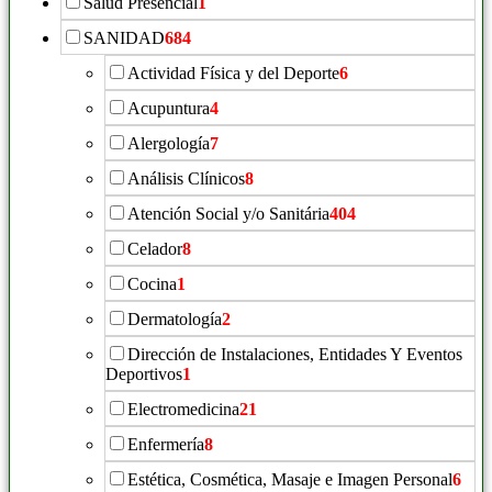
Salud Presencial
1
SANIDAD
684
Actividad Física y del Deporte
6
Acupuntura
4
Alergología
7
Análisis Clínicos
8
Atención Social y/o Sanitária
404
Celador
8
Cocina
1
Dermatología
2
Dirección de Instalaciones, Entidades Y Eventos
Deportivos
1
Electromedicina
21
Enfermería
8
Estética, Cosmética, Masaje e Imagen Personal
6