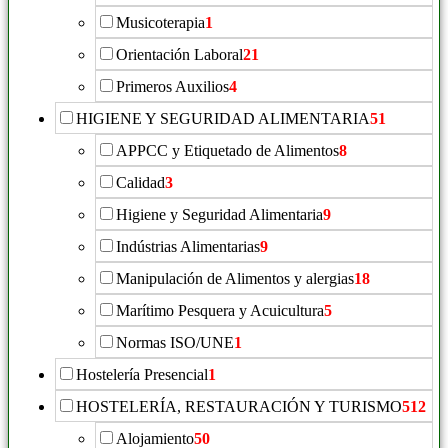
Musicoterapia
1
Orientación Laboral
21
Primeros Auxilios
4
HIGIENE Y SEGURIDAD ALIMENTARIA
51
APPCC y Etiquetado de Alimentos
8
Calidad
3
Higiene y Seguridad Alimentaria
9
Indústrias Alimentarias
9
Manipulación de Alimentos y alergias
18
Marítimo Pesquera y Acuicultura
5
Normas ISO/UNE
1
Hostelería Presencial
1
HOSTELERÍA, RESTAURACIÓN Y TURISMO
512
Alojamiento
50