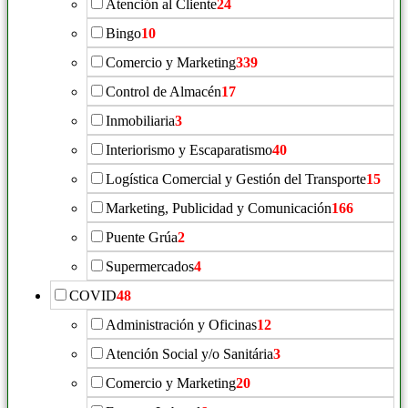
Atención al Cliente
24
Bingo
10
Comercio y Marketing
339
Control de Almacén
17
Inmobiliaria
3
Interiorismo y Escaparatismo
40
Logística Comercial y Gestión del Transporte
15
Marketing, Publicidad y Comunicación
166
Puente Grúa
2
Supermercados
4
COVID
48
Administración y Oficinas
12
Atención Social y/o Sanitária
3
Comercio y Marketing
20