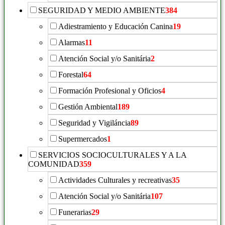
SEGURIDAD Y MEDIO AMBIENTE
384
Adiestramiento y Educación Canina
19
Alarmas
11
Atención Social y/o Sanitária
2
Forestal
64
Formación Profesional y Oficios
4
Gestión Ambiental
189
Seguridad y Vigiláncia
89
Supermercados
1
SERVICIOS SOCIOCULTURALES Y A LA
COMUNIDAD
359
Actividades Culturales y recreativas
35
Atención Social y/o Sanitária
107
Funerarias
29