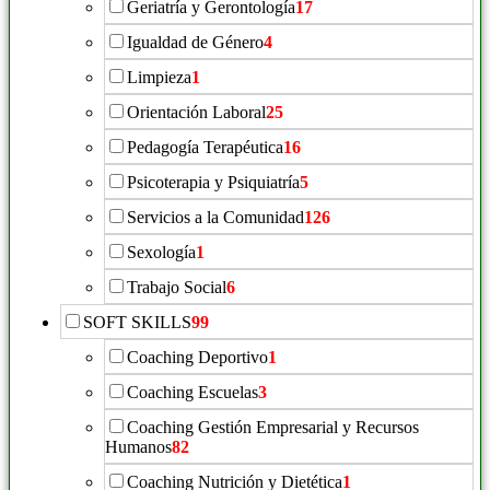
Geriatría y Gerontología
17
Igualdad de Género
4
Limpieza
1
Orientación Laboral
25
Pedagogía Terapéutica
16
Psicoterapia y Psiquiatría
5
Servicios a la Comunidad
126
Sexología
1
Trabajo Social
6
SOFT SKILLS
99
Coaching Deportivo
1
Coaching Escuelas
3
Coaching Gestión Empresarial y Recursos
Humanos
82
Coaching Nutrición y Dietética
1