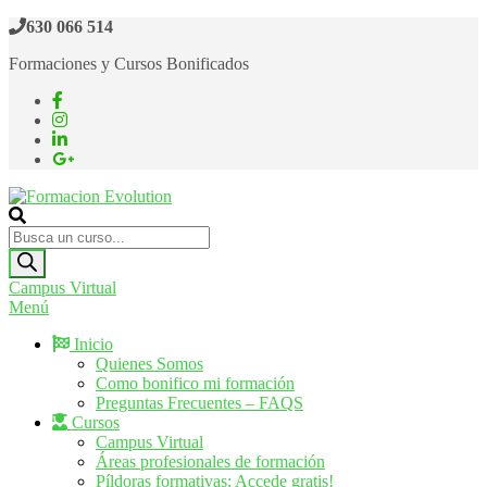
Saltar
630 066 514
al
Formaciones y Cursos Bonificados
contenido
Formacion Evolution
Cursos de formación continua
Búsqueda
de
productos
Campus Virtual
Menú
Inicio
Quienes Somos
Como bonifico mi formación
Preguntas Frecuentes – FAQS
Cursos
Campus Virtual
Áreas profesionales de formación
Píldoras formativas: Accede gratis!