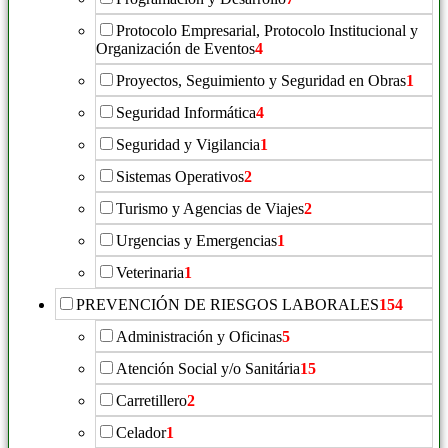
Protocolo Empresarial, Protocolo Institucional y
Organización de Eventos
4
Proyectos, Seguimiento y Seguridad en Obras
1
Seguridad Informática
4
Seguridad y Vigilancia
1
Sistemas Operativos
2
Turismo y Agencias de Viajes
2
Urgencias y Emergencias
1
Veterinaria
1
PREVENCIÓN DE RIESGOS LABORALES
154
Administración y Oficinas
5
Atención Social y/o Sanitária
15
Carretillero
2
Celador
1