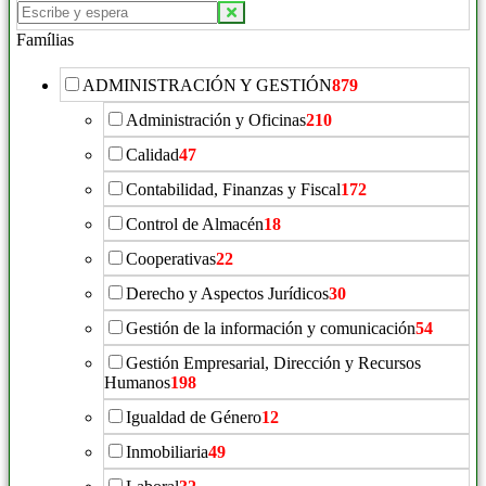
Buscar
productos:
Famílias
ADMINISTRACIÓN Y GESTIÓN
879
Administración y Oficinas
210
Calidad
47
Contabilidad, Finanzas y Fiscal
172
Control de Almacén
18
Cooperativas
22
Derecho y Aspectos Jurídicos
30
Gestión de la información y comunicación
54
Gestión Empresarial, Dirección y Recursos
Humanos
198
Igualdad de Género
12
Inmobiliaria
49