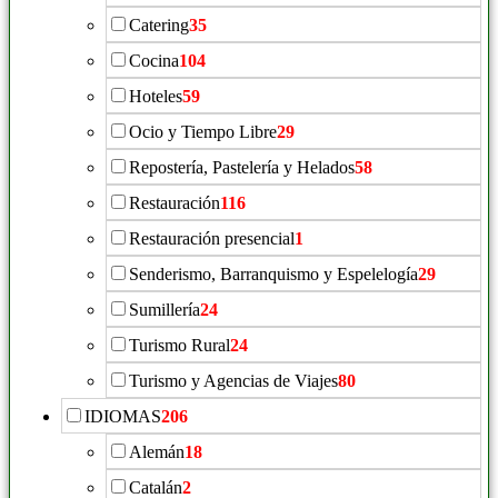
Catering
35
Cocina
104
Hoteles
59
Ocio y Tiempo Libre
29
Repostería, Pastelería y Helados
58
Restauración
116
Restauración presencial
1
Senderismo, Barranquismo y Espelelogía
29
Sumillería
24
Turismo Rural
24
Turismo y Agencias de Viajes
80
IDIOMAS
206
Alemán
18
Catalán
2