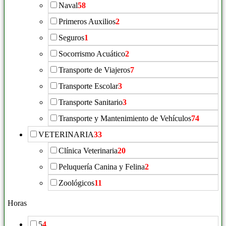
Naval
58
Primeros Auxilios
2
Seguros
1
Socorrismo Acuático
2
Transporte de Viajeros
7
Transporte Escolar
3
Transporte Sanitario
3
Transporte y Mantenimiento de Vehículos
74
VETERINARIA
33
Clínica Veterinaria
20
Peluquería Canina y Felina
2
Zoológicos
11
Horas
5
4