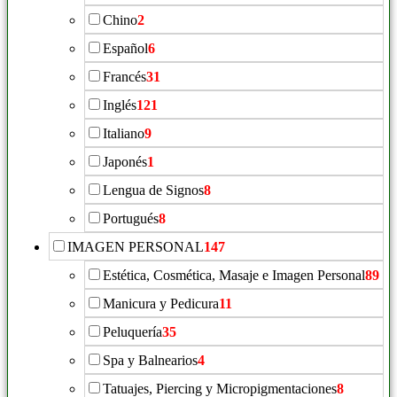
Chino
2
Español
6
Francés
31
Inglés
121
Italiano
9
Japonés
1
Lengua de Signos
8
Portugués
8
IMAGEN PERSONAL
147
Estética, Cosmética, Masaje e Imagen Personal
89
Manicura y Pedicura
11
Peluquería
35
Spa y Balnearios
4
Tatuajes, Piercing y Micropigmentaciones
8