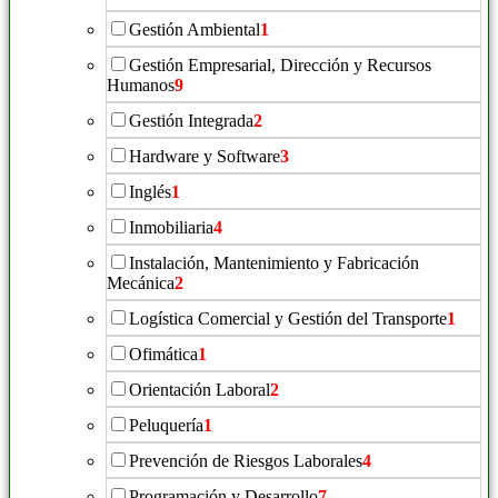
Gestión Ambiental
1
Gestión Empresarial, Dirección y Recursos
Humanos
9
Gestión Integrada
2
Hardware y Software
3
Inglés
1
Inmobiliaria
4
Instalación, Mantenimiento y Fabricación
Mecánica
2
Logística Comercial y Gestión del Transporte
1
Ofimática
1
Orientación Laboral
2
Peluquería
1
Prevención de Riesgos Laborales
4
Programación y Desarrollo
7