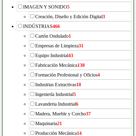
IMAGEN Y SONIDO
5
Creación, Diseño y Edición Digital
3
INDÚSTRIAS
466
Cartón Ondulado
1
Empresas de Limpieza
31
Equipo Industrial
43
Fabricación Mecánica
138
Formación Profesional y Oficios
4
Industrias Extractivas
10
Ingeniería Industrial
5
Lavanderia Industrial
6
Madera, Mueble y Corcho
37
Maquinaria
21
Producción Mecánica
14