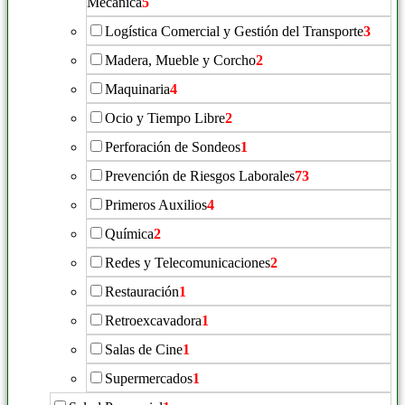
Mecánica
5
Logística Comercial y Gestión del Transporte
3
Madera, Mueble y Corcho
2
Maquinaria
4
Ocio y Tiempo Libre
2
Perforación de Sondeos
1
Prevención de Riesgos Laborales
73
Primeros Auxilios
4
Química
2
Redes y Telecomunicaciones
2
Restauración
1
Retroexcavadora
1
Salas de Cine
1
Supermercados
1