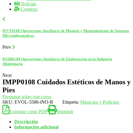
Noticias
Contacto
IFCT0108 Operaciones Auxiliares de Montaje y Mantenimiento de Sistemas
Microinformáticos
Prev
INAD0108 Operaciones Auxiliares de Elaboración en la Industria
Alimentaria
Next
IMPP0108 Cuidados Estéticos de Manos y
Pies
Preguntar sobre este curso
SKU:
EVOL-5586-iNO-B
Etiqueta:
Manicura y Pedicura
Exportar como PDF
Imprimir
Descripción
Información adicional