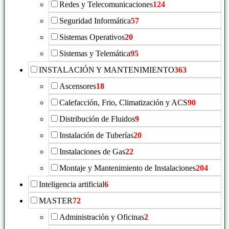
Redes y Telecomunicaciones
124
Seguridad Informática
57
Sistemas Operativos
20
Sistemas y Telemática
95
INSTALACIÓN Y MANTENIMIENTO
363
Ascensores
18
Calefacción, Frio, Climatización y ACS
90
Distribución de Fluidos
9
Instalación de Tuberías
20
Instalaciones de Gas
22
Montaje y Mantenimiento de Instalaciones
204
Inteligencia artificial
6
MASTER
72
Administración y Oficinas
2