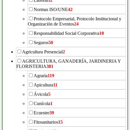
Laboral
32
Normas ISO/UNE
42
Protocolo Empresarial, Protocolo Institucional y
Organización de Eventos
24
Responsabilidad Social Corporativa
10
Seguros
50
Agricultura Presencial
2
AGRICULTURA, GANADERÍA, JARDINERIA Y
FLORISTERIA
381
Agraria
119
Apicultura
11
Ávicola
5
Cunícola
1
Ecuestre
39
Fitosanitarios
15