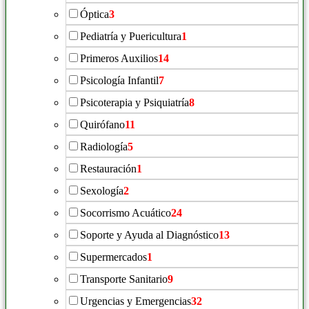
Óptica
3
Pediatría y Puericultura
1
Primeros Auxilios
14
Psicología Infantil
7
Psicoterapia y Psiquiatría
8
Quirófano
11
Radiología
5
Restauración
1
Sexología
2
Socorrismo Acuático
24
Soporte y Ayuda al Diagnóstico
13
Supermercados
1
Transporte Sanitario
9
Urgencias y Emergencias
32