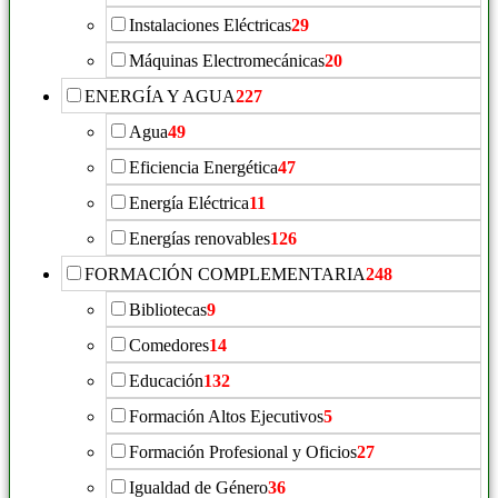
Instalaciones Eléctricas
29
Máquinas Electromecánicas
20
ENERGÍA Y AGUA
227
Agua
49
Eficiencia Energética
47
Energía Eléctrica
11
Energías renovables
126
FORMACIÓN COMPLEMENTARIA
248
Bibliotecas
9
Comedores
14
Educación
132
Formación Altos Ejecutivos
5
Formación Profesional y Oficios
27
Igualdad de Género
36