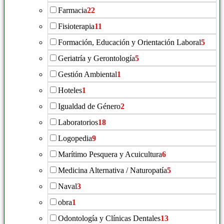
Farmacia
22
Fisioterapia
11
Formación, Educación y Orientación Laboral
5
Geriatría y Gerontología
5
Gestión Ambiental
1
Hoteles
1
Igualdad de Género
2
Laboratorios
18
Logopedia
9
Marítimo Pesquera y Acuicultura
6
Medicina Alternativa / Naturopatía
5
Naval
3
obra
1
Odontología y Clínicas Dentales
13