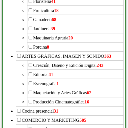
Floristeria
41
Fruticultura
18
Ganadería
68
Jardinería
39
Maquinaria Agraria
20
Porcina
8
ARTES GRÁFICAS, IMAGEN Y SONIDO
363
Creación, Diseño y Edición Digital
243
Editorial
41
Escenografía
1
Maquetación y Artes Gráficas
62
Producción Cinematográfica
16
Cocina presencial
31
COMERCIO Y MARKETING
585