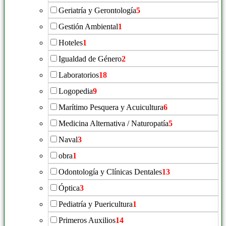
Geriatría y Gerontología
5
Gestión Ambiental
1
Hoteles
1
Igualdad de Género
2
Laboratorios
18
Logopedia
9
Marítimo Pesquera y Acuicultura
6
Medicina Alternativa / Naturopatía
5
Naval
3
obra
1
Odontología y Clínicas Dentales
13
Óptica
3
Pediatría y Puericultura
1
Primeros Auxilios
14