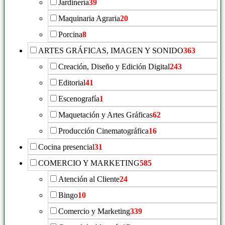
Jardinería
39
Maquinaria Agraria
20
Porcina
8
ARTES GRÁFICAS, IMAGEN Y SONIDO
363
Creación, Diseño y Edición Digital
243
Editorial
41
Escenografía
1
Maquetación y Artes Gráficas
62
Producción Cinematográfica
16
Cocina presencial
31
COMERCIO Y MARKETING
585
Atención al Cliente
24
Bingo
10
Comercio y Marketing
339