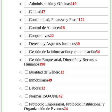
Administración y Oficinas
210
Calidad
47
Contabilidad, Finanzas y Fiscal
172
Control de Almacén
18
Cooperativas
22
Derecho y Aspectos Jurídicos
30
Gestión de la información y comunicación
54
Gestión Empresarial, Dirección y Recursos
Humanos
198
Igualdad de Género
12
Inmobiliaria
49
Laboral
32
Normas ISO/UNE
42
Protocolo Empresarial, Protocolo Institucional y
Organización de Eventos
24