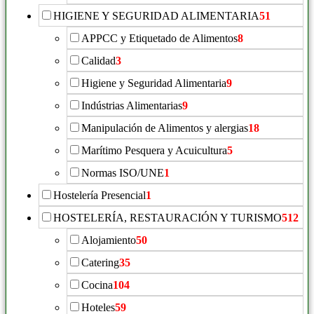
HIGIENE Y SEGURIDAD ALIMENTARIA
51
APPCC y Etiquetado de Alimentos
8
Calidad
3
Higiene y Seguridad Alimentaria
9
Indústrias Alimentarias
9
Manipulación de Alimentos y alergias
18
Marítimo Pesquera y Acuicultura
5
Normas ISO/UNE
1
Hostelería Presencial
1
HOSTELERÍA, RESTAURACIÓN Y TURISMO
512
Alojamiento
50
Catering
35
Cocina
104
Hoteles
59