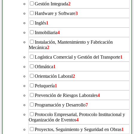
Gestión Integrada
2
Hardware y Software
3
Inglés
1
Inmobiliaria
4
Instalación, Mantenimiento y Fabricación
Mecánica
2
Logística Comercial y Gestión del Transporte
1
Ofimática
1
Orientación Laboral
2
Peluquería
1
Prevención de Riesgos Laborales
4
Programación y Desarrollo
7
Protocolo Empresarial, Protocolo Institucional y
Organización de Eventos
4
Proyectos, Seguimiento y Seguridad en Obras
1