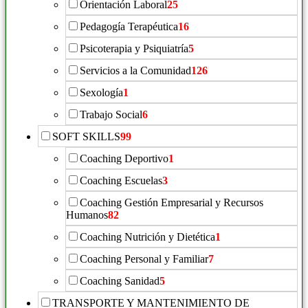
Orientación Laboral
25
Pedagogía Terapéutica
16
Psicoterapia y Psiquiatría
5
Servicios a la Comunidad
126
Sexología
1
Trabajo Social
6
SOFT SKILLS
99
Coaching Deportivo
1
Coaching Escuelas
3
Coaching Gestión Empresarial y Recursos
Humanos
82
Coaching Nutrición y Dietética
1
Coaching Personal y Familiar
7
Coaching Sanidad
5
TRANSPORTE Y MANTENIMIENTO DE