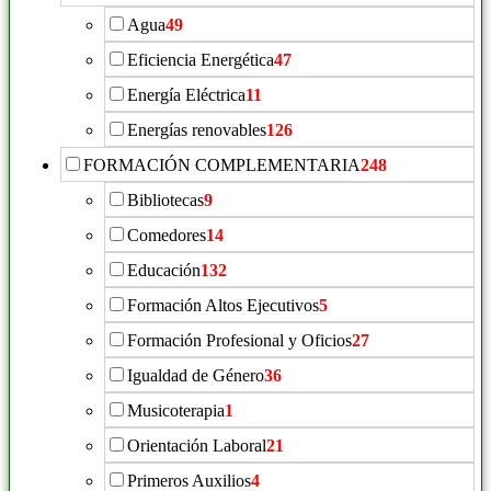
Agua
49
Eficiencia Energética
47
Energía Eléctrica
11
Energías renovables
126
FORMACIÓN COMPLEMENTARIA
248
Bibliotecas
9
Comedores
14
Educación
132
Formación Altos Ejecutivos
5
Formación Profesional y Oficios
27
Igualdad de Género
36
Musicoterapia
1
Orientación Laboral
21
Primeros Auxilios
4