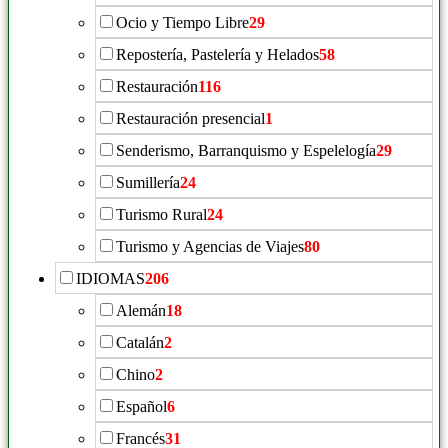
Ocio y Tiempo Libre
29
Repostería, Pastelería y Helados
58
Restauración
116
Restauración presencial
1
Senderismo, Barranquismo y Espelelogía
29
Sumillería
24
Turismo Rural
24
Turismo y Agencias de Viajes
80
IDIOMAS
206
Alemán
18
Catalán
2
Chino
2
Español
6
Francés
31