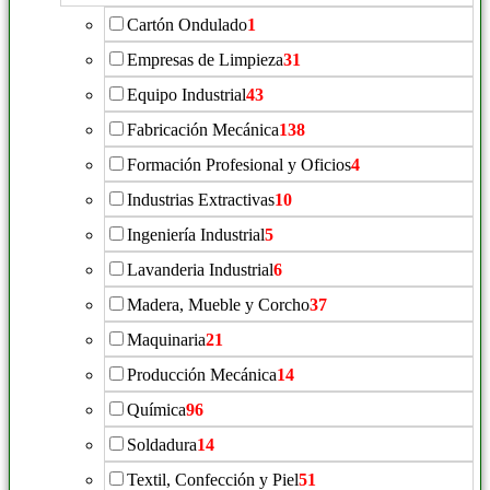
Cartón Ondulado
1
Empresas de Limpieza
31
Equipo Industrial
43
Fabricación Mecánica
138
Formación Profesional y Oficios
4
Industrias Extractivas
10
Ingeniería Industrial
5
Lavanderia Industrial
6
Madera, Mueble y Corcho
37
Maquinaria
21
Producción Mecánica
14
Química
96
Soldadura
14
Textil, Confección y Piel
51