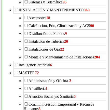
Sistemas y Telemática
95
INSTALACIÓN Y MANTENIMIENTO
363
Ascensores
18
Calefacción, Frio, Climatización y ACS
90
Distribución de Fluidos
9
Instalación de Tuberías
20
Instalaciones de Gas
22
Montaje y Mantenimiento de Instalaciones
204
Inteligencia artificial
6
MASTER
72
Administración y Oficinas
2
Albañilería
1
Atención Social y/o Sanitária
5
Coaching Gestión Empresarial y Recursos
Humanos
3