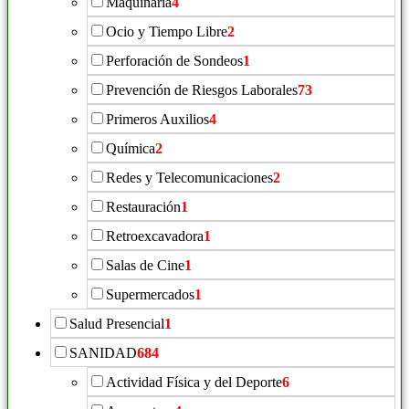
Maquinaria
4
Ocio y Tiempo Libre
2
Perforación de Sondeos
1
Prevención de Riesgos Laborales
73
Primeros Auxilios
4
Química
2
Redes y Telecomunicaciones
2
Restauración
1
Retroexcavadora
1
Salas de Cine
1
Supermercados
1
Salud Presencial
1
SANIDAD
684
Actividad Física y del Deporte
6