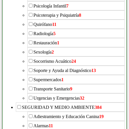
Psicología Infantil
7
Psicoterapia y Psiquiatría
8
Quirófano
11
Radiología
5
Restauración
1
Sexología
2
Socorrismo Acuático
24
Soporte y Ayuda al Diagnóstico
13
Supermercados
1
Transporte Sanitario
9
Urgencias y Emergencias
32
SEGURIDAD Y MEDIO AMBIENTE
384
Adiestramiento y Educación Canina
19
Alarmas
11