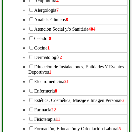
Acupuntura
4
Alergología
7
Análisis Clínicos
8
Atención Social y/o Sanitária
404
Celador
8
Cocina
1
Dermatología
2
Dirección de Instalaciones, Entidades Y Eventos
Deportivos
1
Electromedicina
21
Enfermería
8
Estética, Cosmética, Masaje e Imagen Personal
6
Farmacia
22
Fisioterapia
11
Formación, Educación y Orientación Laboral
5