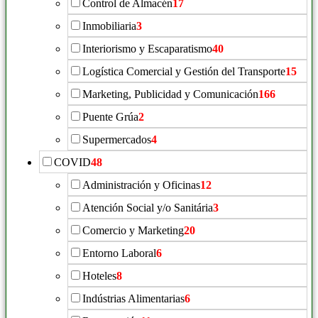
Control de Almacén
17
Inmobiliaria
3
Interiorismo y Escaparatismo
40
Logística Comercial y Gestión del Transporte
15
Marketing, Publicidad y Comunicación
166
Puente Grúa
2
Supermercados
4
COVID
48
Administración y Oficinas
12
Atención Social y/o Sanitária
3
Comercio y Marketing
20
Entorno Laboral
6
Hoteles
8
Indústrias Alimentarias
6