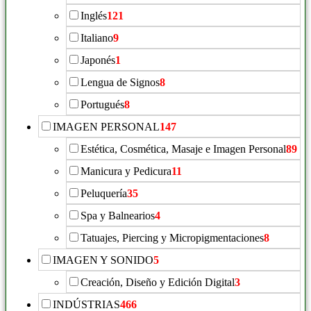
Inglés
121
Italiano
9
Japonés
1
Lengua de Signos
8
Portugués
8
IMAGEN PERSONAL
147
Estética, Cosmética, Masaje e Imagen Personal
89
Manicura y Pedicura
11
Peluquería
35
Spa y Balnearios
4
Tatuajes, Piercing y Micropigmentaciones
8
IMAGEN Y SONIDO
5
Creación, Diseño y Edición Digital
3
INDÚSTRIAS
466