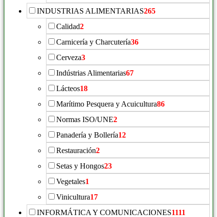
INDUSTRIAS ALIMENTARIAS
265
Calidad
2
Carnicería y Charcutería
36
Cerveza
3
Indústrias Alimentarias
67
Lácteos
18
Marítimo Pesquera y Acuicultura
86
Normas ISO/UNE
2
Panadería y Bollería
12
Restauración
2
Setas y Hongos
23
Vegetales
1
Vinicultura
17
INFORMÁTICA Y COMUNICACIONES
1111