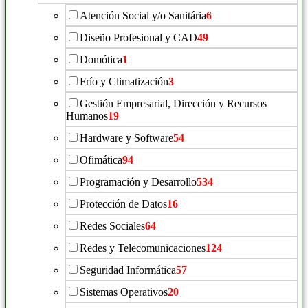
Atención Social y/o Sanitária
6
Diseño Profesional y CAD
49
Domótica
1
Frío y Climatización
3
Gestión Empresarial, Dirección y Recursos
Humanos
19
Hardware y Software
54
Ofimática
94
Programación y Desarrollo
534
Protección de Datos
16
Redes Sociales
64
Redes y Telecomunicaciones
124
Seguridad Informática
57
Sistemas Operativos
20