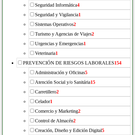
Seguridad Informática
4
Seguridad y Vigilancia
1
Sistemas Operativos
2
Turismo y Agencias de Viajes
2
Urgencias y Emergencias
1
Veterinaria
1
PREVENCIÓN DE RIESGOS LABORALES
154
Administración y Oficinas
5
Atención Social y/o Sanitária
15
Carretillero
2
Celador
1
Comercio y Marketing
2
Control de Almacén
2
Creación, Diseño y Edición Digital
5