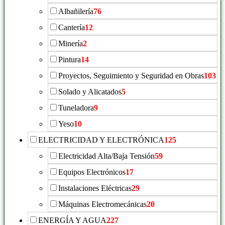
Albañilería
76
Cantería
12
Minería
2
Pintura
14
Proyectos, Seguimiento y Seguridad en Obras
103
Solado y Alicatados
5
Tuneladora
9
Yeso
10
ELECTRICIDAD Y ELECTRÓNICA
125
Electricidad Alta/Baja Tensión
59
Equipos Electrónicos
17
Instalaciones Eléctricas
29
Máquinas Electromecánicas
20
ENERGÍA Y AGUA
227