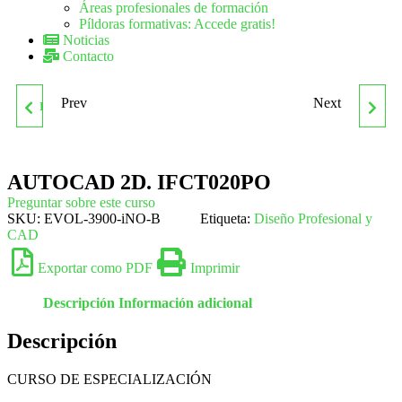
Áreas profesionales de formación
Píldoras formativas: Accede gratis!
Noticias
Contacto
Prev
Next
INGLES. RESTAURACIÓN.
IMPLANTACIÓN,
HOTR043PO
GESTIÓN Y AUDITORÍA
AUTOCAD 2D. IFCT020PO
DE LA NORMA BRC 8 DE
Preguntar sobre este curso
SKU:
EVOL-3900-iNO-B
Etiqueta:
Diseño Profesional y
CAD
SEGURIDAD
Exportar como PDF
Imprimir
ALIMENTARIA
Descripción
Información adicional
Descripción
CURSO DE ESPECIALIZACIÓN