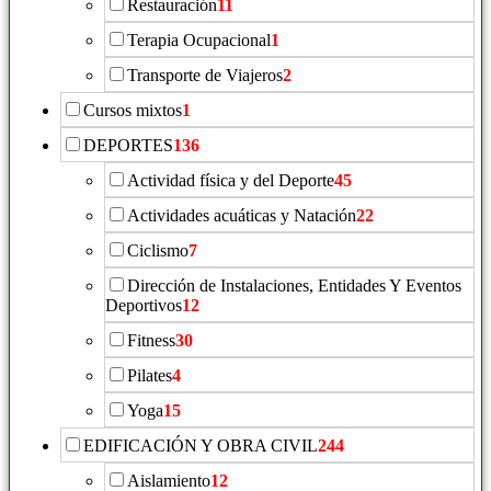
Restauración
11
Terapia Ocupacional
1
Transporte de Viajeros
2
Cursos mixtos
1
DEPORTES
136
Actividad física y del Deporte
45
Actividades acuáticas y Natación
22
Ciclismo
7
Dirección de Instalaciones, Entidades Y Eventos
Deportivos
12
Fitness
30
Pilates
4
Yoga
15
EDIFICACIÓN Y OBRA CIVIL
244
Aislamiento
12