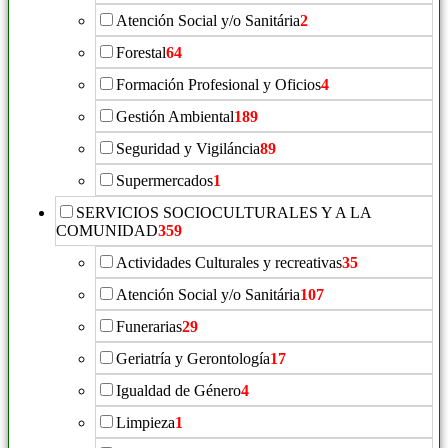
Atención Social y/o Sanitária
2
Forestal
64
Formación Profesional y Oficios
4
Gestión Ambiental
189
Seguridad y Vigiláncia
89
Supermercados
1
SERVICIOS SOCIOCULTURALES Y A LA
COMUNIDAD
359
Actividades Culturales y recreativas
35
Atención Social y/o Sanitária
107
Funerarias
29
Geriatría y Gerontología
17
Igualdad de Género
4
Limpieza
1