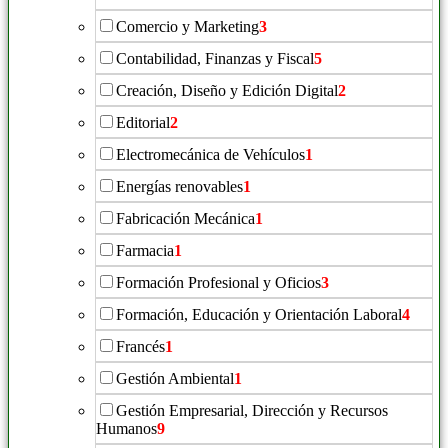
Comercio y Marketing
3
Contabilidad, Finanzas y Fiscal
5
Creación, Diseño y Edición Digital
2
Editorial
2
Electromecánica de Vehículos
1
Energías renovables
1
Fabricación Mecánica
1
Farmacia
1
Formación Profesional y Oficios
3
Formación, Educación y Orientación Laboral
4
Francés
1
Gestión Ambiental
1
Gestión Empresarial, Dirección y Recursos
Humanos
9