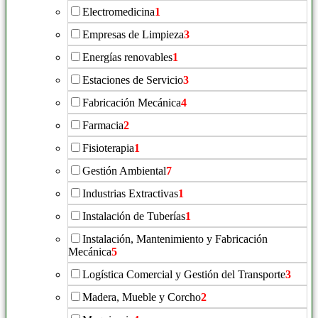
Electromedicina
1
Empresas de Limpieza
3
Energías renovables
1
Estaciones de Servicio
3
Fabricación Mecánica
4
Farmacia
2
Fisioterapia
1
Gestión Ambiental
7
Industrias Extractivas
1
Instalación de Tuberías
1
Instalación, Mantenimiento y Fabricación
Mecánica
5
Logística Comercial y Gestión del Transporte
3
Madera, Mueble y Corcho
2