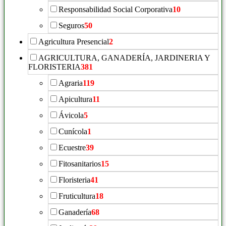
Responsabilidad Social Corporativa
10
Seguros
50
Agricultura Presencial
2
AGRICULTURA, GANADERÍA, JARDINERIA Y
FLORISTERIA
381
Agraria
119
Apicultura
11
Ávicola
5
Cunícola
1
Ecuestre
39
Fitosanitarios
15
Floristeria
41
Fruticultura
18
Ganadería
68