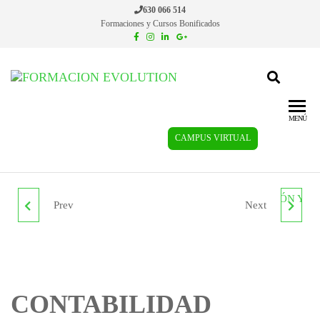
630 066 514
Formaciones y Cursos Bonificados
Formacion
Cursos de
formación
Evolution
continua
MENÚ
CAMPUS VIRTUAL
Prev
Next
PREVENCIÓN DE
DIRECCIÓN DE
RIESGOS LABORALES
PRODUCCIÓN Y
PARA TÉCNICOS EN
OPERACIONES.
CONTABILIDAD
ANATOMÍA
ADGD069PO