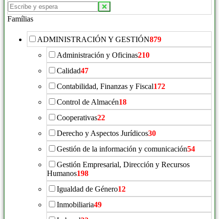
Famílias
ADMINISTRACIÓN Y GESTIÓN
879
Administración y Oficinas
210
Calidad
47
Contabilidad, Finanzas y Fiscal
172
Control de Almacén
18
Cooperativas
22
Derecho y Aspectos Jurídicos
30
Gestión de la información y comunicación
54
Gestión Empresarial, Dirección y Recursos
Humanos
198
Igualdad de Género
12
Inmobiliaria
49