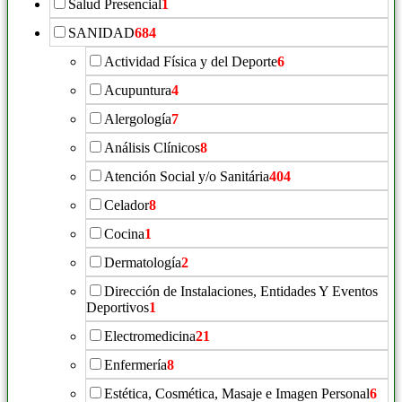
Salud Presencial
1
SANIDAD
684
Actividad Física y del Deporte
6
Acupuntura
4
Alergología
7
Análisis Clínicos
8
Atención Social y/o Sanitária
404
Celador
8
Cocina
1
Dermatología
2
Dirección de Instalaciones, Entidades Y Eventos
Deportivos
1
Electromedicina
21
Enfermería
8
Estética, Cosmética, Masaje e Imagen Personal
6