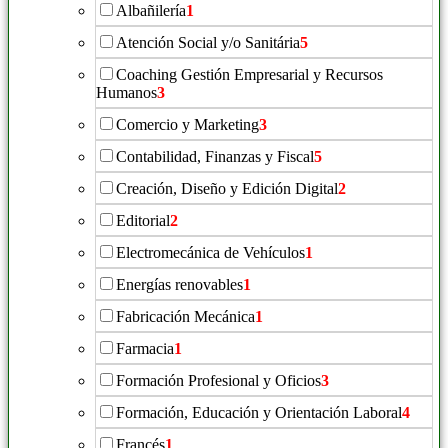
Albañilería
1
Atención Social y/o Sanitária
5
Coaching Gestión Empresarial y Recursos
Humanos
3
Comercio y Marketing
3
Contabilidad, Finanzas y Fiscal
5
Creación, Diseño y Edición Digital
2
Editorial
2
Electromecánica de Vehículos
1
Energías renovables
1
Fabricación Mecánica
1
Farmacia
1
Formación Profesional y Oficios
3
Formación, Educación y Orientación Laboral
4
Francés
1