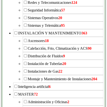
Redes y Telecomunicaciones
124
Seguridad Informática
57
Sistemas Operativos
20
Sistemas y Telemática
95
INSTALACIÓN Y MANTENIMIENTO
363
Ascensores
18
Calefacción, Frio, Climatización y ACS
90
Distribución de Fluidos
9
Instalación de Tuberías
20
Instalaciones de Gas
22
Montaje y Mantenimiento de Instalaciones
204
Inteligencia artificial
6
MASTER
72
Administración y Oficinas
2