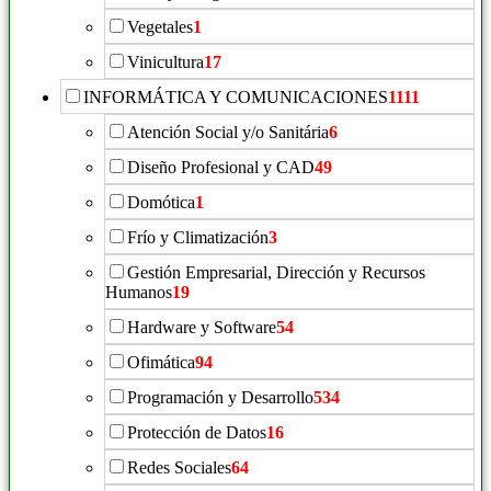
Vegetales
1
Vinicultura
17
INFORMÁTICA Y COMUNICACIONES
1111
Atención Social y/o Sanitária
6
Diseño Profesional y CAD
49
Domótica
1
Frío y Climatización
3
Gestión Empresarial, Dirección y Recursos
Humanos
19
Hardware y Software
54
Ofimática
94
Programación y Desarrollo
534
Protección de Datos
16
Redes Sociales
64