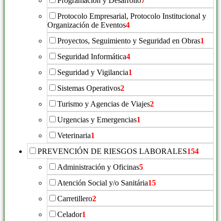
Programación y Desarrollo
7
Protocolo Empresarial, Protocolo Institucional y
Organización de Eventos
4
Proyectos, Seguimiento y Seguridad en Obras
1
Seguridad Informática
4
Seguridad y Vigilancia
1
Sistemas Operativos
2
Turismo y Agencias de Viajes
2
Urgencias y Emergencias
1
Veterinaria
1
PREVENCIÓN DE RIESGOS LABORALES
154
Administración y Oficinas
5
Atención Social y/o Sanitária
15
Carretillero
2
Celador
1