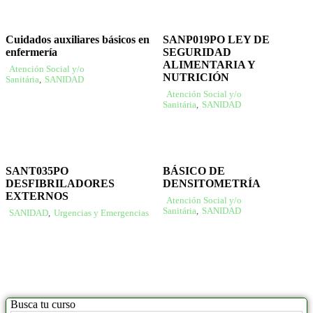
Cuidados auxiliares básicos en
SANP019PO LEY DE
enfermería
SEGURIDAD
ALIMENTARIA Y
Atención Social y/o
NUTRICIÓN
Sanitária
,
SANIDAD
Atención Social y/o
Sanitária
,
SANIDAD
SANT035PO
BÁSICO DE
DESFIBRILADORES
DENSITOMETRÍA
EXTERNOS
Atención Social y/o
Sanitária
,
SANIDAD
SANIDAD
,
Urgencias y Emergencias
Busca tu curso