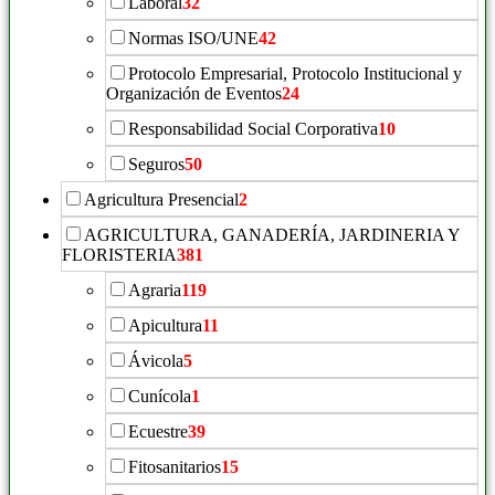
Laboral
32
Normas ISO/UNE
42
Protocolo Empresarial, Protocolo Institucional y
Organización de Eventos
24
Responsabilidad Social Corporativa
10
Seguros
50
Agricultura Presencial
2
AGRICULTURA, GANADERÍA, JARDINERIA Y
FLORISTERIA
381
Agraria
119
Apicultura
11
Ávicola
5
Cunícola
1
Ecuestre
39
Fitosanitarios
15