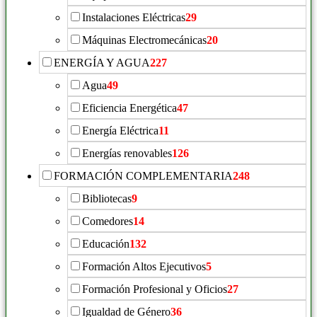
Instalaciones Eléctricas
29
Máquinas Electromecánicas
20
ENERGÍA Y AGUA
227
Agua
49
Eficiencia Energética
47
Energía Eléctrica
11
Energías renovables
126
FORMACIÓN COMPLEMENTARIA
248
Bibliotecas
9
Comedores
14
Educación
132
Formación Altos Ejecutivos
5
Formación Profesional y Oficios
27
Igualdad de Género
36