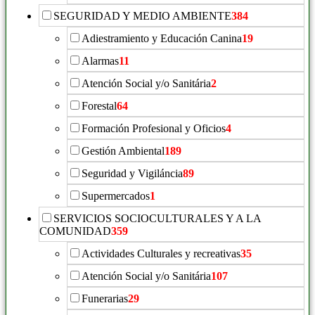
SEGURIDAD Y MEDIO AMBIENTE
384
Adiestramiento y Educación Canina
19
Alarmas
11
Atención Social y/o Sanitária
2
Forestal
64
Formación Profesional y Oficios
4
Gestión Ambiental
189
Seguridad y Vigiláncia
89
Supermercados
1
SERVICIOS SOCIOCULTURALES Y A LA
COMUNIDAD
359
Actividades Culturales y recreativas
35
Atención Social y/o Sanitária
107
Funerarias
29