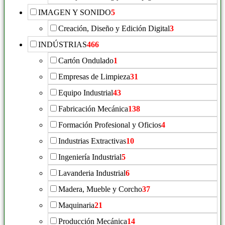
IMAGEN Y SONIDO
5
Creación, Diseño y Edición Digital
3
INDÚSTRIAS
466
Cartón Ondulado
1
Empresas de Limpieza
31
Equipo Industrial
43
Fabricación Mecánica
138
Formación Profesional y Oficios
4
Industrias Extractivas
10
Ingeniería Industrial
5
Lavanderia Industrial
6
Madera, Mueble y Corcho
37
Maquinaria
21
Producción Mecánica
14