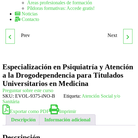
Áreas profesionales de formación
Píldoras formativas: Accede gratis!
Noticias
Contacto
Prev
Next
ESPECIALISTA TIC EN
EXPERTO EN ATENCIÓN
PROGRAMACIÓN DE
AL ALUMNADO CON
Especialización en Psiquiatría y Atención
VIDEOJUEGOS CON
NECESIDADES
a la Drogodependencia para Titulados
HTML5 + JAVASCRIPT +
EDUCATIVAS
Universitarios en Medicina
Preguntar sobre este curso
SKU:
EVOL-9375-iNO-B
CSS3
Etiqueta:
ESPECIALES EN
Atención Social y/o
Sanitária
CENTROS ESCOLARES
Exportar como PDF
Imprimir
Descripción
Información adicional
Descripción