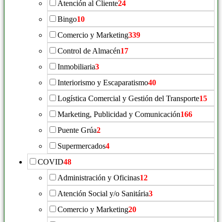
Atención al Cliente
24
Bingo
10
Comercio y Marketing
339
Control de Almacén
17
Inmobiliaria
3
Interiorismo y Escaparatismo
40
Logística Comercial y Gestión del Transporte
15
Marketing, Publicidad y Comunicación
166
Puente Grúa
2
Supermercados
4
COVID
48
Administración y Oficinas
12
Atención Social y/o Sanitária
3
Comercio y Marketing
20