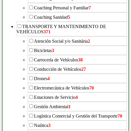
Coaching Personal y Familiar
7
Coaching Sanidad
5
TRANSPORTE Y MANTENIMIENTO DE
VEHÍCULOS
371
Atención Social y/o Sanitária
2
Bicicletas
3
Carrocería de Vehículos
38
Conducción de Vehículos
27
Drones
4
Electromecánica de Vehículos
70
Estaciones de Servicio
4
Gestión Ambiental
1
Logística Comercial y Gestión del Transporte
70
Naútica
3