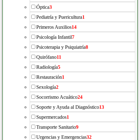
Óptica
3
Pediatría y Puericultura
1
Primeros Auxilios
14
Psicología Infantil
7
Psicoterapia y Psiquiatría
8
Quirófano
11
Radiología
5
Restauración
1
Sexología
2
Socorrismo Acuático
24
Soporte y Ayuda al Diagnóstico
13
Supermercados
1
Transporte Sanitario
9
Urgencias y Emergencias
32