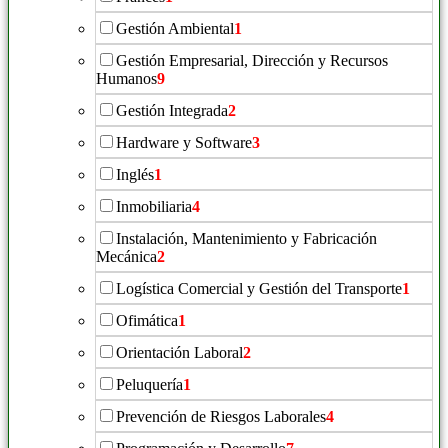
Gestión Ambiental
1
Gestión Empresarial, Dirección y Recursos
Humanos
9
Gestión Integrada
2
Hardware y Software
3
Inglés
1
Inmobiliaria
4
Instalación, Mantenimiento y Fabricación
Mecánica
2
Logística Comercial y Gestión del Transporte
1
Ofimática
1
Orientación Laboral
2
Peluquería
1
Prevención de Riesgos Laborales
4