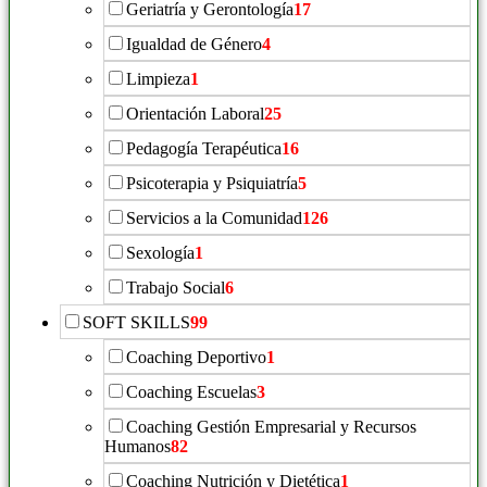
Geriatría y Gerontología
17
Igualdad de Género
4
Limpieza
1
Orientación Laboral
25
Pedagogía Terapéutica
16
Psicoterapia y Psiquiatría
5
Servicios a la Comunidad
126
Sexología
1
Trabajo Social
6
SOFT SKILLS
99
Coaching Deportivo
1
Coaching Escuelas
3
Coaching Gestión Empresarial y Recursos
Humanos
82
Coaching Nutrición y Dietética
1