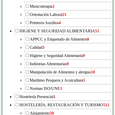
Musicoterapia
1
Orientación Laboral
21
Primeros Auxilios
4
HIGIENE Y SEGURIDAD ALIMENTARIA
51
APPCC y Etiquetado de Alimentos
8
Calidad
3
Higiene y Seguridad Alimentaria
9
Indústrias Alimentarias
9
Manipulación de Alimentos y alergias
18
Marítimo Pesquera y Acuicultura
5
Normas ISO/UNE
1
Hostelería Presencial
1
HOSTELERÍA, RESTAURACIÓN Y TURISMO
512
Alojamiento
50