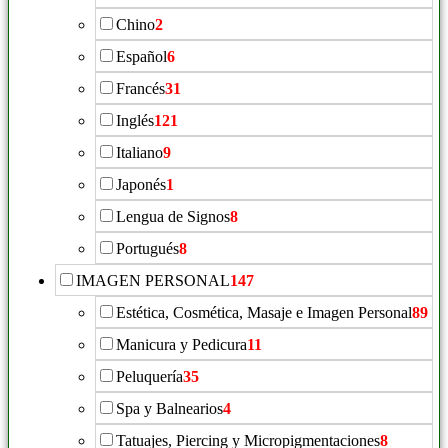
Chino
2
Español
6
Francés
31
Inglés
121
Italiano
9
Japonés
1
Lengua de Signos
8
Portugués
8
IMAGEN PERSONAL
147
Estética, Cosmética, Masaje e Imagen Personal
89
Manicura y Pedicura
11
Peluquería
35
Spa y Balnearios
4
Tatuajes, Piercing y Micropigmentaciones
8