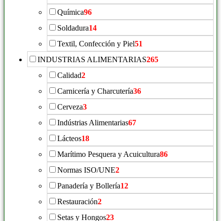
Química
96
Soldadura
14
Textil, Confección y Piel
51
INDUSTRIAS ALIMENTARIAS
265
Calidad
2
Carnicería y Charcutería
36
Cerveza
3
Indústrias Alimentarias
67
Lácteos
18
Marítimo Pesquera y Acuicultura
86
Normas ISO/UNE
2
Panadería y Bollería
12
Restauración
2
Setas y Hongos
23