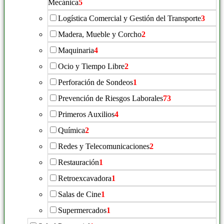
Mecánica
5
Logística Comercial y Gestión del Transporte
3
Madera, Mueble y Corcho
2
Maquinaria
4
Ocio y Tiempo Libre
2
Perforación de Sondeos
1
Prevención de Riesgos Laborales
73
Primeros Auxilios
4
Química
2
Redes y Telecomunicaciones
2
Restauración
1
Retroexcavadora
1
Salas de Cine
1
Supermercados
1