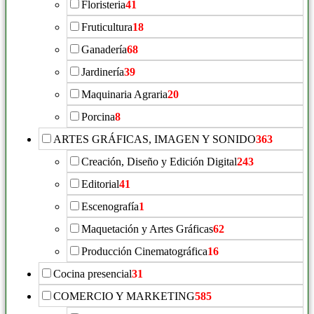
Floristeria
41
Fruticultura
18
Ganadería
68
Jardinería
39
Maquinaria Agraria
20
Porcina
8
ARTES GRÁFICAS, IMAGEN Y SONIDO
363
Creación, Diseño y Edición Digital
243
Editorial
41
Escenografía
1
Maquetación y Artes Gráficas
62
Producción Cinematográfica
16
Cocina presencial
31
COMERCIO Y MARKETING
585