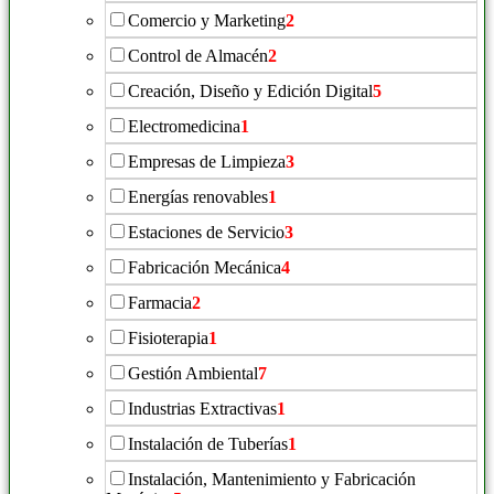
Comercio y Marketing
2
Control de Almacén
2
Creación, Diseño y Edición Digital
5
Electromedicina
1
Empresas de Limpieza
3
Energías renovables
1
Estaciones de Servicio
3
Fabricación Mecánica
4
Farmacia
2
Fisioterapia
1
Gestión Ambiental
7
Industrias Extractivas
1
Instalación de Tuberías
1
Instalación, Mantenimiento y Fabricación