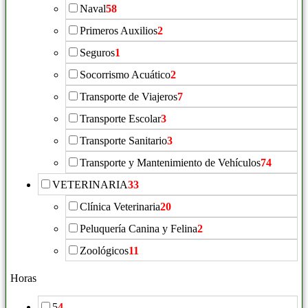
Naval
58
Primeros Auxilios
2
Seguros
1
Socorrismo Acuático
2
Transporte de Viajeros
7
Transporte Escolar
3
Transporte Sanitario
3
Transporte y Mantenimiento de Vehículos
74
VETERINARIA
33
Clínica Veterinaria
20
Peluquería Canina y Felina
2
Zoológicos
11
Horas
5
4