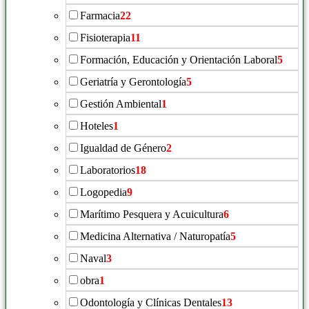
Farmacia
22
Fisioterapia
11
Formación, Educación y Orientación Laboral
5
Geriatría y Gerontología
5
Gestión Ambiental
1
Hoteles
1
Igualdad de Género
2
Laboratorios
18
Logopedia
9
Marítimo Pesquera y Acuicultura
6
Medicina Alternativa / Naturopatía
5
Naval
3
obra
1
Odontología y Clínicas Dentales
13