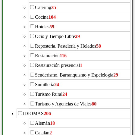
Catering
35
Cocina
104
Hoteles
59
Ocio y Tiempo Libre
29
Repostería, Pastelería y Helados
58
Restauración
116
Restauración presencial
1
Senderismo, Barranquismo y Espelelogía
29
Sumillería
24
Turismo Rural
24
Turismo y Agencias de Viajes
80
IDIOMAS
206
Alemán
18
Catalán
2