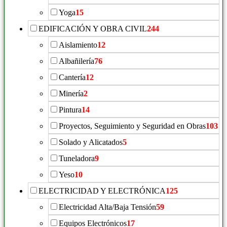
Yoga
15
EDIFICACIÓN Y OBRA CIVIL
244
Aislamiento
12
Albañilería
76
Cantería
12
Minería
2
Pintura
14
Proyectos, Seguimiento y Seguridad en Obras
103
Solado y Alicatados
5
Tuneladora
9
Yeso
10
ELECTRICIDAD Y ELECTRÓNICA
125
Electricidad Alta/Baja Tensión
59
Equipos Electrónicos
17