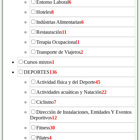
Entorno Laboral
6
Hoteles
8
Indústrias Alimentarias
6
Restauración
11
Terapia Ocupacional
1
Transporte de Viajeros
2
Cursos mixtos
1
DEPORTES
136
Actividad física y del Deporte
45
Actividades acuáticas y Natación
22
Ciclismo
7
Dirección de Instalaciones, Entidades Y Eventos
Deportivos
12
Fitness
30
Pilates
4