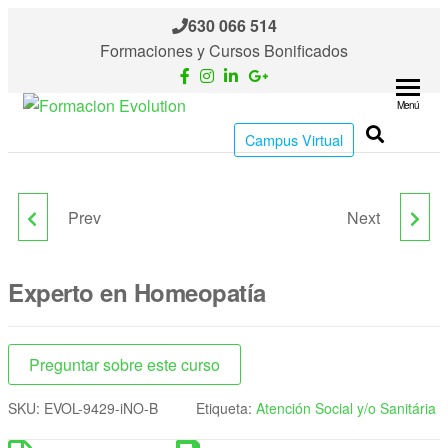
630 066 514
Formaciones y Cursos Bonificados
Menú
Formacion
Cursos
Campus Virtual
de
Evolution
formación
continua
Prev
Next
ESPECIALISTA TIC EN
EXPERTO EN LA
DISEÑO WEB. NIVEL
ELABORACIÓN E
Experto en Homeopatía
PROFESIONAL
IMPLANTACIÓN DE
PLANES DE
Preguntar sobre este curso
SKU:
EVOL-9429-iNO-B
Etiqueta:
Atención Social y/o Sanitária
AUTOPROTECCIÓN