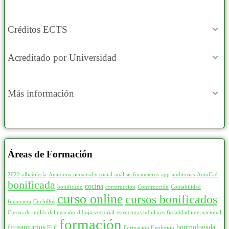
Créditos ECTS
Acreditado por Universidad
Más información
Áreas de Formación
2022
albañilería
Anatomia personal y social
análisis financieros
app
auditorias
AutoCad
bonificada
cocina
bonificado
construccion
Construcción
Contabilidad
curso online
cursos bonificados
financiera
Cuchillos
Cursos de inglés
delineación
dibujo vectorial
estructuras tubulares
fiscalidad internacional
formación
fitosanitarios
honmologada
FLC
Formación Evolution