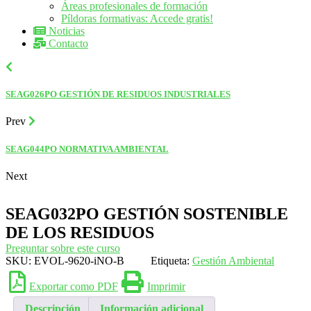
Áreas profesionales de formación
Píldoras formativas: Accede gratis!
Noticias
Contacto
SEAG026PO GESTIÓN DE RESIDUOS INDUSTRIALES
Prev
SEAG044PO NORMATIVA AMBIENTAL
Next
SEAG032PO GESTIÓN SOSTENIBLE
DE LOS RESIDUOS
Preguntar sobre este curso
SKU:
EVOL-9620-iNO-B
Etiqueta:
Gestión Ambiental
Exportar como PDF
Imprimir
Descripción
Información adicional