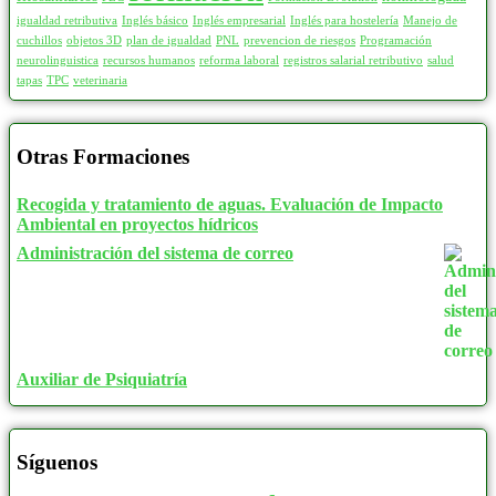
igualdad retributiva
Inglés básico
Inglés empresarial
Inglés para hostelería
Manejo de
cuchillos
objetos 3D
plan de igualdad
PNL
prevencion de riesgos
Programación
neurolinguistica
recursos humanos
reforma laboral
registros salarial retributivo
salud
tapas
TPC
veterinaria
Otras Formaciones
Recogida y tratamiento de aguas. Evaluación de Impacto
Ambiental en proyectos hídricos
Administración del sistema de correo
Auxiliar de Psiquiatría
Síguenos