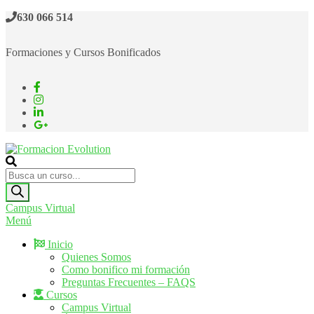
630 066 514
Formaciones y Cursos Bonificados
Formacion Evolution
Cursos de formación continua
Campus Virtual
Menú
Inicio
Quienes Somos
Como bonifico mi formación
Preguntas Frecuentes – FAQS
Cursos
Campus Virtual