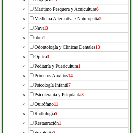
Marítimo Pesquera y Acuicultura
6
Medicina Alternativa / Naturopatía
5
Naval
3
obra
1
Odontología y Clínicas Dentales
13
Óptica
3
Pediatría y Puericultura
1
Primeros Auxilios
14
Psicología Infantil
7
Psicoterapia y Psiquiatría
8
Quirófano
11
Radiología
5
Restauración
1
Sexología
2