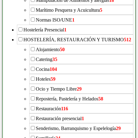
Manipulación de Alimentos y alergias
18
Marítimo Pesquera y Acuicultura
5
Normas ISO/UNE
1
Hostelería Presencial
1
HOSTELERÍA, RESTAURACIÓN Y TURISMO
512
Alojamiento
50
Catering
35
Cocina
104
Hoteles
59
Ocio y Tiempo Libre
29
Repostería, Pastelería y Helados
58
Restauración
116
Restauración presencial
1
Senderismo, Barranquismo y Espelelogía
29