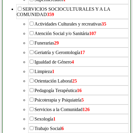
SERVICIOS SOCIOCULTURALES Y A LA
COMUNIDAD
359
Actividades Culturales y recreativas
35
Atención Social y/o Sanitária
107
Funerarias
29
Geriatría y Gerontología
17
Igualdad de Género
4
Limpieza
1
Orientación Laboral
25
Pedagogía Terapéutica
16
Psicoterapia y Psiquiatría
5
Servicios a la Comunidad
126
Sexología
1
Trabajo Social
6