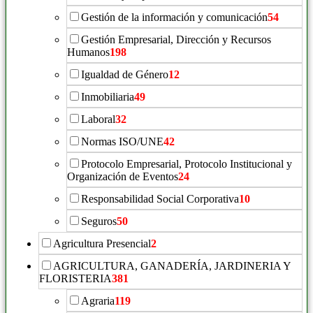
Gestión de la información y comunicación
54
Gestión Empresarial, Dirección y Recursos
Humanos
198
Igualdad de Género
12
Inmobiliaria
49
Laboral
32
Normas ISO/UNE
42
Protocolo Empresarial, Protocolo Institucional y
Organización de Eventos
24
Responsabilidad Social Corporativa
10
Seguros
50
Agricultura Presencial
2
AGRICULTURA, GANADERÍA, JARDINERIA Y
FLORISTERIA
381
Agraria
119