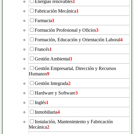
Energías renovables
1
Fabricación Mecánica
1
Farmacia
1
Formación Profesional y Oficios
3
Formación, Educación y Orientación Laboral
4
Francés
1
Gestión Ambiental
1
Gestión Empresarial, Dirección y Recursos
Humanos
9
Gestión Integrada
2
Hardware y Software
3
Inglés
1
Inmobiliaria
4
Instalación, Mantenimiento y Fabricación
Mecánica
2