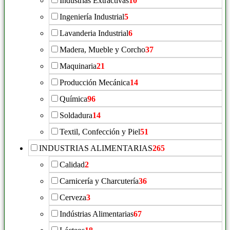
Industrias Extractivas
10
Ingeniería Industrial
5
Lavanderia Industrial
6
Madera, Mueble y Corcho
37
Maquinaria
21
Producción Mecánica
14
Química
96
Soldadura
14
Textil, Confección y Piel
51
INDUSTRIAS ALIMENTARIAS
265
Calidad
2
Carnicería y Charcutería
36
Cerveza
3
Indústrias Alimentarias
67