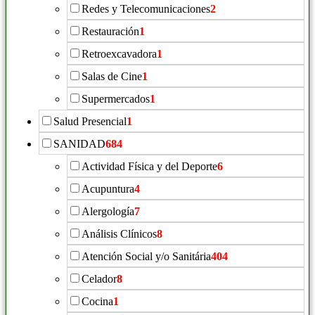
Redes y Telecomunicaciones
2
Restauración
1
Retroexcavadora
1
Salas de Cine
1
Supermercados
1
Salud Presencial
1
SANIDAD
684
Actividad Física y del Deporte
6
Acupuntura
4
Alergología
7
Análisis Clínicos
8
Atención Social y/o Sanitária
404
Celador
8
Cocina
1