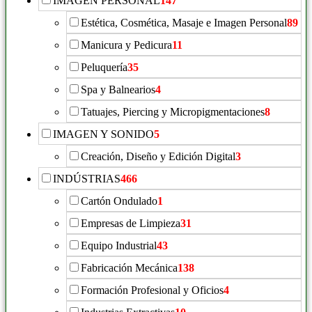
IMAGEN PERSONAL
147
Estética, Cosmética, Masaje e Imagen Personal
89
Manicura y Pedicura
11
Peluquería
35
Spa y Balnearios
4
Tatuajes, Piercing y Micropigmentaciones
8
IMAGEN Y SONIDO
5
Creación, Diseño y Edición Digital
3
INDÚSTRIAS
466
Cartón Ondulado
1
Empresas de Limpieza
31
Equipo Industrial
43
Fabricación Mecánica
138
Formación Profesional y Oficios
4