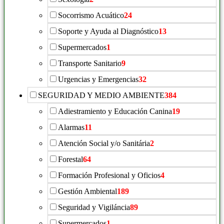
Socorrismo Acuático
24
Soporte y Ayuda al Diagnóstico
13
Supermercados
1
Transporte Sanitario
9
Urgencias y Emergencias
32
SEGURIDAD Y MEDIO AMBIENTE
384
Adiestramiento y Educación Canina
19
Alarmas
11
Atención Social y/o Sanitária
2
Forestal
64
Formación Profesional y Oficios
4
Gestión Ambiental
189
Seguridad y Vigiláncia
89
Supermercados
1