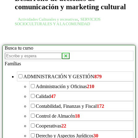
comunicación y marketing cultural
Actividades Culturales y recreativas
,
SERVICIOS
SOCIOCULTURALES Y A LA COMUNIDAD
Busca tu curso
Famílias
ADMINISTRACIÓN Y GESTIÓN
879
Administración y Oficinas
210
Calidad
47
Contabilidad, Finanzas y Fiscal
172
Control de Almacén
18
Cooperativas
22
Derecho y Aspectos Jurídicos
30