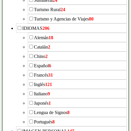
Sumillería
24
Turismo Rural
24
Turismo y Agencias de Viajes
80
IDIOMAS
206
Alemán
18
Catalán
2
Chino
2
Español
6
Francés
31
Inglés
121
Italiano
9
Japonés
1
Lengua de Signos
8
Portugués
8