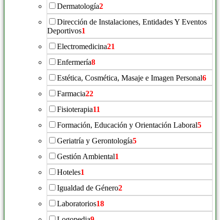
Dermatología
2
Dirección de Instalaciones, Entidades Y Eventos
Deportivos
1
Electromedicina
21
Enfermería
8
Estética, Cosmética, Masaje e Imagen Personal
6
Farmacia
22
Fisioterapia
11
Formación, Educación y Orientación Laboral
5
Geriatría y Gerontología
5
Gestión Ambiental
1
Hoteles
1
Igualdad de Género
2
Laboratorios
18
Logopedia
9