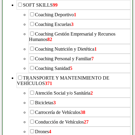
SOFT SKILLS
99
Coaching Deportivo
1
Coaching Escuelas
3
Coaching Gestión Empresarial y Recursos
Humanos
82
Coaching Nutrición y Dietética
1
Coaching Personal y Familiar
7
Coaching Sanidad
5
TRANSPORTE Y MANTENIMIENTO DE
VEHÍCULOS
371
Atención Social y/o Sanitária
2
Bicicletas
3
Carrocería de Vehículos
38
Conducción de Vehículos
27
Drones
4