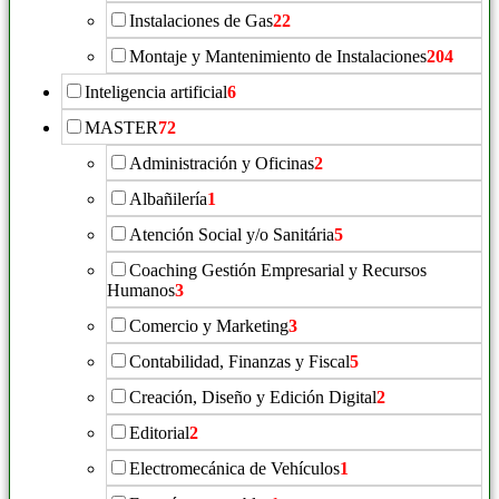
Instalaciones de Gas
22
Montaje y Mantenimiento de Instalaciones
204
Inteligencia artificial
6
MASTER
72
Administración y Oficinas
2
Albañilería
1
Atención Social y/o Sanitária
5
Coaching Gestión Empresarial y Recursos
Humanos
3
Comercio y Marketing
3
Contabilidad, Finanzas y Fiscal
5
Creación, Diseño y Edición Digital
2
Editorial
2
Electromecánica de Vehículos
1