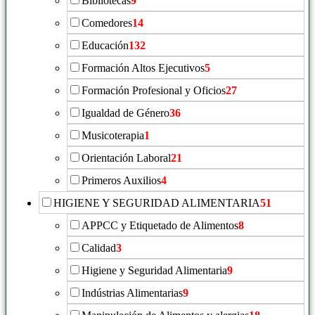
Bibliotecas
9
Comedores
14
Educación
132
Formación Altos Ejecutivos
5
Formación Profesional y Oficios
27
Igualdad de Género
36
Musicoterapia
1
Orientación Laboral
21
Primeros Auxilios
4
HIGIENE Y SEGURIDAD ALIMENTARIA
51
APPCC y Etiquetado de Alimentos
8
Calidad
3
Higiene y Seguridad Alimentaria
9
Indústrias Alimentarias
9