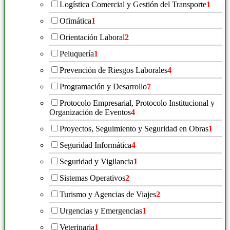
Logística Comercial y Gestión del Transporte
1
Ofimática
1
Orientación Laboral
2
Peluquería
1
Prevención de Riesgos Laborales
4
Programación y Desarrollo
7
Protocolo Empresarial, Protocolo Institucional y
Organización de Eventos
4
Proyectos, Seguimiento y Seguridad en Obras
1
Seguridad Informática
4
Seguridad y Vigilancia
1
Sistemas Operativos
2
Turismo y Agencias de Viajes
2
Urgencias y Emergencias
1
Veterinaria
1