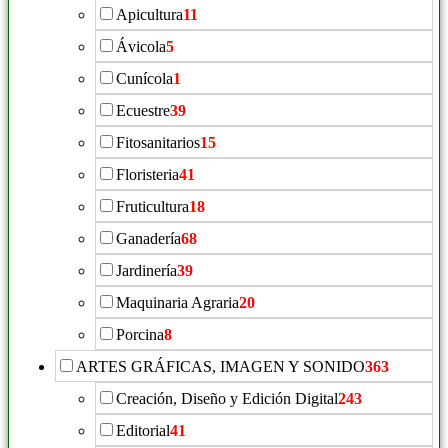
Apicultura
11
Ávicola
5
Cunícola
1
Ecuestre
39
Fitosanitarios
15
Floristeria
41
Fruticultura
18
Ganadería
68
Jardinería
39
Maquinaria Agraria
20
Porcina
8
ARTES GRÁFICAS, IMAGEN Y SONIDO
363
Creación, Diseño y Edición Digital
243
Editorial
41