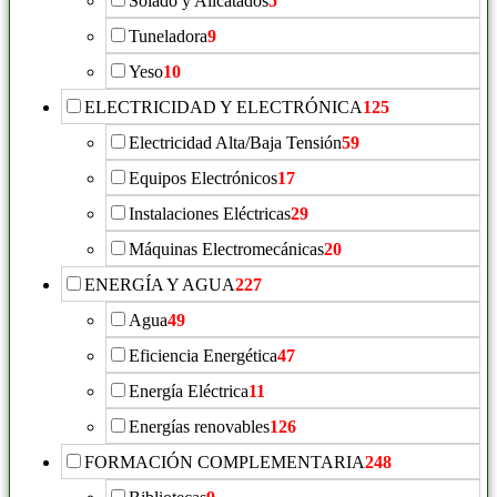
Solado y Alicatados
5
Tuneladora
9
Yeso
10
ELECTRICIDAD Y ELECTRÓNICA
125
Electricidad Alta/Baja Tensión
59
Equipos Electrónicos
17
Instalaciones Eléctricas
29
Máquinas Electromecánicas
20
ENERGÍA Y AGUA
227
Agua
49
Eficiencia Energética
47
Energía Eléctrica
11
Energías renovables
126
FORMACIÓN COMPLEMENTARIA
248