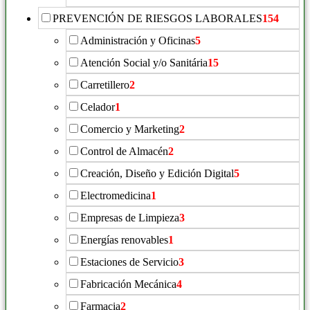
PREVENCIÓN DE RIESGOS LABORALES
154
Administración y Oficinas
5
Atención Social y/o Sanitária
15
Carretillero
2
Celador
1
Comercio y Marketing
2
Control de Almacén
2
Creación, Diseño y Edición Digital
5
Electromedicina
1
Empresas de Limpieza
3
Energías renovables
1
Estaciones de Servicio
3
Fabricación Mecánica
4
Farmacia
2