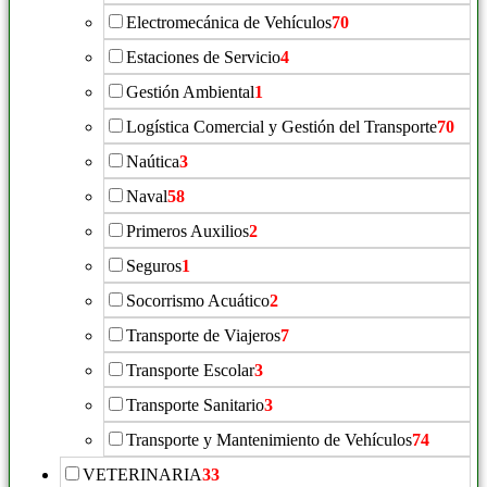
Electromecánica de Vehículos
70
Estaciones de Servicio
4
Gestión Ambiental
1
Logística Comercial y Gestión del Transporte
70
Naútica
3
Naval
58
Primeros Auxilios
2
Seguros
1
Socorrismo Acuático
2
Transporte de Viajeros
7
Transporte Escolar
3
Transporte Sanitario
3
Transporte y Mantenimiento de Vehículos
74
VETERINARIA
33