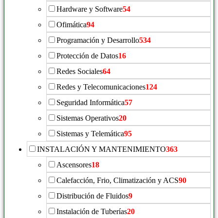
Hardware y Software
54
Ofimática
94
Programación y Desarrollo
534
Protección de Datos
16
Redes Sociales
64
Redes y Telecomunicaciones
124
Seguridad Informática
57
Sistemas Operativos
20
Sistemas y Telemática
95
INSTALACIÓN Y MANTENIMIENTO
363
Ascensores
18
Calefacción, Frio, Climatización y ACS
90
Distribución de Fluidos
9
Instalación de Tuberías
20