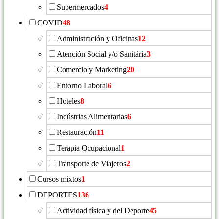
Supermercados
4
COVID
48
Administración y Oficinas
12
Atención Social y/o Sanitária
3
Comercio y Marketing
20
Entorno Laboral
6
Hoteles
8
Indústrias Alimentarias
6
Restauración
11
Terapia Ocupacional
1
Transporte de Viajeros
2
Cursos mixtos
1
DEPORTES
136
Actividad física y del Deporte
45