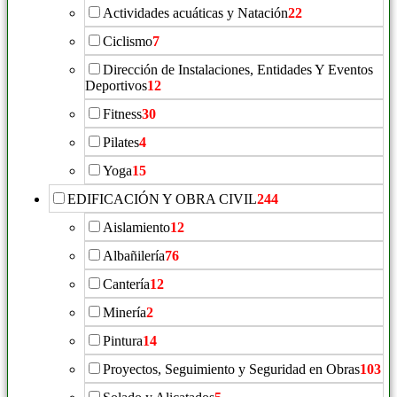
Actividades acuáticas y Natación
22
Ciclismo
7
Dirección de Instalaciones, Entidades Y Eventos
Deportivos
12
Fitness
30
Pilates
4
Yoga
15
EDIFICACIÓN Y OBRA CIVIL
244
Aislamiento
12
Albañilería
76
Cantería
12
Minería
2
Pintura
14
Proyectos, Seguimiento y Seguridad en Obras
103