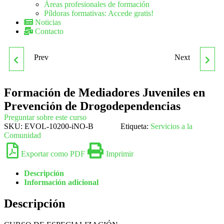
Áreas profesionales de formación
Píldoras formativas: Accede gratis!
Noticias
Contacto
Prev
Next
FMEM0109 GESTIÓN DE
HOTA0108
LA PRODUCCIÓN EN
OPERACIONES BÁSICAS
Formación de Mediadores Juveniles en
Prevención de Drogodependencias
FABRICACIÓN
DE PISOS DE
Preguntar sobre este curso
SKU:
EVOL-10200-iNO-B
Etiqueta:
Servicios a la
MECÁNICA
ALOJAMIENTOS
Comunidad
Exportar como PDF
Imprimir
Descripción
Información adicional
Descripción