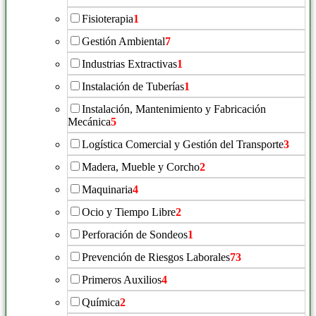
Fisioterapia
1
Gestión Ambiental
7
Industrias Extractivas
1
Instalación de Tuberías
1
Instalación, Mantenimiento y Fabricación
Mecánica
5
Logística Comercial y Gestión del Transporte
3
Madera, Mueble y Corcho
2
Maquinaria
4
Ocio y Tiempo Libre
2
Perforación de Sondeos
1
Prevención de Riesgos Laborales
73
Primeros Auxilios
4
Química
2