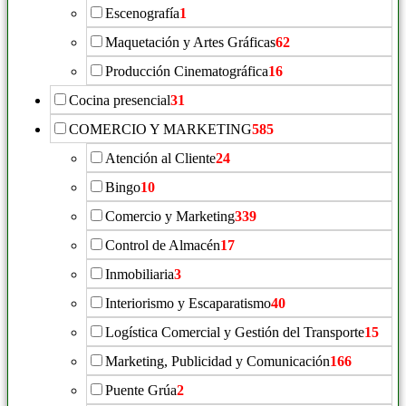
Escenografía
1
Maquetación y Artes Gráficas
62
Producción Cinematográfica
16
Cocina presencial
31
COMERCIO Y MARKETING
585
Atención al Cliente
24
Bingo
10
Comercio y Marketing
339
Control de Almacén
17
Inmobiliaria
3
Interiorismo y Escaparatismo
40
Logística Comercial y Gestión del Transporte
15
Marketing, Publicidad y Comunicación
166
Puente Grúa
2