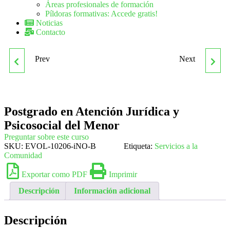
Áreas profesionales de formación
Píldoras formativas: Accede gratis!
Noticias
Contacto
Prev
Next
POSTGRADO EN
POSTGRADO EN
ATENCIÓN JURÍDICA Y
DIRECCIÓN DE
Postgrado en Atención Jurídica y
PSICOSOCIAL DEL
ENTIDADES DEPORTIVAS
Psicosocial del Menor
MENOR
Preguntar sobre este curso
SKU:
EVOL-10206-iNO-B
Etiqueta:
Servicios a la
Comunidad
Exportar como PDF
Imprimir
Descripción
Información adicional
Descripción