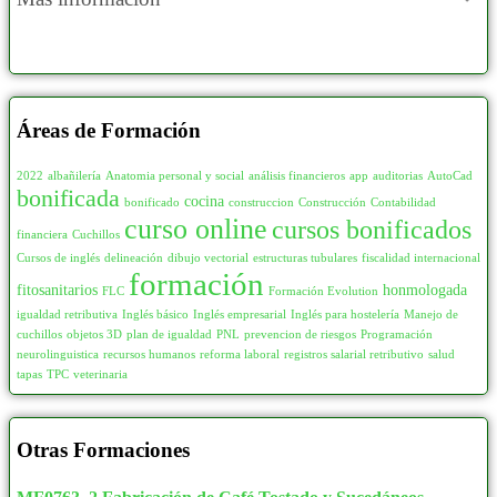
Áreas de Formación
2022
albañilería
Anatomia personal y social
análisis financieros
app
auditorias
AutoCad
bonificada
cocina
bonificado
construccion
Construcción
Contabilidad
curso online
cursos bonificados
financiera
Cuchillos
Cursos de inglés
delineación
dibujo vectorial
estructuras tubulares
fiscalidad internacional
formación
fitosanitarios
honmologada
FLC
Formación Evolution
igualdad retributiva
Inglés básico
Inglés empresarial
Inglés para hostelería
Manejo de
cuchillos
objetos 3D
plan de igualdad
PNL
prevencion de riesgos
Programación
neurolinguistica
recursos humanos
reforma laboral
registros salarial retributivo
salud
tapas
TPC
veterinaria
Otras Formaciones