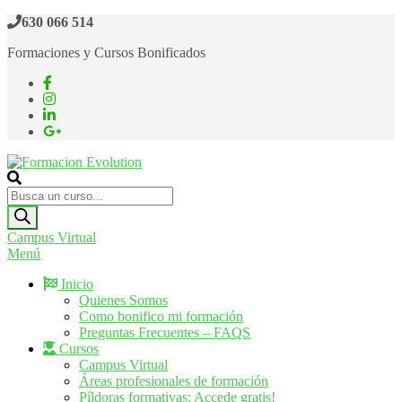
Saltar
630 066 514
al
Formaciones y Cursos Bonificados
contenido
Formacion Evolution
Cursos de formación continua
Búsqueda
de
productos
Campus Virtual
Menú
Inicio
Quienes Somos
Como bonifico mi formación
Preguntas Frecuentes – FAQS
Cursos
Campus Virtual
Áreas profesionales de formación
Píldoras formativas: Accede gratis!