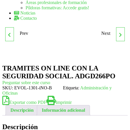
Áreas profesionales de formación
Píldoras formativas: Accede gratis!
Noticias
Contacto
Prev
Next
NEGOCIACION CON
ADGD383PO REGISTRO
PROVEEDORES.
DE LA PROPIEDAD II
ADGD186PO
TRAMITES ON LINE CON LA
SEGURIDAD SOCIAL. ADGD266PO
Preguntar sobre este curso
SKU:
EVOL-1301-iNO-B
Etiqueta:
Administración y
Oficinas
Exportar como PDF
Imprimir
Descripción
Información adicional
Descripción