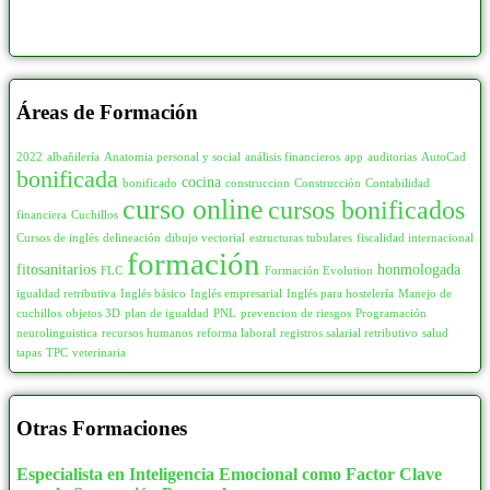
Áreas de Formación
2022
albañilería
Anatomia personal y social
análisis financieros
app
auditorias
AutoCad
bonificada
cocina
bonificado
construccion
Construcción
Contabilidad
curso online
cursos bonificados
financiera
Cuchillos
Cursos de inglés
delineación
dibujo vectorial
estructuras tubulares
fiscalidad internacional
formación
fitosanitarios
honmologada
FLC
Formación Evolution
igualdad retributiva
Inglés básico
Inglés empresarial
Inglés para hostelería
Manejo de
cuchillos
objetos 3D
plan de igualdad
PNL
prevencion de riesgos
Programación
neurolinguistica
recursos humanos
reforma laboral
registros salarial retributivo
salud
tapas
TPC
veterinaria
Otras Formaciones
Especialista en Inteligencia Emocional como Factor Clave