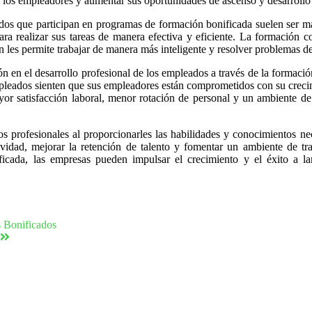
a los empleadores y aumentar sus oportunidades de ascenso y desarrollo 
os que participan en programas de formación bonificada suelen ser más
ara realizar sus tareas de manera efectiva y eficiente. La formación 
n les permite trabajar de manera más inteligente y resolver problemas d
ón en el desarrollo profesional de los empleados a través de la formació
pleados sienten que sus empleadores están comprometidos con su crecim
r satisfacción laboral, menor rotación de personal y un ambiente de
os profesionales al proporcionarles las habilidades y conocimientos nec
idad, mejorar la retención de talento y fomentar un ambiente de traba
icada, las empresas pueden impulsar el crecimiento y el éxito a la
s Bonificados