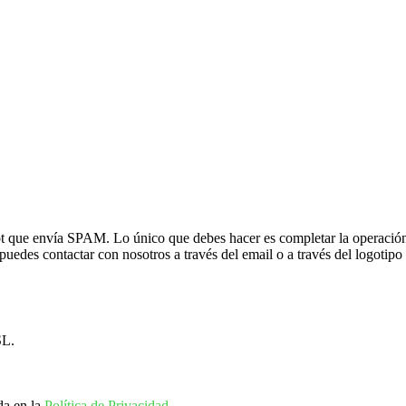
t que envía SPAM. Lo único que debes hacer es completar la operación 
uedes contactar con nosotros a través del email o a través del logotipo
L.
da en la
Política de Privacidad
.