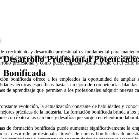
4
de crecimiento y desarrollo profesional es fundamental para mantene
Desarrollo Profesional Potenciado
iar el desarrollo profesional tanto a nivel individual como organizac
arrollo profesional y cómo puede impactar positivamente en el éxito d
Bonificada
ción bonificada ofrece a los empleados la oportunidad de ampliar 
ilidades técnicas específicas hasta la mejora de competencias blandas
es de aprendizaje que permiten a los profesionales adquirir nuevas c
onstante evolución, la actualización constante de habilidades y conoci
mejores prácticas de la industria. La formación bonificada brinda a los
rse con éxito a los cambios y desafíos que surgen en el entorno laboral
mas de formación bonificada puede aumentar significativamente la empl
 en su desarrollo profesional a través de cursos bonificados demue