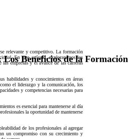
rse relevante y competitivo. La formación
: Los Beneficios de la Formación
ional. En este artículo, exploraremos los
e las empresas y el avance de las carreras
sus habilidades y conocimientos en áreas
 como el liderazgo y la comunicación, los
apacidades y competencias necesarias para
mientos es esencial para mantenerse al día
 profesionales la oportunidad de mantenerse
.
eabilidad de los profesionales al agregar
stran un compromiso con su crecimiento y