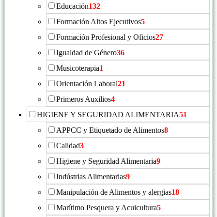
Educación
132
Formación Altos Ejecutivos
5
Formación Profesional y Oficios
27
Igualdad de Género
36
Musicoterapia
1
Orientación Laboral
21
Primeros Auxilios
4
HIGIENE Y SEGURIDAD ALIMENTARIA
51
APPCC y Etiquetado de Alimentos
8
Calidad
3
Higiene y Seguridad Alimentaria
9
Indústrias Alimentarias
9
Manipulación de Alimentos y alergias
18
Marítimo Pesquera y Acuicultura
5