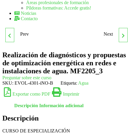
Áreas profesionales de formación
Píldoras formativas: Accede gratis!
Noticias
Contacto
Prev
Next
MF2172_3 INGLÉS
MF2207_3
PROFESIONAL PARA
ORGANIZACIÓN Y
Realización de diagnósticos y propuestas
de optimización energética en redes e
EMERGENCIAS
SUPERVISIÓN DEL
instalaciones de agua. MF2205_3
Preguntar sobre este curso
MONTAJE Y
SKU:
EVOL-4301-iNO-B
Etiqueta:
Agua
MANTENIMIENTO DE
Exportar como PDF
Imprimir
Descripción
Información adicional
INSTALACIONES DE
Descripción
AGUA A PEQUEÑA
CURSO DE ESPECIALIZACIÓN