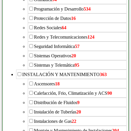
Programación y Desarrollo
534
Protección de Datos
16
Redes Sociales
64
Redes y Telecomunicaciones
124
Seguridad Informática
57
Sistemas Operativos
20
Sistemas y Telemática
95
INSTALACIÓN Y MANTENIMIENTO
363
Ascensores
18
Calefacción, Frio, Climatización y ACS
90
Distribución de Fluidos
9
Instalación de Tuberías
20
Instalaciones de Gas
22
Montaje y Mantenimiento de Instalaciones
204