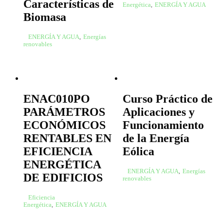
Características de
Energética
,
ENERGÍA Y AGUA
Biomasa
ENERGÍA Y AGUA
,
Energías
renovables
ENAC010PO
Curso Práctico de
PARÁMETROS
Aplicaciones y
ECONÓMICOS
Funcionamiento
RENTABLES EN
de la Energía
EFICIENCIA
Eólica
ENERGÉTICA
ENERGÍA Y AGUA
,
Energías
DE EDIFICIOS
renovables
Eficiencia
Energética
,
ENERGÍA Y AGUA