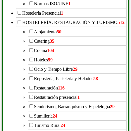
Normas ISO/UNE
1
Hostelería Presencial
1
HOSTELERÍA, RESTAURACIÓN Y TURISMO
512
Alojamiento
50
Catering
35
Cocina
104
Hoteles
59
Ocio y Tiempo Libre
29
Repostería, Pastelería y Helados
58
Restauración
116
Restauración presencial
1
Senderismo, Barranquismo y Espelelogía
29
Sumillería
24
Turismo Rural
24