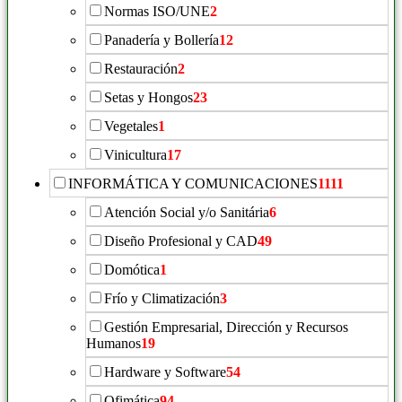
Normas ISO/UNE
2
Panadería y Bollería
12
Restauración
2
Setas y Hongos
23
Vegetales
1
Vinicultura
17
INFORMÁTICA Y COMUNICACIONES
1111
Atención Social y/o Sanitária
6
Diseño Profesional y CAD
49
Domótica
1
Frío y Climatización
3
Gestión Empresarial, Dirección y Recursos
Humanos
19
Hardware y Software
54
Ofimática
94