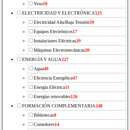
Yeso
10
ELECTRICIDAD Y ELECTRÓNICA
125
Electricidad Alta/Baja Tensión
59
Equipos Electrónicos
17
Instalaciones Eléctricas
29
Máquinas Electromecánicas
20
ENERGÍA Y AGUA
227
Agua
49
Eficiencia Energética
47
Energía Eléctrica
11
Energías renovables
126
FORMACIÓN COMPLEMENTARIA
248
Bibliotecas
9
Comedores
14