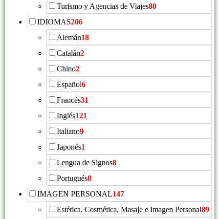
Turismo y Agencias de Viajes
80
IDIOMAS
206
Alemán
18
Catalán
2
Chino
2
Español
6
Francés
31
Inglés
121
Italiano
9
Japonés
1
Lengua de Signos
8
Portugués
8
IMAGEN PERSONAL
147
Estética, Cosmética, Masaje e Imagen Personal
89