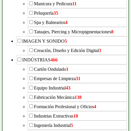
Manicura y Pedicura
11
Peluquería
35
Spa y Balnearios
4
Tatuajes, Piercing y Micropigmentaciones
8
IMAGEN Y SONIDO
5
Creación, Diseño y Edición Digital
3
INDÚSTRIAS
466
Cartón Ondulado
1
Empresas de Limpieza
31
Equipo Industrial
43
Fabricación Mecánica
138
Formación Profesional y Oficios
4
Industrias Extractivas
10
Ingeniería Industrial
5