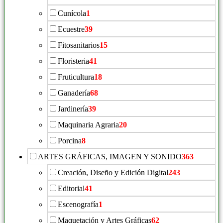
Cunícola
1
Ecuestre
39
Fitosanitarios
15
Floristeria
41
Fruticultura
18
Ganadería
68
Jardinería
39
Maquinaria Agraria
20
Porcina
8
ARTES GRÁFICAS, IMAGEN Y SONIDO
363
Creación, Diseño y Edición Digital
243
Editorial
41
Escenografía
1
Maquetación y Artes Gráficas
62