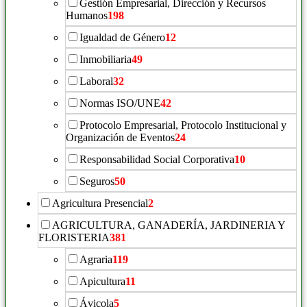
Gestión Empresarial, Dirección y Recursos
Humanos
198
Igualdad de Género
12
Inmobiliaria
49
Laboral
32
Normas ISO/UNE
42
Protocolo Empresarial, Protocolo Institucional y
Organización de Eventos
24
Responsabilidad Social Corporativa
10
Seguros
50
Agricultura Presencial
2
AGRICULTURA, GANADERÍA, JARDINERIA Y
FLORISTERIA
381
Agraria
119
Apicultura
11
Ávicola
5