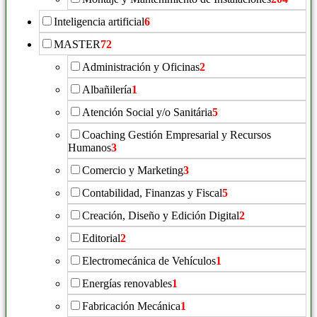
Inteligencia artificial
6
MASTER
72
Administración y Oficinas
2
Albañilería
1
Atención Social y/o Sanitária
5
Coaching Gestión Empresarial y Recursos
Humanos
3
Comercio y Marketing
3
Contabilidad, Finanzas y Fiscal
5
Creación, Diseño y Edición Digital
2
Editorial
2
Electromecánica de Vehículos
1
Energías renovables
1
Fabricación Mecánica
1