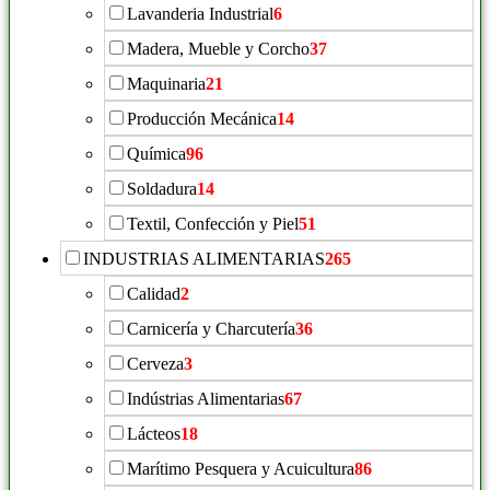
Lavanderia Industrial
6
Madera, Mueble y Corcho
37
Maquinaria
21
Producción Mecánica
14
Química
96
Soldadura
14
Textil, Confección y Piel
51
INDUSTRIAS ALIMENTARIAS
265
Calidad
2
Carnicería y Charcutería
36
Cerveza
3
Indústrias Alimentarias
67
Lácteos
18
Marítimo Pesquera y Acuicultura
86