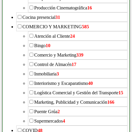
Producción Cinematográfica
16
Cocina presencial
31
COMERCIO Y MARKETING
585
Atención al Cliente
24
Bingo
10
Comercio y Marketing
339
Control de Almacén
17
Inmobiliaria
3
Interiorismo y Escaparatismo
40
Logística Comercial y Gestión del Transporte
15
Marketing, Publicidad y Comunicación
166
Puente Grúa
2
Supermercados
4
COVID
48