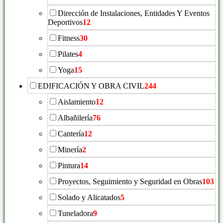
Dirección de Instalaciones, Entidades Y Eventos
Deportivos
12
Fitness
30
Pilates
4
Yoga
15
EDIFICACIÓN Y OBRA CIVIL
244
Aislamiento
12
Albañilería
76
Cantería
12
Minería
2
Pintura
14
Proyectos, Seguimiento y Seguridad en Obras
103
Solado y Alicatados
5
Tuneladora
9