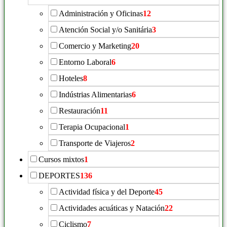
Administración y Oficinas
12
Atención Social y/o Sanitária
3
Comercio y Marketing
20
Entorno Laboral
6
Hoteles
8
Indústrias Alimentarias
6
Restauración
11
Terapia Ocupacional
1
Transporte de Viajeros
2
Cursos mixtos
1
DEPORTES
136
Actividad física y del Deporte
45
Actividades acuáticas y Natación
22
Ciclismo
7