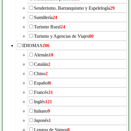
Senderismo, Barranquismo y Espelelogía
29
Sumillería
24
Turismo Rural
24
Turismo y Agencias de Viajes
80
IDIOMAS
206
Alemán
18
Catalán
2
Chino
2
Español
6
Francés
31
Inglés
121
Italiano
9
Japonés
1
Lengua de Signos
8