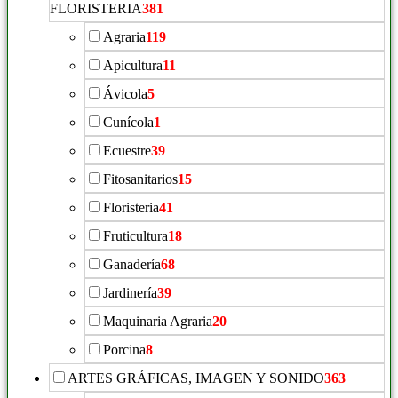
FLORISTERIA
381
Agraria
119
Apicultura
11
Ávicola
5
Cunícola
1
Ecuestre
39
Fitosanitarios
15
Floristeria
41
Fruticultura
18
Ganadería
68
Jardinería
39
Maquinaria Agraria
20
Porcina
8
ARTES GRÁFICAS, IMAGEN Y SONIDO
363