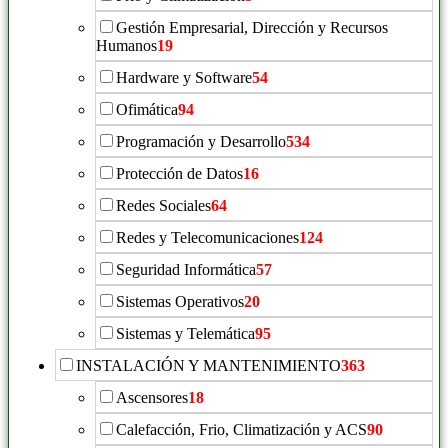
Gestión Empresarial, Dirección y Recursos
Humanos
19
Hardware y Software
54
Ofimática
94
Programación y Desarrollo
534
Protección de Datos
16
Redes Sociales
64
Redes y Telecomunicaciones
124
Seguridad Informática
57
Sistemas Operativos
20
Sistemas y Telemática
95
INSTALACIÓN Y MANTENIMIENTO
363
Ascensores
18
Calefacción, Frio, Climatización y ACS
90