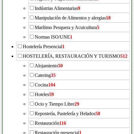
Indústrias Alimentarias
9
Manipulación de Alimentos y alergias
18
Marítimo Pesquera y Acuicultura
5
Normas ISO/UNE
1
Hostelería Presencial
1
HOSTELERÍA, RESTAURACIÓN Y TURISMO
512
Alojamiento
50
Catering
35
Cocina
104
Hoteles
59
Ocio y Tiempo Libre
29
Repostería, Pastelería y Helados
58
Restauración
116
Restauración presencial
1