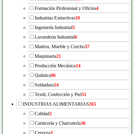
Formación Profesional y Oficios
4
Industrias Extractivas
10
Ingeniería Industrial
5
Lavanderia Industrial
6
Madera, Mueble y Corcho
37
Maquinaria
21
Producción Mecánica
14
Química
96
Soldadura
14
Textil, Confección y Piel
51
INDUSTRIAS ALIMENTARIAS
265
Calidad
2
Carnicería y Charcutería
36
Cerveza
3