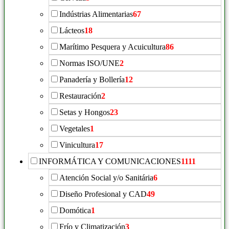
Indústrias Alimentarias
67
Lácteos
18
Marítimo Pesquera y Acuicultura
86
Normas ISO/UNE
2
Panadería y Bollería
12
Restauración
2
Setas y Hongos
23
Vegetales
1
Vinicultura
17
INFORMÁTICA Y COMUNICACIONES
1111
Atención Social y/o Sanitária
6
Diseño Profesional y CAD
49
Domótica
1
Frío y Climatización
3