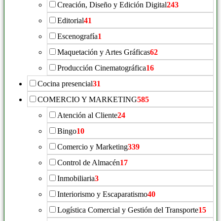
Creación, Diseño y Edición Digital
243
Editorial
41
Escenografía
1
Maquetación y Artes Gráficas
62
Producción Cinematográfica
16
Cocina presencial
31
COMERCIO Y MARKETING
585
Atención al Cliente
24
Bingo
10
Comercio y Marketing
339
Control de Almacén
17
Inmobiliaria
3
Interiorismo y Escaparatismo
40
Logística Comercial y Gestión del Transporte
15