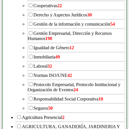
Cooperativas
22
Derecho y Aspectos Jurídicos
30
Gestión de la información y comunicación
54
Gestión Empresarial, Dirección y Recursos
Humanos
198
Igualdad de Género
12
Inmobiliaria
49
Laboral
32
Normas ISO/UNE
42
Protocolo Empresarial, Protocolo Institucional y
Organización de Eventos
24
Responsabilidad Social Corporativa
10
Seguros
50
Agricultura Presencial
2
AGRICULTURA, GANADERÍA, JARDINERIA Y