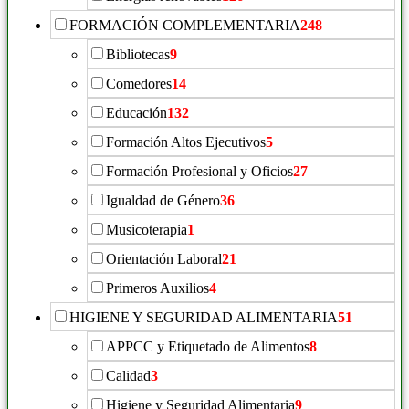
FORMACIÓN COMPLEMENTARIA
248
Bibliotecas
9
Comedores
14
Educación
132
Formación Altos Ejecutivos
5
Formación Profesional y Oficios
27
Igualdad de Género
36
Musicoterapia
1
Orientación Laboral
21
Primeros Auxilios
4
HIGIENE Y SEGURIDAD ALIMENTARIA
51
APPCC y Etiquetado de Alimentos
8
Calidad
3
Higiene y Seguridad Alimentaria
9