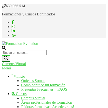
Saltar
630 066 514
al
Formaciones y Cursos Bonificados
contenido
Formacion Evolution
Cursos de formación continua
Búsqueda
de
productos
Campus Virtual
Menú
Inicio
Quienes Somos
Como bonifico mi formación
Preguntas Frecuentes – FAQS
Cursos
Campus Virtual
Áreas profesionales de formación
Píldoras formativas: Accede gratis!