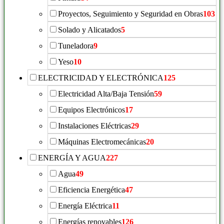
Proyectos, Seguimiento y Seguridad en Obras
103
Solado y Alicatados
5
Tuneladora
9
Yeso
10
ELECTRICIDAD Y ELECTRÓNICA
125
Electricidad Alta/Baja Tensión
59
Equipos Electrónicos
17
Instalaciones Eléctricas
29
Máquinas Electromecánicas
20
ENERGÍA Y AGUA
227
Agua
49
Eficiencia Energética
47
Energía Eléctrica
11
Energías renovables
126