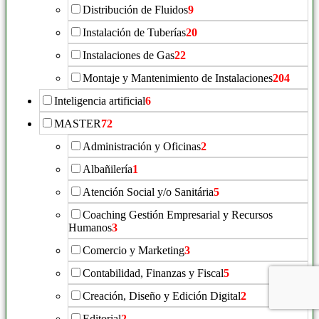
Distribución de Fluidos
9
Instalación de Tuberías
20
Instalaciones de Gas
22
Montaje y Mantenimiento de Instalaciones
204
Inteligencia artificial
6
MASTER
72
Administración y Oficinas
2
Albañilería
1
Atención Social y/o Sanitária
5
Coaching Gestión Empresarial y Recursos
Humanos
3
Comercio y Marketing
3
Contabilidad, Finanzas y Fiscal
5
Creación, Diseño y Edición Digital
2
Editorial
2