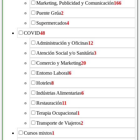
Marketing, Publicidad y Comunicación
166
Puente Grúa
2
Supermercados
4
COVID
48
Administración y Oficinas
12
Atención Social y/o Sanitária
3
Comercio y Marketing
20
Entorno Laboral
6
Hoteles
8
Indústrias Alimentarias
6
Restauración
11
Terapia Ocupacional
1
Transporte de Viajeros
2
Cursos mixtos
1