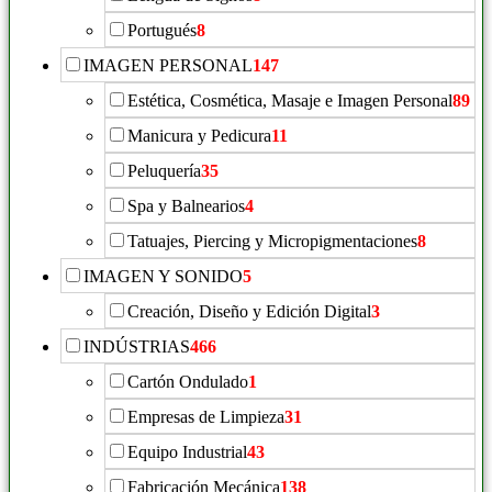
Portugués
8
IMAGEN PERSONAL
147
Estética, Cosmética, Masaje e Imagen Personal
89
Manicura y Pedicura
11
Peluquería
35
Spa y Balnearios
4
Tatuajes, Piercing y Micropigmentaciones
8
IMAGEN Y SONIDO
5
Creación, Diseño y Edición Digital
3
INDÚSTRIAS
466
Cartón Ondulado
1
Empresas de Limpieza
31
Equipo Industrial
43
Fabricación Mecánica
138