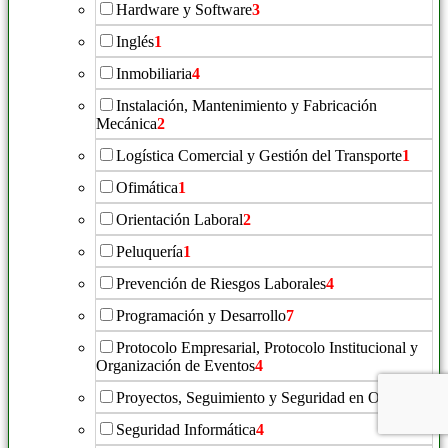
Hardware y Software
3
Inglés
1
Inmobiliaria
4
Instalación, Mantenimiento y Fabricación
Mecánica
2
Logística Comercial y Gestión del Transporte
1
Ofimática
1
Orientación Laboral
2
Peluquería
1
Prevención de Riesgos Laborales
4
Programación y Desarrollo
7
Protocolo Empresarial, Protocolo Institucional y
Organización de Eventos
4
Proyectos, Seguimiento y Seguridad en Obras
1
Seguridad Informática
4