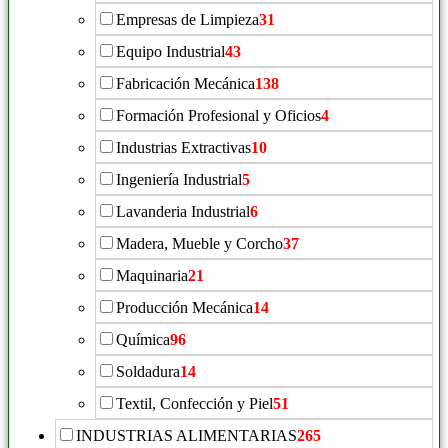
Empresas de Limpieza
31
Equipo Industrial
43
Fabricación Mecánica
138
Formación Profesional y Oficios
4
Industrias Extractivas
10
Ingeniería Industrial
5
Lavanderia Industrial
6
Madera, Mueble y Corcho
37
Maquinaria
21
Producción Mecánica
14
Química
96
Soldadura
14
Textil, Confección y Piel
51
INDUSTRIAS ALIMENTARIAS
265