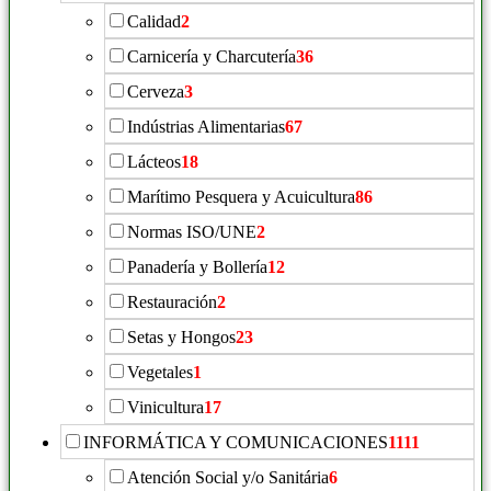
Calidad
2
Carnicería y Charcutería
36
Cerveza
3
Indústrias Alimentarias
67
Lácteos
18
Marítimo Pesquera y Acuicultura
86
Normas ISO/UNE
2
Panadería y Bollería
12
Restauración
2
Setas y Hongos
23
Vegetales
1
Vinicultura
17
INFORMÁTICA Y COMUNICACIONES
1111
Atención Social y/o Sanitária
6