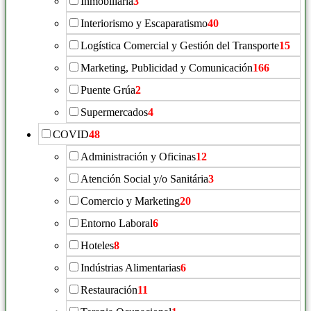
Inmobiliaria
3
Interiorismo y Escaparatismo
40
Logística Comercial y Gestión del Transporte
15
Marketing, Publicidad y Comunicación
166
Puente Grúa
2
Supermercados
4
COVID
48
Administración y Oficinas
12
Atención Social y/o Sanitária
3
Comercio y Marketing
20
Entorno Laboral
6
Hoteles
8
Indústrias Alimentarias
6
Restauración
11