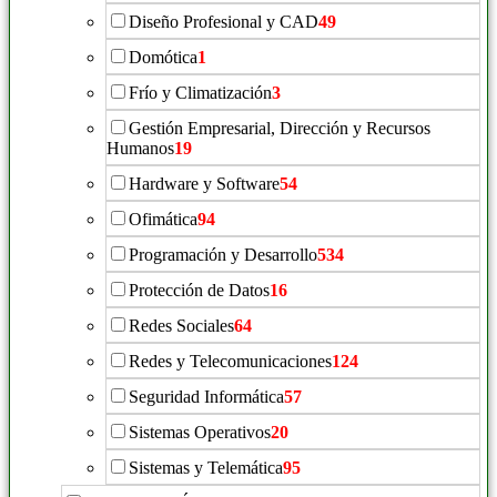
Diseño Profesional y CAD
49
Domótica
1
Frío y Climatización
3
Gestión Empresarial, Dirección y Recursos
Humanos
19
Hardware y Software
54
Ofimática
94
Programación y Desarrollo
534
Protección de Datos
16
Redes Sociales
64
Redes y Telecomunicaciones
124
Seguridad Informática
57
Sistemas Operativos
20
Sistemas y Telemática
95