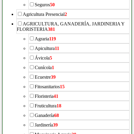
Seguros
50
Agricultura Presencial
2
AGRICULTURA, GANADERÍA, JARDINERIA Y
FLORISTERIA
381
Agraria
119
Apicultura
11
Ávicola
5
Cunícola
1
Ecuestre
39
Fitosanitarios
15
Floristeria
41
Fruticultura
18
Ganadería
68
Jardinería
39