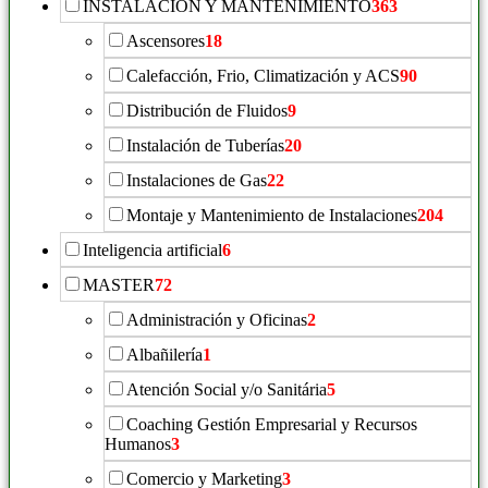
INSTALACIÓN Y MANTENIMIENTO
363
Ascensores
18
Calefacción, Frio, Climatización y ACS
90
Distribución de Fluidos
9
Instalación de Tuberías
20
Instalaciones de Gas
22
Montaje y Mantenimiento de Instalaciones
204
Inteligencia artificial
6
MASTER
72
Administración y Oficinas
2
Albañilería
1
Atención Social y/o Sanitária
5
Coaching Gestión Empresarial y Recursos
Humanos
3
Comercio y Marketing
3