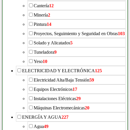
Cantería
12
Minería
2
Pintura
14
Proyectos, Seguimiento y Seguridad en Obras
103
Solado y Alicatados
5
Tuneladora
9
Yeso
10
ELECTRICIDAD Y ELECTRÓNICA
125
Electricidad Alta/Baja Tensión
59
Equipos Electrónicos
17
Instalaciones Eléctricas
29
Máquinas Electromecánicas
20
ENERGÍA Y AGUA
227
Agua
49