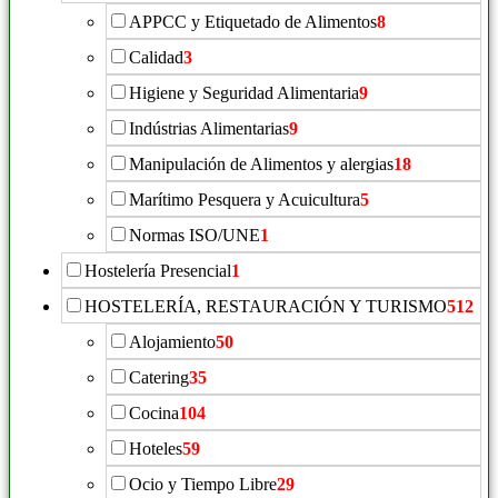
APPCC y Etiquetado de Alimentos
8
Calidad
3
Higiene y Seguridad Alimentaria
9
Indústrias Alimentarias
9
Manipulación de Alimentos y alergias
18
Marítimo Pesquera y Acuicultura
5
Normas ISO/UNE
1
Hostelería Presencial
1
HOSTELERÍA, RESTAURACIÓN Y TURISMO
512
Alojamiento
50
Catering
35
Cocina
104
Hoteles
59
Ocio y Tiempo Libre
29