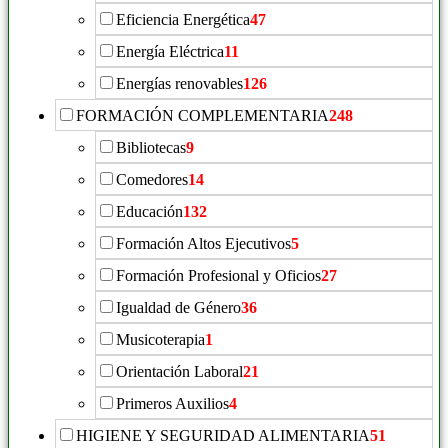
Eficiencia Energética
47
Energía Eléctrica
11
Energías renovables
126
FORMACIÓN COMPLEMENTARIA
248
Bibliotecas
9
Comedores
14
Educación
132
Formación Altos Ejecutivos
5
Formación Profesional y Oficios
27
Igualdad de Género
36
Musicoterapia
1
Orientación Laboral
21
Primeros Auxilios
4
HIGIENE Y SEGURIDAD ALIMENTARIA
51