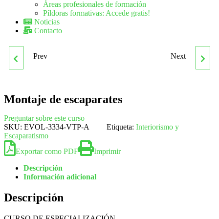
Áreas profesionales de formación
Píldoras formativas: Accede gratis!
Noticias
Contacto
Prev
Next
MODELOS DE DATOS Y
NÓMINAS, SEGURIDAD
VISIÓN CONCEPTUAL DE
SOCIAL Y
Montaje de escaparates
UNA BASE DE DATOS
CONTRATACIÓN EN
Preguntar sobre este curso
SKU:
EVOL-3334-VTP-A
Etiqueta:
Interiorismo y
INSTITUCIONES
Escaparatismo
Exportar como PDF
Imprimir
SANITARIAS
Descripción
Información adicional
Descripción
CURSO DE ESPECIALIZACIÓN