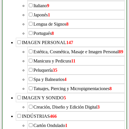
Italiano
9
Japonés
1
Lengua de Signos
8
Portugués
8
IMAGEN PERSONAL
147
Estética, Cosmética, Masaje e Imagen Personal
89
Manicura y Pedicura
11
Peluquería
35
Spa y Balnearios
4
Tatuajes, Piercing y Micropigmentaciones
8
IMAGEN Y SONIDO
5
Creación, Diseño y Edición Digital
3
INDÚSTRIAS
466
Cartón Ondulado
1