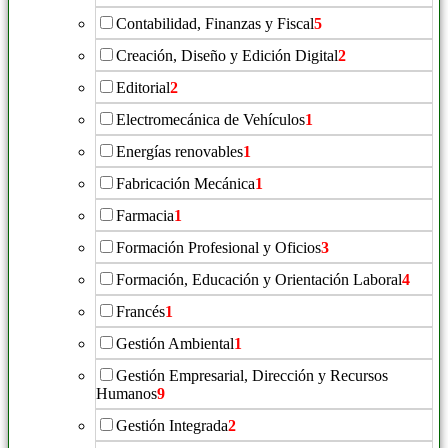
Contabilidad, Finanzas y Fiscal
5
Creación, Diseño y Edición Digital
2
Editorial
2
Electromecánica de Vehículos
1
Energías renovables
1
Fabricación Mecánica
1
Farmacia
1
Formación Profesional y Oficios
3
Formación, Educación y Orientación Laboral
4
Francés
1
Gestión Ambiental
1
Gestión Empresarial, Dirección y Recursos
Humanos
9
Gestión Integrada
2