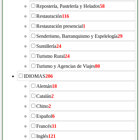
Repostería, Pastelería y Helados
58
Restauración
116
Restauración presencial
1
Senderismo, Barranquismo y Espelelogía
29
Sumillería
24
Turismo Rural
24
Turismo y Agencias de Viajes
80
IDIOMAS
206
Alemán
18
Catalán
2
Chino
2
Español
6
Francés
31
Inglés
121