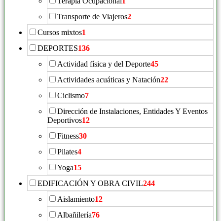
Terapia Ocupacional
1
Transporte de Viajeros
2
Cursos mixtos
1
DEPORTES
136
Actividad física y del Deporte
45
Actividades acuáticas y Natación
22
Ciclismo
7
Dirección de Instalaciones, Entidades Y Eventos
Deportivos
12
Fitness
30
Pilates
4
Yoga
15
EDIFICACIÓN Y OBRA CIVIL
244
Aislamiento
12
Albañilería
76