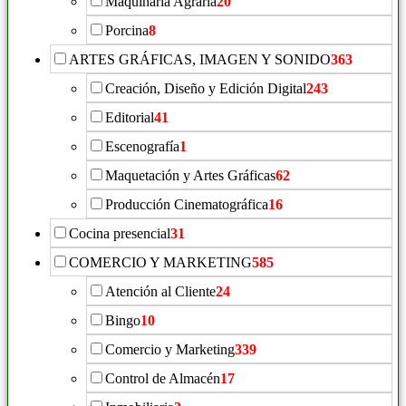
Maquinaria Agraria
20
Porcina
8
ARTES GRÁFICAS, IMAGEN Y SONIDO
363
Creación, Diseño y Edición Digital
243
Editorial
41
Escenografía
1
Maquetación y Artes Gráficas
62
Producción Cinematográfica
16
Cocina presencial
31
COMERCIO Y MARKETING
585
Atención al Cliente
24
Bingo
10
Comercio y Marketing
339
Control de Almacén
17