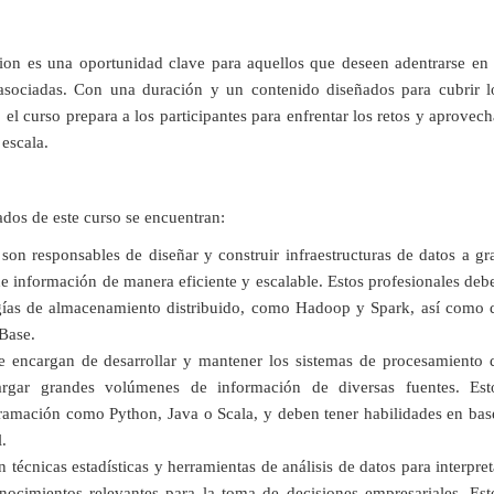
ion es una oportunidad clave para aquellos que deseen adentrarse en 
asociadas. Con una duración y un contenido diseñados para cubrir l
el curso prepara a los participantes para enfrentar los retos y aprovech
 escala.
ados de este curso se encuentran:
 son responsables de diseñar y construir infraestructuras de datos a gr
 información de manera eficiente y escalable. Estos profesionales deb
gías de almacenamiento distribuido, como Hadoop y Spark, así como 
Base.
se encargan de desarrollar y mantener los sistemas de procesamiento 
argar grandes volúmenes de información de diversas fuentes. Est
gramación como Python, Java o Scala, y deben tener habilidades en bas
.
an técnicas estadísticas y herramientas de análisis de datos para interpret
nocimientos relevantes para la toma de decisiones empresariales. Est