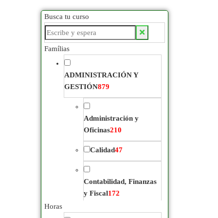
Busca tu curso
Buscar
productos:
Famílias
ADMINISTRACIÓN Y
GESTIÓN
879
Administración y
Oficinas
210
Calidad
47
Contabilidad, Finanzas
y Fiscal
172
Horas