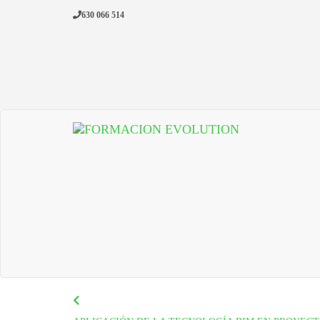
Saltar
630 066 514
al
contenido
Formacion Evolution
Cursos de formación continua