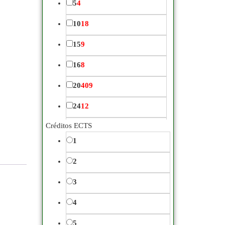
5
4
Control de Almacén
18
10
18
Cooperativas
22
15
9
Derecho y Aspectos
16
8
Jurídicos
30
20
409
Gestión de la
24
12
información y
Créditos ECTS
25
309
comunicación
54
1
28
1
2
Gestión Empresarial,
30
692
Dirección y Recursos
3
Humanos
198
34
1
4
Igualdad de Género
12
35
95
5