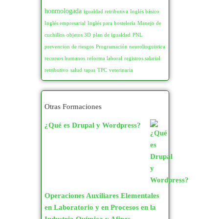
140
48
Jardinería
39
honmologada
igualdad retributiva
Inglés básico
Inglés empresarial
Inglés para hostelería
Manejo de
150
185
cuchillos
objetos 3D
plan de igualdad
PNL
Maquinaria Agraria
20
155
2
prevencion de riesgos
Programación neurolinguistica
recursos humanos
reforma laboral
registros salarial
Porcina
8
160
46
retributivo
salud
tapas
TPC
veterinaria
165
5
ARTES GRÁFICAS,
IMAGEN Y SONIDO
363
Otras Formaciones
170
22
¿Qué es Drupal y Wordpress?
175
3
Creación, Diseño y
180
393
Edición Digital
243
185
0
Editorial
41
190
25
Escenografía
1
Operaciones Auxiliares Elementales
en Laboratorio y en Procesos en la
200
680