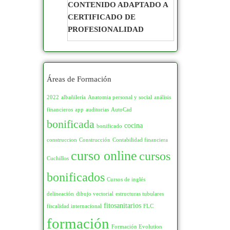
CONTENIDO ADAPTADO A
AGRICULTURA,
90
546
CERTIFICADO DE
GANADERÍA, JARDINERIA
95
7
PROFESIONALIDAD
Y FLORISTERIA
381
100
369
Agraria
119
105
9
Apicultura
11
Áreas de Formación
110
58
Ávicola
5
2022
albañilería
Anatomia personal y social
análisis
financieros
app
auditorias
AutoCad
115
4
Cunícola
1
bonificada
cocina
bonificado
120
234
Ecuestre
39
construccion
Construcción
Contabilidad financiera
curso online
cursos
125
10
Fitosanitarios
15
Cuchillos
bonificados
126
1
Floristeria
41
Cursos de inglés
delineación
dibujo vectorial
estructuras tubulares
130
47
Fruticultura
18
fitosanitarios
fiscalidad internacional
FLC
135
1
formación
Ganadería
68
Formación Evolution