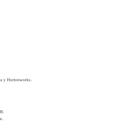
era y Hortonworks.
DB.
e.