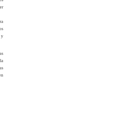
720
5
er
Control de Almacén
17
ra
Inmobiliaria
3
os
 y
Interiorismo y
Escaparatismo
40
as
la
as
Logística Comercial y
en
Gestión del
Transporte
15
Marketing, Publicidad y
Comunicación
166
Puente Grúa
2