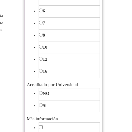
Inmobiliaria
49
40
488
6
Laboral
32
45
40
ia
az
7
Normas ISO/UNE
42
48
1
as
8
50
829
Protocolo Empresarial,
10
55
20
Protocolo Institucional
y Organización de
12
60
688
Eventos
24
16
65
19
Acreditado por Universidad
Responsabilidad Social
70
293
Corporativa
10
NO
75
252
Seguros
50
SI
80
394
Agricultura Presencial
2
Más información
85
28