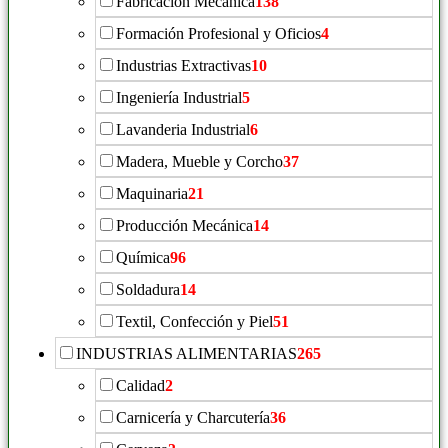
Fabricación Mecánica
138
Formación Profesional y Oficios
4
Industrias Extractivas
10
Ingeniería Industrial
5
Lavanderia Industrial
6
Madera, Mueble y Corcho
37
Maquinaria
21
Producción Mecánica
14
Química
96
Soldadura
14
Textil, Confección y Piel
51
INDUSTRIAS ALIMENTARIAS
265
Calidad
2
Carnicería y Charcutería
36