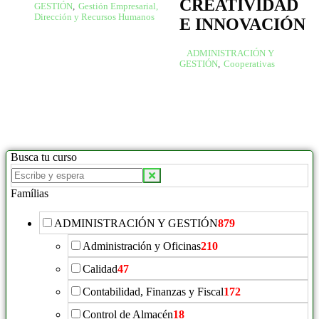
CREATIVIDAD
GESTIÓN
,
Gestión Empresarial,
Dirección y Recursos Humanos
E INNOVACIÓN
ADMINISTRACIÓN Y
GESTIÓN
,
Cooperativas
Busca tu curso
Buscar
productos:
Famílias
ADMINISTRACIÓN Y GESTIÓN
879
Administración y Oficinas
210
Calidad
47
Contabilidad, Finanzas y Fiscal
172
Control de Almacén
18