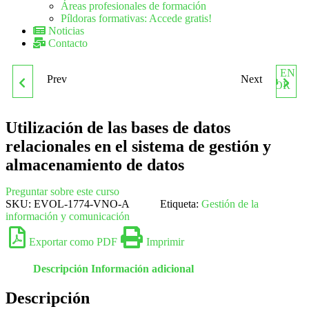
Áreas profesionales de formación
Píldoras formativas: Accede gratis!
Noticias
Contacto
Prev
Next
UF1758 GESTIÓN
POSICIONAMIENTO WEB
ADUANERA DEL
EN BUSCADORES EN EL
Utilización de las bases de datos
relacionales en el sistema de gestión y
COMERCIO
SECTOR DE
almacenamiento de datos
INTERNACIONAL
PUBLICIDAD.
Preguntar sobre este curso
SKU:
EVOL-1774-VNO-A
Etiqueta:
Gestión de la
ADGD212PO
información y comunicación
Exportar como PDF
Imprimir
Descripción
Información adicional
Descripción