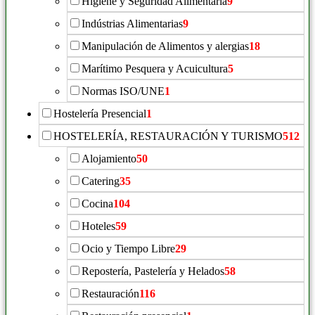
Higiene y Seguridad Alimentaria
9
Indústrias Alimentarias
9
Manipulación de Alimentos y alergias
18
Marítimo Pesquera y Acuicultura
5
Normas ISO/UNE
1
Hostelería Presencial
1
HOSTELERÍA, RESTAURACIÓN Y TURISMO
512
Alojamiento
50
Catering
35
Cocina
104
Hoteles
59
Ocio y Tiempo Libre
29
Repostería, Pastelería y Helados
58
Restauración
116