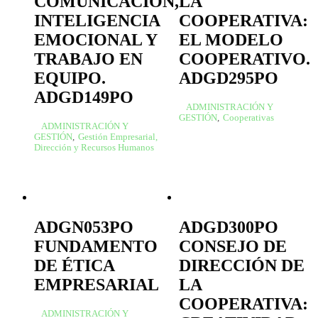
COMUNICACIÓN,
LA
INTELIGENCIA
COOPERATIVA:
EMOCIONAL Y
EL MODELO
TRABAJO EN
COOPERATIVO.
EQUIPO.
ADGD295PO
ADGD149PO
ADMINISTRACIÓN Y
GESTIÓN
,
Cooperativas
ADMINISTRACIÓN Y
GESTIÓN
,
Gestión Empresarial,
Dirección y Recursos Humanos
ADGN053PO
ADGD300PO
FUNDAMENTO
CONSEJO DE
DE ÉTICA
DIRECCIÓN DE
EMPRESARIAL
LA
COOPERATIVA:
ADMINISTRACIÓN Y