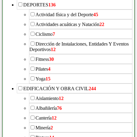
DEPORTES
136
Actividad física y del Deporte
45
Actividades acuáticas y Natación
22
Ciclismo
7
Dirección de Instalaciones, Entidades Y Eventos
Deportivos
12
Fitness
30
Pilates
4
Yoga
15
EDIFICACIÓN Y OBRA CIVIL
244
Aislamiento
12
Albañilería
76
Cantería
12
Minería
2