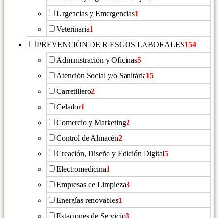
Urgencias y Emergencias
1
Veterinaria
1
PREVENCIÓN DE RIESGOS LABORALES
154
Administración y Oficinas
5
Atención Social y/o Sanitária
15
Carretillero
2
Celador
1
Comercio y Marketing
2
Control de Almacén
2
Creación, Diseño y Edición Digital
5
Electromedicina
1
Empresas de Limpieza
3
Energías renovables
1
Estaciones de Servicio
3