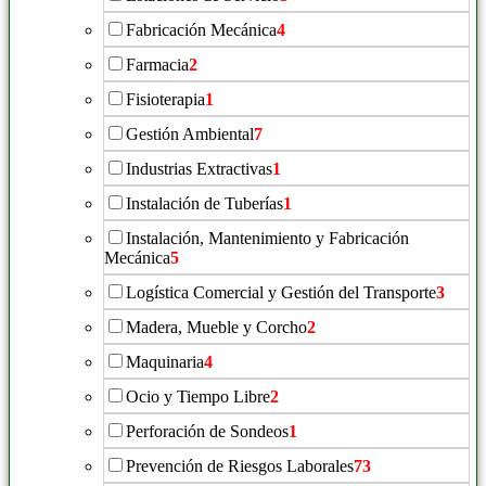
Fabricación Mecánica
4
Farmacia
2
Fisioterapia
1
Gestión Ambiental
7
Industrias Extractivas
1
Instalación de Tuberías
1
Instalación, Mantenimiento y Fabricación
Mecánica
5
Logística Comercial y Gestión del Transporte
3
Madera, Mueble y Corcho
2
Maquinaria
4
Ocio y Tiempo Libre
2
Perforación de Sondeos
1
Prevención de Riesgos Laborales
73