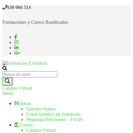
Saltar
630 066 514
al
contenido
Formaciones y Cursos Bonificados
Formacion Evolution
Cursos de formación continua
Búsqueda
de
productos
Campus Virtual
Menú
Inicio
Quienes Somos
Como bonifico mi formación
Preguntas Frecuentes – FAQS
Cursos
Campus Virtual