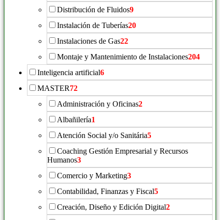
Distribución de Fluidos
9
Instalación de Tuberías
20
Instalaciones de Gas
22
Montaje y Mantenimiento de Instalaciones
204
Inteligencia artificial
6
MASTER
72
Administración y Oficinas
2
Albañilería
1
Atención Social y/o Sanitária
5
Coaching Gestión Empresarial y Recursos
Humanos
3
Comercio y Marketing
3
Contabilidad, Finanzas y Fiscal
5
Creación, Diseño y Edición Digital
2