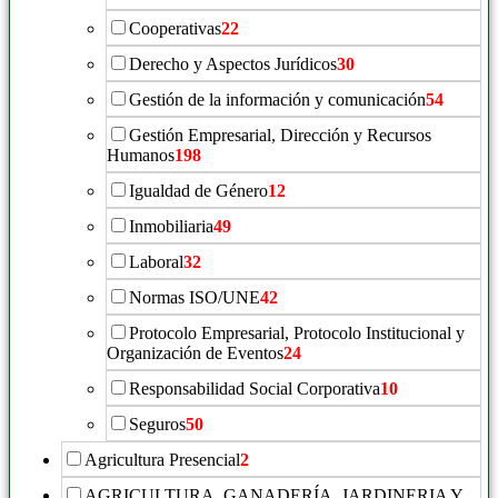
Cooperativas
22
Derecho y Aspectos Jurídicos
30
Gestión de la información y comunicación
54
Gestión Empresarial, Dirección y Recursos
Humanos
198
Igualdad de Género
12
Inmobiliaria
49
Laboral
32
Normas ISO/UNE
42
Protocolo Empresarial, Protocolo Institucional y
Organización de Eventos
24
Responsabilidad Social Corporativa
10
Seguros
50
Agricultura Presencial
2
AGRICULTURA, GANADERÍA, JARDINERIA Y