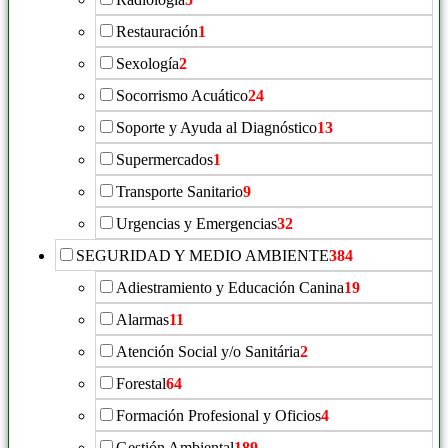
Restauración
1
Sexología
2
Socorrismo Acuático
24
Soporte y Ayuda al Diagnóstico
13
Supermercados
1
Transporte Sanitario
9
Urgencias y Emergencias
32
SEGURIDAD Y MEDIO AMBIENTE
384
Adiestramiento y Educación Canina
19
Alarmas
11
Atención Social y/o Sanitária
2
Forestal
64
Formación Profesional y Oficios
4
Gestión Ambiental
189