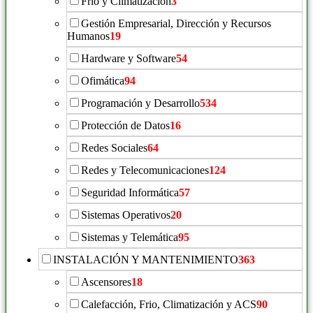
Frío y Climatización
3
Gestión Empresarial, Dirección y Recursos
Humanos
19
Hardware y Software
54
Ofimática
94
Programación y Desarrollo
534
Protección de Datos
16
Redes Sociales
64
Redes y Telecomunicaciones
124
Seguridad Informática
57
Sistemas Operativos
20
Sistemas y Telemática
95
INSTALACIÓN Y MANTENIMIENTO
363
Ascensores
18
Calefacción, Frio, Climatización y ACS
90