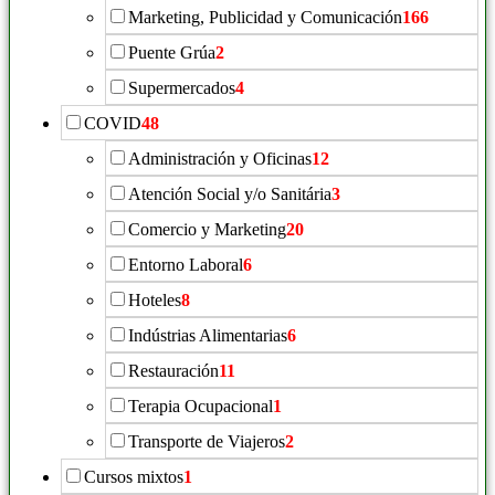
Marketing, Publicidad y Comunicación
166
Puente Grúa
2
Supermercados
4
COVID
48
Administración y Oficinas
12
Atención Social y/o Sanitária
3
Comercio y Marketing
20
Entorno Laboral
6
Hoteles
8
Indústrias Alimentarias
6
Restauración
11
Terapia Ocupacional
1
Transporte de Viajeros
2
Cursos mixtos
1