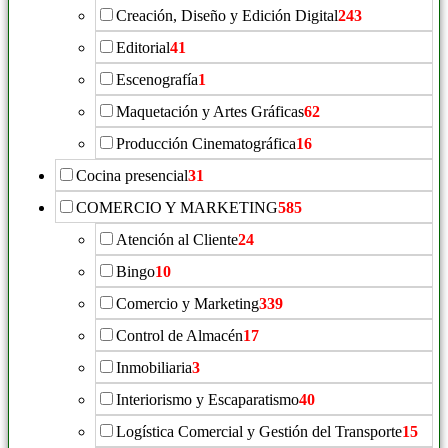
Creación, Diseño y Edición Digital
243
Editorial
41
Escenografía
1
Maquetación y Artes Gráficas
62
Producción Cinematográfica
16
Cocina presencial
31
COMERCIO Y MARKETING
585
Atención al Cliente
24
Bingo
10
Comercio y Marketing
339
Control de Almacén
17
Inmobiliaria
3
Interiorismo y Escaparatismo
40
Logística Comercial y Gestión del Transporte
15