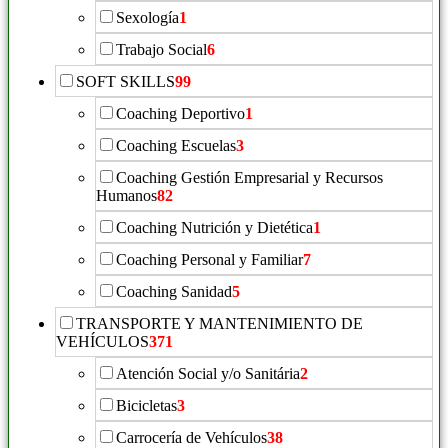
Sexología
1
Trabajo Social
6
SOFT SKILLS
99
Coaching Deportivo
1
Coaching Escuelas
3
Coaching Gestión Empresarial y Recursos
Humanos
82
Coaching Nutrición y Dietética
1
Coaching Personal y Familiar
7
Coaching Sanidad
5
TRANSPORTE Y MANTENIMIENTO DE
VEHÍCULOS
371
Atención Social y/o Sanitária
2
Bicicletas
3
Carrocería de Vehículos
38