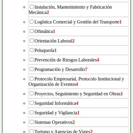
Instalación, Mantenimiento y Fabricación
Mecánica
2
Logística Comercial y Gestión del Transporte
1
Ofimática
1
Orientación Laboral
2
Peluquería
1
Prevención de Riesgos Laborales
4
Programación y Desarrollo
7
Protocolo Empresarial, Protocolo Institucional y
Organización de Eventos
4
Proyectos, Seguimiento y Seguridad en Obras
1
Seguridad Informática
4
Seguridad y Vigilancia
1
Sistemas Operativos
2
Turismo y Agencias de Viajes
2