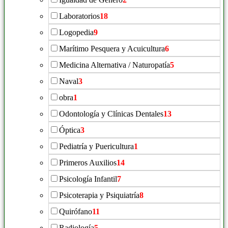
Laboratorios
18
Logopedia
9
Marítimo Pesquera y Acuicultura
6
Medicina Alternativa / Naturopatía
5
Naval
3
obra
1
Odontología y Clínicas Dentales
13
Óptica
3
Pediatría y Puericultura
1
Primeros Auxilios
14
Psicología Infantil
7
Psicoterapia y Psiquiatría
8
Quirófano
11
Radiología
5