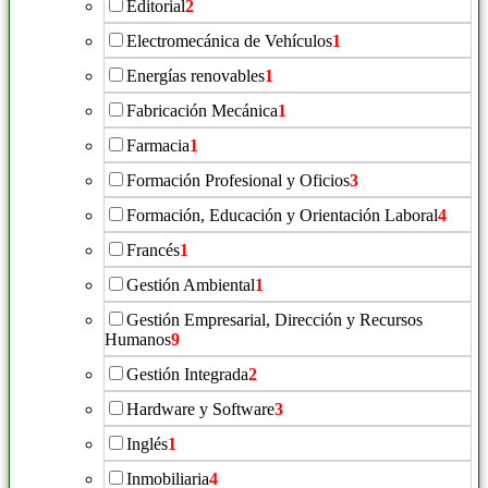
Editorial
2
Electromecánica de Vehículos
1
Energías renovables
1
Fabricación Mecánica
1
Farmacia
1
Formación Profesional y Oficios
3
Formación, Educación y Orientación Laboral
4
Francés
1
Gestión Ambiental
1
Gestión Empresarial, Dirección y Recursos
Humanos
9
Gestión Integrada
2
Hardware y Software
3
Inglés
1
Inmobiliaria
4