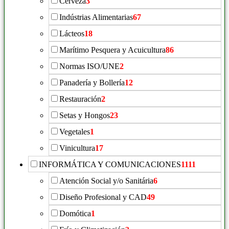
Cerveza
3
Indústrias Alimentarias
67
Lácteos
18
Marítimo Pesquera y Acuicultura
86
Normas ISO/UNE
2
Panadería y Bollería
12
Restauración
2
Setas y Hongos
23
Vegetales
1
Vinicultura
17
INFORMÁTICA Y COMUNICACIONES
1111
Atención Social y/o Sanitária
6
Diseño Profesional y CAD
49
Domótica
1