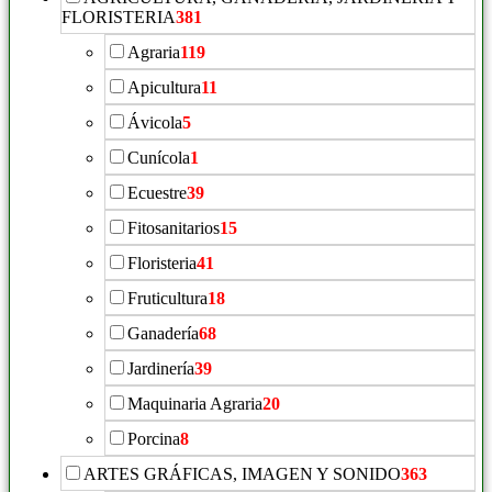
FLORISTERIA
381
Agraria
119
Apicultura
11
Ávicola
5
Cunícola
1
Ecuestre
39
Fitosanitarios
15
Floristeria
41
Fruticultura
18
Ganadería
68
Jardinería
39
Maquinaria Agraria
20
Porcina
8
ARTES GRÁFICAS, IMAGEN Y SONIDO
363