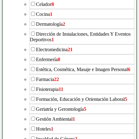
Celador
8
Cocina
1
Dermatología
2
Dirección de Instalaciones, Entidades Y Eventos
Deportivos
1
Electromedicina
21
Enfermería
8
Estética, Cosmética, Masaje e Imagen Personal
6
Farmacia
22
Fisioterapia
11
Formación, Educación y Orientación Laboral
5
Geriatría y Gerontología
5
Gestión Ambiental
1
Hoteles
1
Igualdad de Género
2