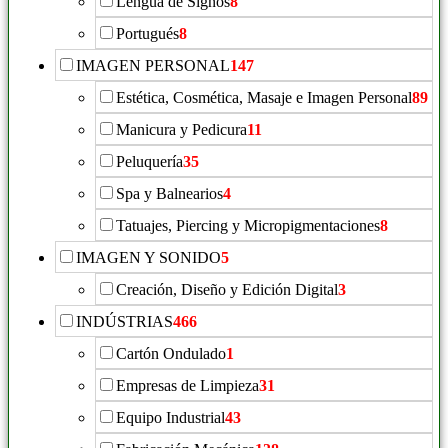
Lengua de Signos
8
Portugués
8
IMAGEN PERSONAL
147
Estética, Cosmética, Masaje e Imagen Personal
89
Manicura y Pedicura
11
Peluquería
35
Spa y Balnearios
4
Tatuajes, Piercing y Micropigmentaciones
8
IMAGEN Y SONIDO
5
Creación, Diseño y Edición Digital
3
INDÚSTRIAS
466
Cartón Ondulado
1
Empresas de Limpieza
31
Equipo Industrial
43