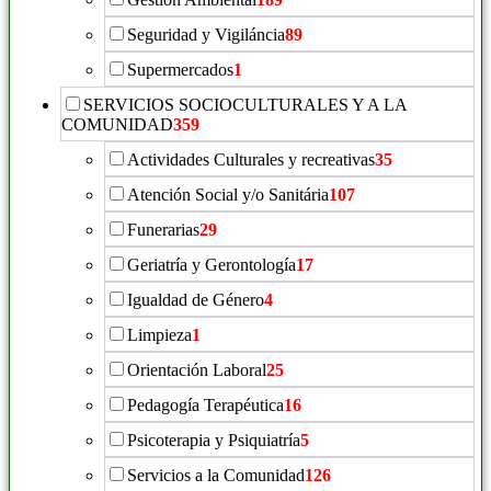
Seguridad y Vigiláncia
89
Supermercados
1
SERVICIOS SOCIOCULTURALES Y A LA
COMUNIDAD
359
Actividades Culturales y recreativas
35
Atención Social y/o Sanitária
107
Funerarias
29
Geriatría y Gerontología
17
Igualdad de Género
4
Limpieza
1
Orientación Laboral
25
Pedagogía Terapéutica
16
Psicoterapia y Psiquiatría
5
Servicios a la Comunidad
126