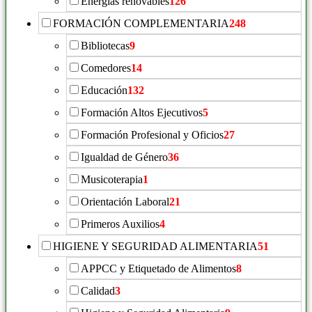
Energías renovables
126
FORMACIÓN COMPLEMENTARIA
248
Bibliotecas
9
Comedores
14
Educación
132
Formación Altos Ejecutivos
5
Formación Profesional y Oficios
27
Igualdad de Género
36
Musicoterapia
1
Orientación Laboral
21
Primeros Auxilios
4
HIGIENE Y SEGURIDAD ALIMENTARIA
51
APPCC y Etiquetado de Alimentos
8
Calidad
3