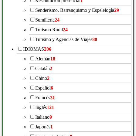
Restauración presencial
1
Senderismo, Barranquismo y Espelelogía
29
Sumillería
24
Turismo Rural
24
Turismo y Agencias de Viajes
80
IDIOMAS
206
Alemán
18
Catalán
2
Chino
2
Español
6
Francés
31
Inglés
121
Italiano
9
Japonés
1