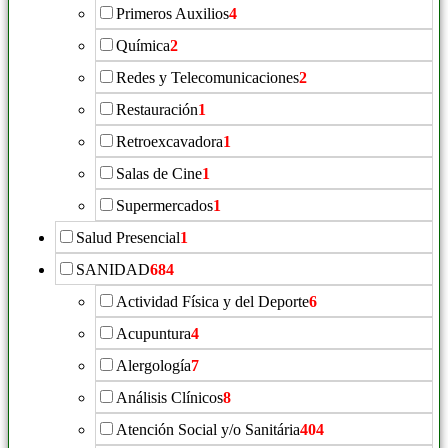
Primeros Auxilios
4
Química
2
Redes y Telecomunicaciones
2
Restauración
1
Retroexcavadora
1
Salas de Cine
1
Supermercados
1
Salud Presencial
1
SANIDAD
684
Actividad Física y del Deporte
6
Acupuntura
4
Alergología
7
Análisis Clínicos
8
Atención Social y/o Sanitária
404