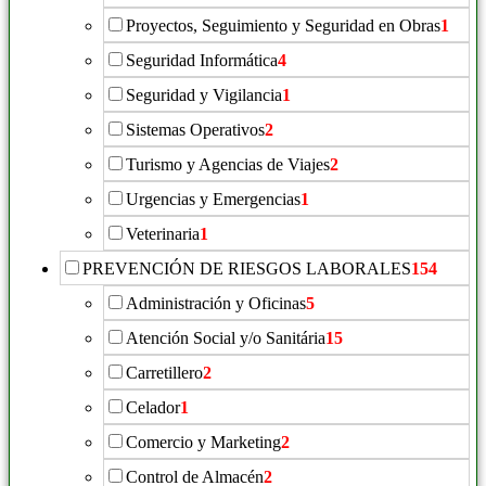
Proyectos, Seguimiento y Seguridad en Obras
1
Seguridad Informática
4
Seguridad y Vigilancia
1
Sistemas Operativos
2
Turismo y Agencias de Viajes
2
Urgencias y Emergencias
1
Veterinaria
1
PREVENCIÓN DE RIESGOS LABORALES
154
Administración y Oficinas
5
Atención Social y/o Sanitária
15
Carretillero
2
Celador
1
Comercio y Marketing
2
Control de Almacén
2