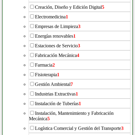
Creación, Diseño y Edición Digital
5
Electromedicina
1
Empresas de Limpieza
3
Energías renovables
1
Estaciones de Servicio
3
Fabricación Mecánica
4
Farmacia
2
Fisioterapia
1
Gestión Ambiental
7
Industrias Extractivas
1
Instalación de Tuberías
1
Instalación, Mantenimiento y Fabricación
Mecánica
5
Logística Comercial y Gestión del Transporte
3