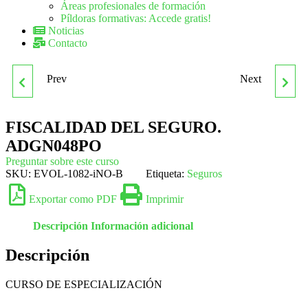
Áreas profesionales de formación
Píldoras formativas: Accede gratis!
Noticias
Contacto
Prev
Next
ADGN019PO BANCA
ADGN053PO
EMPRESAS. GESTIÓN
FUNDAMENTO DE ÉTICA
FISCALIDAD DEL SEGURO.
ADGN048PO
COMERCIAL
EMPRESARIAL
Preguntar sobre este curso
SKU:
EVOL-1082-iNO-B
Etiqueta:
Seguros
Exportar como PDF
Imprimir
Descripción
Información adicional
Descripción
CURSO DE ESPECIALIZACIÓN