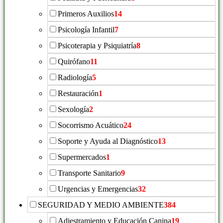
Primeros Auxilios
14
Psicología Infantil
7
Psicoterapia y Psiquiatría
8
Quirófano
11
Radiología
5
Restauración
1
Sexología
2
Socorrismo Acuático
24
Soporte y Ayuda al Diagnóstico
13
Supermercados
1
Transporte Sanitario
9
Urgencias y Emergencias
32
SEGURIDAD Y MEDIO AMBIENTE
384
Adiestramiento y Educación Canina
19