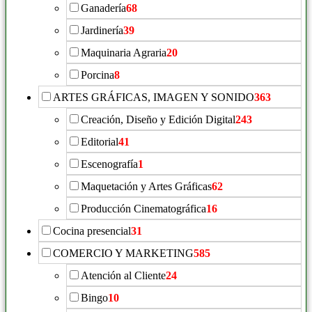
Ganadería
68
Jardinería
39
Maquinaria Agraria
20
Porcina
8
ARTES GRÁFICAS, IMAGEN Y SONIDO
363
Creación, Diseño y Edición Digital
243
Editorial
41
Escenografía
1
Maquetación y Artes Gráficas
62
Producción Cinematográfica
16
Cocina presencial
31
COMERCIO Y MARKETING
585
Atención al Cliente
24
Bingo
10