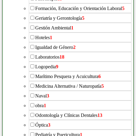
Formación, Educación y Orientación Laboral
5
Geriatría y Gerontología
5
Gestión Ambiental
1
Hoteles
1
Igualdad de Género
2
Laboratorios
18
Logopedia
9
Marítimo Pesquera y Acuicultura
6
Medicina Alternativa / Naturopatía
5
Naval
3
obra
1
Odontología y Clínicas Dentales
13
Óptica
3
Pediatría y Puericultura
1