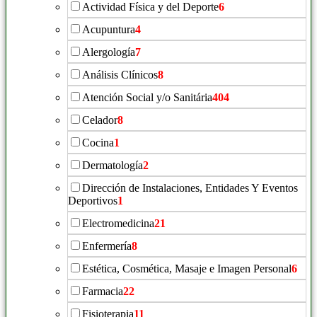
Actividad Física y del Deporte
6
Acupuntura
4
Alergología
7
Análisis Clínicos
8
Atención Social y/o Sanitária
404
Celador
8
Cocina
1
Dermatología
2
Dirección de Instalaciones, Entidades Y Eventos
Deportivos
1
Electromedicina
21
Enfermería
8
Estética, Cosmética, Masaje e Imagen Personal
6
Farmacia
22
Fisioterapia
11