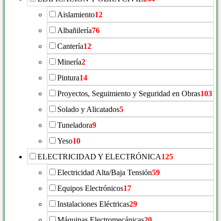
Aislamiento
12
Albañilería
76
Cantería
12
Minería
2
Pintura
14
Proyectos, Seguimiento y Seguridad en Obras
103
Solado y Alicatados
5
Tuneladora
9
Yeso
10
ELECTRICIDAD Y ELECTRÓNICA
125
Electricidad Alta/Baja Tensión
59
Equipos Electrónicos
17
Instalaciones Eléctricas
29
Máquinas Electromecánicas
20