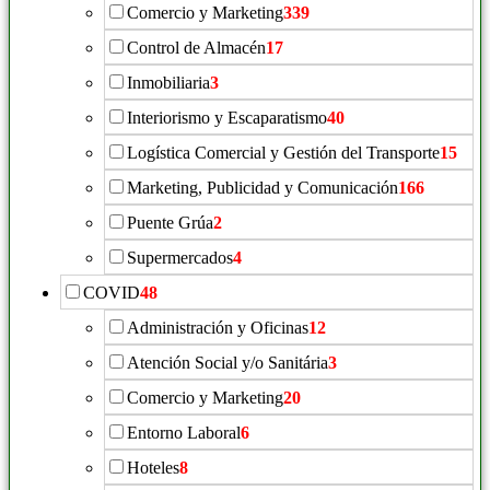
Comercio y Marketing
339
Control de Almacén
17
Inmobiliaria
3
Interiorismo y Escaparatismo
40
Logística Comercial y Gestión del Transporte
15
Marketing, Publicidad y Comunicación
166
Puente Grúa
2
Supermercados
4
COVID
48
Administración y Oficinas
12
Atención Social y/o Sanitária
3
Comercio y Marketing
20
Entorno Laboral
6
Hoteles
8