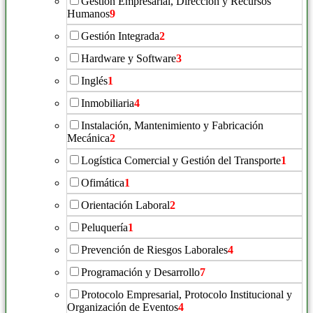
Gestión Empresarial, Dirección y Recursos
Humanos
9
Gestión Integrada
2
Hardware y Software
3
Inglés
1
Inmobiliaria
4
Instalación, Mantenimiento y Fabricación
Mecánica
2
Logística Comercial y Gestión del Transporte
1
Ofimática
1
Orientación Laboral
2
Peluquería
1
Prevención de Riesgos Laborales
4
Programación y Desarrollo
7
Protocolo Empresarial, Protocolo Institucional y
Organización de Eventos
4