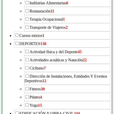
Indústrias Alimentarias
6
Restauración
11
Terapia Ocupacional
1
Transporte de Viajeros
2
Cursos mixtos
1
DEPORTES
136
Actividad física y del Deporte
45
Actividades acuáticas y Natación
22
Ciclismo
7
Dirección de Instalaciones, Entidades Y Eventos
Deportivos
12
Fitness
30
Pilates
4
Yoga
15
EDIFICACIÓN Y OBRA CIVIL
244