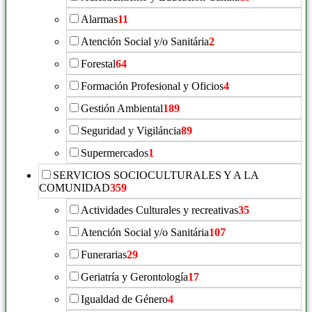
Alarmas
11
Atención Social y/o Sanitária
2
Forestal
64
Formación Profesional y Oficios
4
Gestión Ambiental
189
Seguridad y Vigiláncia
89
Supermercados
1
SERVICIOS SOCIOCULTURALES Y A LA
COMUNIDAD
359
Actividades Culturales y recreativas
35
Atención Social y/o Sanitária
107
Funerarias
29
Geriatría y Gerontología
17
Igualdad de Género
4