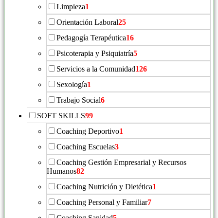
Limpieza
1
Orientación Laboral
25
Pedagogía Terapéutica
16
Psicoterapia y Psiquiatría
5
Servicios a la Comunidad
126
Sexología
1
Trabajo Social
6
SOFT SKILLS
99
Coaching Deportivo
1
Coaching Escuelas
3
Coaching Gestión Empresarial y Recursos
Humanos
82
Coaching Nutrición y Dietética
1
Coaching Personal y Familiar
7
Coaching Sanidad
5