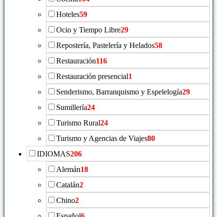
Hoteles
59
Ocio y Tiempo Libre
29
Repostería, Pastelería y Helados
58
Restauración
116
Restauración presencial
1
Senderismo, Barranquismo y Espelelogía
29
Sumillería
24
Turismo Rural
24
Turismo y Agencias de Viajes
80
IDIOMAS
206
Alemán
18
Catalán
2
Chino
2
Español
6