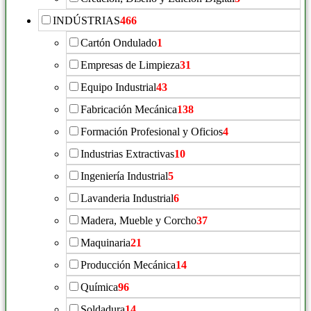
INDÚSTRIAS
466
Cartón Ondulado
1
Empresas de Limpieza
31
Equipo Industrial
43
Fabricación Mecánica
138
Formación Profesional y Oficios
4
Industrias Extractivas
10
Ingeniería Industrial
5
Lavanderia Industrial
6
Madera, Mueble y Corcho
37
Maquinaria
21
Producción Mecánica
14
Química
96
Soldadura
14