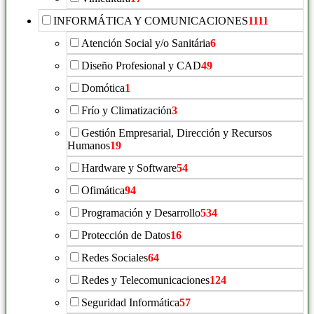
INFORMÁTICA Y COMUNICACIONES
1111
Atención Social y/o Sanitária
6
Diseño Profesional y CAD
49
Domótica
1
Frío y Climatización
3
Gestión Empresarial, Dirección y Recursos
Humanos
19
Hardware y Software
54
Ofimática
94
Programación y Desarrollo
534
Protección de Datos
16
Redes Sociales
64
Redes y Telecomunicaciones
124
Seguridad Informática
57