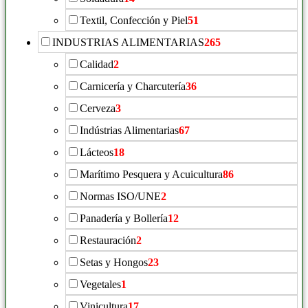
Textil, Confección y Piel
51
INDUSTRIAS ALIMENTARIAS
265
Calidad
2
Carnicería y Charcutería
36
Cerveza
3
Indústrias Alimentarias
67
Lácteos
18
Marítimo Pesquera y Acuicultura
86
Normas ISO/UNE
2
Panadería y Bollería
12
Restauración
2
Setas y Hongos
23
Vegetales
1
Vinicultura
17