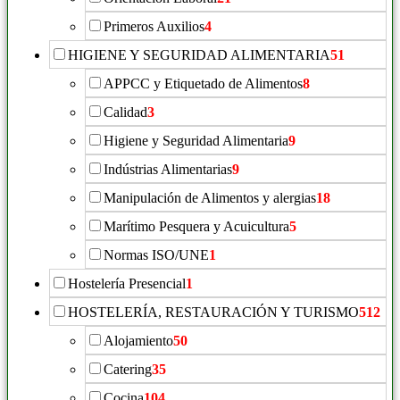
Primeros Auxilios
4
HIGIENE Y SEGURIDAD ALIMENTARIA
51
APPCC y Etiquetado de Alimentos
8
Calidad
3
Higiene y Seguridad Alimentaria
9
Indústrias Alimentarias
9
Manipulación de Alimentos y alergias
18
Marítimo Pesquera y Acuicultura
5
Normas ISO/UNE
1
Hostelería Presencial
1
HOSTELERÍA, RESTAURACIÓN Y TURISMO
512
Alojamiento
50
Catering
35
Cocina
104