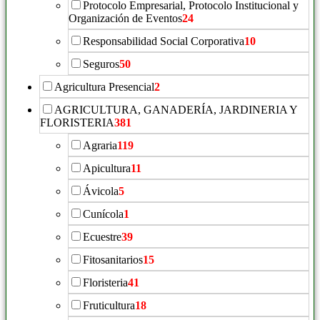
Protocolo Empresarial, Protocolo Institucional y
Organización de Eventos
24
Responsabilidad Social Corporativa
10
Seguros
50
Agricultura Presencial
2
AGRICULTURA, GANADERÍA, JARDINERIA Y
FLORISTERIA
381
Agraria
119
Apicultura
11
Ávicola
5
Cunícola
1
Ecuestre
39
Fitosanitarios
15
Floristeria
41
Fruticultura
18