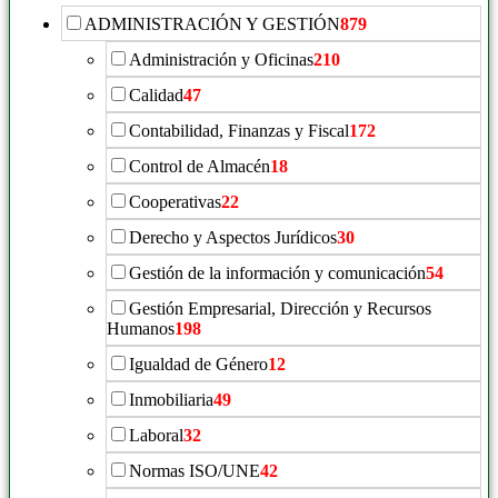
ADMINISTRACIÓN Y GESTIÓN
879
Administración y Oficinas
210
Calidad
47
Contabilidad, Finanzas y Fiscal
172
Control de Almacén
18
Cooperativas
22
Derecho y Aspectos Jurídicos
30
Gestión de la información y comunicación
54
Gestión Empresarial, Dirección y Recursos
Humanos
198
Igualdad de Género
12
Inmobiliaria
49
Laboral
32
Normas ISO/UNE
42