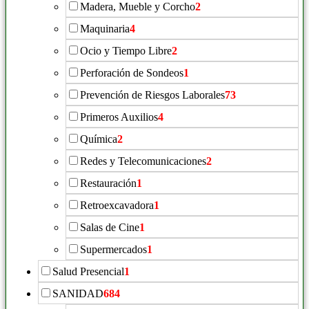
Madera, Mueble y Corcho
2
Maquinaria
4
Ocio y Tiempo Libre
2
Perforación de Sondeos
1
Prevención de Riesgos Laborales
73
Primeros Auxilios
4
Química
2
Redes y Telecomunicaciones
2
Restauración
1
Retroexcavadora
1
Salas de Cine
1
Supermercados
1
Salud Presencial
1
SANIDAD
684