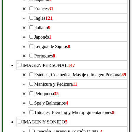
Francés
31
Inglés
121
Italiano
9
Japonés
1
Lengua de Signos
8
Portugués
8
IMAGEN PERSONAL
147
Estética, Cosmética, Masaje e Imagen Personal
89
Manicura y Pedicura
11
Peluquería
35
Spa y Balnearios
4
Tatuajes, Piercing y Micropigmentaciones
8
IMAGEN Y SONIDO
5
Creación, Diseño y Edición Digital
3