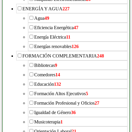
ENERGÍA Y AGUA
227
Agua
49
Eficiencia Energética
47
Energía Eléctrica
11
Energías renovables
126
FORMACIÓN COMPLEMENTARIA
248
Bibliotecas
9
Comedores
14
Educación
132
Formación Altos Ejecutivos
5
Formación Profesional y Oficios
27
Igualdad de Género
36
Musicoterapia
1
Orientación Laboral
21