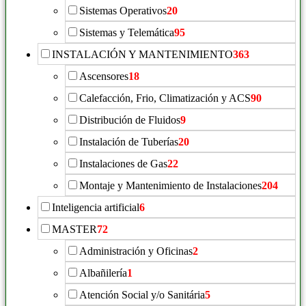
Sistemas Operativos
20
Sistemas y Telemática
95
INSTALACIÓN Y MANTENIMIENTO
363
Ascensores
18
Calefacción, Frio, Climatización y ACS
90
Distribución de Fluidos
9
Instalación de Tuberías
20
Instalaciones de Gas
22
Montaje y Mantenimiento de Instalaciones
204
Inteligencia artificial
6
MASTER
72
Administración y Oficinas
2
Albañilería
1
Atención Social y/o Sanitária
5