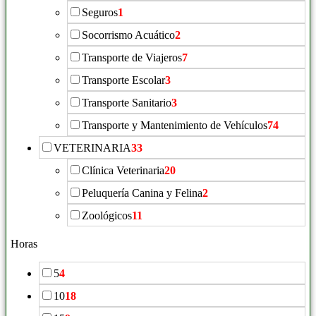
Seguros
1
Socorrismo Acuático
2
Transporte de Viajeros
7
Transporte Escolar
3
Transporte Sanitario
3
Transporte y Mantenimiento de Vehículos
74
VETERINARIA
33
Clínica Veterinaria
20
Peluquería Canina y Felina
2
Zoológicos
11
Horas
5
4
10
18