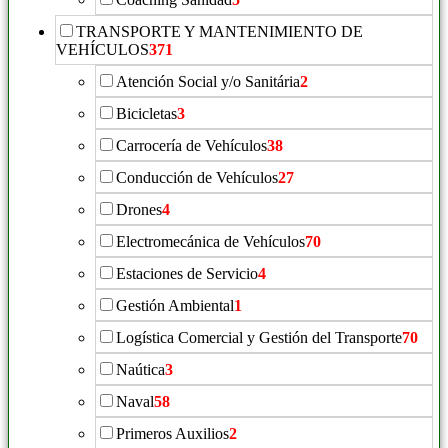
TRANSPORTE Y MANTENIMIENTO DE
VEHÍCULOS
371
Atención Social y/o Sanitária
2
Bicicletas
3
Carrocería de Vehículos
38
Conducción de Vehículos
27
Drones
4
Electromecánica de Vehículos
70
Estaciones de Servicio
4
Gestión Ambiental
1
Logística Comercial y Gestión del Transporte
70
Naútica
3
Naval
58
Primeros Auxilios
2