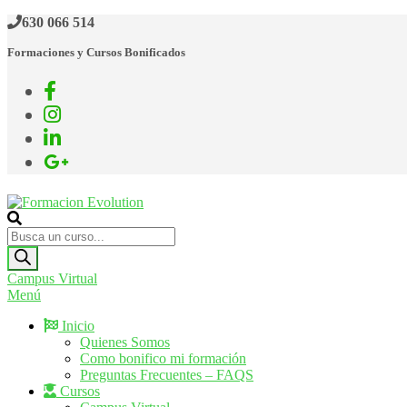
Saltar
630 066 514
al
Formaciones y Cursos Bonificados
contenido
Formacion Evolution
Cursos de formación continua
Búsqueda
de
productos
Campus Virtual
Menú
Inicio
Quienes Somos
Como bonifico mi formación
Preguntas Frecuentes – FAQS
Cursos