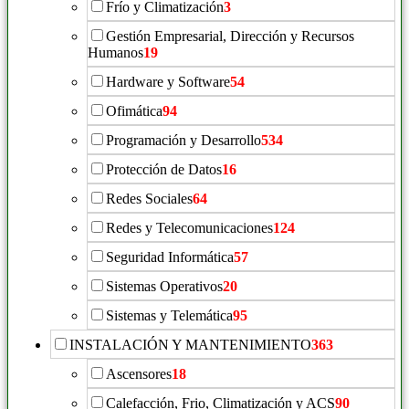
Frío y Climatización
3
Gestión Empresarial, Dirección y Recursos
Humanos
19
Hardware y Software
54
Ofimática
94
Programación y Desarrollo
534
Protección de Datos
16
Redes Sociales
64
Redes y Telecomunicaciones
124
Seguridad Informática
57
Sistemas Operativos
20
Sistemas y Telemática
95
INSTALACIÓN Y MANTENIMIENTO
363
Ascensores
18
Calefacción, Frio, Climatización y ACS
90