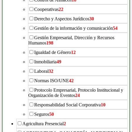
Cooperativas
22
Derecho y Aspectos Jurídicos
30
Gestión de la información y comunicación
54
Gestión Empresarial, Dirección y Recursos
Humanos
198
Igualdad de Género
12
Inmobiliaria
49
Laboral
32
Normas ISO/UNE
42
Protocolo Empresarial, Protocolo Institucional y
Organización de Eventos
24
Responsabilidad Social Corporativa
10
Seguros
50
Agricultura Presencial
2