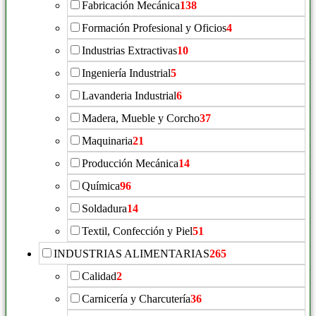
Fabricación Mecánica
138
Formación Profesional y Oficios
4
Industrias Extractivas
10
Ingeniería Industrial
5
Lavanderia Industrial
6
Madera, Mueble y Corcho
37
Maquinaria
21
Producción Mecánica
14
Química
96
Soldadura
14
Textil, Confección y Piel
51
INDUSTRIAS ALIMENTARIAS
265
Calidad
2
Carnicería y Charcutería
36