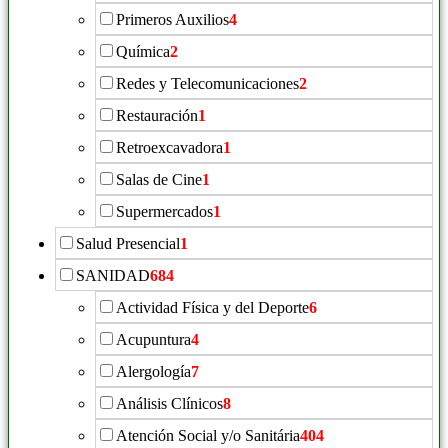
Primeros Auxilios
4
Química
2
Redes y Telecomunicaciones
2
Restauración
1
Retroexcavadora
1
Salas de Cine
1
Supermercados
1
Salud Presencial
1
SANIDAD
684
Actividad Física y del Deporte
6
Acupuntura
4
Alergología
7
Análisis Clínicos
8
Atención Social y/o Sanitária
404