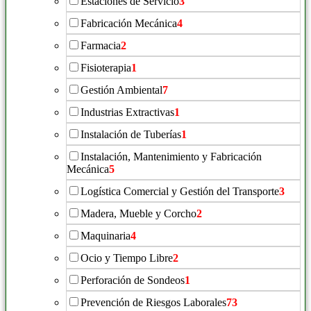
Estaciones de Servicio
3
Fabricación Mecánica
4
Farmacia
2
Fisioterapia
1
Gestión Ambiental
7
Industrias Extractivas
1
Instalación de Tuberías
1
Instalación, Mantenimiento y Fabricación
Mecánica
5
Logística Comercial y Gestión del Transporte
3
Madera, Mueble y Corcho
2
Maquinaria
4
Ocio y Tiempo Libre
2
Perforación de Sondeos
1
Prevención de Riesgos Laborales
73