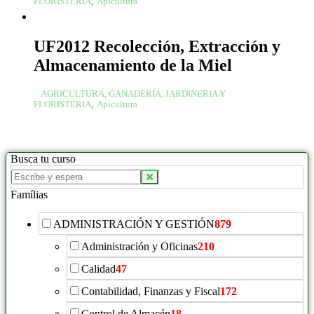
FLORISTERIA
,
Apicultura
UF2012 Recolección, Extracción y
Almacenamiento de la Miel
AGRICULTURA, GANADERÍA, JARDINERIA Y
FLORISTERIA
,
Apicultura
Busca tu curso
Famílias
ADMINISTRACIÓN Y GESTIÓN
879
Administración y Oficinas
210
Calidad
47
Contabilidad, Finanzas y Fiscal
172
Control de Almacén
18