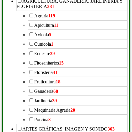
AGRICULTURA, GANADERÍA, JARDINERIA Y
FLORISTERIA
381
Agraria
119
Apicultura
11
Ávicola
5
Cunícola
1
Ecuestre
39
Fitosanitarios
15
Floristeria
41
Fruticultura
18
Ganadería
68
Jardinería
39
Maquinaria Agraria
20
Porcina
8
ARTES GRÁFICAS, IMAGEN Y SONIDO
363