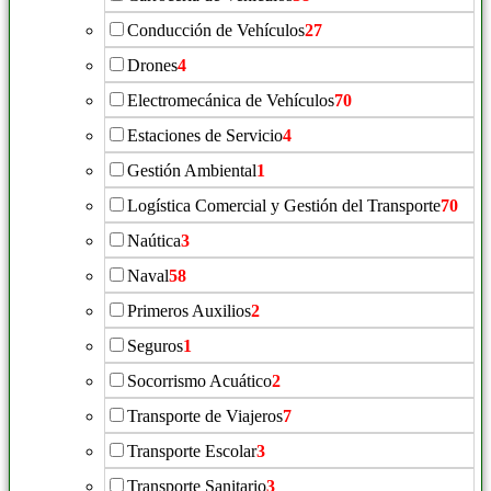
Conducción de Vehículos
27
Drones
4
Electromecánica de Vehículos
70
Estaciones de Servicio
4
Gestión Ambiental
1
Logística Comercial y Gestión del Transporte
70
Naútica
3
Naval
58
Primeros Auxilios
2
Seguros
1
Socorrismo Acuático
2
Transporte de Viajeros
7
Transporte Escolar
3
Transporte Sanitario
3