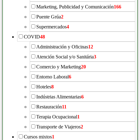
Marketing, Publicidad y Comunicación
166
Puente Grúa
2
Supermercados
4
COVID
48
Administración y Oficinas
12
Atención Social y/o Sanitária
3
Comercio y Marketing
20
Entorno Laboral
6
Hoteles
8
Indústrias Alimentarias
6
Restauración
11
Terapia Ocupacional
1
Transporte de Viajeros
2
Cursos mixtos
1