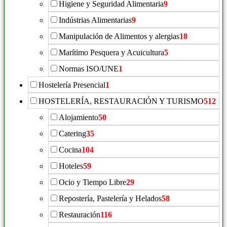
Higiene y Seguridad Alimentaria
9
Indústrias Alimentarias
9
Manipulación de Alimentos y alergias
18
Marítimo Pesquera y Acuicultura
5
Normas ISO/UNE
1
Hostelería Presencial
1
HOSTELERÍA, RESTAURACIÓN Y TURISMO
512
Alojamiento
50
Catering
35
Cocina
104
Hoteles
59
Ocio y Tiempo Libre
29
Repostería, Pastelería y Helados
58
Restauración
116