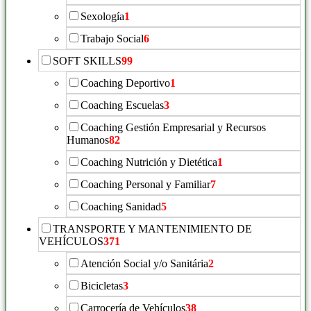
Sexología
1
Trabajo Social
6
SOFT SKILLS
99
Coaching Deportivo
1
Coaching Escuelas
3
Coaching Gestión Empresarial y Recursos
Humanos
82
Coaching Nutrición y Dietética
1
Coaching Personal y Familiar
7
Coaching Sanidad
5
TRANSPORTE Y MANTENIMIENTO DE
VEHÍCULOS
371
Atención Social y/o Sanitária
2
Bicicletas
3
Carrocería de Vehículos
38