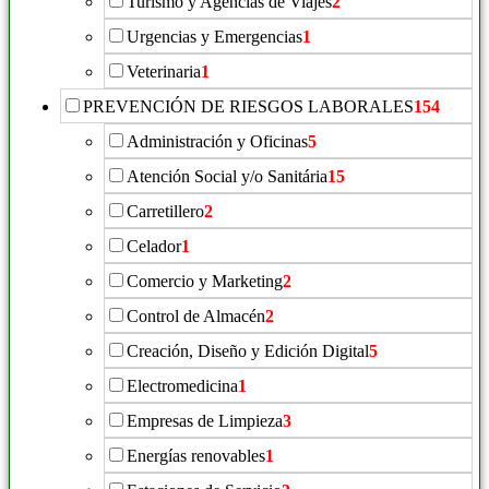
Turismo y Agencias de Viajes
2
Urgencias y Emergencias
1
Veterinaria
1
PREVENCIÓN DE RIESGOS LABORALES
154
Administración y Oficinas
5
Atención Social y/o Sanitária
15
Carretillero
2
Celador
1
Comercio y Marketing
2
Control de Almacén
2
Creación, Diseño y Edición Digital
5
Electromedicina
1
Empresas de Limpieza
3
Energías renovables
1