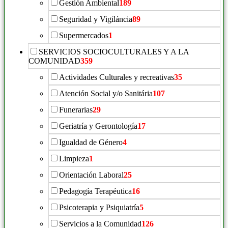
Gestión Ambiental
189
Seguridad y Vigiláncia
89
Supermercados
1
SERVICIOS SOCIOCULTURALES Y A LA
COMUNIDAD
359
Actividades Culturales y recreativas
35
Atención Social y/o Sanitária
107
Funerarias
29
Geriatría y Gerontología
17
Igualdad de Género
4
Limpieza
1
Orientación Laboral
25
Pedagogía Terapéutica
16
Psicoterapia y Psiquiatría
5
Servicios a la Comunidad
126