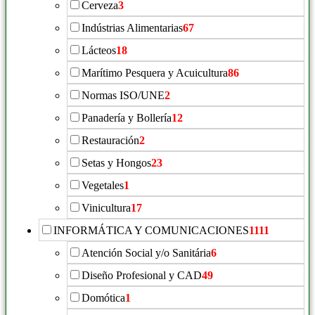
Cerveza
3
Indústrias Alimentarias
67
Lácteos
18
Marítimo Pesquera y Acuicultura
86
Normas ISO/UNE
2
Panadería y Bollería
12
Restauración
2
Setas y Hongos
23
Vegetales
1
Vinicultura
17
INFORMÁTICA Y COMUNICACIONES
1111
Atención Social y/o Sanitária
6
Diseño Profesional y CAD
49
Domótica
1