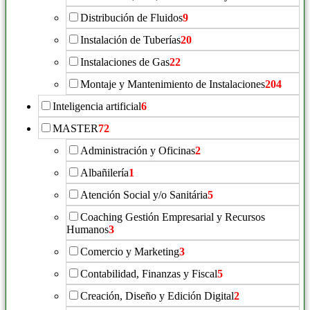
Distribución de Fluidos
9
Instalación de Tuberías
20
Instalaciones de Gas
22
Montaje y Mantenimiento de Instalaciones
204
Inteligencia artificial
6
MASTER
72
Administración y Oficinas
2
Albañilería
1
Atención Social y/o Sanitária
5
Coaching Gestión Empresarial y Recursos
Humanos
3
Comercio y Marketing
3
Contabilidad, Finanzas y Fiscal
5
Creación, Diseño y Edición Digital
2