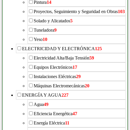
Pintura
14
Proyectos, Seguimiento y Seguridad en Obras
103
Solado y Alicatados
5
Tuneladora
9
Yeso
10
ELECTRICIDAD Y ELECTRÓNICA
125
Electricidad Alta/Baja Tensión
59
Equipos Electrónicos
17
Instalaciones Eléctricas
29
Máquinas Electromecánicas
20
ENERGÍA Y AGUA
227
Agua
49
Eficiencia Energética
47
Energía Eléctrica
11