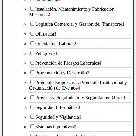
Instalación, Mantenimiento y Fabricación
Mecánica
2
Logística Comercial y Gestión del Transporte
1
Ofimática
1
Orientación Laboral
2
Peluquería
1
Prevención de Riesgos Laborales
4
Programación y Desarrollo
7
Protocolo Empresarial, Protocolo Institucional y
Organización de Eventos
4
Proyectos, Seguimiento y Seguridad en Obras
1
Seguridad Informática
4
Seguridad y Vigilancia
1
Sistemas Operativos
2