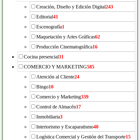
Creación, Diseño y Edición Digital
243
Editorial
41
Escenografía
1
Maquetación y Artes Gráficas
62
Producción Cinematográfica
16
Cocina presencial
31
COMERCIO Y MARKETING
585
Atención al Cliente
24
Bingo
10
Comercio y Marketing
339
Control de Almacén
17
Inmobiliaria
3
Interiorismo y Escaparatismo
40
Logística Comercial y Gestión del Transporte
15