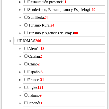
Restauración presencial
1
Senderismo, Barranquismo y Espelelogía
29
Sumillería
24
Turismo Rural
24
Turismo y Agencias de Viajes
80
IDIOMAS
206
Alemán
18
Catalán
2
Chino
2
Español
6
Francés
31
Inglés
121
Italiano
9
Japonés
1