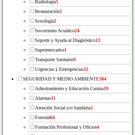
Radiología
5
Restauración
1
Sexología
2
Socorrismo Acuático
24
Soporte y Ayuda al Diagnóstico
13
Supermercados
1
Transporte Sanitario
9
Urgencias y Emergencias
32
SEGURIDAD Y MEDIO AMBIENTE
384
Adiestramiento y Educación Canina
19
Alarmas
11
Atención Social y/o Sanitária
2
Forestal
64
Formación Profesional y Oficios
4