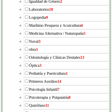
Igualdad de Género
2
Laboratorios
18
Logopedia
9
Marítimo Pesquera y Acuicultura
6
Medicina Alternativa / Naturopatía
5
Naval
3
obra
1
Odontología y Clínicas Dentales
13
Óptica
3
Pediatría y Puericultura
1
Primeros Auxilios
14
Psicología Infantil
7
Psicoterapia y Psiquiatría
8
Quirófano
11