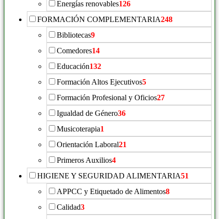
Energías renovables
126
FORMACIÓN COMPLEMENTARIA
248
Bibliotecas
9
Comedores
14
Educación
132
Formación Altos Ejecutivos
5
Formación Profesional y Oficios
27
Igualdad de Género
36
Musicoterapia
1
Orientación Laboral
21
Primeros Auxilios
4
HIGIENE Y SEGURIDAD ALIMENTARIA
51
APPCC y Etiquetado de Alimentos
8
Calidad
3