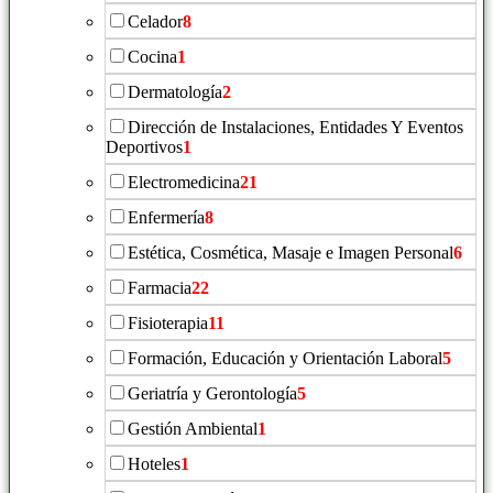
Celador
8
Cocina
1
Dermatología
2
Dirección de Instalaciones, Entidades Y Eventos
Deportivos
1
Electromedicina
21
Enfermería
8
Estética, Cosmética, Masaje e Imagen Personal
6
Farmacia
22
Fisioterapia
11
Formación, Educación y Orientación Laboral
5
Geriatría y Gerontología
5
Gestión Ambiental
1
Hoteles
1