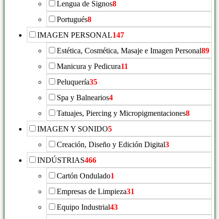
Lengua de Signos
8
Portugués
8
IMAGEN PERSONAL
147
Estética, Cosmética, Masaje e Imagen Personal
89
Manicura y Pedicura
11
Peluquería
35
Spa y Balnearios
4
Tatuajes, Piercing y Micropigmentaciones
8
IMAGEN Y SONIDO
5
Creación, Diseño y Edición Digital
3
INDÚSTRIAS
466
Cartón Ondulado
1
Empresas de Limpieza
31
Equipo Industrial
43