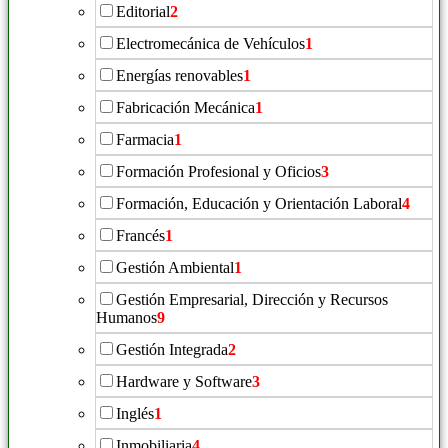
Editorial
2
Electromecánica de Vehículos
1
Energías renovables
1
Fabricación Mecánica
1
Farmacia
1
Formación Profesional y Oficios
3
Formación, Educación y Orientación Laboral
4
Francés
1
Gestión Ambiental
1
Gestión Empresarial, Dirección y Recursos
Humanos
9
Gestión Integrada
2
Hardware y Software
3
Inglés
1
Inmobiliaria
4