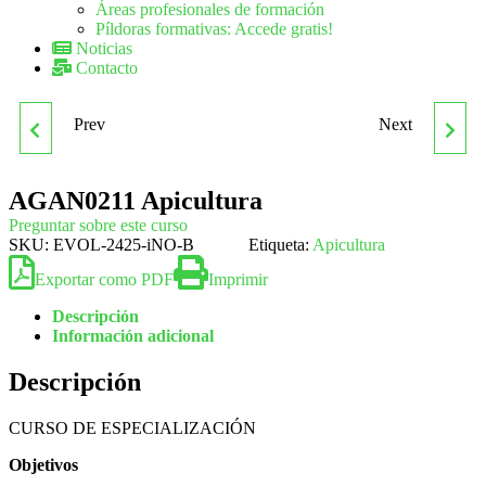
Áreas profesionales de formación
Píldoras formativas: Accede gratis!
Noticias
Contacto
Prev
Next
AGAN0210 HERRADO DE
AGAN0311 GESTIÓN DE
EQUINOS
LA PRODUCCIÓN
AGAN0211 Apicultura
Preguntar sobre este curso
GANADERA
SKU:
EVOL-2425-iNO-B
Etiqueta:
Apicultura
Exportar como PDF
Imprimir
Descripción
Información adicional
Descripción
CURSO DE ESPECIALIZACIÓN
Objetivos