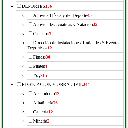
DEPORTES
136
Actividad física y del Deporte
45
Actividades acuáticas y Natación
22
Ciclismo
7
Dirección de Instalaciones, Entidades Y Eventos
Deportivos
12
Fitness
30
Pilates
4
Yoga
15
EDIFICACIÓN Y OBRA CIVIL
244
Aislamiento
12
Albañilería
76
Cantería
12
Minería
2