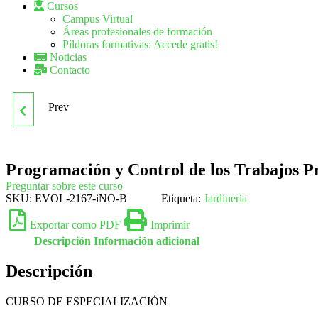
Cursos
Campus Virtual
Áreas profesionales de formación
Píldoras formativas: Accede gratis!
Noticias
Contacto
Prev
UF0428
MANTENIMIENTO Y
Programación y Control de los Trabajos Pr
REPARACIÓN DE
Preguntar sobre este curso
SKU:
EVOL-2167-iNO-B
Etiqueta:
Jardinería
INSTALACIONES DE
Exportar como PDF
Imprimir
Descripción
Información adicional
TELEFONÍA Y
Descripción
COMUNICACIÓN
CURSO DE ESPECIALIZACIÓN
INTERIOR