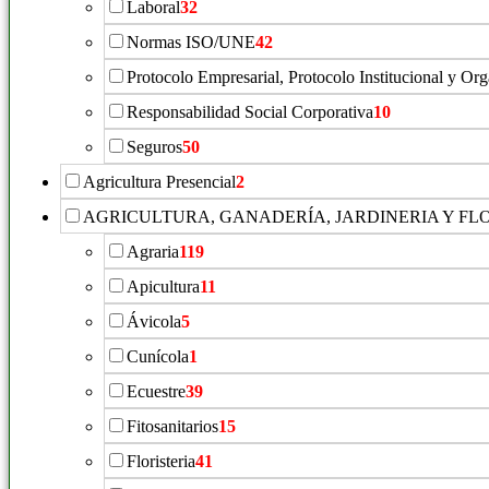
Laboral
32
Normas ISO/UNE
42
Protocolo Empresarial, Protocolo Institucional y Or
Responsabilidad Social Corporativa
10
Seguros
50
Agricultura Presencial
2
AGRICULTURA, GANADERÍA, JARDINERIA Y FL
Agraria
119
Apicultura
11
Ávicola
5
Cunícola
1
Ecuestre
39
Fitosanitarios
15
Floristeria
41