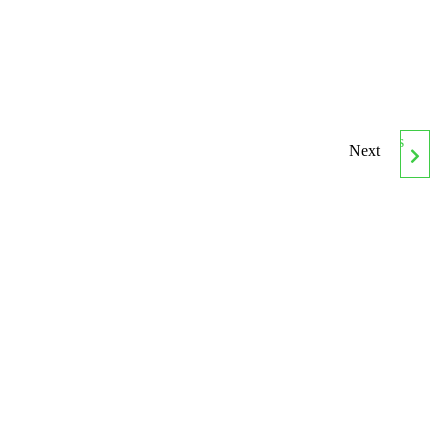
Next
PROGRAMACIÓN Y
CONTROL DE LAS
LABORES DE
MANTENIMIENTO Y
RECUPERACIÓN DEL
CÉSPED. UF0435