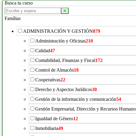
Busca tu curso
Famílias
ADMINISTRACIÓN Y GESTIÓN
879
Administración y Oficinas
210
Calidad
47
Contabilidad, Finanzas y Fiscal
172
Control de Almacén
18
Cooperativas
22
Derecho y Aspectos Jurídicos
30
Gestión de la información y comunicación
54
Gestión Empresarial, Dirección y Recursos Humano
Igualdad de Género
12
Inmobiliaria
49