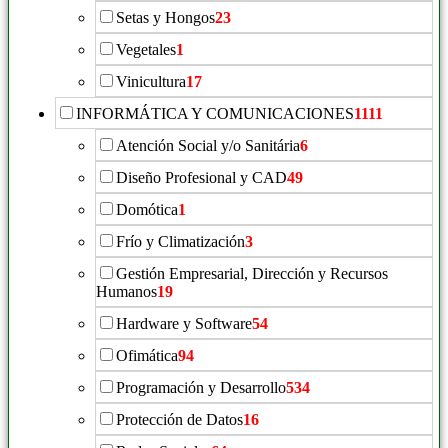
Setas y Hongos
23
Vegetales
1
Vinicultura
17
INFORMÁTICA Y COMUNICACIONES
1111
Atención Social y/o Sanitária
6
Diseño Profesional y CAD
49
Domótica
1
Frío y Climatización
3
Gestión Empresarial, Dirección y Recursos
Humanos
19
Hardware y Software
54
Ofimática
94
Programación y Desarrollo
534
Protección de Datos
16