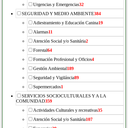
Urgencias y Emergencias
32
SEGURIDAD Y MEDIO AMBIENTE
384
Adiestramiento y Educación Canina
19
Alarmas
11
Atención Social y/o Sanitária
2
Forestal
64
Formación Profesional y Oficios
4
Gestión Ambiental
189
Seguridad y Vigiláncia
89
Supermercados
1
SERVICIOS SOCIOCULTURALES Y A LA
COMUNIDAD
359
Actividades Culturales y recreativas
35
Atención Social y/o Sanitária
107