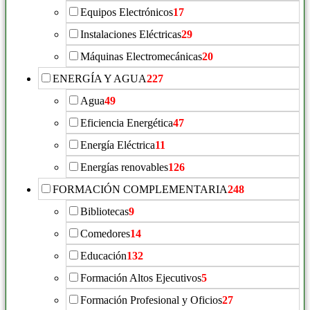
Equipos Electrónicos
17
Instalaciones Eléctricas
29
Máquinas Electromecánicas
20
ENERGÍA Y AGUA
227
Agua
49
Eficiencia Energética
47
Energía Eléctrica
11
Energías renovables
126
FORMACIÓN COMPLEMENTARIA
248
Bibliotecas
9
Comedores
14
Educación
132
Formación Altos Ejecutivos
5
Formación Profesional y Oficios
27