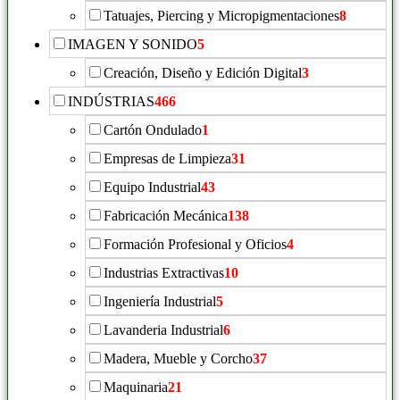
Tatuajes, Piercing y Micropigmentaciones
8
IMAGEN Y SONIDO
5
Creación, Diseño y Edición Digital
3
INDÚSTRIAS
466
Cartón Ondulado
1
Empresas de Limpieza
31
Equipo Industrial
43
Fabricación Mecánica
138
Formación Profesional y Oficios
4
Industrias Extractivas
10
Ingeniería Industrial
5
Lavanderia Industrial
6
Madera, Mueble y Corcho
37
Maquinaria
21