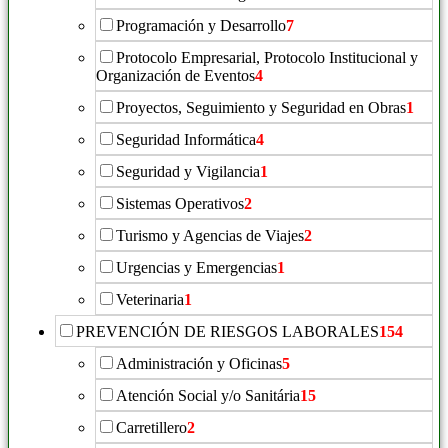
Programación y Desarrollo
7
Protocolo Empresarial, Protocolo Institucional y
Organización de Eventos
4
Proyectos, Seguimiento y Seguridad en Obras
1
Seguridad Informática
4
Seguridad y Vigilancia
1
Sistemas Operativos
2
Turismo y Agencias de Viajes
2
Urgencias y Emergencias
1
Veterinaria
1
PREVENCIÓN DE RIESGOS LABORALES
154
Administración y Oficinas
5
Atención Social y/o Sanitária
15
Carretillero
2