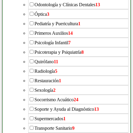
Odontología y Clínicas Dentales
13
Óptica
3
Pediatría y Puericultura
1
Primeros Auxilios
14
Psicología Infantil
7
Psicoterapia y Psiquiatría
8
Quirófano
11
Radiología
5
Restauración
1
Sexología
2
Socorrismo Acuático
24
Soporte y Ayuda al Diagnóstico
13
Supermercados
1
Transporte Sanitario
9