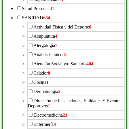
Salud Presencial
1
SANIDAD
684
Actividad Física y del Deporte
6
Acupuntura
4
Alergología
7
Análisis Clínicos
8
Atención Social y/o Sanitária
404
Celador
8
Cocina
1
Dermatología
2
Dirección de Instalaciones, Entidades Y Eventos
Deportivos
1
Electromedicina
21
Enfermería
8