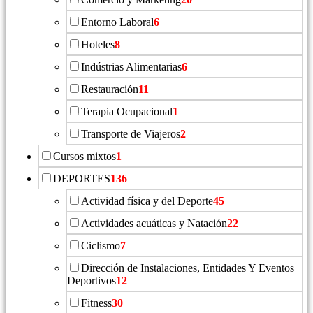
Entorno Laboral
6
Hoteles
8
Indústrias Alimentarias
6
Restauración
11
Terapia Ocupacional
1
Transporte de Viajeros
2
Cursos mixtos
1
DEPORTES
136
Actividad física y del Deporte
45
Actividades acuáticas y Natación
22
Ciclismo
7
Dirección de Instalaciones, Entidades Y Eventos
Deportivos
12
Fitness
30