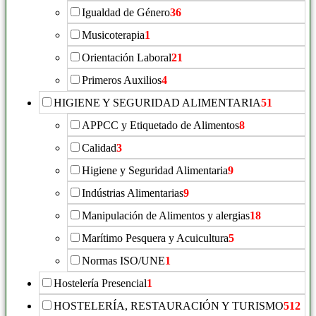
Igualdad de Género
36
Musicoterapia
1
Orientación Laboral
21
Primeros Auxilios
4
HIGIENE Y SEGURIDAD ALIMENTARIA
51
APPCC y Etiquetado de Alimentos
8
Calidad
3
Higiene y Seguridad Alimentaria
9
Indústrias Alimentarias
9
Manipulación de Alimentos y alergias
18
Marítimo Pesquera y Acuicultura
5
Normas ISO/UNE
1
Hostelería Presencial
1
HOSTELERÍA, RESTAURACIÓN Y TURISMO
512