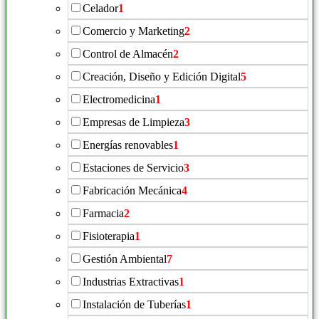
Celador
1
Comercio y Marketing
2
Control de Almacén
2
Creación, Diseño y Edición Digital
5
Electromedicina
1
Empresas de Limpieza
3
Energías renovables
1
Estaciones de Servicio
3
Fabricación Mecánica
4
Farmacia
2
Fisioterapia
1
Gestión Ambiental
7
Industrias Extractivas
1
Instalación de Tuberías
1