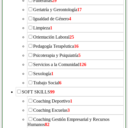
Funerarias
29
Geriatría y Gerontología
17
Igualdad de Género
4
Limpieza
1
Orientación Laboral
25
Pedagogía Terapéutica
16
Psicoterapia y Psiquiatría
5
Servicios a la Comunidad
126
Sexología
1
Trabajo Social
6
SOFT SKILLS
99
Coaching Deportivo
1
Coaching Escuelas
3
Coaching Gestión Empresarial y Recursos
Humanos
82