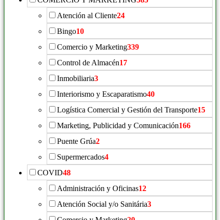
Atención al Cliente
24
Bingo
10
Comercio y Marketing
339
Control de Almacén
17
Inmobiliaria
3
Interiorismo y Escaparatismo
40
Logística Comercial y Gestión del Transporte
15
Marketing, Publicidad y Comunicación
166
Puente Grúa
2
Supermercados
4
COVID
48
Administración y Oficinas
12
Atención Social y/o Sanitária
3
Comercio y Marketing
20