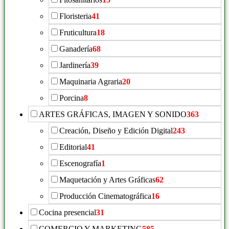
Floristeria
41
Fruticultura
18
Ganadería
68
Jardinería
39
Maquinaria Agraria
20
Porcina
8
ARTES GRÁFICAS, IMAGEN Y SONIDO
363
Creación, Diseño y Edición Digital
243
Editorial
41
Escenografía
1
Maquetación y Artes Gráficas
62
Producción Cinematográfica
16
Cocina presencial
31
COMERCIO Y MARKETING
585