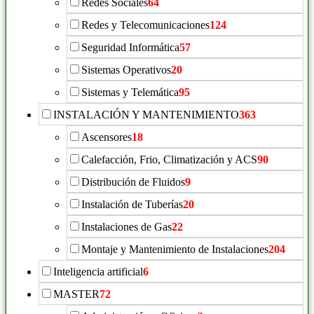
Redes Sociales
64
Redes y Telecomunicaciones
124
Seguridad Informática
57
Sistemas Operativos
20
Sistemas y Telemática
95
INSTALACIÓN Y MANTENIMIENTO
363
Ascensores
18
Calefacción, Frio, Climatización y ACS
90
Distribución de Fluidos
9
Instalación de Tuberías
20
Instalaciones de Gas
22
Montaje y Mantenimiento de Instalaciones
204
Inteligencia artificial
6
MASTER
72