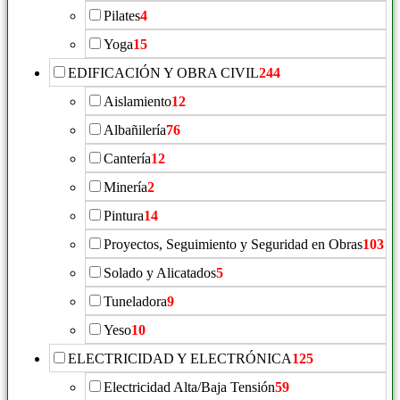
Pilates
4
Yoga
15
EDIFICACIÓN Y OBRA CIVIL
244
Aislamiento
12
Albañilería
76
Cantería
12
Minería
2
Pintura
14
Proyectos, Seguimiento y Seguridad en Obras
103
Solado y Alicatados
5
Tuneladora
9
Yeso
10
ELECTRICIDAD Y ELECTRÓNICA
125
Electricidad Alta/Baja Tensión
59