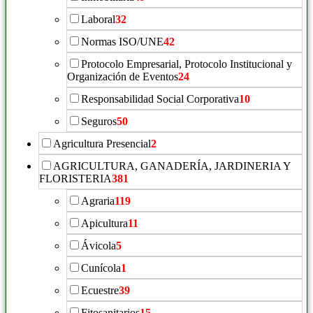
Laboral
32
Normas ISO/UNE
42
Protocolo Empresarial, Protocolo Institucional y
Organización de Eventos
24
Responsabilidad Social Corporativa
10
Seguros
50
Agricultura Presencial
2
AGRICULTURA, GANADERÍA, JARDINERIA Y
FLORISTERIA
381
Agraria
119
Apicultura
11
Ávicola
5
Cunícola
1
Ecuestre
39
Fitosanitarios
15