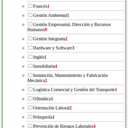
Francés
1
Gestión Ambiental
1
Gestión Empresarial, Dirección y Recursos
Humanos
9
Gestión Integrada
2
Hardware y Software
3
Inglés
1
Inmobiliaria
4
Instalación, Mantenimiento y Fabricación
Mecánica
2
Logística Comercial y Gestión del Transporte
1
Ofimática
1
Orientación Laboral
2
Peluquería
1
Prevención de Riesgos Laborales
4