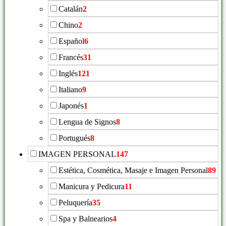
Catalán
2
Chino
2
Español
6
Francés
31
Inglés
121
Italiano
9
Japonés
1
Lengua de Signos
8
Portugués
8
IMAGEN PERSONAL
147
Estética, Cosmética, Masaje e Imagen Personal
89
Manicura y Pedicura
11
Peluquería
35
Spa y Balnearios
4