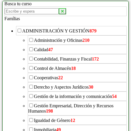
Busca tu curso
Famílias
ADMINISTRACIÓN Y GESTIÓN
879
Administración y Oficinas
210
Calidad
47
Contabilidad, Finanzas y Fiscal
172
Control de Almacén
18
Cooperativas
22
Derecho y Aspectos Jurídicos
30
Gestión de la información y comunicación
54
Gestión Empresarial, Dirección y Recursos
Humanos
198
Igualdad de Género
12
Inmobiliaria
49