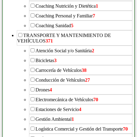
Coaching Nutrición y Dietética
1
Coaching Personal y Familiar
7
Coaching Sanidad
5
TRANSPORTE Y MANTENIMIENTO DE
VEHÍCULOS
371
Atención Social y/o Sanitária
2
Bicicletas
3
Carrocería de Vehículos
38
Conducción de Vehículos
27
Drones
4
Electromecánica de Vehículos
70
Estaciones de Servicio
4
Gestión Ambiental
1
Logística Comercial y Gestión del Transporte
70