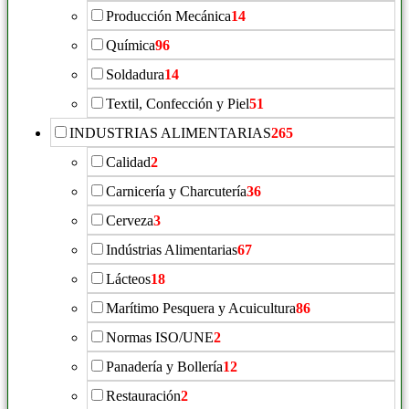
Producción Mecánica
14
Química
96
Soldadura
14
Textil, Confección y Piel
51
INDUSTRIAS ALIMENTARIAS
265
Calidad
2
Carnicería y Charcutería
36
Cerveza
3
Indústrias Alimentarias
67
Lácteos
18
Marítimo Pesquera y Acuicultura
86
Normas ISO/UNE
2
Panadería y Bollería
12
Restauración
2