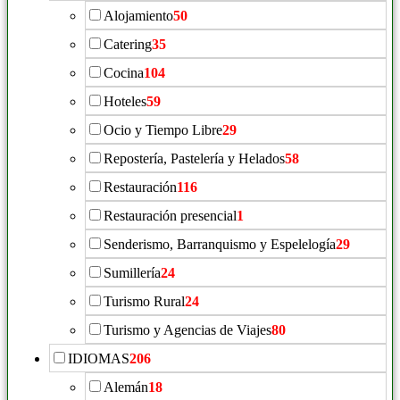
Alojamiento
50
Catering
35
Cocina
104
Hoteles
59
Ocio y Tiempo Libre
29
Repostería, Pastelería y Helados
58
Restauración
116
Restauración presencial
1
Senderismo, Barranquismo y Espelelogía
29
Sumillería
24
Turismo Rural
24
Turismo y Agencias de Viajes
80
IDIOMAS
206
Alemán
18