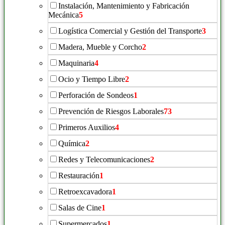
Instalación, Mantenimiento y Fabricación
Mecánica
5
Logística Comercial y Gestión del Transporte
3
Madera, Mueble y Corcho
2
Maquinaria
4
Ocio y Tiempo Libre
2
Perforación de Sondeos
1
Prevención de Riesgos Laborales
73
Primeros Auxilios
4
Química
2
Redes y Telecomunicaciones
2
Restauración
1
Retroexcavadora
1
Salas de Cine
1
Supermercados
1