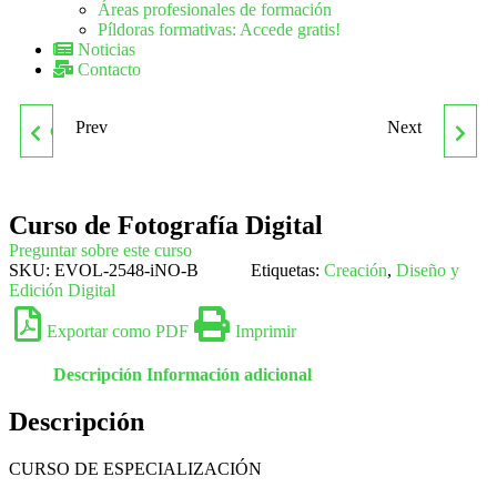
Áreas profesionales de formación
Píldoras formativas: Accede gratis!
Noticias
Contacto
Prev
Next
CULTURA EMPRESARIAL
CURSO DE PILOTO DE
DRONES. NIVEL BÁSICO
Curso de Fotografía Digital
Preguntar sobre este curso
SKU:
EVOL-2548-iNO-B
Etiquetas:
Creación
,
Diseño y
Edición Digital
Exportar como PDF
Imprimir
Descripción
Información adicional
Descripción
CURSO DE ESPECIALIZACIÓN