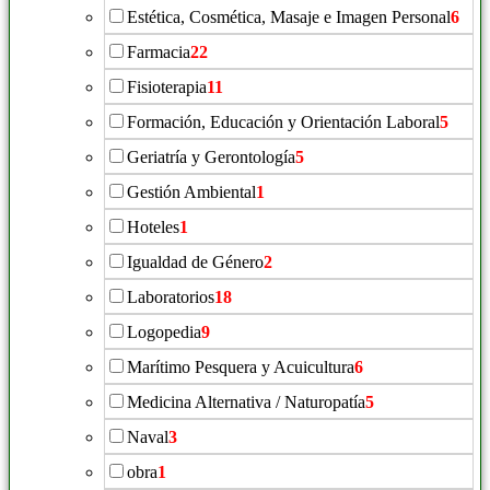
Estética, Cosmética, Masaje e Imagen Personal
6
Farmacia
22
Fisioterapia
11
Formación, Educación y Orientación Laboral
5
Geriatría y Gerontología
5
Gestión Ambiental
1
Hoteles
1
Igualdad de Género
2
Laboratorios
18
Logopedia
9
Marítimo Pesquera y Acuicultura
6
Medicina Alternativa / Naturopatía
5
Naval
3
obra
1