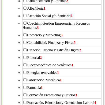
Administración y Oficinas
2
Albañilería
1
Atención Social y/o Sanitária
5
Coaching Gestión Empresarial y Recursos
Humanos
3
Comercio y Marketing
3
Contabilidad, Finanzas y Fiscal
5
Creación, Diseño y Edición Digital
2
Editorial
2
Electromecánica de Vehículos
1
Energías renovables
1
Fabricación Mecánica
1
Farmacia
1
Formación Profesional y Oficios
3
Formación, Educación y Orientación Laboral
4