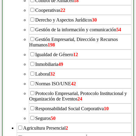
Control de Almacén
18
Cooperativas
22
Derecho y Aspectos Jurídicos
30
Gestión de la información y comunicación
54
Gestión Empresarial, Dirección y Recursos
Humanos
198
Igualdad de Género
12
Inmobiliaria
49
Laboral
32
Normas ISO/UNE
42
Protocolo Empresarial, Protocolo Institucional y
Organización de Eventos
24
Responsabilidad Social Corporativa
10
Seguros
50
Agricultura Presencial
2