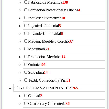
Fabricación Mecánica
138
Formación Profesional y Oficios
4
Industrias Extractivas
10
Ingeniería Industrial
5
Lavanderia Industrial
6
Madera, Mueble y Corcho
37
Maquinaria
21
Producción Mecánica
14
Química
96
Soldadura
14
Textil, Confección y Piel
51
INDUSTRIAS ALIMENTARIAS
265
Calidad
2
Carnicería y Charcutería
36