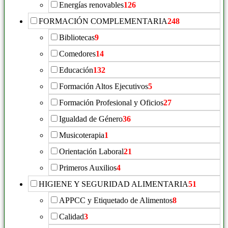
Energías renovables
126
FORMACIÓN COMPLEMENTARIA
248
Bibliotecas
9
Comedores
14
Educación
132
Formación Altos Ejecutivos
5
Formación Profesional y Oficios
27
Igualdad de Género
36
Musicoterapia
1
Orientación Laboral
21
Primeros Auxilios
4
HIGIENE Y SEGURIDAD ALIMENTARIA
51
APPCC y Etiquetado de Alimentos
8
Calidad
3