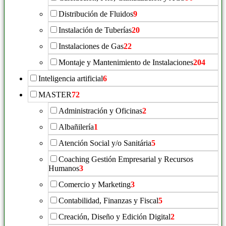
Distribución de Fluidos
9
Instalación de Tuberías
20
Instalaciones de Gas
22
Montaje y Mantenimiento de Instalaciones
204
Inteligencia artificial
6
MASTER
72
Administración y Oficinas
2
Albañilería
1
Atención Social y/o Sanitária
5
Coaching Gestión Empresarial y Recursos
Humanos
3
Comercio y Marketing
3
Contabilidad, Finanzas y Fiscal
5
Creación, Diseño y Edición Digital
2