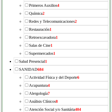
Primeros Auxilios
4
Química
2
Redes y Telecomunicaciones
2
Restauración
1
Retroexcavadora
1
Salas de Cine
1
Supermercados
1
Salud Presencial
1
SANIDAD
684
Actividad Física y del Deporte
6
Acupuntura
4
Alergología
7
Análisis Clínicos
8
Atención Social y/o Sanitária
404