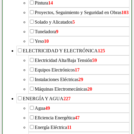
Pintura
14
Proyectos, Seguimiento y Seguridad en Obras
103
Solado y Alicatados
5
Tuneladora
9
Yeso
10
ELECTRICIDAD Y ELECTRÓNICA
125
Electricidad Alta/Baja Tensión
59
Equipos Electrónicos
17
Instalaciones Eléctricas
29
Máquinas Electromecánicas
20
ENERGÍA Y AGUA
227
Agua
49
Eficiencia Energética
47
Energía Eléctrica
11