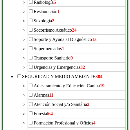
Radiología
5
Restauración
1
Sexología
2
Socorrismo Acuático
24
Soporte y Ayuda al Diagnóstico
13
Supermercados
1
Transporte Sanitario
9
Urgencias y Emergencias
32
SEGURIDAD Y MEDIO AMBIENTE
384
Adiestramiento y Educación Canina
19
Alarmas
11
Atención Social y/o Sanitária
2
Forestal
64
Formación Profesional y Oficios
4