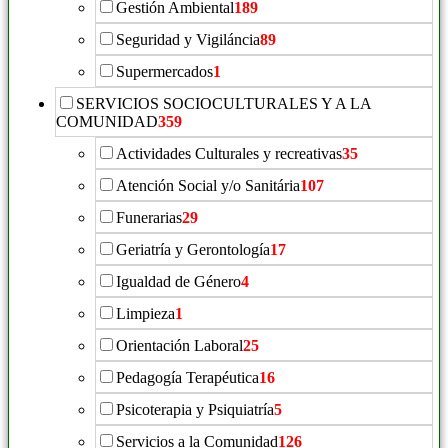
Gestión Ambiental
189
Seguridad y Vigiláncia
89
Supermercados
1
SERVICIOS SOCIOCULTURALES Y A LA
COMUNIDAD
359
Actividades Culturales y recreativas
35
Atención Social y/o Sanitária
107
Funerarias
29
Geriatría y Gerontología
17
Igualdad de Género
4
Limpieza
1
Orientación Laboral
25
Pedagogía Terapéutica
16
Psicoterapia y Psiquiatría
5
Servicios a la Comunidad
126