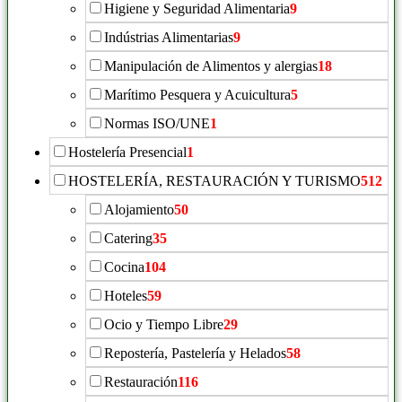
Higiene y Seguridad Alimentaria
9
Indústrias Alimentarias
9
Manipulación de Alimentos y alergias
18
Marítimo Pesquera y Acuicultura
5
Normas ISO/UNE
1
Hostelería Presencial
1
HOSTELERÍA, RESTAURACIÓN Y TURISMO
512
Alojamiento
50
Catering
35
Cocina
104
Hoteles
59
Ocio y Tiempo Libre
29
Repostería, Pastelería y Helados
58
Restauración
116