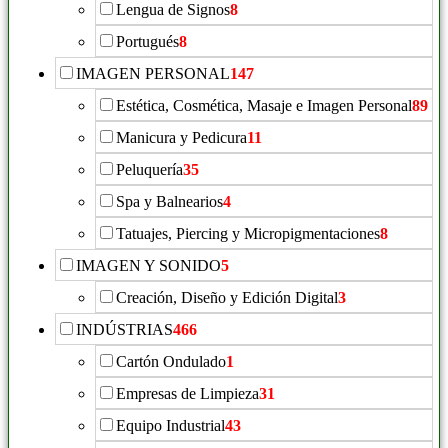
Lengua de Signos
8
Portugués
8
IMAGEN PERSONAL
147
Estética, Cosmética, Masaje e Imagen Personal
89
Manicura y Pedicura
11
Peluquería
35
Spa y Balnearios
4
Tatuajes, Piercing y Micropigmentaciones
8
IMAGEN Y SONIDO
5
Creación, Diseño y Edición Digital
3
INDÚSTRIAS
466
Cartón Ondulado
1
Empresas de Limpieza
31
Equipo Industrial
43