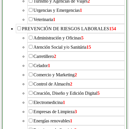
Turismo y Agencias de Viajes
2
Urgencias y Emergencias
1
Veterinaria
1
PREVENCIÓN DE RIESGOS LABORALES
154
Administración y Oficinas
5
Atención Social y/o Sanitária
15
Carretillero
2
Celador
1
Comercio y Marketing
2
Control de Almacén
2
Creación, Diseño y Edición Digital
5
Electromedicina
1
Empresas de Limpieza
3
Energías renovables
1