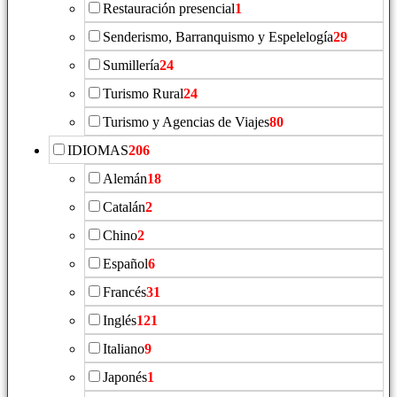
Restauración presencial
1
Senderismo, Barranquismo y Espelelogía
29
Sumillería
24
Turismo Rural
24
Turismo y Agencias de Viajes
80
IDIOMAS
206
Alemán
18
Catalán
2
Chino
2
Español
6
Francés
31
Inglés
121
Italiano
9
Japonés
1