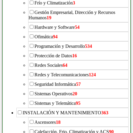
Frío y Climatización
3
Gestión Empresarial, Dirección y Recursos
Humanos
19
Hardware y Software
54
Ofimática
94
Programación y Desarrollo
534
Protección de Datos
16
Redes Sociales
64
Redes y Telecomunicaciones
124
Seguridad Informática
57
Sistemas Operativos
20
Sistemas y Telemática
95
INSTALACIÓN Y MANTENIMIENTO
363
Ascensores
18
Calefacción, Frio, Climatización y ACS
90