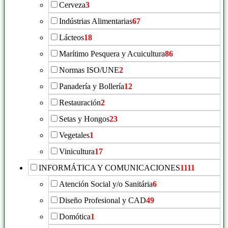
Cerveza
3
Indústrias Alimentarias
67
Lácteos
18
Marítimo Pesquera y Acuicultura
86
Normas ISO/UNE
2
Panadería y Bollería
12
Restauración
2
Setas y Hongos
23
Vegetales
1
Vinicultura
17
INFORMÁTICA Y COMUNICACIONES
1111
Atención Social y/o Sanitária
6
Diseño Profesional y CAD
49
Domótica
1