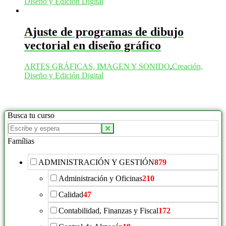
Diseño y Edición Digital
Ajuste de programas de dibujo
vectorial en diseño gráfico
ARTES GRÁFICAS, IMAGEN Y SONIDO
,
Creación,
Diseño y Edición Digital
Busca tu curso
Buscar
productos:
Famílias
ADMINISTRACIÓN Y GESTIÓN
879
Administración y Oficinas
210
Calidad
47
Contabilidad, Finanzas y Fiscal
172