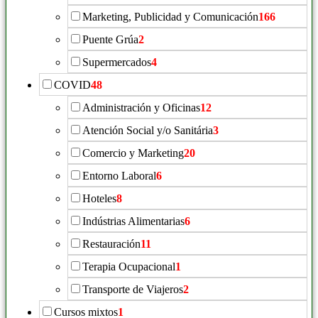
Marketing, Publicidad y Comunicación
166
Puente Grúa
2
Supermercados
4
COVID
48
Administración y Oficinas
12
Atención Social y/o Sanitária
3
Comercio y Marketing
20
Entorno Laboral
6
Hoteles
8
Indústrias Alimentarias
6
Restauración
11
Terapia Ocupacional
1
Transporte de Viajeros
2
Cursos mixtos
1