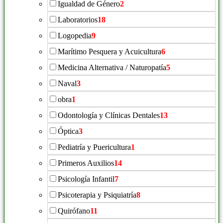
Igualdad de Género
2
Laboratorios
18
Logopedia
9
Marítimo Pesquera y Acuicultura
6
Medicina Alternativa / Naturopatía
5
Naval
3
obra
1
Odontología y Clínicas Dentales
13
Óptica
3
Pediatría y Puericultura
1
Primeros Auxilios
14
Psicología Infantil
7
Psicoterapia y Psiquiatría
8
Quirófano
11