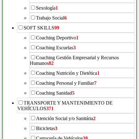
Sexología
1
Trabajo Social
6
SOFT SKILLS
99
Coaching Deportivo
1
Coaching Escuelas
3
Coaching Gestión Empresarial y Recursos
Humanos
82
Coaching Nutrición y Dietética
1
Coaching Personal y Familiar
7
Coaching Sanidad
5
TRANSPORTE Y MANTENIMIENTO DE
VEHÍCULOS
371
Atención Social y/o Sanitária
2
Bicicletas
3
Carrocería de Vehículos
38