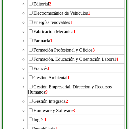
Editorial
2
Electromecánica de Vehículos
1
Energías renovables
1
Fabricación Mecánica
1
Farmacia
1
Formación Profesional y Oficios
3
Formación, Educación y Orientación Laboral
4
Francés
1
Gestión Ambiental
1
Gestión Empresarial, Dirección y Recursos
Humanos
9
Gestión Integrada
2
Hardware y Software
3
Inglés
1
Inmobiliaria
4