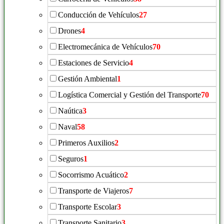
Conducción de Vehículos
27
Drones
4
Electromecánica de Vehículos
70
Estaciones de Servicio
4
Gestión Ambiental
1
Logística Comercial y Gestión del Transporte
70
Naútica
3
Naval
58
Primeros Auxilios
2
Seguros
1
Socorrismo Acuático
2
Transporte de Viajeros
7
Transporte Escolar
3
Transporte Sanitario
3