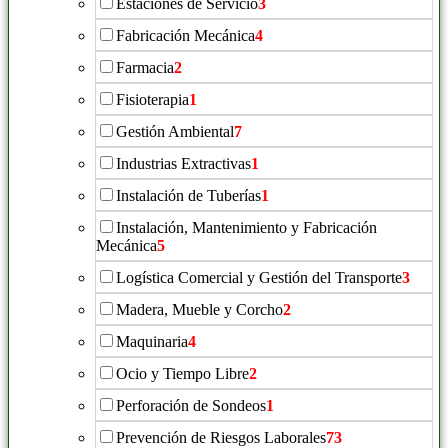
Estaciones de Servicio
3
Fabricación Mecánica
4
Farmacia
2
Fisioterapia
1
Gestión Ambiental
7
Industrias Extractivas
1
Instalación de Tuberías
1
Instalación, Mantenimiento y Fabricación
Mecánica
5
Logística Comercial y Gestión del Transporte
3
Madera, Mueble y Corcho
2
Maquinaria
4
Ocio y Tiempo Libre
2
Perforación de Sondeos
1
Prevención de Riesgos Laborales
73