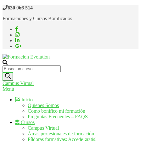
Saltar
630 066 514
al
Formaciones y Cursos Bonificados
contenido
Formacion Evolution
Cursos de formación continua
Búsqueda
de
productos
Campus Virtual
Menú
Inicio
Quienes Somos
Como bonifico mi formación
Preguntas Frecuentes – FAQS
Cursos
Campus Virtual
Áreas profesionales de formación
Píldoras formativas: Accede gratis!