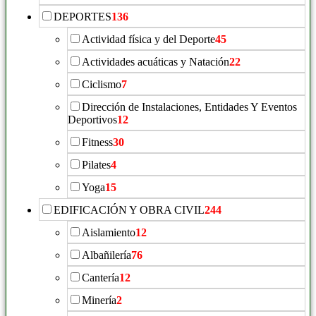
DEPORTES
136
Actividad física y del Deporte
45
Actividades acuáticas y Natación
22
Ciclismo
7
Dirección de Instalaciones, Entidades Y Eventos
Deportivos
12
Fitness
30
Pilates
4
Yoga
15
EDIFICACIÓN Y OBRA CIVIL
244
Aislamiento
12
Albañilería
76
Cantería
12
Minería
2