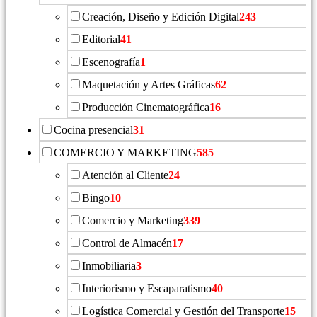
Creación, Diseño y Edición Digital
243
Editorial
41
Escenografía
1
Maquetación y Artes Gráficas
62
Producción Cinematográfica
16
Cocina presencial
31
COMERCIO Y MARKETING
585
Atención al Cliente
24
Bingo
10
Comercio y Marketing
339
Control de Almacén
17
Inmobiliaria
3
Interiorismo y Escaparatismo
40
Logística Comercial y Gestión del Transporte
15