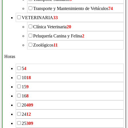
Transporte y Mantenimiento de Vehículos
74
VETERINARIA
33
Clínica Veterinaria
20
Peluquería Canina y Felina
2
Zoológicos
11
Horas
5
4
10
18
15
9
16
8
20
409
24
12
25
309