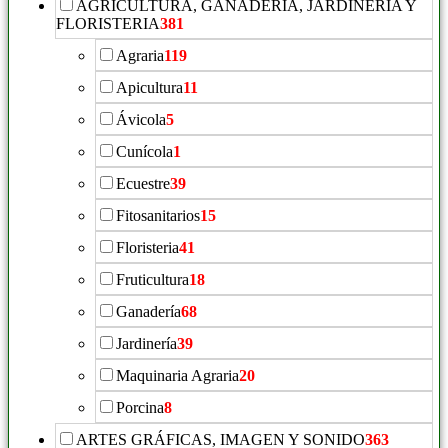
AGRICULTURA, GANADERÍA, JARDINERIA Y
FLORISTERIA
381
Agraria
119
Apicultura
11
Ávicola
5
Cunícola
1
Ecuestre
39
Fitosanitarios
15
Floristeria
41
Fruticultura
18
Ganadería
68
Jardinería
39
Maquinaria Agraria
20
Porcina
8
ARTES GRÁFICAS, IMAGEN Y SONIDO
363