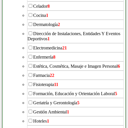
Celador
8
Cocina
1
Dermatología
2
Dirección de Instalaciones, Entidades Y Eventos
Deportivos
1
Electromedicina
21
Enfermería
8
Estética, Cosmética, Masaje e Imagen Personal
6
Farmacia
22
Fisioterapia
11
Formación, Educación y Orientación Laboral
5
Geriatría y Gerontología
5
Gestión Ambiental
1
Hoteles
1