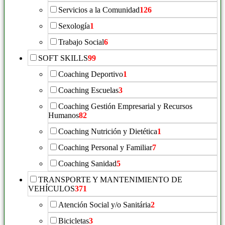
Servicios a la Comunidad
126
Sexología
1
Trabajo Social
6
SOFT SKILLS
99
Coaching Deportivo
1
Coaching Escuelas
3
Coaching Gestión Empresarial y Recursos
Humanos
82
Coaching Nutrición y Dietética
1
Coaching Personal y Familiar
7
Coaching Sanidad
5
TRANSPORTE Y MANTENIMIENTO DE
VEHÍCULOS
371
Atención Social y/o Sanitária
2
Bicicletas
3