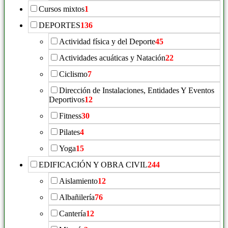
Cursos mixtos
1
DEPORTES
136
Actividad física y del Deporte
45
Actividades acuáticas y Natación
22
Ciclismo
7
Dirección de Instalaciones, Entidades Y Eventos
Deportivos
12
Fitness
30
Pilates
4
Yoga
15
EDIFICACIÓN Y OBRA CIVIL
244
Aislamiento
12
Albañilería
76
Cantería
12