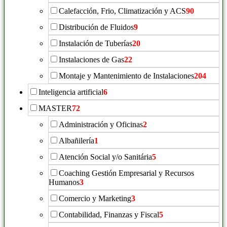
Calefacción, Frio, Climatización y ACS
90
Distribución de Fluidos
9
Instalación de Tuberías
20
Instalaciones de Gas
22
Montaje y Mantenimiento de Instalaciones
204
Inteligencia artificial
6
MASTER
72
Administración y Oficinas
2
Albañilería
1
Atención Social y/o Sanitária
5
Coaching Gestión Empresarial y Recursos
Humanos
3
Comercio y Marketing
3
Contabilidad, Finanzas y Fiscal
5