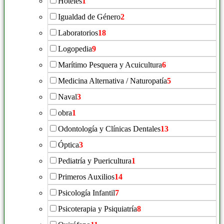
Hoteles
1
Igualdad de Género
2
Laboratorios
18
Logopedia
9
Marítimo Pesquera y Acuicultura
6
Medicina Alternativa / Naturopatía
5
Naval
3
obra
1
Odontología y Clínicas Dentales
13
Óptica
3
Pediatría y Puericultura
1
Primeros Auxilios
14
Psicología Infantil
7
Psicoterapia y Psiquiatría
8