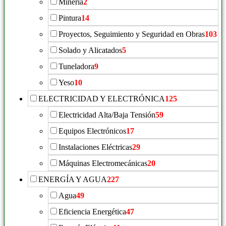
Minería
2
Pintura
14
Proyectos, Seguimiento y Seguridad en Obras
103
Solado y Alicatados
5
Tuneladora
9
Yeso
10
ELECTRICIDAD Y ELECTRÓNICA
125
Electricidad Alta/Baja Tensión
59
Equipos Electrónicos
17
Instalaciones Eléctricas
29
Máquinas Electromecánicas
20
ENERGÍA Y AGUA
227
Agua
49
Eficiencia Energética
47