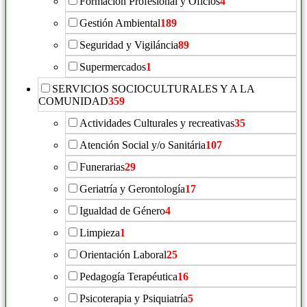
Formación Profesional y Oficios
4
Gestión Ambiental
189
Seguridad y Vigiláncia
89
Supermercados
1
SERVICIOS SOCIOCULTURALES Y A LA
COMUNIDAD
359
Actividades Culturales y recreativas
35
Atención Social y/o Sanitária
107
Funerarias
29
Geriatría y Gerontología
17
Igualdad de Género
4
Limpieza
1
Orientación Laboral
25
Pedagogía Terapéutica
16
Psicoterapia y Psiquiatría
5