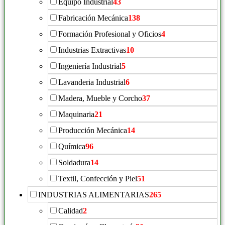
Equipo Industrial
43
Fabricación Mecánica
138
Formación Profesional y Oficios
4
Industrias Extractivas
10
Ingeniería Industrial
5
Lavanderia Industrial
6
Madera, Mueble y Corcho
37
Maquinaria
21
Producción Mecánica
14
Química
96
Soldadura
14
Textil, Confección y Piel
51
INDUSTRIAS ALIMENTARIAS
265
Calidad
2