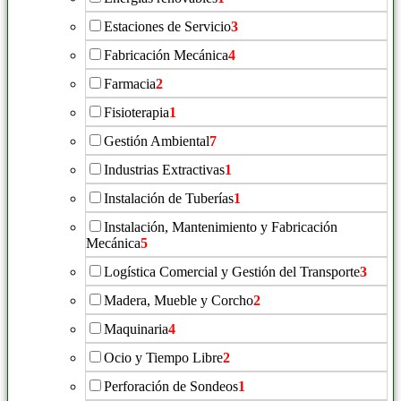
Estaciones de Servicio
3
Fabricación Mecánica
4
Farmacia
2
Fisioterapia
1
Gestión Ambiental
7
Industrias Extractivas
1
Instalación de Tuberías
1
Instalación, Mantenimiento y Fabricación
Mecánica
5
Logística Comercial y Gestión del Transporte
3
Madera, Mueble y Corcho
2
Maquinaria
4
Ocio y Tiempo Libre
2
Perforación de Sondeos
1