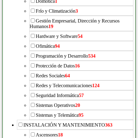
Domótica
1
Frío y Climatización
3
Gestión Empresarial, Dirección y Recursos
Humanos
19
Hardware y Software
54
Ofimática
94
Programación y Desarrollo
534
Protección de Datos
16
Redes Sociales
64
Redes y Telecomunicaciones
124
Seguridad Informática
57
Sistemas Operativos
20
Sistemas y Telemática
95
INSTALACIÓN Y MANTENIMIENTO
363
Ascensores
18