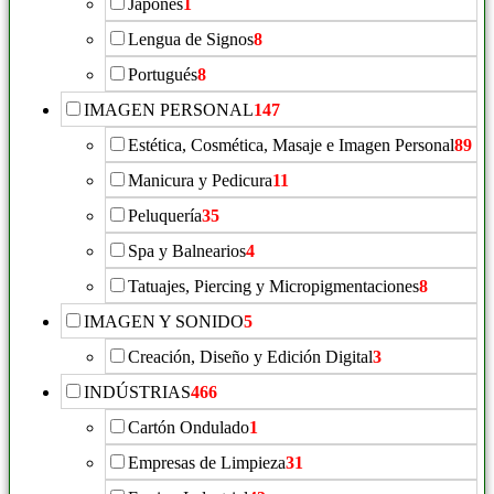
Japonés
1
Lengua de Signos
8
Portugués
8
IMAGEN PERSONAL
147
Estética, Cosmética, Masaje e Imagen Personal
89
Manicura y Pedicura
11
Peluquería
35
Spa y Balnearios
4
Tatuajes, Piercing y Micropigmentaciones
8
IMAGEN Y SONIDO
5
Creación, Diseño y Edición Digital
3
INDÚSTRIAS
466
Cartón Ondulado
1
Empresas de Limpieza
31