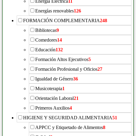
Energía Eléctrica
11
Energías renovables
126
FORMACIÓN COMPLEMENTARIA
248
Bibliotecas
9
Comedores
14
Educación
132
Formación Altos Ejecutivos
5
Formación Profesional y Oficios
27
Igualdad de Género
36
Musicoterapia
1
Orientación Laboral
21
Primeros Auxilios
4
HIGIENE Y SEGURIDAD ALIMENTARIA
51
APPCC y Etiquetado de Alimentos
8