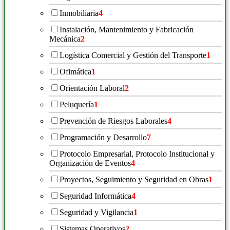
Inmobiliaria
4
Instalación, Mantenimiento y Fabricación
Mecánica
2
Logística Comercial y Gestión del Transporte
1
Ofimática
1
Orientación Laboral
2
Peluquería
1
Prevención de Riesgos Laborales
4
Programación y Desarrollo
7
Protocolo Empresarial, Protocolo Institucional y
Organización de Eventos
4
Proyectos, Seguimiento y Seguridad en Obras
1
Seguridad Informática
4
Seguridad y Vigilancia
1
Sistemas Operativos
2