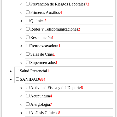
Prevención de Riesgos Laborales
73
Primeros Auxilios
4
Química
2
Redes y Telecomunicaciones
2
Restauración
1
Retroexcavadora
1
Salas de Cine
1
Supermercados
1
Salud Presencial
1
SANIDAD
684
Actividad Física y del Deporte
6
Acupuntura
4
Alergología
7
Análisis Clínicos
8