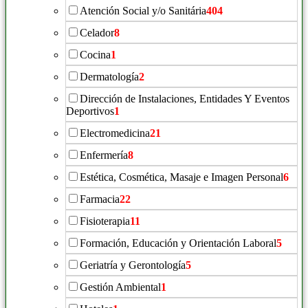
Atención Social y/o Sanitária
404
Celador
8
Cocina
1
Dermatología
2
Dirección de Instalaciones, Entidades Y Eventos
Deportivos
1
Electromedicina
21
Enfermería
8
Estética, Cosmética, Masaje e Imagen Personal
6
Farmacia
22
Fisioterapia
11
Formación, Educación y Orientación Laboral
5
Geriatría y Gerontología
5
Gestión Ambiental
1