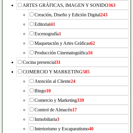
ARTES GRÁFICAS, IMAGEN Y SONIDO
363
Creación, Diseño y Edición Digital
243
Editorial
41
Escenografía
1
Maquetación y Artes Gráficas
62
Producción Cinematográfica
16
Cocina presencial
31
COMERCIO Y MARKETING
585
Atención al Cliente
24
Bingo
10
Comercio y Marketing
339
Control de Almacén
17
Inmobiliaria
3
Interiorismo y Escaparatismo
40