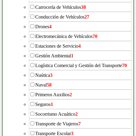
Carrocería de Vehículos
38
Conducción de Vehículos
27
Drones
4
Electromecánica de Vehículos
70
Estaciones de Servicio
4
Gestión Ambiental
1
Logística Comercial y Gestión del Transporte
70
Naútica
3
Naval
58
Primeros Auxilios
2
Seguros
1
Socorrismo Acuático
2
Transporte de Viajeros
7
Transporte Escolar
3