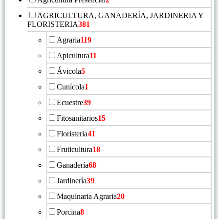
AGRICULTURA, GANADERÍA, JARDINERIA Y
FLORISTERIA
381
Agraria
119
Apicultura
11
Ávicola
5
Cunícola
1
Ecuestre
39
Fitosanitarios
15
Floristeria
41
Fruticultura
18
Ganadería
68
Jardinería
39
Maquinaria Agraria
20
Porcina
8