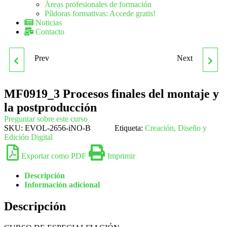
Áreas profesionales de formación
Píldoras formativas: Accede gratis!
Noticias
Contacto
Prev
Next
MF0848_3
MF0922_2 OBTENCIÓN
ORGANIZACIÓN Y
DE FORMAS
MF0919_3 Procesos finales del montaje y
la postproducción
CONTROL DEL
IMPRESORAS PARA
Preguntar sobre este curso
SKU:
EVOL-2656-iNO-B
Etiqueta:
Creación, Diseño y
MANTENIMIENTO DE
OFFSET, FLEXOGRAFÍA,
Edición Digital
Exportar como PDF
Imprimir
INSTALACIONES
SERIGRAFÍA Y
Descripción
SOLARES TÉRMICAS
TAMPOGRAFÍA POR EL
Información adicional
Descripción
MÉTODO