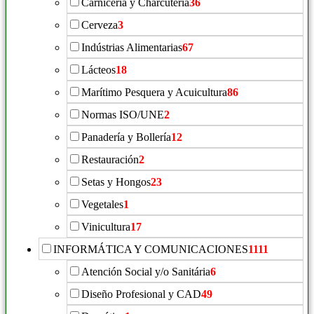
Carnicería y Charcutería
36
Cerveza
3
Indústrias Alimentarias
67
Lácteos
18
Marítimo Pesquera y Acuicultura
86
Normas ISO/UNE
2
Panadería y Bollería
12
Restauración
2
Setas y Hongos
23
Vegetales
1
Vinicultura
17
INFORMÁTICA Y COMUNICACIONES
1111
Atención Social y/o Sanitária
6
Diseño Profesional y CAD
49