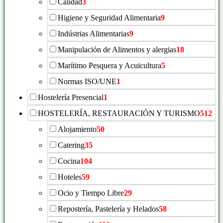
Calidad
3
Higiene y Seguridad Alimentaria
9
Indústrias Alimentarias
9
Manipulación de Alimentos y alergias
18
Marítimo Pesquera y Acuicultura
5
Normas ISO/UNE
1
Hostelería Presencial
1
HOSTELERÍA, RESTAURACIÓN Y TURISMO
512
Alojamiento
50
Catering
35
Cocina
104
Hoteles
59
Ocio y Tiempo Libre
29
Repostería, Pastelería y Helados
58