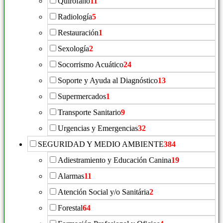
Quirófano
11
Radiología
5
Restauración
1
Sexología
2
Socorrismo Acuático
24
Soporte y Ayuda al Diagnóstico
13
Supermercados
1
Transporte Sanitario
9
Urgencias y Emergencias
32
SEGURIDAD Y MEDIO AMBIENTE
384
Adiestramiento y Educación Canina
19
Alarmas
11
Atención Social y/o Sanitária
2
Forestal
64