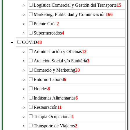
Logística Comercial y Gestión del Transporte
15
Marketing, Publicidad y Comunicación
166
Puente Grúa
2
Supermercados
4
COVID
48
Administración y Oficinas
12
Atención Social y/o Sanitária
3
Comercio y Marketing
20
Entorno Laboral
6
Hoteles
8
Indústrias Alimentarias
6
Restauración
11
Terapia Ocupacional
1
Transporte de Viajeros
2