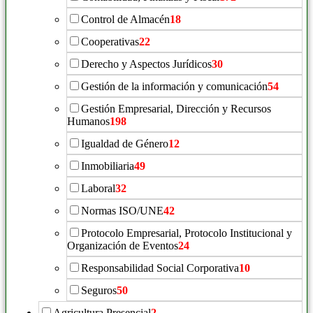
Control de Almacén
18
Cooperativas
22
Derecho y Aspectos Jurídicos
30
Gestión de la información y comunicación
54
Gestión Empresarial, Dirección y Recursos
Humanos
198
Igualdad de Género
12
Inmobiliaria
49
Laboral
32
Normas ISO/UNE
42
Protocolo Empresarial, Protocolo Institucional y
Organización de Eventos
24
Responsabilidad Social Corporativa
10
Seguros
50
Agricultura Presencial
2