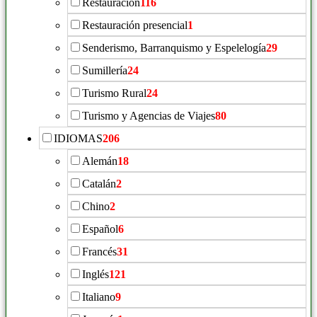
Restauración
116
Restauración presencial
1
Senderismo, Barranquismo y Espelelogía
29
Sumillería
24
Turismo Rural
24
Turismo y Agencias de Viajes
80
IDIOMAS
206
Alemán
18
Catalán
2
Chino
2
Español
6
Francés
31
Inglés
121
Italiano
9