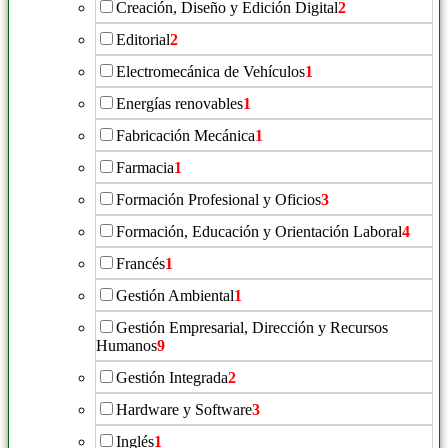
Creación, Diseño y Edición Digital
2
Editorial
2
Electromecánica de Vehículos
1
Energías renovables
1
Fabricación Mecánica
1
Farmacia
1
Formación Profesional y Oficios
3
Formación, Educación y Orientación Laboral
4
Francés
1
Gestión Ambiental
1
Gestión Empresarial, Dirección y Recursos
Humanos
9
Gestión Integrada
2
Hardware y Software
3
Inglés
1