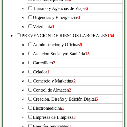
Turismo y Agencias de Viajes
2
Urgencias y Emergencias
1
Veterinaria
1
PREVENCIÓN DE RIESGOS LABORALES
154
Administración y Oficinas
5
Atención Social y/o Sanitária
15
Carretillero
2
Celador
1
Comercio y Marketing
2
Control de Almacén
2
Creación, Diseño y Edición Digital
5
Electromedicina
1
Empresas de Limpieza
3
Energías renovables
1