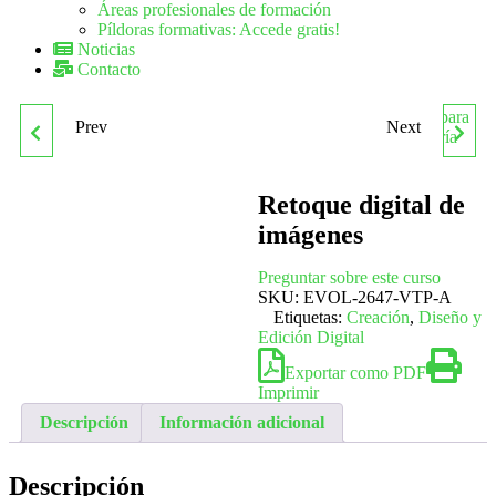
Áreas profesionales de formación
Píldoras formativas: Accede gratis!
Noticias
Contacto
Prev
Next
REPRESENTACIÓN
SALUD PÚBLICA Y
GRÁFICA Y
COMUNITARIA PARA
Retoque digital de
imágenes
MAQUETISMO
MÉDICOS Y PERSONAL
Preguntar sobre este curso
DE ENFERMERÍA
SKU:
EVOL-2647-VTP-A
Etiquetas:
Creación
,
Diseño y
Edición Digital
Exportar como PDF
Imprimir
Descripción
Información adicional
Descripción