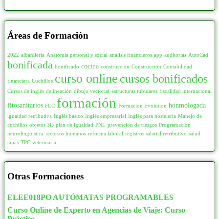
Áreas de Formación
2022
albañilería
Anatomia personal y social
análisis financieros
app
auditorias
AutoCad
bonificada
cocina
bonificado
construccion
Construcción
Contabilidad
curso online
cursos bonificados
financiera
Cuchillos
Cursos de inglés
delineación
dibujo vectorial
estructuras tubulares
fiscalidad internacional
formación
fitosanitarios
honmologada
FLC
Formación Evolution
igualdad retributiva
Inglés básico
Inglés empresarial
Inglés para hostelería
Manejo de
cuchillos
objetos 3D
plan de igualdad
PNL
prevencion de riesgos
Programación
neurolinguistica
recursos humanos
reforma laboral
registros salarial retributivo
salud
tapas
TPC
veterinaria
Otras Formaciones
ELEE018PO AUTÓMATAS PROGRAMABLES
Curso Online de Experto en Agencias de Viaje: Curso
Práctico