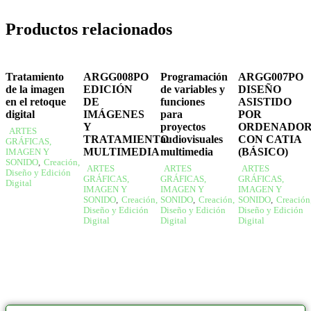
Productos relacionados
Tratamiento
ARGG008PO
Programación
ARGG007PO
de la imagen
EDICIÓN
de variables y
DISEÑO
en el retoque
DE
funciones
ASISTIDO
digital
IMÁGENES
para
POR
Y
proyectos
ORDENADO
ARTES
TRATAMIENTO
audiovisuales
CON CATIA
GRÁFICAS,
MULTIMEDIA
multimedia
(BÁSICO)
IMAGEN Y
SONIDO
,
Creación,
ARTES
ARTES
ARTES
Diseño y Edición
GRÁFICAS,
GRÁFICAS,
GRÁFICAS,
Digital
IMAGEN Y
IMAGEN Y
IMAGEN Y
SONIDO
,
Creación,
SONIDO
,
Creación,
SONIDO
,
Creación
Diseño y Edición
Diseño y Edición
Diseño y Edición
Digital
Digital
Digital