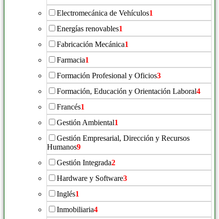
Electromecánica de Vehículos
1
Energías renovables
1
Fabricación Mecánica
1
Farmacia
1
Formación Profesional y Oficios
3
Formación, Educación y Orientación Laboral
4
Francés
1
Gestión Ambiental
1
Gestión Empresarial, Dirección y Recursos
Humanos
9
Gestión Integrada
2
Hardware y Software
3
Inglés
1
Inmobiliaria
4