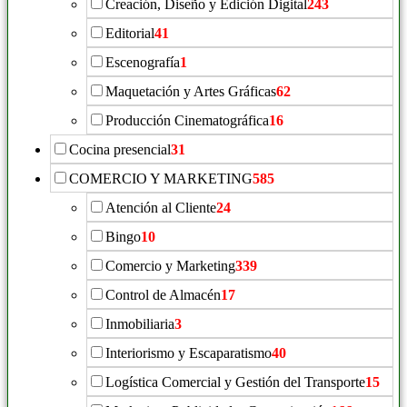
Creación, Diseño y Edición Digital
243
Editorial
41
Escenografía
1
Maquetación y Artes Gráficas
62
Producción Cinematográfica
16
Cocina presencial
31
COMERCIO Y MARKETING
585
Atención al Cliente
24
Bingo
10
Comercio y Marketing
339
Control de Almacén
17
Inmobiliaria
3
Interiorismo y Escaparatismo
40
Logística Comercial y Gestión del Transporte
15