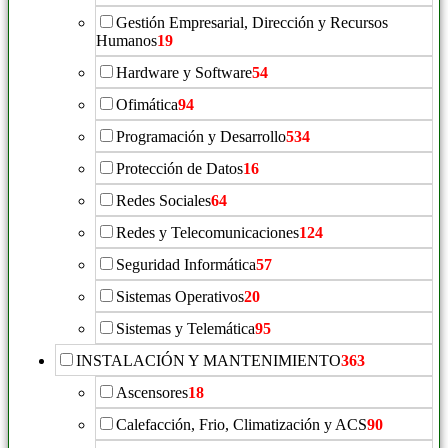
Gestión Empresarial, Dirección y Recursos
Humanos
19
Hardware y Software
54
Ofimática
94
Programación y Desarrollo
534
Protección de Datos
16
Redes Sociales
64
Redes y Telecomunicaciones
124
Seguridad Informática
57
Sistemas Operativos
20
Sistemas y Telemática
95
INSTALACIÓN Y MANTENIMIENTO
363
Ascensores
18
Calefacción, Frio, Climatización y ACS
90