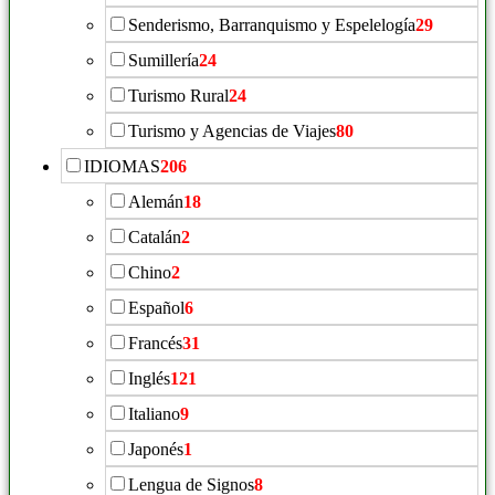
Senderismo, Barranquismo y Espelelogía
29
Sumillería
24
Turismo Rural
24
Turismo y Agencias de Viajes
80
IDIOMAS
206
Alemán
18
Catalán
2
Chino
2
Español
6
Francés
31
Inglés
121
Italiano
9
Japonés
1
Lengua de Signos
8