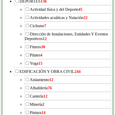
DEPORTES
136
Actividad física y del Deporte
45
Actividades acuáticas y Natación
22
Ciclismo
7
Dirección de Instalaciones, Entidades Y Eventos
Deportivos
12
Fitness
30
Pilates
4
Yoga
15
EDIFICACIÓN Y OBRA CIVIL
244
Aislamiento
12
Albañilería
76
Cantería
12
Minería
2
Pintura
14