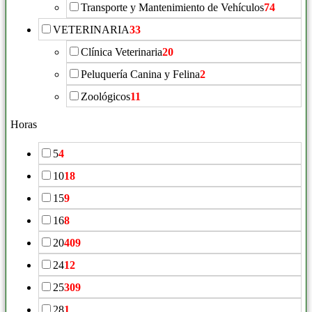
Transporte y Mantenimiento de Vehículos
74
VETERINARIA
33
Clínica Veterinaria
20
Peluquería Canina y Felina
2
Zoológicos
11
Horas
5
4
10
18
15
9
16
8
20
409
24
12
25
309
28
1