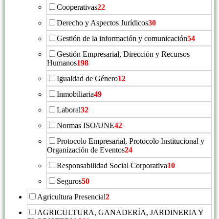
Cooperativas
22
Derecho y Aspectos Jurídicos
30
Gestión de la información y comunicación
54
Gestión Empresarial, Dirección y Recursos
Humanos
198
Igualdad de Género
12
Inmobiliaria
49
Laboral
32
Normas ISO/UNE
42
Protocolo Empresarial, Protocolo Institucional y
Organización de Eventos
24
Responsabilidad Social Corporativa
10
Seguros
50
Agricultura Presencial
2
AGRICULTURA, GANADERÍA, JARDINERIA Y