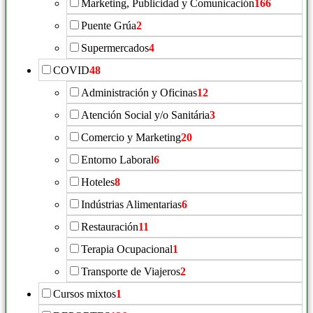
Marketing, Publicidad y Comunicación
166
Puente Grúa
2
Supermercados
4
COVID
48
Administración y Oficinas
12
Atención Social y/o Sanitária
3
Comercio y Marketing
20
Entorno Laboral
6
Hoteles
8
Indústrias Alimentarias
6
Restauración
11
Terapia Ocupacional
1
Transporte de Viajeros
2
Cursos mixtos
1