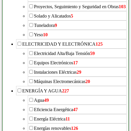
Proyectos, Seguimiento y Seguridad en Obras
103
Solado y Alicatados
5
Tuneladora
9
Yeso
10
ELECTRICIDAD Y ELECTRÓNICA
125
Electricidad Alta/Baja Tensión
59
Equipos Electrónicos
17
Instalaciones Eléctricas
29
Máquinas Electromecánicas
20
ENERGÍA Y AGUA
227
Agua
49
Eficiencia Energética
47
Energía Eléctrica
11
Energías renovables
126