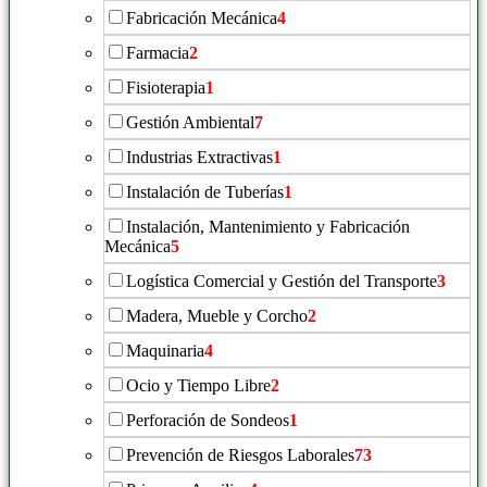
Fabricación Mecánica
4
Farmacia
2
Fisioterapia
1
Gestión Ambiental
7
Industrias Extractivas
1
Instalación de Tuberías
1
Instalación, Mantenimiento y Fabricación
Mecánica
5
Logística Comercial y Gestión del Transporte
3
Madera, Mueble y Corcho
2
Maquinaria
4
Ocio y Tiempo Libre
2
Perforación de Sondeos
1
Prevención de Riesgos Laborales
73