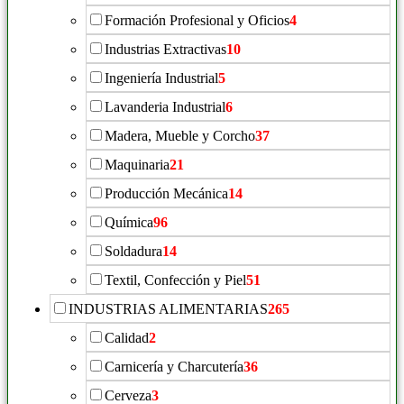
Formación Profesional y Oficios
4
Industrias Extractivas
10
Ingeniería Industrial
5
Lavanderia Industrial
6
Madera, Mueble y Corcho
37
Maquinaria
21
Producción Mecánica
14
Química
96
Soldadura
14
Textil, Confección y Piel
51
INDUSTRIAS ALIMENTARIAS
265
Calidad
2
Carnicería y Charcutería
36
Cerveza
3