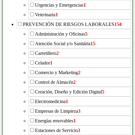
Urgencias y Emergencias
1
Veterinaria
1
PREVENCIÓN DE RIESGOS LABORALES
154
Administración y Oficinas
5
Atención Social y/o Sanitária
15
Carretillero
2
Celador
1
Comercio y Marketing
2
Control de Almacén
2
Creación, Diseño y Edición Digital
5
Electromedicina
1
Empresas de Limpieza
3
Energías renovables
1
Estaciones de Servicio
3