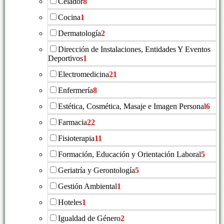
Celador
8
Cocina
1
Dermatología
2
Dirección de Instalaciones, Entidades Y Eventos
Deportivos
1
Electromedicina
21
Enfermería
8
Estética, Cosmética, Masaje e Imagen Personal
6
Farmacia
22
Fisioterapia
11
Formación, Educación y Orientación Laboral
5
Geriatría y Gerontología
5
Gestión Ambiental
1
Hoteles
1
Igualdad de Género
2