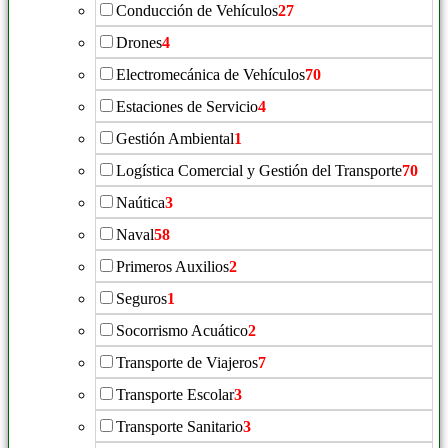
Conducción de Vehículos
27
Drones
4
Electromecánica de Vehículos
70
Estaciones de Servicio
4
Gestión Ambiental
1
Logística Comercial y Gestión del Transporte
70
Naútica
3
Naval
58
Primeros Auxilios
2
Seguros
1
Socorrismo Acuático
2
Transporte de Viajeros
7
Transporte Escolar
3
Transporte Sanitario
3