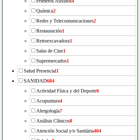
Primeros Auxilios
4
Química
2
Redes y Telecomunicaciones
2
Restauración
1
Retroexcavadora
1
Salas de Cine
1
Supermercados
1
Salud Presencial
1
SANIDAD
684
Actividad Física y del Deporte
6
Acupuntura
4
Alergología
7
Análisis Clínicos
8
Atención Social y/o Sanitária
404