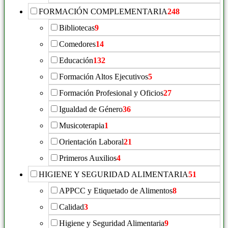
FORMACIÓN COMPLEMENTARIA
248
Bibliotecas
9
Comedores
14
Educación
132
Formación Altos Ejecutivos
5
Formación Profesional y Oficios
27
Igualdad de Género
36
Musicoterapia
1
Orientación Laboral
21
Primeros Auxilios
4
HIGIENE Y SEGURIDAD ALIMENTARIA
51
APPCC y Etiquetado de Alimentos
8
Calidad
3
Higiene y Seguridad Alimentaria
9