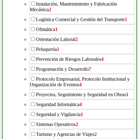
Instalación, Mantenimiento y Fabricación
Mecánica
2
Logística Comercial y Gestión del Transporte
1
Ofimática
1
Orientación Laboral
2
Peluquería
1
Prevención de Riesgos Laborales
4
Programación y Desarrollo
7
Protocolo Empresarial, Protocolo Institucional y
Organización de Eventos
4
Proyectos, Seguimiento y Seguridad en Obras
1
Seguridad Informática
4
Seguridad y Vigilancia
1
Sistemas Operativos
2
Turismo y Agencias de Viajes
2