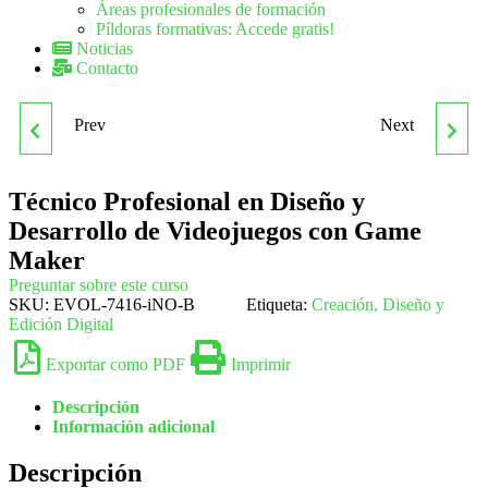
Áreas profesionales de formación
Píldoras formativas: Accede gratis!
Noticias
Contacto
Prev
Next
TÉCNICO PROFESIONAL
TÉCNICO PROFESIONAL
EN DISEÑO WEB
EN ELABORACIÓN DE
Técnico Profesional en Diseño y
Desarrollo de Videojuegos con Game
PROFESIONAL CON
ATESTADOS
Maker
Preguntar sobre este curso
DREAMWEAVER CS6
SKU:
EVOL-7416-iNO-B
Etiqueta:
Creación, Diseño y
Edición Digital
Exportar como PDF
Imprimir
Descripción
Información adicional
Descripción