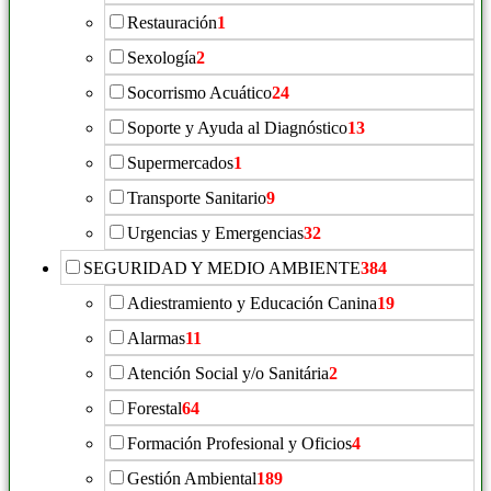
Restauración
1
Sexología
2
Socorrismo Acuático
24
Soporte y Ayuda al Diagnóstico
13
Supermercados
1
Transporte Sanitario
9
Urgencias y Emergencias
32
SEGURIDAD Y MEDIO AMBIENTE
384
Adiestramiento y Educación Canina
19
Alarmas
11
Atención Social y/o Sanitária
2
Forestal
64
Formación Profesional y Oficios
4
Gestión Ambiental
189