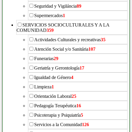
Seguridad y Vigiláncia
89
Supermercados
1
SERVICIOS SOCIOCULTURALES Y A LA
COMUNIDAD
359
Actividades Culturales y recreativas
35
Atención Social y/o Sanitária
107
Funerarias
29
Geriatría y Gerontología
17
Igualdad de Género
4
Limpieza
1
Orientación Laboral
25
Pedagogía Terapéutica
16
Psicoterapia y Psiquiatría
5
Servicios a la Comunidad
126