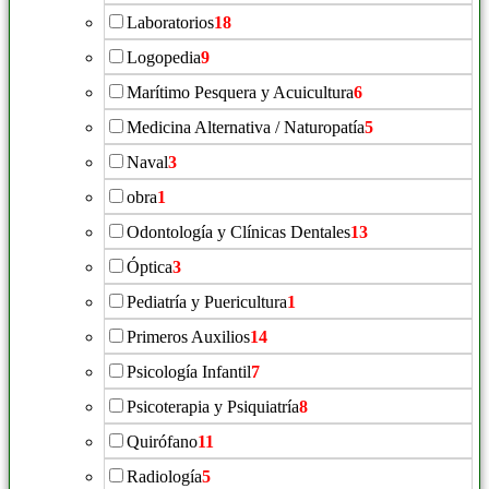
Laboratorios
18
Logopedia
9
Marítimo Pesquera y Acuicultura
6
Medicina Alternativa / Naturopatía
5
Naval
3
obra
1
Odontología y Clínicas Dentales
13
Óptica
3
Pediatría y Puericultura
1
Primeros Auxilios
14
Psicología Infantil
7
Psicoterapia y Psiquiatría
8
Quirófano
11
Radiología
5