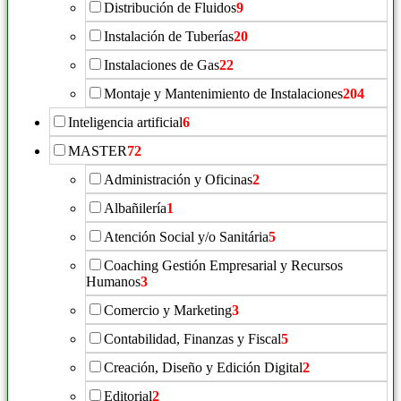
Distribución de Fluidos
9
Instalación de Tuberías
20
Instalaciones de Gas
22
Montaje y Mantenimiento de Instalaciones
204
Inteligencia artificial
6
MASTER
72
Administración y Oficinas
2
Albañilería
1
Atención Social y/o Sanitária
5
Coaching Gestión Empresarial y Recursos
Humanos
3
Comercio y Marketing
3
Contabilidad, Finanzas y Fiscal
5
Creación, Diseño y Edición Digital
2
Editorial
2