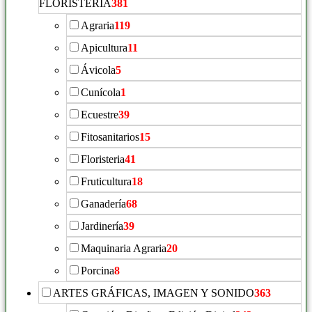
FLORISTERIA
381
Agraria
119
Apicultura
11
Ávicola
5
Cunícola
1
Ecuestre
39
Fitosanitarios
15
Floristeria
41
Fruticultura
18
Ganadería
68
Jardinería
39
Maquinaria Agraria
20
Porcina
8
ARTES GRÁFICAS, IMAGEN Y SONIDO
363