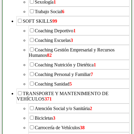
Sexología
1
Trabajo Social
6
SOFT SKILLS
99
Coaching Deportivo
1
Coaching Escuelas
3
Coaching Gestión Empresarial y Recursos
Humanos
82
Coaching Nutrición y Dietética
1
Coaching Personal y Familiar
7
Coaching Sanidad
5
TRANSPORTE Y MANTENIMIENTO DE
VEHÍCULOS
371
Atención Social y/o Sanitária
2
Bicicletas
3
Carrocería de Vehículos
38