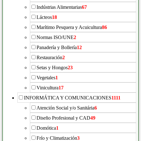
Indústrias Alimentarias
67
Lácteos
18
Marítimo Pesquera y Acuicultura
86
Normas ISO/UNE
2
Panadería y Bollería
12
Restauración
2
Setas y Hongos
23
Vegetales
1
Vinicultura
17
INFORMÁTICA Y COMUNICACIONES
1111
Atención Social y/o Sanitária
6
Diseño Profesional y CAD
49
Domótica
1
Frío y Climatización
3