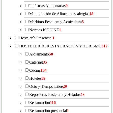
Indústrias Alimentarias
9
Manipulación de Alimentos y alergias
18
Marítimo Pesquera y Acuicultura
5
Normas ISO/UNE
1
Hostelería Presencial
1
HOSTELERÍA, RESTAURACIÓN Y TURISMO
512
Alojamiento
50
Catering
35
Cocina
104
Hoteles
59
Ocio y Tiempo Libre
29
Repostería, Pastelería y Helados
58
Restauración
116
Restauración presencial
1