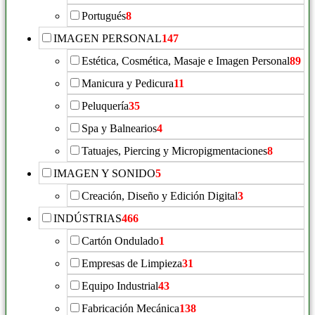
Portugués
8
IMAGEN PERSONAL
147
Estética, Cosmética, Masaje e Imagen Personal
89
Manicura y Pedicura
11
Peluquería
35
Spa y Balnearios
4
Tatuajes, Piercing y Micropigmentaciones
8
IMAGEN Y SONIDO
5
Creación, Diseño y Edición Digital
3
INDÚSTRIAS
466
Cartón Ondulado
1
Empresas de Limpieza
31
Equipo Industrial
43
Fabricación Mecánica
138