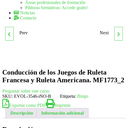
Áreas profesionales de formación
Píldoras formativas: Accede gratis!
Noticias
Contacto
Prev
Next
MF1757_3
MF1817_3 GESTIÓN DE
ADIESTRAMIENTO DE
LA RECOLECCIÓN DE
PERROS PARA
SETAS Y TRUFAS
Conducción de los Juegos de Ruleta
DETECCIÓN, BÚSQUEDA,
Francesa y Ruleta Americana. MF1773_2
SALVAMENTO Y
Preguntar sobre este curso
SKU:
EVOL-3546-iNO-B
Etiqueta:
Bingo
RESCATE DE VÍCTIMAS
Exportar como PDF
Imprimir
Descripción
Información adicional