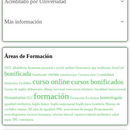
Acreditado por Universidad
Más información
Áreas de Formación
2022
albañilería
Anatomia personal y social
análisis financieros
app
auditorias
AutoCad
bonificada
cocina
bonificado
construccion
Construcción
Contabilidad
curso online
cursos bonificados
financiera
Cuchillos
Cursos de inglés
delineación
dibujo vectorial
estructuras tubulares
fiscalidad internacional
formación
fitosanitarios
honmologada
FLC
Formación Evolution
igualdad retributiva
Inglés básico
Inglés empresarial
Inglés para hostelería
Manejo de
cuchillos
objetos 3D
plan de igualdad
PNL
prevencion de riesgos
Programación
neurolinguistica
recursos humanos
reforma laboral
registros salarial retributivo
salud
tapas
TPC
veterinaria