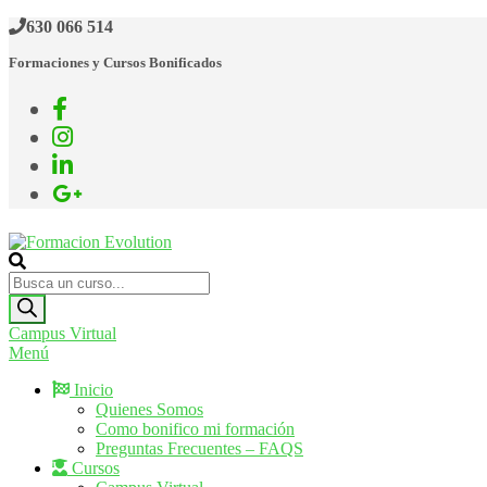
Saltar
630 066 514
al
Formaciones y Cursos Bonificados
contenido
Formacion Evolution
Cursos de formación continua
Búsqueda
de
productos
Campus Virtual
Menú
Inicio
Quienes Somos
Como bonifico mi formación
Preguntas Frecuentes – FAQS
Cursos