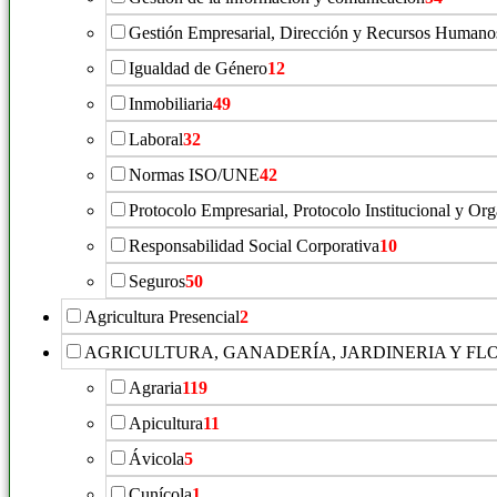
Gestión Empresarial, Dirección y Recursos Humano
Igualdad de Género
12
Inmobiliaria
49
Laboral
32
Normas ISO/UNE
42
Protocolo Empresarial, Protocolo Institucional y Or
Responsabilidad Social Corporativa
10
Seguros
50
Agricultura Presencial
2
AGRICULTURA, GANADERÍA, JARDINERIA Y FL
Agraria
119
Apicultura
11
Ávicola
5
Cunícola
1