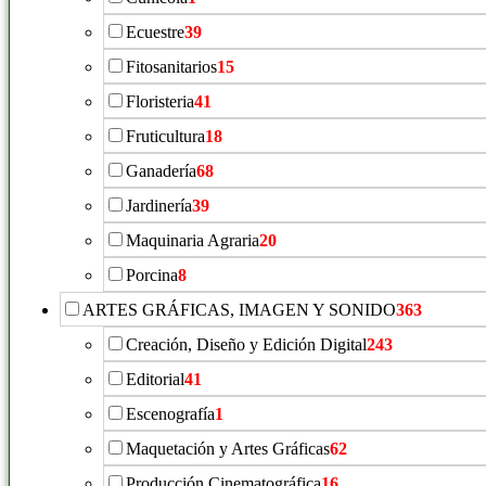
Ecuestre
39
Fitosanitarios
15
Floristeria
41
Fruticultura
18
Ganadería
68
Jardinería
39
Maquinaria Agraria
20
Porcina
8
ARTES GRÁFICAS, IMAGEN Y SONIDO
363
Creación, Diseño y Edición Digital
243
Editorial
41
Escenografía
1
Maquetación y Artes Gráficas
62
Producción Cinematográfica
16