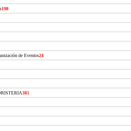
s
198
ganización de Eventos
24
ORISTERIA
381