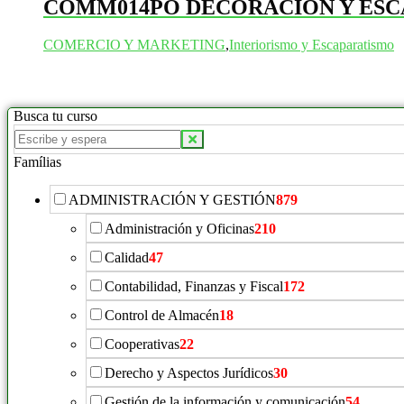
COMM014PO DECORACIÓN Y ES
COMERCIO Y MARKETING
,
Interiorismo y Escaparatismo
Busca tu curso
Buscar
productos:
Famílias
ADMINISTRACIÓN Y GESTIÓN
879
Administración y Oficinas
210
Calidad
47
Contabilidad, Finanzas y Fiscal
172
Control de Almacén
18
Cooperativas
22
Derecho y Aspectos Jurídicos
30
Gestión de la información y comunicación
54