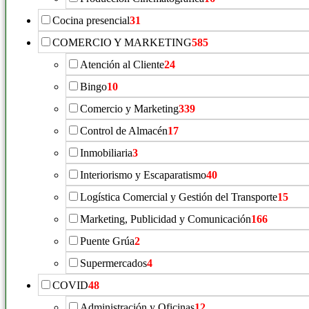
Cocina presencial
31
COMERCIO Y MARKETING
585
Atención al Cliente
24
Bingo
10
Comercio y Marketing
339
Control de Almacén
17
Inmobiliaria
3
Interiorismo y Escaparatismo
40
Logística Comercial y Gestión del Transporte
15
Marketing, Publicidad y Comunicación
166
Puente Grúa
2
Supermercados
4
COVID
48
Administración y Oficinas
12