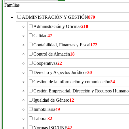
productos:
Famílias
ADMINISTRACIÓN Y GESTIÓN
879
Administración y Oficinas
210
Calidad
47
Contabilidad, Finanzas y Fiscal
172
Control de Almacén
18
Cooperativas
22
Derecho y Aspectos Jurídicos
30
Gestión de la información y comunicación
54
Gestión Empresarial, Dirección y Recursos Humano
Igualdad de Género
12
Inmobiliaria
49
Laboral
32
Normas ISO/UNE
42