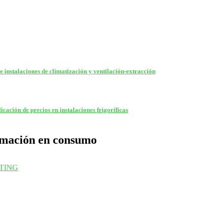
e instalaciones de climatización y ventilación-extracción
cación de precios en instalaciones frigoríficas
ormación en consumo
TING