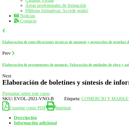
Campus Virtual
Áreas profesionales de formación
Píldoras formativas: Accede gratis!
Noticias
Contacto
Elaboración de especificaciones técnicas de montaje y protocolos de pruebas d
Prev
Elaboración de presupuestos de montaje. Valoración de unidades de obra y apli
Next
Elaboración de boletines y síntesis de inf
Preguntar sobre este curso
SKU:
EVOL-2921-VNO-B
Etiqueta:
COMERCIO Y MARKE
Exportar como PDF
Imprimir
Descripción
Información adicional