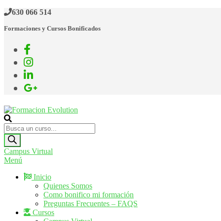
Saltar
630 066 514
al
Formaciones y Cursos Bonificados
contenido
Formacion Evolution
Cursos de formación continua
Búsqueda
de
productos
Campus Virtual
Menú
Inicio
Quienes Somos
Como bonifico mi formación
Preguntas Frecuentes – FAQS
Cursos