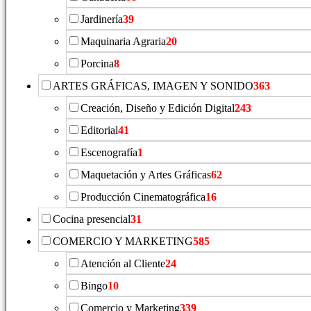
Jardinería
39
Maquinaria Agraria
20
Porcina
8
ARTES GRÁFICAS, IMAGEN Y SONIDO
363
Creación, Diseño y Edición Digital
243
Editorial
41
Escenografía
1
Maquetación y Artes Gráficas
62
Producción Cinematográfica
16
Cocina presencial
31
COMERCIO Y MARKETING
585
Atención al Cliente
24
Bingo
10
Comercio y Marketing
339