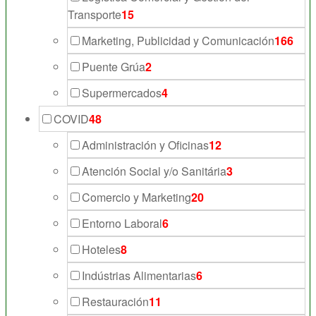
Transporte
15
Marketing, Publicidad y Comunicación
166
Puente Grúa
2
Supermercados
4
COVID
48
Administración y Oficinas
12
Atención Social y/o Sanitária
3
Comercio y Marketing
20
Entorno Laboral
6
Hoteles
8
Indústrias Alimentarias
6
Restauración
11