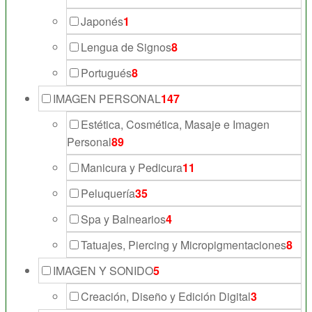
Japonés
1
Lengua de Signos
8
Portugués
8
IMAGEN PERSONAL
147
Estética, Cosmética, Masaje e Imagen
Personal
89
Manicura y Pedicura
11
Peluquería
35
Spa y Balnearios
4
Tatuajes, Piercing y Micropigmentaciones
8
IMAGEN Y SONIDO
5
Creación, Diseño y Edición Digital
3