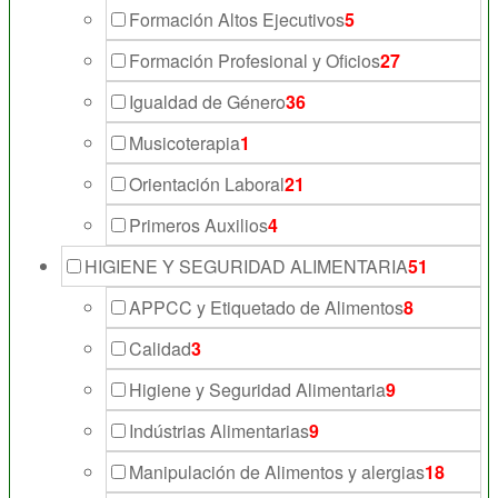
Formación Altos Ejecutivos
5
Formación Profesional y Oficios
27
Igualdad de Género
36
Musicoterapia
1
Orientación Laboral
21
Primeros Auxilios
4
HIGIENE Y SEGURIDAD ALIMENTARIA
51
APPCC y Etiquetado de Alimentos
8
Calidad
3
Higiene y Seguridad Alimentaria
9
Indústrias Alimentarias
9
Manipulación de Alimentos y alergias
18