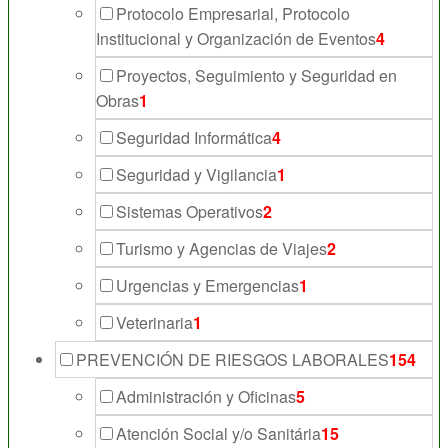
Protocolo Empresarial, Protocolo
Institucional y Organización de Eventos
4
Proyectos, Seguimiento y Seguridad en
Obras
1
Seguridad Informática
4
Seguridad y Vigilancia
1
Sistemas Operativos
2
Turismo y Agencias de Viajes
2
Urgencias y Emergencias
1
Veterinaria
1
PREVENCIÓN DE RIESGOS LABORALES
154
Administración y Oficinas
5
Atención Social y/o Sanitária
15