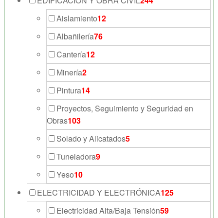
EDIFICACIÓN Y OBRA CIVIL
244
Aislamiento
12
Albañilería
76
Cantería
12
Minería
2
Pintura
14
Proyectos, Seguimiento y Seguridad en
Obras
103
Solado y Alicatados
5
Tuneladora
9
Yeso
10
ELECTRICIDAD Y ELECTRÓNICA
125
Electricidad Alta/Baja Tensión
59