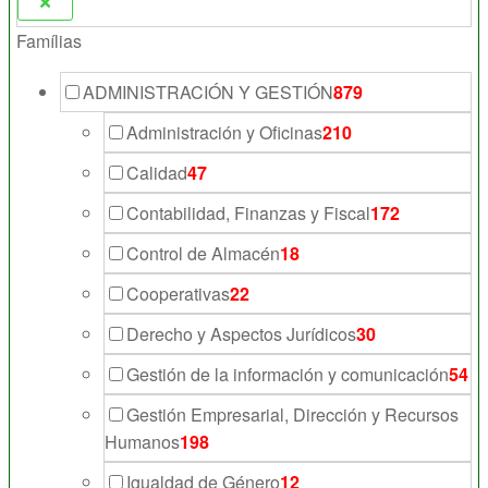
Famílias
ADMINISTRACIÓN Y GESTIÓN
879
Administración y Oficinas
210
Calidad
47
Contabilidad, Finanzas y Fiscal
172
Control de Almacén
18
Cooperativas
22
Derecho y Aspectos Jurídicos
30
Gestión de la información y comunicación
54
Gestión Empresarial, Dirección y Recursos
Humanos
198
Igualdad de Género
12