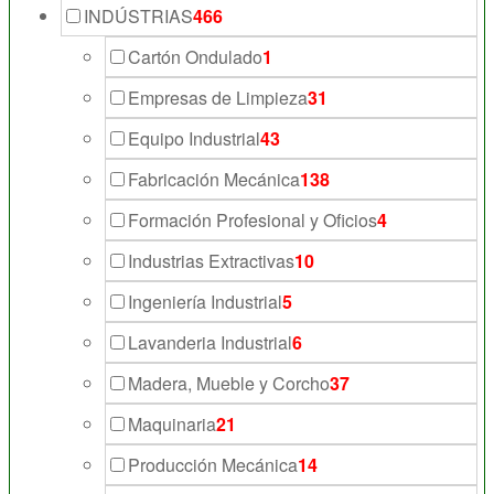
INDÚSTRIAS
466
Cartón Ondulado
1
Empresas de Limpieza
31
Equipo Industrial
43
Fabricación Mecánica
138
Formación Profesional y Oficios
4
Industrias Extractivas
10
Ingeniería Industrial
5
Lavanderia Industrial
6
Madera, Mueble y Corcho
37
Maquinaria
21
Producción Mecánica
14