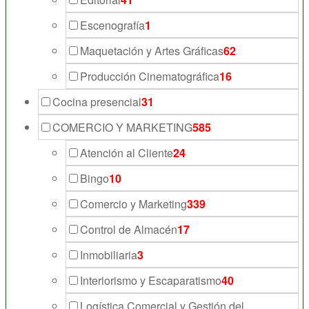
Escenografía
1
Maquetación y Artes Gráficas
62
Producción Cinematográfica
16
Cocina presencial
31
COMERCIO Y MARKETING
585
Atención al Cliente
24
Bingo
10
Comercio y Marketing
339
Control de Almacén
17
Inmobiliaria
3
Interiorismo y Escaparatismo
40
Logística Comercial y Gestión del