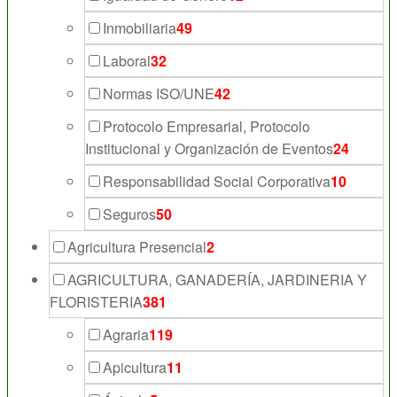
Inmobiliaria
49
Laboral
32
Normas ISO/UNE
42
Protocolo Empresarial, Protocolo
Institucional y Organización de Eventos
24
Responsabilidad Social Corporativa
10
Seguros
50
Agricultura Presencial
2
AGRICULTURA, GANADERÍA, JARDINERIA Y
FLORISTERIA
381
Agraria
119
Apicultura
11