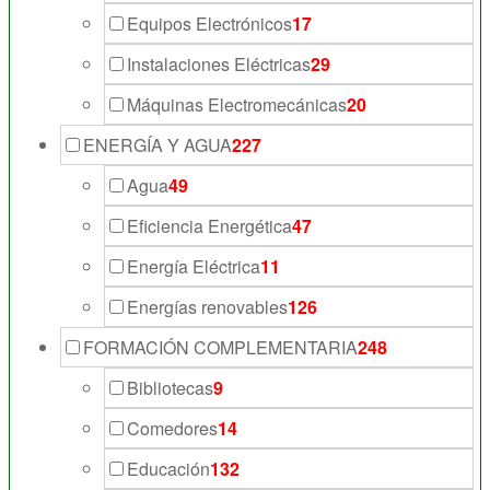
Equipos Electrónicos
17
Instalaciones Eléctricas
29
Máquinas Electromecánicas
20
ENERGÍA Y AGUA
227
Agua
49
Eficiencia Energética
47
Energía Eléctrica
11
Energías renovables
126
FORMACIÓN COMPLEMENTARIA
248
Bibliotecas
9
Comedores
14
Educación
132