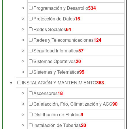
Programación y Desarrollo
534
Protección de Datos
16
Redes Sociales
64
Redes y Telecomunicaciones
124
Seguridad Informática
57
Sistemas Operativos
20
Sistemas y Telemática
95
INSTALACIÓN Y MANTENIMIENTO
363
Ascensores
18
Calefacción, Frio, Climatización y ACS
90
Distribución de Fluidos
9
Instalación de Tuberías
20