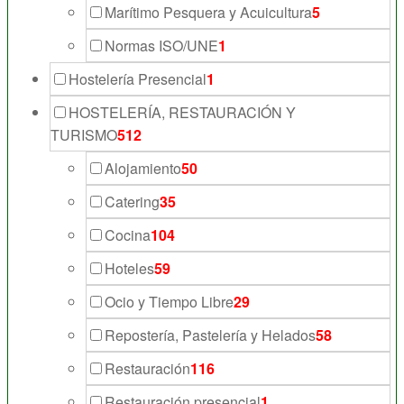
Marítimo Pesquera y Acuicultura
5
Normas ISO/UNE
1
Hostelería Presencial
1
HOSTELERÍA, RESTAURACIÓN Y
TURISMO
512
Alojamiento
50
Catering
35
Cocina
104
Hoteles
59
Ocio y Tiempo Libre
29
Repostería, Pastelería y Helados
58
Restauración
116
Restauración presencial
1