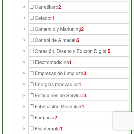
Carretillero
2
Celador
1
Comercio y Marketing
2
Control de Almacén
2
Creación, Diseño y Edición Digital
5
Electromedicina
1
Empresas de Limpieza
3
Energías renovables
1
Estaciones de Servicio
3
Fabricación Mecánica
4
Farmacia
2
Fisioterapia
1