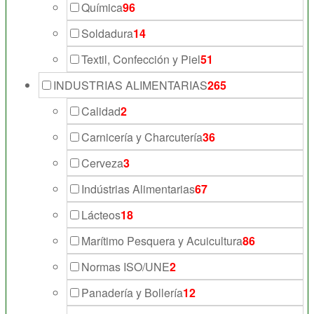
Química
96
Soldadura
14
Textil, Confección y Piel
51
INDUSTRIAS ALIMENTARIAS
265
Calidad
2
Carnicería y Charcutería
36
Cerveza
3
Indústrias Alimentarias
67
Lácteos
18
Marítimo Pesquera y Acuicultura
86
Normas ISO/UNE
2
Panadería y Bollería
12