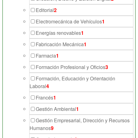
Editorial
2
Electromecánica de Vehículos
1
Energías renovables
1
Fabricación Mecánica
1
Farmacia
1
Formación Profesional y Oficios
3
Formación, Educación y Orientación
Laboral
4
Francés
1
Gestión Ambiental
1
Gestión Empresarial, Dirección y Recursos
Humanos
9