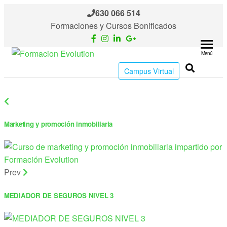
630 066 514
Formaciones y Cursos Bonificados
Menú
Formacion
Cursos
Campus Virtual
de
Evolution
formación
continua
Marketing y promoción inmobiliaria
Prev
MEDIADOR DE SEGUROS NIVEL 3