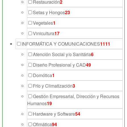
Restauración
2
Setas y Hongos
23
Vegetales
1
Vinicultura
17
INFORMÁTICA Y COMUNICACIONES
1111
Atención Social y/o Sanitária
6
Diseño Profesional y CAD
49
Domótica
1
Frío y Climatización
3
Gestión Empresarial, Dirección y Recursos
Humanos
19
Hardware y Software
54
Ofimática
94