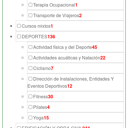
Terapia Ocupacional
1
Transporte de Viajeros
2
Cursos mixtos
1
DEPORTES
136
Actividad física y del Deporte
45
Actividades acuáticas y Natación
22
Ciclismo
7
Dirección de Instalaciones, Entidades Y
Eventos Deportivos
12
Fitness
30
Pilates
4
Yoga
15