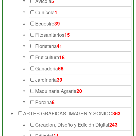
Ávicola
5
Cunícola
1
Ecuestre
39
Fitosanitarios
15
Floristeria
41
Fruticultura
18
Ganadería
68
Jardinería
39
Maquinaria Agraria
20
Porcina
8
ARTES GRÁFICAS, IMAGEN Y SONIDO
363
Creación, Diseño y Edición Digital
243
Editorial
41