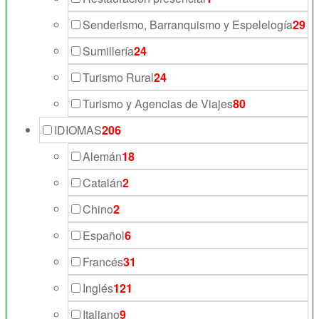
Senderismo, Barranquismo y Espelelogía
29
Sumillería
24
Turismo Rural
24
Turismo y Agencias de Viajes
80
IDIOMAS
206
Alemán
18
Catalán
2
Chino
2
Español
6
Francés
31
Inglés
121
Italiano
9