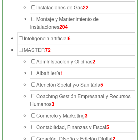
Instalaciones de Gas
22
Montaje y Mantenimiento de
Instalaciones
204
Inteligencia artificial
6
MASTER
72
Administración y Oficinas
2
Albañilería
1
Atención Social y/o Sanitária
5
Coaching Gestión Empresarial y Recursos
Humanos
3
Comercio y Marketing
3
Contabilidad, Finanzas y Fiscal
5
Creación, Diseño y Edición Digital
2