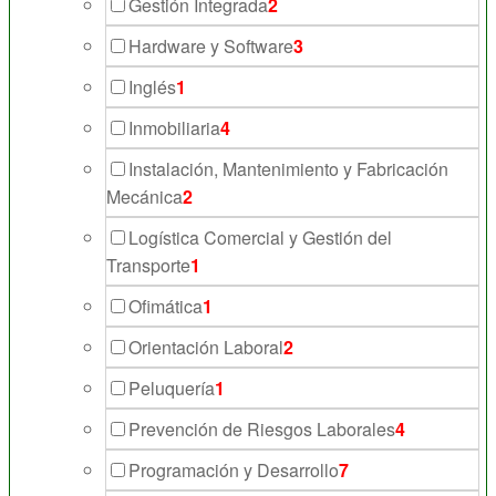
Gestión Integrada
2
Hardware y Software
3
Inglés
1
Inmobiliaria
4
Instalación, Mantenimiento y Fabricación
Mecánica
2
Logística Comercial y Gestión del
Transporte
1
Ofimática
1
Orientación Laboral
2
Peluquería
1
Prevención de Riesgos Laborales
4
Programación y Desarrollo
7