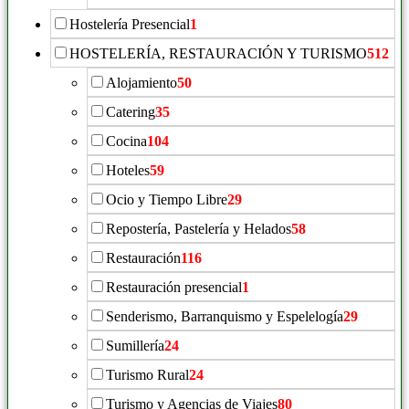
Hostelería Presencial
1
HOSTELERÍA, RESTAURACIÓN Y TURISMO
512
Alojamiento
50
Catering
35
Cocina
104
Hoteles
59
Ocio y Tiempo Libre
29
Repostería, Pastelería y Helados
58
Restauración
116
Restauración presencial
1
Senderismo, Barranquismo y Espelelogía
29
Sumillería
24
Turismo Rural
24
Turismo y Agencias de Viajes
80