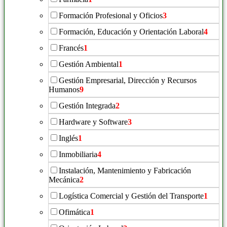
Formación Profesional y Oficios
3
Formación, Educación y Orientación Laboral
4
Francés
1
Gestión Ambiental
1
Gestión Empresarial, Dirección y Recursos
Humanos
9
Gestión Integrada
2
Hardware y Software
3
Inglés
1
Inmobiliaria
4
Instalación, Mantenimiento y Fabricación
Mecánica
2
Logística Comercial y Gestión del Transporte
1
Ofimática
1