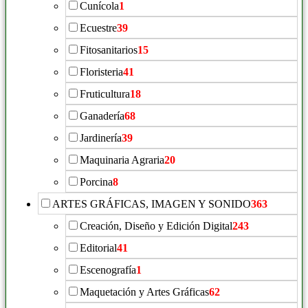
Cunícola
1
Ecuestre
39
Fitosanitarios
15
Floristeria
41
Fruticultura
18
Ganadería
68
Jardinería
39
Maquinaria Agraria
20
Porcina
8
ARTES GRÁFICAS, IMAGEN Y SONIDO
363
Creación, Diseño y Edición Digital
243
Editorial
41
Escenografía
1
Maquetación y Artes Gráficas
62