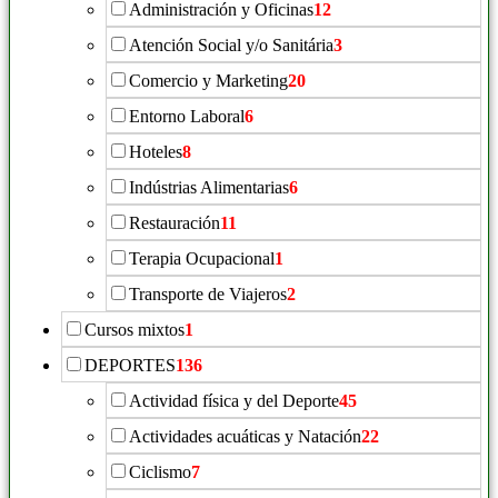
Administración y Oficinas
12
Atención Social y/o Sanitária
3
Comercio y Marketing
20
Entorno Laboral
6
Hoteles
8
Indústrias Alimentarias
6
Restauración
11
Terapia Ocupacional
1
Transporte de Viajeros
2
Cursos mixtos
1
DEPORTES
136
Actividad física y del Deporte
45
Actividades acuáticas y Natación
22
Ciclismo
7