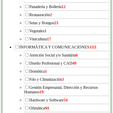
Panadería y Bollería
12
Restauración
2
Setas y Hongos
23
Vegetales
1
Vinicultura
17
INFORMÁTICA Y COMUNICACIONES
1111
Atención Social y/o Sanitária
6
Diseño Profesional y CAD
49
Domótica
1
Frío y Climatización
3
Gestión Empresarial, Dirección y Recursos
Humanos
19
Hardware y Software
54
Ofimática
94