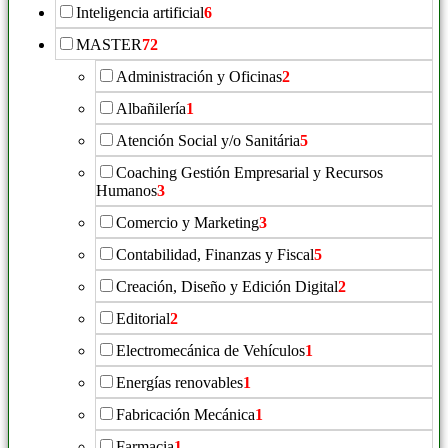
Inteligencia artificial
6
MASTER
72
Administración y Oficinas
2
Albañilería
1
Atención Social y/o Sanitária
5
Coaching Gestión Empresarial y Recursos
Humanos
3
Comercio y Marketing
3
Contabilidad, Finanzas y Fiscal
5
Creación, Diseño y Edición Digital
2
Editorial
2
Electromecánica de Vehículos
1
Energías renovables
1
Fabricación Mecánica
1
Farmacia
1