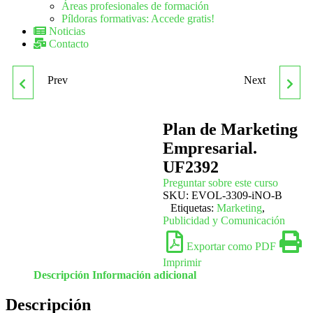
Áreas profesionales de formación
Píldoras formativas: Accede gratis!
Noticias
Contacto
Prev
Next
UF2390 OPERACIONES
UF2416 UTILIZACIÓN DE
PREVIAS Y TOMA DE
LAS TÉCNICAS DE
Plan de Marketing
Empresarial.
DATOS PARA ENSAYOS
MOVILIDAD EN
UF2392
Preguntar sobre este curso
DE AISLAMIENTO
DESPLAZAMIENTOS
SKU:
EVOL-3309-iNO-B
Etiquetas:
Marketing
,
ACÚSTICO
INTERNOS POR EL
Publicidad y Comunicación
Exportar como PDF
CENTRO EDUCATIVO
Imprimir
Descripción
Información adicional
DEL ACNEE
Descripción