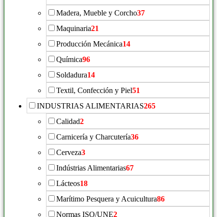
Madera, Mueble y Corcho
37
Maquinaria
21
Producción Mecánica
14
Química
96
Soldadura
14
Textil, Confección y Piel
51
INDUSTRIAS ALIMENTARIAS
265
Calidad
2
Carnicería y Charcutería
36
Cerveza
3
Indústrias Alimentarias
67
Lácteos
18
Marítimo Pesquera y Acuicultura
86
Normas ISO/UNE
2