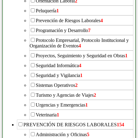
Orientación Laboral
2
Peluquería
1
Prevención de Riesgos Laborales
4
Programación y Desarrollo
7
Protocolo Empresarial, Protocolo Institucional y
Organización de Eventos
4
Proyectos, Seguimiento y Seguridad en Obras
1
Seguridad Informática
4
Seguridad y Vigilancia
1
Sistemas Operativos
2
Turismo y Agencias de Viajes
2
Urgencias y Emergencias
1
Veterinaria
1
PREVENCIÓN DE RIESGOS LABORALES
154
Administración y Oficinas
5