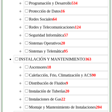
Programación y Desarrollo
534
Protección de Datos
16
Redes Sociales
64
Redes y Telecomunicaciones
124
Seguridad Informática
57
Sistemas Operativos
20
Sistemas y Telemática
95
INSTALACIÓN Y MANTENIMIENTO
363
Ascensores
18
Calefacción, Frio, Climatización y ACS
90
Distribución de Fluidos
9
Instalación de Tuberías
20
Instalaciones de Gas
22
Montaje y Mantenimiento de Instalaciones
204