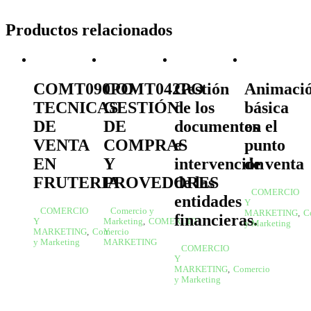
Productos relacionados
COMT090PO
COMT042PO
Gestión
Animaci
TECNICAS
GESTIÓN
de los
básica
DE
DE
documentos
en el
VENTA
COMPRAS
e
punto
EN
Y
intervención
de venta
FRUTERIA
PROVEDORES
de las
COMERCIO
entidades
Y
COMERCIO
Comercio y
MARKETING
,
C
financieras.
Y
Marketing
,
COMERCIO
y Marketing
MARKETING
,
Comercio
Y
y Marketing
MARKETING
COMERCIO
Y
MARKETING
,
Comercio
y Marketing