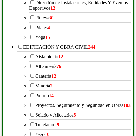
Dirección de Instalaciones, Entidades Y Eventos
Deportivos
12
Fitness
30
Pilates
4
Yoga
15
EDIFICACIÓN Y OBRA CIVIL
244
Aislamiento
12
Albañilería
76
Cantería
12
Minería
2
Pintura
14
Proyectos, Seguimiento y Seguridad en Obras
103
Solado y Alicatados
5
Tuneladora
9
Yeso
10