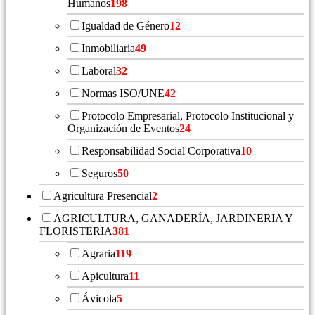
Humanos
198
Igualdad de Género
12
Inmobiliaria
49
Laboral
32
Normas ISO/UNE
42
Protocolo Empresarial, Protocolo Institucional y
Organización de Eventos
24
Responsabilidad Social Corporativa
10
Seguros
50
Agricultura Presencial
2
AGRICULTURA, GANADERÍA, JARDINERIA Y
FLORISTERIA
381
Agraria
119
Apicultura
11
Ávicola
5