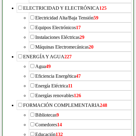
ELECTRICIDAD Y ELECTRÓNICA
125
Electricidad Alta/Baja Tensión
59
Equipos Electrónicos
17
Instalaciones Eléctricas
29
Máquinas Electromecánicas
20
ENERGÍA Y AGUA
227
Agua
49
Eficiencia Energética
47
Energía Eléctrica
11
Energías renovables
126
FORMACIÓN COMPLEMENTARIA
248
Bibliotecas
9
Comedores
14
Educación
132