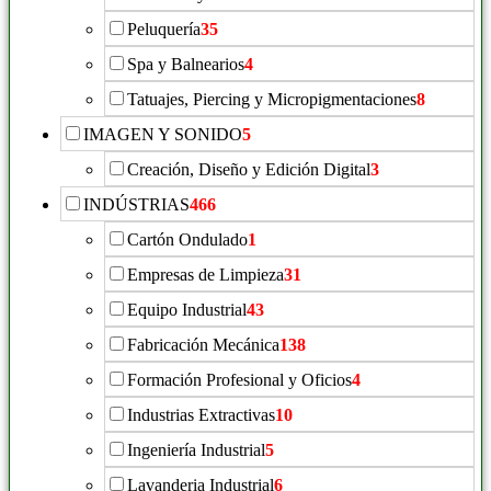
Peluquería
35
Spa y Balnearios
4
Tatuajes, Piercing y Micropigmentaciones
8
IMAGEN Y SONIDO
5
Creación, Diseño y Edición Digital
3
INDÚSTRIAS
466
Cartón Ondulado
1
Empresas de Limpieza
31
Equipo Industrial
43
Fabricación Mecánica
138
Formación Profesional y Oficios
4
Industrias Extractivas
10
Ingeniería Industrial
5
Lavanderia Industrial
6