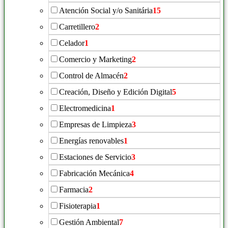
Atención Social y/o Sanitária
15
Carretillero
2
Celador
1
Comercio y Marketing
2
Control de Almacén
2
Creación, Diseño y Edición Digital
5
Electromedicina
1
Empresas de Limpieza
3
Energías renovables
1
Estaciones de Servicio
3
Fabricación Mecánica
4
Farmacia
2
Fisioterapia
1
Gestión Ambiental
7