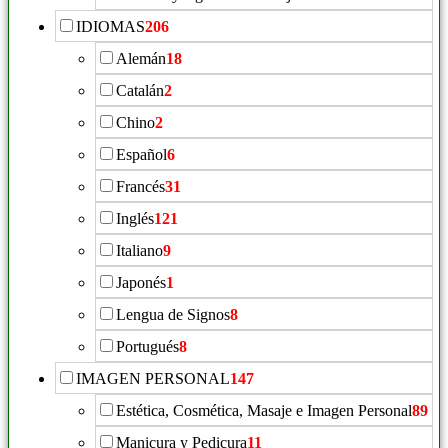
IDIOMAS
206
Alemán
18
Catalán
2
Chino
2
Español
6
Francés
31
Inglés
121
Italiano
9
Japonés
1
Lengua de Signos
8
Portugués
8
IMAGEN PERSONAL
147
Estética, Cosmética, Masaje e Imagen Personal
89
Manicura y Pedicura
11