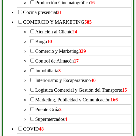
Producción Cinematográfica
16
Cocina presencial
31
COMERCIO Y MARKETING
585
Atención al Cliente
24
Bingo
10
Comercio y Marketing
339
Control de Almacén
17
Inmobiliaria
3
Interiorismo y Escaparatismo
40
Logística Comercial y Gestión del Transporte
15
Marketing, Publicidad y Comunicación
166
Puente Grúa
2
Supermercados
4
COVID
48