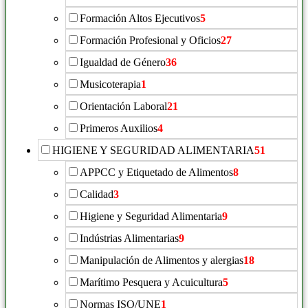
Formación Altos Ejecutivos
5
Formación Profesional y Oficios
27
Igualdad de Género
36
Musicoterapia
1
Orientación Laboral
21
Primeros Auxilios
4
HIGIENE Y SEGURIDAD ALIMENTARIA
51
APPCC y Etiquetado de Alimentos
8
Calidad
3
Higiene y Seguridad Alimentaria
9
Indústrias Alimentarias
9
Manipulación de Alimentos y alergias
18
Marítimo Pesquera y Acuicultura
5
Normas ISO/UNE
1