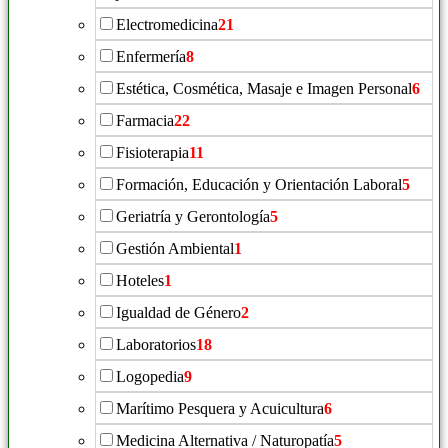
Electromedicina
21
Enfermería
8
Estética, Cosmética, Masaje e Imagen Personal
6
Farmacia
22
Fisioterapia
11
Formación, Educación y Orientación Laboral
5
Geriatría y Gerontología
5
Gestión Ambiental
1
Hoteles
1
Igualdad de Género
2
Laboratorios
18
Logopedia
9
Marítimo Pesquera y Acuicultura
6
Medicina Alternativa / Naturopatía
5