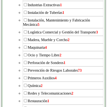
Industrias Extractivas
1
Instalación de Tuberías
1
Instalación, Mantenimiento y Fabricación
Mecánica
5
Logística Comercial y Gestión del Transporte
3
Madera, Mueble y Corcho
2
Maquinaria
4
Ocio y Tiempo Libre
2
Perforación de Sondeos
1
Prevención de Riesgos Laborales
73
Primeros Auxilios
4
Química
2
Redes y Telecomunicaciones
2
Restauración
1