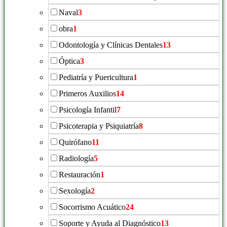
Naval
3
obra
1
Odontología y Clínicas Dentales
13
Óptica
3
Pediatría y Puericultura
1
Primeros Auxilios
14
Psicología Infantil
7
Psicoterapia y Psiquiatría
8
Quirófano
11
Radiología
5
Restauración
1
Sexología
2
Socorrismo Acuático
24
Soporte y Ayuda al Diagnóstico
13