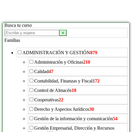
Busca tu curso
Famílias
ADMINISTRACIÓN Y GESTIÓN
879
Administración y Oficinas
210
Calidad
47
Contabilidad, Finanzas y Fiscal
172
Control de Almacén
18
Cooperativas
22
Derecho y Aspectos Jurídicos
30
Gestión de la información y comunicación
54
Gestión Empresarial, Dirección y Recursos