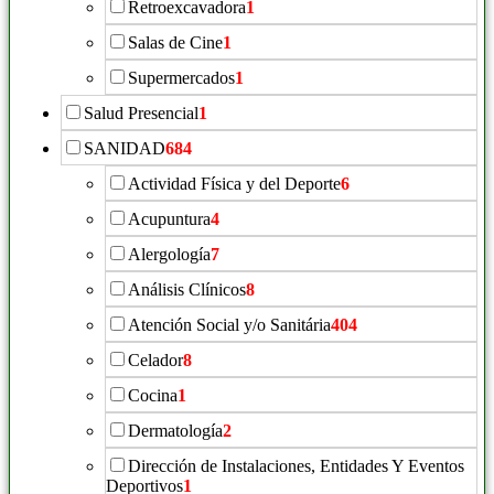
Retroexcavadora
1
Salas de Cine
1
Supermercados
1
Salud Presencial
1
SANIDAD
684
Actividad Física y del Deporte
6
Acupuntura
4
Alergología
7
Análisis Clínicos
8
Atención Social y/o Sanitária
404
Celador
8
Cocina
1
Dermatología
2
Dirección de Instalaciones, Entidades Y Eventos
Deportivos
1