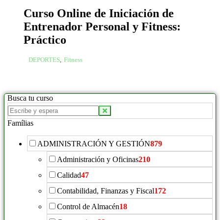
Curso Online de Iniciación de
Entrenador Personal y Fitness:
Práctico
DEPORTES
,
Fitness
Busca tu curso
Famílias
ADMINISTRACIÓN Y GESTIÓN
879
Administración y Oficinas
210
Calidad
47
Contabilidad, Finanzas y Fiscal
172
Control de Almacén
18