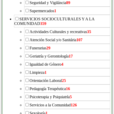
Seguridad y Vigiláncia
89
Supermercados
1
SERVICIOS SOCIOCULTURALES Y A LA
COMUNIDAD
359
Actividades Culturales y recreativas
35
Atención Social y/o Sanitária
107
Funerarias
29
Geriatría y Gerontología
17
Igualdad de Género
4
Limpieza
1
Orientación Laboral
25
Pedagogía Terapéutica
16
Psicoterapia y Psiquiatría
5
Servicios a la Comunidad
126
Sexología
1