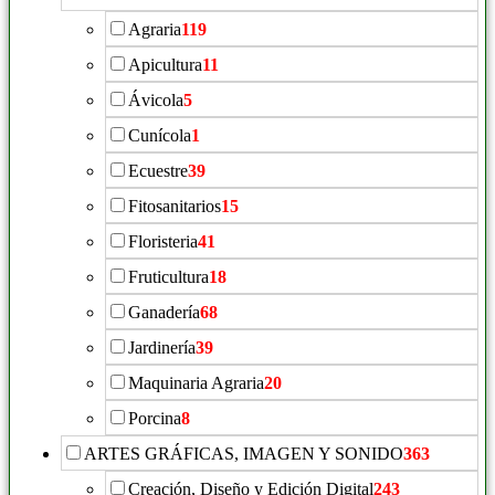
Agraria
119
Apicultura
11
Ávicola
5
Cunícola
1
Ecuestre
39
Fitosanitarios
15
Floristeria
41
Fruticultura
18
Ganadería
68
Jardinería
39
Maquinaria Agraria
20
Porcina
8
ARTES GRÁFICAS, IMAGEN Y SONIDO
363
Creación, Diseño y Edición Digital
243