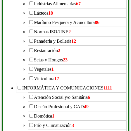
Indústrias Alimentarias
67
Lácteos
18
Marítimo Pesquera y Acuicultura
86
Normas ISO/UNE
2
Panadería y Bollería
12
Restauración
2
Setas y Hongos
23
Vegetales
1
Vinicultura
17
INFORMÁTICA Y COMUNICACIONES
1111
Atención Social y/o Sanitária
6
Diseño Profesional y CAD
49
Domótica
1
Frío y Climatización
3