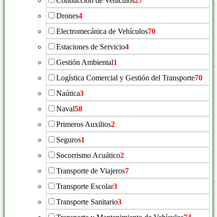
Conducción de Vehículos
27
Drones
4
Electromecánica de Vehículos
70
Estaciones de Servicio
4
Gestión Ambiental
1
Logística Comercial y Gestión del Transporte
70
Naútica
3
Naval
58
Primeros Auxilios
2
Seguros
1
Socorrismo Acuático
2
Transporte de Viajeros
7
Transporte Escolar
3
Transporte Sanitario
3