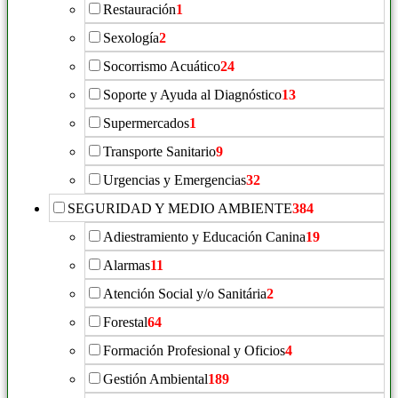
Restauración
1
Sexología
2
Socorrismo Acuático
24
Soporte y Ayuda al Diagnóstico
13
Supermercados
1
Transporte Sanitario
9
Urgencias y Emergencias
32
SEGURIDAD Y MEDIO AMBIENTE
384
Adiestramiento y Educación Canina
19
Alarmas
11
Atención Social y/o Sanitária
2
Forestal
64
Formación Profesional y Oficios
4
Gestión Ambiental
189