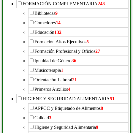
FORMACIÓN COMPLEMENTARIA
248
Bibliotecas
9
Comedores
14
Educación
132
Formación Altos Ejecutivos
5
Formación Profesional y Oficios
27
Igualdad de Género
36
Musicoterapia
1
Orientación Laboral
21
Primeros Auxilios
4
HIGIENE Y SEGURIDAD ALIMENTARIA
51
APPCC y Etiquetado de Alimentos
8
Calidad
3
Higiene y Seguridad Alimentaria
9