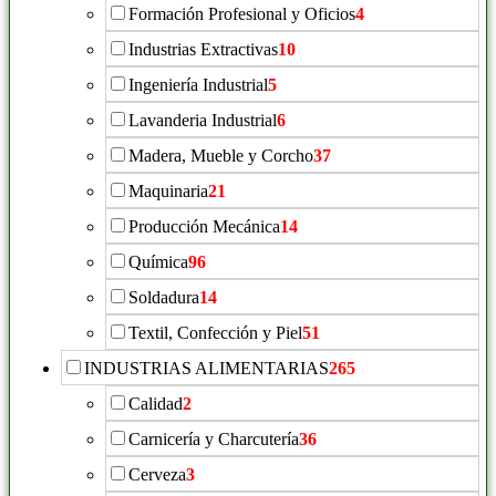
Formación Profesional y Oficios
4
Industrias Extractivas
10
Ingeniería Industrial
5
Lavanderia Industrial
6
Madera, Mueble y Corcho
37
Maquinaria
21
Producción Mecánica
14
Química
96
Soldadura
14
Textil, Confección y Piel
51
INDUSTRIAS ALIMENTARIAS
265
Calidad
2
Carnicería y Charcutería
36
Cerveza
3