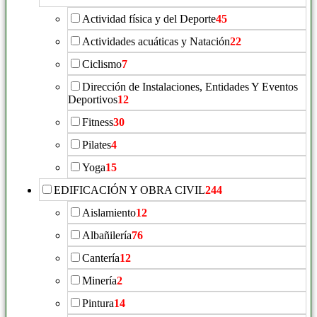
Actividad física y del Deporte
45
Actividades acuáticas y Natación
22
Ciclismo
7
Dirección de Instalaciones, Entidades Y Eventos
Deportivos
12
Fitness
30
Pilates
4
Yoga
15
EDIFICACIÓN Y OBRA CIVIL
244
Aislamiento
12
Albañilería
76
Cantería
12
Minería
2
Pintura
14