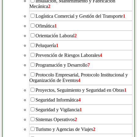
Instalación, Mantenimiento y Fabricación
Mecánica
2
Logística Comercial y Gestión del Transporte
1
Ofimática
1
Orientación Laboral
2
Peluquería
1
Prevención de Riesgos Laborales
4
Programación y Desarrollo
7
Protocolo Empresarial, Protocolo Institucional y
Organización de Eventos
4
Proyectos, Seguimiento y Seguridad en Obras
1
Seguridad Informática
4
Seguridad y Vigilancia
1
Sistemas Operativos
2
Turismo y Agencias de Viajes
2