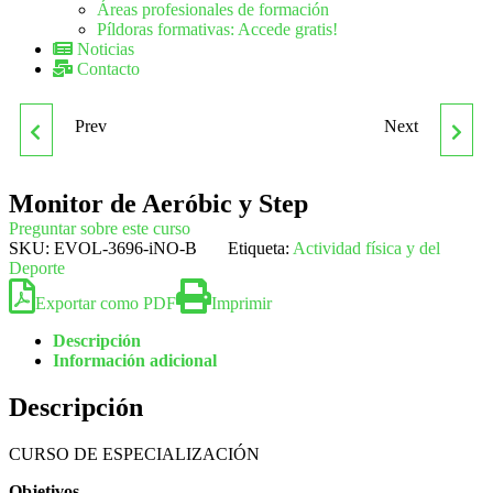
Áreas profesionales de formación
Píldoras formativas: Accede gratis!
Noticias
Contacto
Prev
Next
MONITOR DE
MONITOR DE AULA
ACTIVIDADES FÍSICO-
MATINAL
Monitor de Aeróbic y Step
Preguntar sobre este curso
DEPORTIVAS EN EL
SKU:
EVOL-3696-iNO-B
Etiqueta:
Actividad física y del
Deporte
MEDIO AMBIENTE
Exportar como PDF
Imprimir
Descripción
Información adicional
Descripción
CURSO DE ESPECIALIZACIÓN
Objetivos