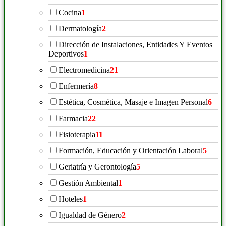
Cocina
1
Dermatología
2
Dirección de Instalaciones, Entidades Y Eventos
Deportivos
1
Electromedicina
21
Enfermería
8
Estética, Cosmética, Masaje e Imagen Personal
6
Farmacia
22
Fisioterapia
11
Formación, Educación y Orientación Laboral
5
Geriatría y Gerontología
5
Gestión Ambiental
1
Hoteles
1
Igualdad de Género
2