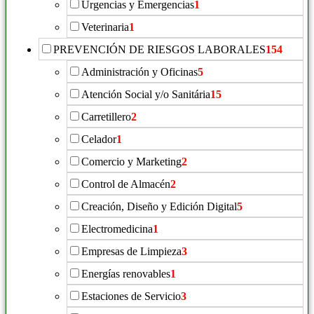
Urgencias y Emergencias
1
Veterinaria
1
PREVENCIÓN DE RIESGOS LABORALES
154
Administración y Oficinas
5
Atención Social y/o Sanitária
15
Carretillero
2
Celador
1
Comercio y Marketing
2
Control de Almacén
2
Creación, Diseño y Edición Digital
5
Electromedicina
1
Empresas de Limpieza
3
Energías renovables
1
Estaciones de Servicio
3