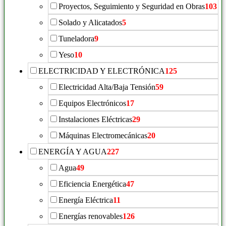
Proyectos, Seguimiento y Seguridad en Obras
103
Solado y Alicatados
5
Tuneladora
9
Yeso
10
ELECTRICIDAD Y ELECTRÓNICA
125
Electricidad Alta/Baja Tensión
59
Equipos Electrónicos
17
Instalaciones Eléctricas
29
Máquinas Electromecánicas
20
ENERGÍA Y AGUA
227
Agua
49
Eficiencia Energética
47
Energía Eléctrica
11
Energías renovables
126