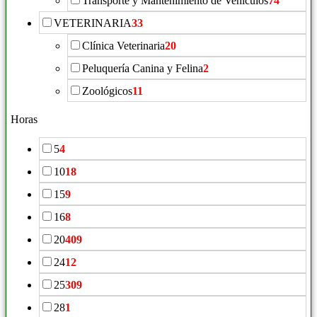
Transporte y Mantenimiento de Vehículos
74
VETERINARIA
33
Clínica Veterinaria
20
Peluquería Canina y Felina
2
Zoológicos
11
Horas
5
4
10
18
15
9
16
8
20
409
24
12
25
309
28
1