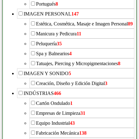
Portugués
8
IMAGEN PERSONAL
147
Estética, Cosmética, Masaje e Imagen Personal
89
Manicura y Pedicura
11
Peluquería
35
Spa y Balnearios
4
Tatuajes, Piercing y Micropigmentaciones
8
IMAGEN Y SONIDO
5
Creación, Diseño y Edición Digital
3
INDÚSTRIAS
466
Cartón Ondulado
1
Empresas de Limpieza
31
Equipo Industrial
43
Fabricación Mecánica
138