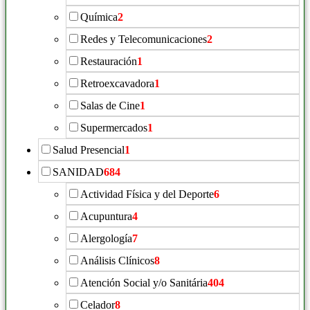
Química
2
Redes y Telecomunicaciones
2
Restauración
1
Retroexcavadora
1
Salas de Cine
1
Supermercados
1
Salud Presencial
1
SANIDAD
684
Actividad Física y del Deporte
6
Acupuntura
4
Alergología
7
Análisis Clínicos
8
Atención Social y/o Sanitária
404
Celador
8