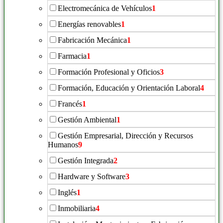
Electromecánica de Vehículos
1
Energías renovables
1
Fabricación Mecánica
1
Farmacia
1
Formación Profesional y Oficios
3
Formación, Educación y Orientación Laboral
4
Francés
1
Gestión Ambiental
1
Gestión Empresarial, Dirección y Recursos
Humanos
9
Gestión Integrada
2
Hardware y Software
3
Inglés
1
Inmobiliaria
4