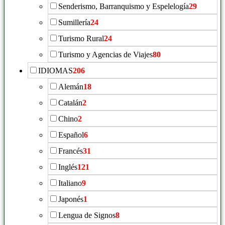
Senderismo, Barranquismo y Espelelogía
29
Sumillería
24
Turismo Rural
24
Turismo y Agencias de Viajes
80
IDIOMAS
206
Alemán
18
Catalán
2
Chino
2
Español
6
Francés
31
Inglés
121
Italiano
9
Japonés
1
Lengua de Signos
8