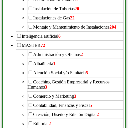
Instalación de Tuberías
20
Instalaciones de Gas
22
Montaje y Mantenimiento de Instalaciones
204
Inteligencia artificial
6
MASTER
72
Administración y Oficinas
2
Albañilería
1
Atención Social y/o Sanitária
5
Coaching Gestión Empresarial y Recursos
Humanos
3
Comercio y Marketing
3
Contabilidad, Finanzas y Fiscal
5
Creación, Diseño y Edición Digital
2
Editorial
2