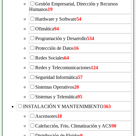
Gestión Empresarial, Dirección y Recursos
Humanos
19
Hardware y Software
54
Ofimática
94
Programación y Desarrollo
534
Protección de Datos
16
Redes Sociales
64
Redes y Telecomunicaciones
124
Seguridad Informática
57
Sistemas Operativos
20
Sistemas y Telemática
95
INSTALACIÓN Y MANTENIMIENTO
363
Ascensores
18
Calefacción, Frio, Climatización y ACS
90
Distribución de Fluidos
9