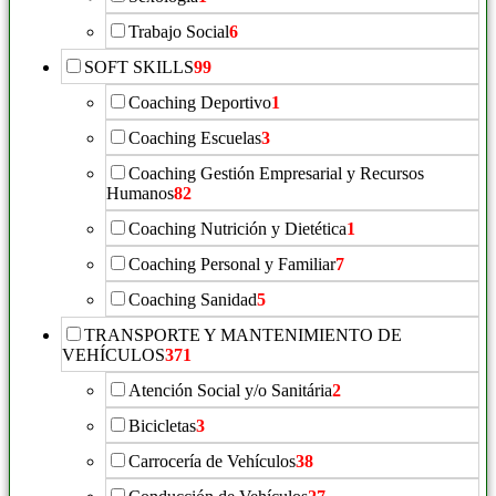
Trabajo Social
6
SOFT SKILLS
99
Coaching Deportivo
1
Coaching Escuelas
3
Coaching Gestión Empresarial y Recursos
Humanos
82
Coaching Nutrición y Dietética
1
Coaching Personal y Familiar
7
Coaching Sanidad
5
TRANSPORTE Y MANTENIMIENTO DE
VEHÍCULOS
371
Atención Social y/o Sanitária
2
Bicicletas
3
Carrocería de Vehículos
38