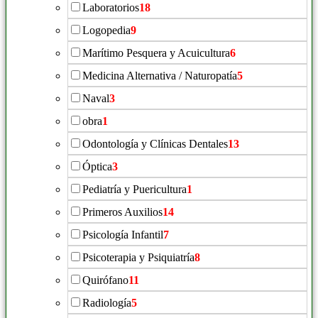
Laboratorios
18
Logopedia
9
Marítimo Pesquera y Acuicultura
6
Medicina Alternativa / Naturopatía
5
Naval
3
obra
1
Odontología y Clínicas Dentales
13
Óptica
3
Pediatría y Puericultura
1
Primeros Auxilios
14
Psicología Infantil
7
Psicoterapia y Psiquiatría
8
Quirófano
11
Radiología
5