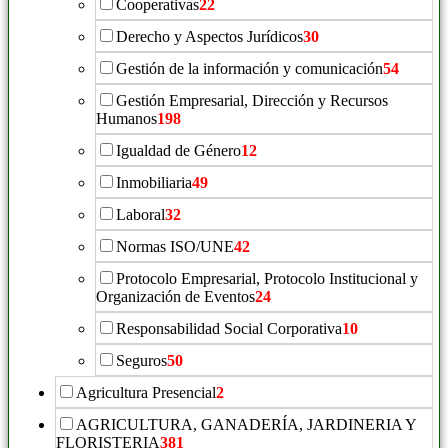
Cooperativas
22
Derecho y Aspectos Jurídicos
30
Gestión de la información y comunicación
54
Gestión Empresarial, Dirección y Recursos
Humanos
198
Igualdad de Género
12
Inmobiliaria
49
Laboral
32
Normas ISO/UNE
42
Protocolo Empresarial, Protocolo Institucional y
Organización de Eventos
24
Responsabilidad Social Corporativa
10
Seguros
50
Agricultura Presencial
2
AGRICULTURA, GANADERÍA, JARDINERIA Y
FLORISTERIA
381