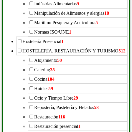
Indústrias Alimentarias
9
Manipulación de Alimentos y alergias
18
Marítimo Pesquera y Acuicultura
5
Normas ISO/UNE
1
Hostelería Presencial
1
HOSTELERÍA, RESTAURACIÓN Y TURISMO
512
Alojamiento
50
Catering
35
Cocina
104
Hoteles
59
Ocio y Tiempo Libre
29
Repostería, Pastelería y Helados
58
Restauración
116
Restauración presencial
1