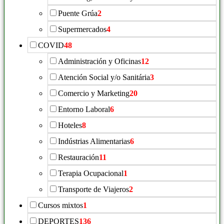
Puente Grúa
2
Supermercados
4
COVID
48
Administración y Oficinas
12
Atención Social y/o Sanitária
3
Comercio y Marketing
20
Entorno Laboral
6
Hoteles
8
Indústrias Alimentarias
6
Restauración
11
Terapia Ocupacional
1
Transporte de Viajeros
2
Cursos mixtos
1
DEPORTES
136