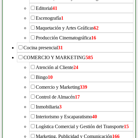
Editorial
41
Escenografía
1
Maquetación y Artes Gráficas
62
Producción Cinematográfica
16
Cocina presencial
31
COMERCIO Y MARKETING
585
Atención al Cliente
24
Bingo
10
Comercio y Marketing
339
Control de Almacén
17
Inmobiliaria
3
Interiorismo y Escaparatismo
40
Logística Comercial y Gestión del Transporte
15
Marketing, Publicidad y Comunicación
166