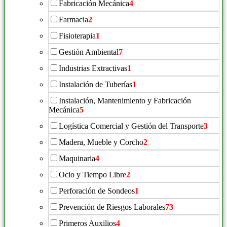
Fabricación Mecánica
4
Farmacia
2
Fisioterapia
1
Gestión Ambiental
7
Industrias Extractivas
1
Instalación de Tuberías
1
Instalación, Mantenimiento y Fabricación
Mecánica
5
Logística Comercial y Gestión del Transporte
3
Madera, Mueble y Corcho
2
Maquinaria
4
Ocio y Tiempo Libre
2
Perforación de Sondeos
1
Prevención de Riesgos Laborales
73
Primeros Auxilios
4