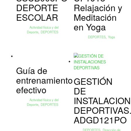
DEPORTE
Relajación y
ESCOLAR
Meditación
en Yoga
Actividad física y del
Deporte
,
DEPORTES
DEPORTES
,
Yoga
Guía de
entrenamiento
GESTIÓN
efectivo
DE
INSTALACIO
Actividad física y del
Deporte
,
DEPORTES
DEPORTIVAS
ADGD121PO
DEPORTES
,
Dirección de