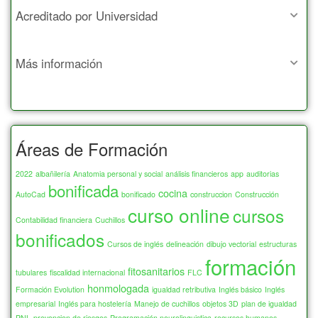
Acreditado por Universidad
Más información
Áreas de Formación
2022
albañilería
Anatomia personal y social
análisis financieros
app
auditorias
bonificada
cocina
AutoCad
bonificado
construccion
Construcción
curso online
cursos
Contabilidad financiera
Cuchillos
bonificados
Cursos de inglés
delineación
dibujo vectorial
estructuras
formación
fitosanitarios
tubulares
fiscalidad internacional
FLC
honmologada
Formación Evolution
igualdad retributiva
Inglés básico
Inglés
empresarial
Inglés para hostelería
Manejo de cuchillos
objetos 3D
plan de igualdad
PNL
prevencion de riesgos
Programación neurolinguistica
recursos humanos