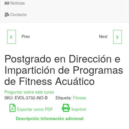
Noticias
Contacto
Prev
Next
POSTGRADO EN
POSTGRADO EN
DERECHO
DIRECCIÓN Y GESTIÓN
Postgrado en Dirección e
Impartición de Programas
ADMINISTRATIVO
DE DEPARTAMENTO DE
de Fitness Acuático
COBROS
Preguntar sobre este curso
SKU:
EVOL-3732-iNO-B
Etiqueta:
Fitness
Exportar como PDF
Imprimir
Descripción
Información adicional