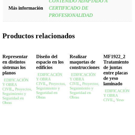
CONTENIDO ADAPTADO A
Más información
CERTIFICADO DE
PROFESIONALIDAD
Productos relacionados
Representar
Diseño del
Realizar
MF1922_2
en distintos
espacio en los
maquetas de
Tratamiento
sistemas los
edificios
construcciones
de juntas
planos
entre placas
EDIFICACIÓN
EDIFICACIÓN
de yeso
Y OBRA
Y OBRA
EDIFICACIÓN
laminado
CIVIL
,
Proyectos,
CIVIL
,
Proyectos,
Y OBRA
Seguimiento y
Seguimiento y
CIVIL
,
Proyectos,
EDIFICACIÓN
Seguridad en
Seguridad en
Seguimiento y
Y OBRA
Obras
Obras
Seguridad en
CIVIL
,
Yeso
Obras