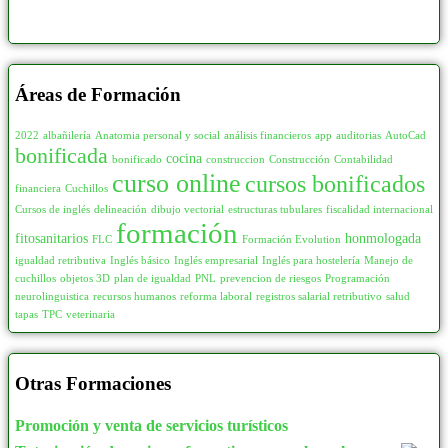
Áreas de Formación
2022
albañilería
Anatomia personal y social
análisis financieros
app
auditorias
AutoCad
bonificada
cocina
bonificado
construccion
Construcción
Contabilidad
curso online
cursos bonificados
financiera
Cuchillos
Cursos de inglés
delineación
dibujo vectorial
estructuras tubulares
fiscalidad internacional
formación
fitosanitarios
honmologada
FLC
Formación Evolution
igualdad retributiva
Inglés básico
Inglés empresarial
Inglés para hostelería
Manejo de
cuchillos
objetos 3D
plan de igualdad
PNL
prevencion de riesgos
Programación
neurolinguistica
recursos humanos
reforma laboral
registros salarial retributivo
salud
tapas
TPC
veterinaria
Otras Formaciones
Promoción y venta de servicios turísticos