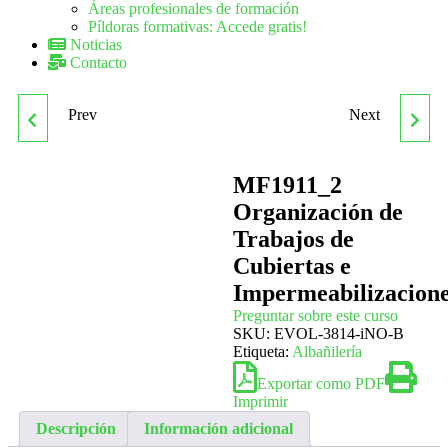
Áreas profesionales de formación
Píldoras formativas: Accede gratis!
Noticias
Contacto
Prev
Next
MF1868_2 TÉCNICAS Y
MF1923_2
RECURSOS DE
ORGANIZACIÓN DE
MF1911_2
Organización de
ANIMACIÓN EN
TRABAJOS DE PLACA DE
Trabajos de
Cubiertas e
ACTIVIDADES DE
YESO LAMINADO Y
Impermeabilizacion
TIEMPO LIBRE
FALSOS TECHOS
Preguntar sobre este curso
SKU:
EVOL-3814-iNO-B
Etiqueta:
Albañilería
Exportar como PDF
Imprimir
Descripción
Información adicional