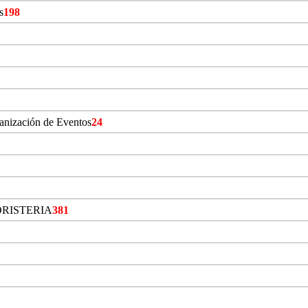
s
198
ganización de Eventos
24
ORISTERIA
381