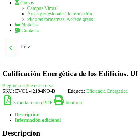
Cursos
Campus Virtual
Áreas profesionales de formación
Píldoras formativas: Accede gratis!
Noticias
Contacto
Prev
UF0567 EFICIENCIA
ENERGÉTICA EN LAS
Calificación Energética de los Edificios. 
INSTALACIONES DE
Preguntar sobre este curso
SKU:
EVOL-4218-iNO-B
Etiqueta:
Eficiencia Energética
ILUMINACIÓN INTERIOR
Exportar como PDF
Imprimir
Y ALUMBRADO
Descripción
Información adicional
EXTERIOR
Descripción