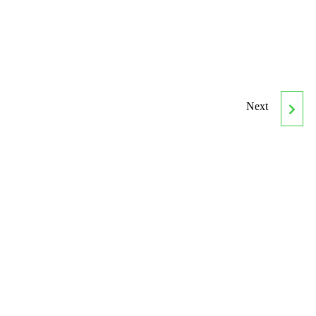
Next
UF0572 INSTALACIONES
EFICIENTES DE
SUMINISTRO DE AGUA Y
SANEAMIENTO EN
EDIFICIOS