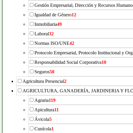
Gestión Empresarial, Dirección y Recursos Humano
Igualdad de Género
12
Inmobiliaria
49
Laboral
32
Normas ISO/UNE
42
Protocolo Empresarial, Protocolo Institucional y Or
Responsabilidad Social Corporativa
10
Seguros
50
Agricultura Presencial
2
AGRICULTURA, GANADERÍA, JARDINERIA Y FL
Agraria
119
Apicultura
11
Ávicola
5
Cunícola
1