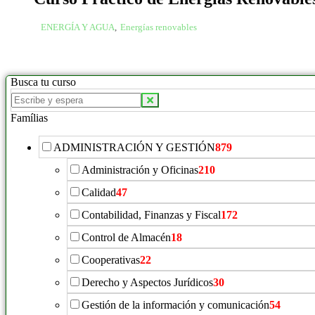
ENERGÍA Y AGUA
,
Energías renovables
Busca tu curso
Famílias
ADMINISTRACIÓN Y GESTIÓN
879
Administración y Oficinas
210
Calidad
47
Contabilidad, Finanzas y Fiscal
172
Control de Almacén
18
Cooperativas
22
Derecho y Aspectos Jurídicos
30
Gestión de la información y comunicación
54