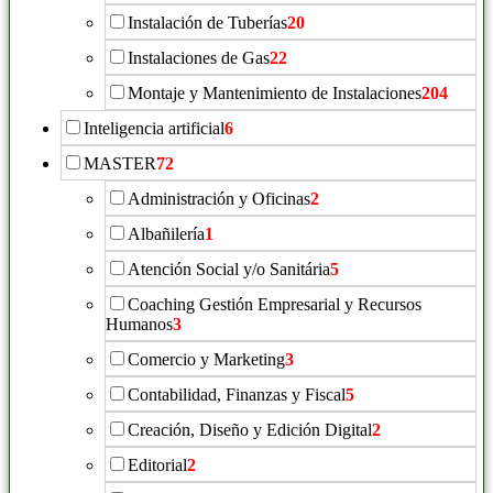
Instalación de Tuberías
20
Instalaciones de Gas
22
Montaje y Mantenimiento de Instalaciones
204
Inteligencia artificial
6
MASTER
72
Administración y Oficinas
2
Albañilería
1
Atención Social y/o Sanitária
5
Coaching Gestión Empresarial y Recursos
Humanos
3
Comercio y Marketing
3
Contabilidad, Finanzas y Fiscal
5
Creación, Diseño y Edición Digital
2
Editorial
2