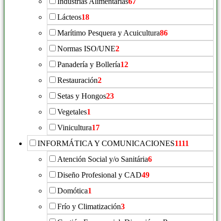
Indústrias Alimentarias
67
Lácteos
18
Marítimo Pesquera y Acuicultura
86
Normas ISO/UNE
2
Panadería y Bollería
12
Restauración
2
Setas y Hongos
23
Vegetales
1
Vinicultura
17
INFORMÁTICA Y COMUNICACIONES
1111
Atención Social y/o Sanitária
6
Diseño Profesional y CAD
49
Domótica
1
Frío y Climatización
3