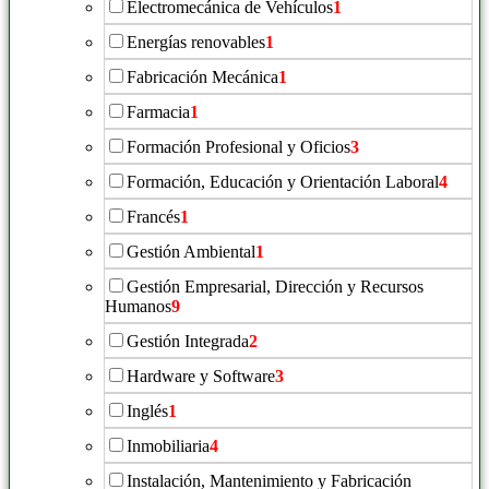
Electromecánica de Vehículos
1
Energías renovables
1
Fabricación Mecánica
1
Farmacia
1
Formación Profesional y Oficios
3
Formación, Educación y Orientación Laboral
4
Francés
1
Gestión Ambiental
1
Gestión Empresarial, Dirección y Recursos
Humanos
9
Gestión Integrada
2
Hardware y Software
3
Inglés
1
Inmobiliaria
4
Instalación, Mantenimiento y Fabricación