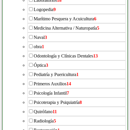
Laboratorios
18
Logopedia
9
Marítimo Pesquera y Acuicultura
6
Medicina Alternativa / Naturopatía
5
Naval
3
obra
1
Odontología y Clínicas Dentales
13
Óptica
3
Pediatría y Puericultura
1
Primeros Auxilios
14
Psicología Infantil
7
Psicoterapia y Psiquiatría
8
Quirófano
11
Radiología
5