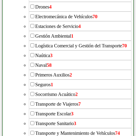
Drones
4
Electromecánica de Vehículos
70
Estaciones de Servicio
4
Gestión Ambiental
1
Logística Comercial y Gestión del Transporte
70
Naútica
3
Naval
58
Primeros Auxilios
2
Seguros
1
Socorrismo Acuático
2
Transporte de Viajeros
7
Transporte Escolar
3
Transporte Sanitario
3
Transporte y Mantenimiento de Vehículos
74