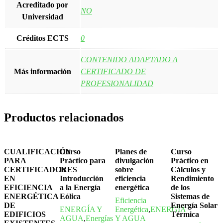
Acreditado por
NO
Universidad
Créditos ECTS
0
CONTENIDO ADAPTADO A
Más información
CERTIFICADO DE
PROFESIONALIDAD
Productos relacionados
CUALIFICACIÓN
Curso
Planes de
Curso
PARA
Práctico para
divulgación
Práctico en
CERTIFICADORES
la
sobre
Cálculos y
EN
Introducción
eficiencia
Rendimiento
EFICIENCIA
a la Energía
energética
de los
ENERGÉTICA
Eólica
Sistemas de
Eficiencia
DE
Energía Solar
ENERGÍA Y
Energética
,
ENERGÍA
EDIFICIOS
Térmica
AGUA
,
Energías
Y AGUA