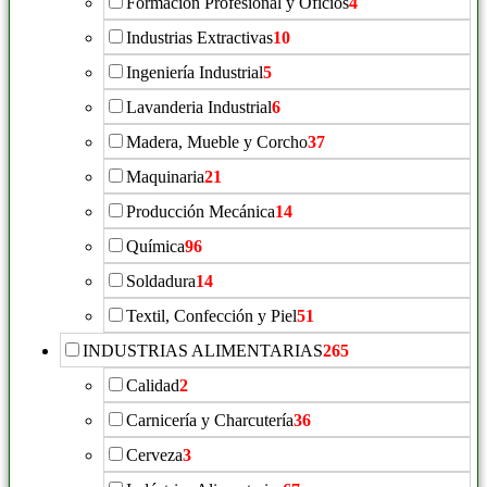
Formación Profesional y Oficios
4
Industrias Extractivas
10
Ingeniería Industrial
5
Lavanderia Industrial
6
Madera, Mueble y Corcho
37
Maquinaria
21
Producción Mecánica
14
Química
96
Soldadura
14
Textil, Confección y Piel
51
INDUSTRIAS ALIMENTARIAS
265
Calidad
2
Carnicería y Charcutería
36
Cerveza
3