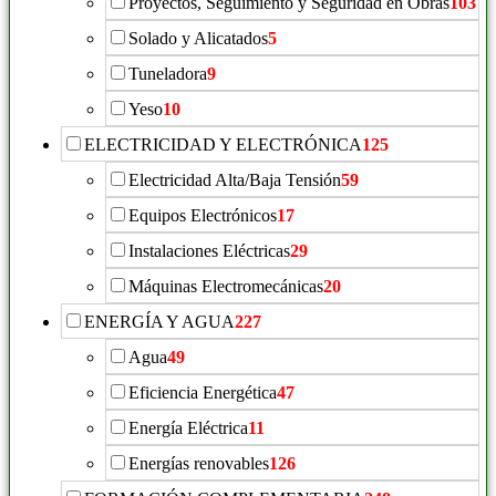
Proyectos, Seguimiento y Seguridad en Obras
103
Solado y Alicatados
5
Tuneladora
9
Yeso
10
ELECTRICIDAD Y ELECTRÓNICA
125
Electricidad Alta/Baja Tensión
59
Equipos Electrónicos
17
Instalaciones Eléctricas
29
Máquinas Electromecánicas
20
ENERGÍA Y AGUA
227
Agua
49
Eficiencia Energética
47
Energía Eléctrica
11
Energías renovables
126