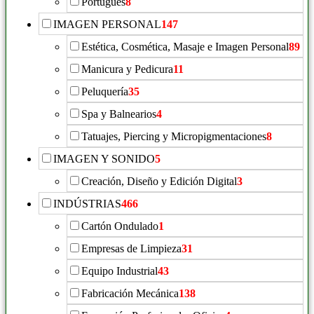
Portugués
8
IMAGEN PERSONAL
147
Estética, Cosmética, Masaje e Imagen Personal
89
Manicura y Pedicura
11
Peluquería
35
Spa y Balnearios
4
Tatuajes, Piercing y Micropigmentaciones
8
IMAGEN Y SONIDO
5
Creación, Diseño y Edición Digital
3
INDÚSTRIAS
466
Cartón Ondulado
1
Empresas de Limpieza
31
Equipo Industrial
43
Fabricación Mecánica
138