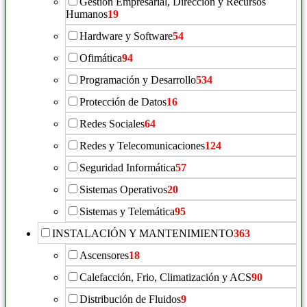
Gestión Empresarial, Dirección y Recursos
Humanos
19
Hardware y Software
54
Ofimática
94
Programación y Desarrollo
534
Protección de Datos
16
Redes Sociales
64
Redes y Telecomunicaciones
124
Seguridad Informática
57
Sistemas Operativos
20
Sistemas y Telemática
95
INSTALACIÓN Y MANTENIMIENTO
363
Ascensores
18
Calefacción, Frio, Climatización y ACS
90
Distribución de Fluidos
9