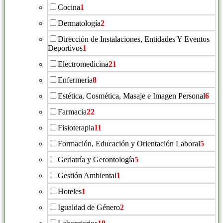
Cocina
1
Dermatología
2
Dirección de Instalaciones, Entidades Y Eventos
Deportivos
1
Electromedicina
21
Enfermería
8
Estética, Cosmética, Masaje e Imagen Personal
6
Farmacia
22
Fisioterapia
11
Formación, Educación y Orientación Laboral
5
Geriatría y Gerontología
5
Gestión Ambiental
1
Hoteles
1
Igualdad de Género
2