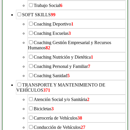
Trabajo Social
6
SOFT SKILLS
99
Coaching Deportivo
1
Coaching Escuelas
3
Coaching Gestión Empresarial y Recursos
Humanos
82
Coaching Nutrición y Dietética
1
Coaching Personal y Familiar
7
Coaching Sanidad
5
TRANSPORTE Y MANTENIMIENTO DE
VEHÍCULOS
371
Atención Social y/o Sanitária
2
Bicicletas
3
Carrocería de Vehículos
38
Conducción de Vehículos
27