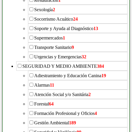
Restauración
1
Sexología
2
Socorrismo Acuático
24
Soporte y Ayuda al Diagnóstico
13
Supermercados
1
Transporte Sanitario
9
Urgencias y Emergencias
32
SEGURIDAD Y MEDIO AMBIENTE
384
Adiestramiento y Educación Canina
19
Alarmas
11
Atención Social y/o Sanitária
2
Forestal
64
Formación Profesional y Oficios
4
Gestión Ambiental
189