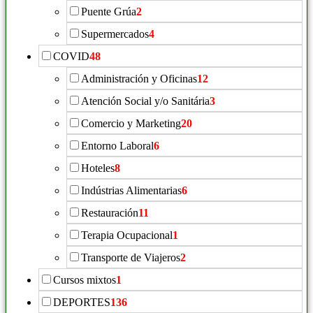
Puente Grúa
2
Supermercados
4
COVID
48
Administración y Oficinas
12
Atención Social y/o Sanitária
3
Comercio y Marketing
20
Entorno Laboral
6
Hoteles
8
Indústrias Alimentarias
6
Restauración
11
Terapia Ocupacional
1
Transporte de Viajeros
2
Cursos mixtos
1
DEPORTES
136