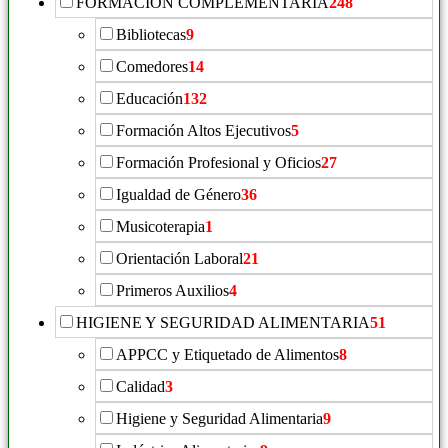
FORMACIÓN COMPLEMENTARIA
248
Bibliotecas
9
Comedores
14
Educación
132
Formación Altos Ejecutivos
5
Formación Profesional y Oficios
27
Igualdad de Género
36
Musicoterapia
1
Orientación Laboral
21
Primeros Auxilios
4
HIGIENE Y SEGURIDAD ALIMENTARIA
51
APPCC y Etiquetado de Alimentos
8
Calidad
3
Higiene y Seguridad Alimentaria
9