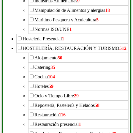
Indústrias Alimentarias
9
Manipulación de Alimentos y alergias
18
Marítimo Pesquera y Acuicultura
5
Normas ISO/UNE
1
Hostelería Presencial
1
HOSTELERÍA, RESTAURACIÓN Y TURISMO
512
Alojamiento
50
Catering
35
Cocina
104
Hoteles
59
Ocio y Tiempo Libre
29
Repostería, Pastelería y Helados
58
Restauración
116
Restauración presencial
1