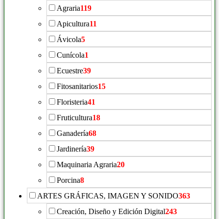
Agraria
119
Apicultura
11
Ávicola
5
Cunícola
1
Ecuestre
39
Fitosanitarios
15
Floristeria
41
Fruticultura
18
Ganadería
68
Jardinería
39
Maquinaria Agraria
20
Porcina
8
ARTES GRÁFICAS, IMAGEN Y SONIDO
363
Creación, Diseño y Edición Digital
243