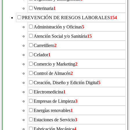
Veterinaria
1
PREVENCIÓN DE RIESGOS LABORALES
154
Administración y Oficinas
5
Atención Social y/o Sanitária
15
Carretillero
2
Celador
1
Comercio y Marketing
2
Control de Almacén
2
Creación, Diseño y Edición Digital
5
Electromedicina
1
Empresas de Limpieza
3
Energías renovables
1
Estaciones de Servicio
3
Fabricación Mecánica
4