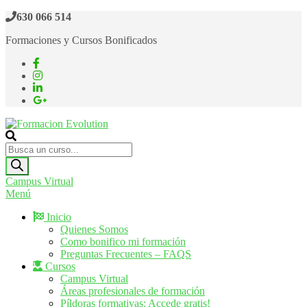
Saltar
630 066 514
al
Formaciones y Cursos Bonificados
contenido
Formacion Evolution
Cursos de formación continua
Búsqueda
de
productos
Campus Virtual
Menú
Inicio
Quienes Somos
Como bonifico mi formación
Preguntas Frecuentes – FAQS
Cursos
Campus Virtual
Áreas profesionales de formación
Píldoras formativas: Accede gratis!