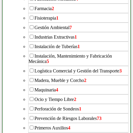
Farmacia
2
Fisioterapia
1
Gestión Ambiental
7
Industrias Extractivas
1
Instalación de Tuberías
1
Instalación, Mantenimiento y Fabricación
Mecánica
5
Logística Comercial y Gestión del Transporte
3
Madera, Mueble y Corcho
2
Maquinaria
4
Ocio y Tiempo Libre
2
Perforación de Sondeos
1
Prevención de Riesgos Laborales
73
Primeros Auxilios
4