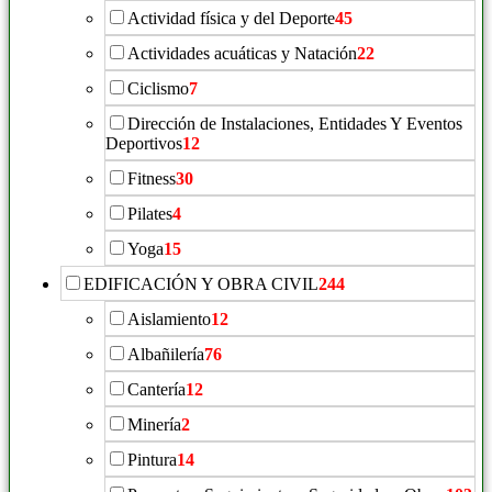
Actividad física y del Deporte
45
Actividades acuáticas y Natación
22
Ciclismo
7
Dirección de Instalaciones, Entidades Y Eventos
Deportivos
12
Fitness
30
Pilates
4
Yoga
15
EDIFICACIÓN Y OBRA CIVIL
244
Aislamiento
12
Albañilería
76
Cantería
12
Minería
2
Pintura
14