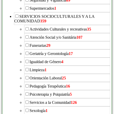
Seguridad y Vigiláncia
89
Supermercados
1
SERVICIOS SOCIOCULTURALES Y A LA
COMUNIDAD
359
Actividades Culturales y recreativas
35
Atención Social y/o Sanitária
107
Funerarias
29
Geriatría y Gerontología
17
Igualdad de Género
4
Limpieza
1
Orientación Laboral
25
Pedagogía Terapéutica
16
Psicoterapia y Psiquiatría
5
Servicios a la Comunidad
126
Sexología
1