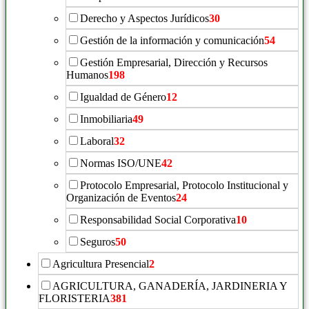
Derecho y Aspectos Jurídicos
30
Gestión de la información y comunicación
54
Gestión Empresarial, Dirección y Recursos
Humanos
198
Igualdad de Género
12
Inmobiliaria
49
Laboral
32
Normas ISO/UNE
42
Protocolo Empresarial, Protocolo Institucional y
Organización de Eventos
24
Responsabilidad Social Corporativa
10
Seguros
50
Agricultura Presencial
2
AGRICULTURA, GANADERÍA, JARDINERIA Y
FLORISTERIA
381