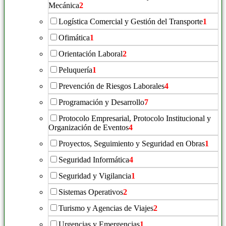
Mecánica
2
Logística Comercial y Gestión del Transporte
1
Ofimática
1
Orientación Laboral
2
Peluquería
1
Prevención de Riesgos Laborales
4
Programación y Desarrollo
7
Protocolo Empresarial, Protocolo Institucional y
Organización de Eventos
4
Proyectos, Seguimiento y Seguridad en Obras
1
Seguridad Informática
4
Seguridad y Vigilancia
1
Sistemas Operativos
2
Turismo y Agencias de Viajes
2
Urgencias y Emergencias
1