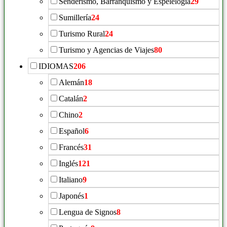
Senderismo, Barranquismo y Espelelogía
29
Sumillería
24
Turismo Rural
24
Turismo y Agencias de Viajes
80
IDIOMAS
206
Alemán
18
Catalán
2
Chino
2
Español
6
Francés
31
Inglés
121
Italiano
9
Japonés
1
Lengua de Signos
8