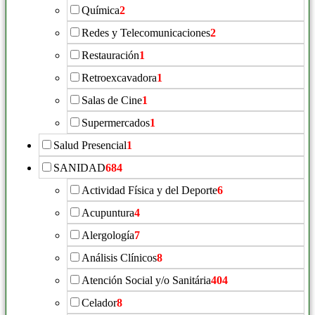
Química
2
Redes y Telecomunicaciones
2
Restauración
1
Retroexcavadora
1
Salas de Cine
1
Supermercados
1
Salud Presencial
1
SANIDAD
684
Actividad Física y del Deporte
6
Acupuntura
4
Alergología
7
Análisis Clínicos
8
Atención Social y/o Sanitária
404
Celador
8