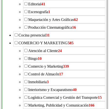
Editorial
41
Escenografía
1
Maquetación y Artes Gráficas
62
Producción Cinematográfica
16
Cocina presencial
31
COMERCIO Y MARKETING
585
Atención al Cliente
24
Bingo
10
Comercio y Marketing
339
Control de Almacén
17
Inmobiliaria
3
Interiorismo y Escaparatismo
40
Logística Comercial y Gestión del Transporte
15
Marketing, Publicidad y Comunicación
166