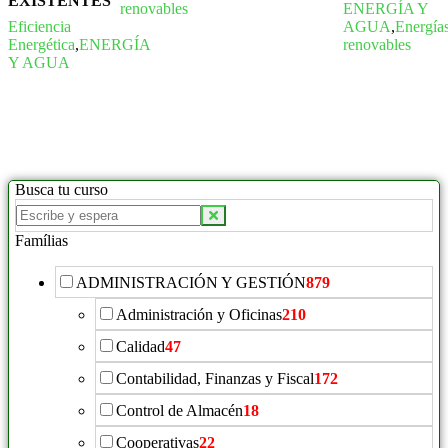
EXISTENTES
renovables
ENERGÍA Y
Eficiencia
AGUA
,
Energía
Energética
,
ENERGÍA
renovables
Y AGUA
Busca tu curso
Buscar
productos:
Famílias
ADMINISTRACIÓN Y GESTIÓN
879
Administración y Oficinas
210
Calidad
47
Contabilidad, Finanzas y Fiscal
172
Control de Almacén
18
Cooperativas
22