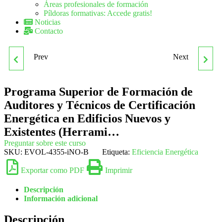
Áreas profesionales de formación
Píldoras formativas: Accede gratis!
Noticias
Contacto
Prev
Next
PROGRAMA SUPERIOR
PROGRAMADOR WEB
DE CERTIFICACIÓN EN
CON DREAMWEAVER CC
Programa Superior de Formación de
Auditores y Técnicos de Certificación
TERAPIA DE PAREJA
+ PHP + JAVASCRIPT +
Energética en Edificios Nuevos y
Existentes (Herrami…
PARA TITULADOS
MYSQL. NIVEL
Preguntar sobre este curso
SKU:
EVOL-4355-iNO-B
Etiqueta:
Eficiencia Energética
UNIVERSITARIOS EN
PROFESIONAL
Exportar como PDF
Imprimir
PSICOLOGÍA
Descripción
Información adicional
Descripción