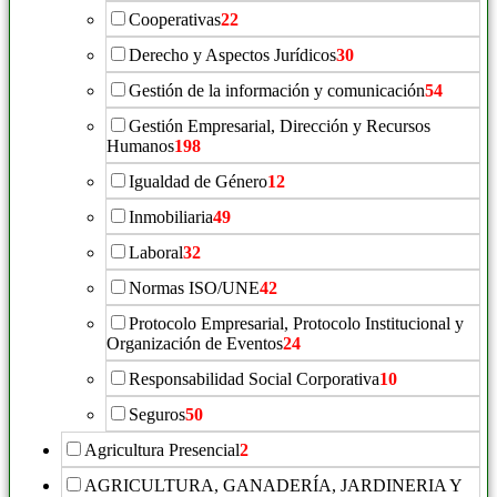
Cooperativas
22
Derecho y Aspectos Jurídicos
30
Gestión de la información y comunicación
54
Gestión Empresarial, Dirección y Recursos
Humanos
198
Igualdad de Género
12
Inmobiliaria
49
Laboral
32
Normas ISO/UNE
42
Protocolo Empresarial, Protocolo Institucional y
Organización de Eventos
24
Responsabilidad Social Corporativa
10
Seguros
50
Agricultura Presencial
2
AGRICULTURA, GANADERÍA, JARDINERIA Y