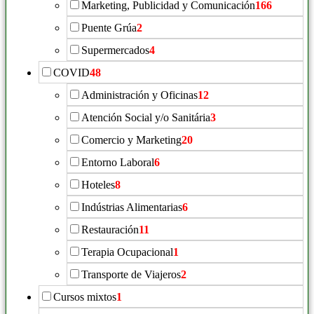
Marketing, Publicidad y Comunicación
166
Puente Grúa
2
Supermercados
4
COVID
48
Administración y Oficinas
12
Atención Social y/o Sanitária
3
Comercio y Marketing
20
Entorno Laboral
6
Hoteles
8
Indústrias Alimentarias
6
Restauración
11
Terapia Ocupacional
1
Transporte de Viajeros
2
Cursos mixtos
1