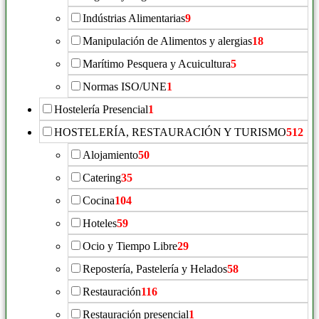
Indústrias Alimentarias
9
Manipulación de Alimentos y alergias
18
Marítimo Pesquera y Acuicultura
5
Normas ISO/UNE
1
Hostelería Presencial
1
HOSTELERÍA, RESTAURACIÓN Y TURISMO
512
Alojamiento
50
Catering
35
Cocina
104
Hoteles
59
Ocio y Tiempo Libre
29
Repostería, Pastelería y Helados
58
Restauración
116
Restauración presencial
1