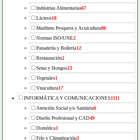
Indústrias Alimentarias
67
Lácteos
18
Marítimo Pesquera y Acuicultura
86
Normas ISO/UNE
2
Panadería y Bollería
12
Restauración
2
Setas y Hongos
23
Vegetales
1
Vinicultura
17
INFORMÁTICA Y COMUNICACIONES
1111
Atención Social y/o Sanitária
6
Diseño Profesional y CAD
49
Domótica
1
Frío y Climatización
3