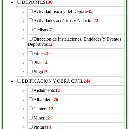
DEPORTES
136
Actividad física y del Deporte
45
Actividades acuáticas y Natación
22
Ciclismo
7
Dirección de Instalaciones, Entidades Y Eventos
Deportivos
12
Fitness
30
Pilates
4
Yoga
15
EDIFICACIÓN Y OBRA CIVIL
244
Aislamiento
12
Albañilería
76
Cantería
12
Minería
2
Pintura
14