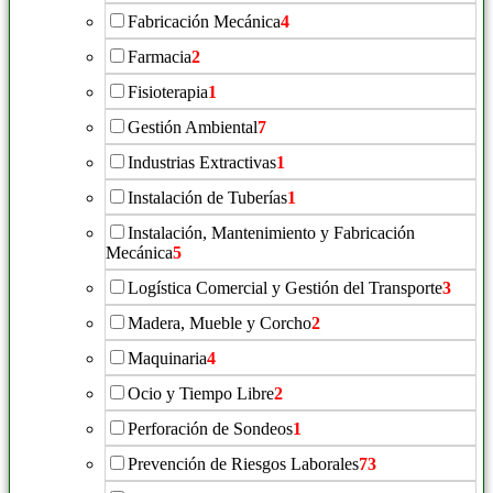
Fabricación Mecánica
4
Farmacia
2
Fisioterapia
1
Gestión Ambiental
7
Industrias Extractivas
1
Instalación de Tuberías
1
Instalación, Mantenimiento y Fabricación
Mecánica
5
Logística Comercial y Gestión del Transporte
3
Madera, Mueble y Corcho
2
Maquinaria
4
Ocio y Tiempo Libre
2
Perforación de Sondeos
1
Prevención de Riesgos Laborales
73