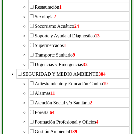
Restauración
1
Sexología
2
Socorrismo Acuático
24
Soporte y Ayuda al Diagnóstico
13
Supermercados
1
Transporte Sanitario
9
Urgencias y Emergencias
32
SEGURIDAD Y MEDIO AMBIENTE
384
Adiestramiento y Educación Canina
19
Alarmas
11
Atención Social y/o Sanitária
2
Forestal
64
Formación Profesional y Oficios
4
Gestión Ambiental
189