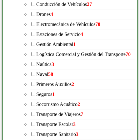
Conducción de Vehículos
27
Drones
4
Electromecánica de Vehículos
70
Estaciones de Servicio
4
Gestión Ambiental
1
Logística Comercial y Gestión del Transporte
70
Naútica
3
Naval
58
Primeros Auxilios
2
Seguros
1
Socorrismo Acuático
2
Transporte de Viajeros
7
Transporte Escolar
3
Transporte Sanitario
3