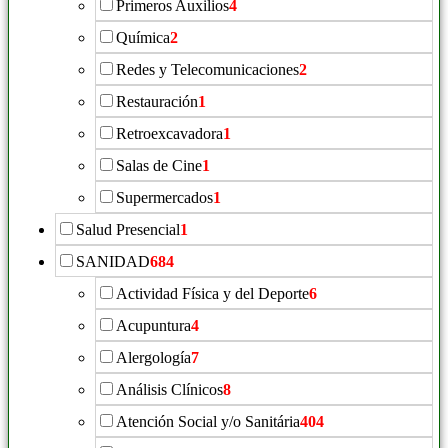
Primeros Auxilios
4
Química
2
Redes y Telecomunicaciones
2
Restauración
1
Retroexcavadora
1
Salas de Cine
1
Supermercados
1
Salud Presencial
1
SANIDAD
684
Actividad Física y del Deporte
6
Acupuntura
4
Alergología
7
Análisis Clínicos
8
Atención Social y/o Sanitária
404