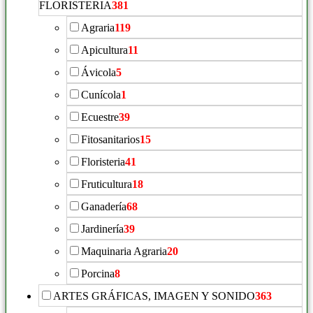
FLORISTERIA
381
Agraria
119
Apicultura
11
Ávicola
5
Cunícola
1
Ecuestre
39
Fitosanitarios
15
Floristeria
41
Fruticultura
18
Ganadería
68
Jardinería
39
Maquinaria Agraria
20
Porcina
8
ARTES GRÁFICAS, IMAGEN Y SONIDO
363