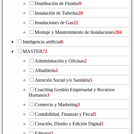
Distribución de Fluidos
9
Instalación de Tuberías
20
Instalaciones de Gas
22
Montaje y Mantenimiento de Instalaciones
204
Inteligencia artificial
6
MASTER
72
Administración y Oficinas
2
Albañilería
1
Atención Social y/o Sanitária
5
Coaching Gestión Empresarial y Recursos
Humanos
3
Comercio y Marketing
3
Contabilidad, Finanzas y Fiscal
5
Creación, Diseño y Edición Digital
2
Editorial
2