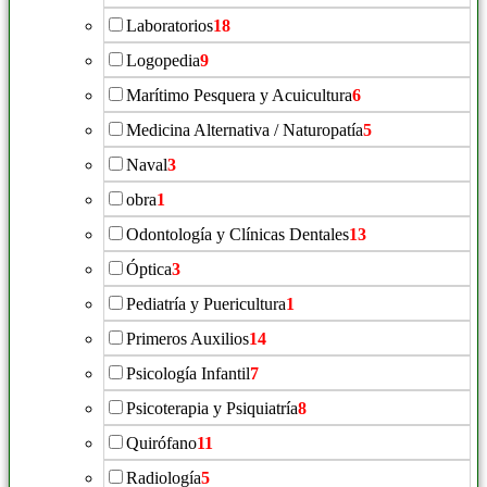
Laboratorios
18
Logopedia
9
Marítimo Pesquera y Acuicultura
6
Medicina Alternativa / Naturopatía
5
Naval
3
obra
1
Odontología y Clínicas Dentales
13
Óptica
3
Pediatría y Puericultura
1
Primeros Auxilios
14
Psicología Infantil
7
Psicoterapia y Psiquiatría
8
Quirófano
11
Radiología
5