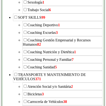
Sexología
1
Trabajo Social
6
SOFT SKILLS
99
Coaching Deportivo
1
Coaching Escuelas
3
Coaching Gestión Empresarial y Recursos
Humanos
82
Coaching Nutrición y Dietética
1
Coaching Personal y Familiar
7
Coaching Sanidad
5
TRANSPORTE Y MANTENIMIENTO DE
VEHÍCULOS
371
Atención Social y/o Sanitária
2
Bicicletas
3
Carrocería de Vehículos
38