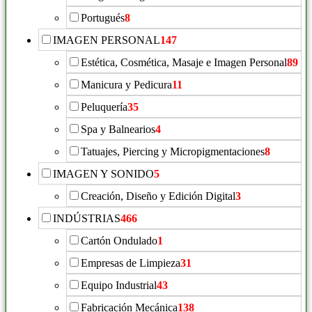
Portugués
8
IMAGEN PERSONAL
147
Estética, Cosmética, Masaje e Imagen Personal
89
Manicura y Pedicura
11
Peluquería
35
Spa y Balnearios
4
Tatuajes, Piercing y Micropigmentaciones
8
IMAGEN Y SONIDO
5
Creación, Diseño y Edición Digital
3
INDÚSTRIAS
466
Cartón Ondulado
1
Empresas de Limpieza
31
Equipo Industrial
43
Fabricación Mecánica
138