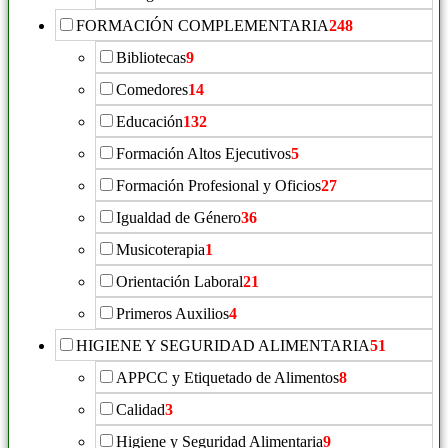
FORMACIÓN COMPLEMENTARIA
248
Bibliotecas
9
Comedores
14
Educación
132
Formación Altos Ejecutivos
5
Formación Profesional y Oficios
27
Igualdad de Género
36
Musicoterapia
1
Orientación Laboral
21
Primeros Auxilios
4
HIGIENE Y SEGURIDAD ALIMENTARIA
51
APPCC y Etiquetado de Alimentos
8
Calidad
3
Higiene y Seguridad Alimentaria
9