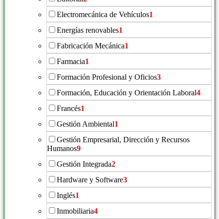
Electromecánica de Vehículos
1
Energías renovables
1
Fabricación Mecánica
1
Farmacia
1
Formación Profesional y Oficios
3
Formación, Educación y Orientación Laboral
4
Francés
1
Gestión Ambiental
1
Gestión Empresarial, Dirección y Recursos
Humanos
9
Gestión Integrada
2
Hardware y Software
3
Inglés
1
Inmobiliaria
4