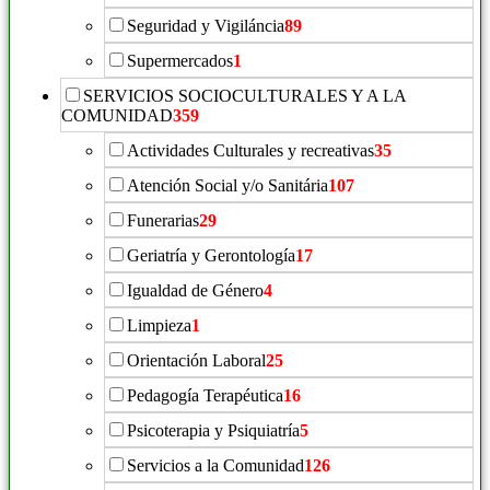
Seguridad y Vigiláncia
89
Supermercados
1
SERVICIOS SOCIOCULTURALES Y A LA
COMUNIDAD
359
Actividades Culturales y recreativas
35
Atención Social y/o Sanitária
107
Funerarias
29
Geriatría y Gerontología
17
Igualdad de Género
4
Limpieza
1
Orientación Laboral
25
Pedagogía Terapéutica
16
Psicoterapia y Psiquiatría
5
Servicios a la Comunidad
126