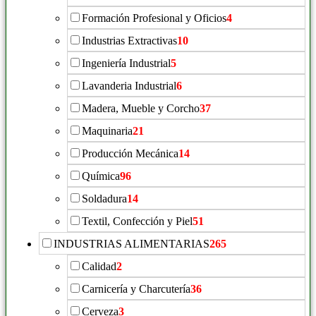
Formación Profesional y Oficios
4
Industrias Extractivas
10
Ingeniería Industrial
5
Lavanderia Industrial
6
Madera, Mueble y Corcho
37
Maquinaria
21
Producción Mecánica
14
Química
96
Soldadura
14
Textil, Confección y Piel
51
INDUSTRIAS ALIMENTARIAS
265
Calidad
2
Carnicería y Charcutería
36
Cerveza
3