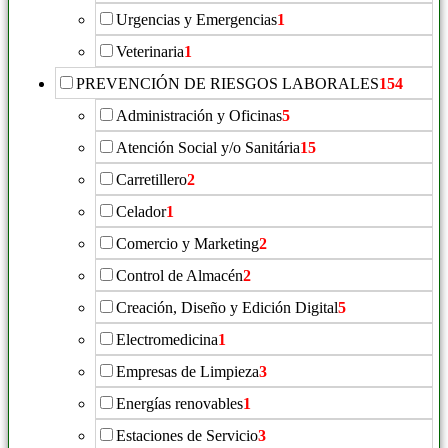
Urgencias y Emergencias
1
Veterinaria
1
PREVENCIÓN DE RIESGOS LABORALES
154
Administración y Oficinas
5
Atención Social y/o Sanitária
15
Carretillero
2
Celador
1
Comercio y Marketing
2
Control de Almacén
2
Creación, Diseño y Edición Digital
5
Electromedicina
1
Empresas de Limpieza
3
Energías renovables
1
Estaciones de Servicio
3