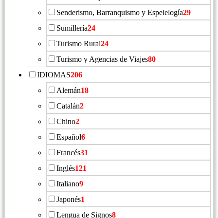
Senderismo, Barranquismo y Espelelogía
29
Sumillería
24
Turismo Rural
24
Turismo y Agencias de Viajes
80
IDIOMAS
206
Alemán
18
Catalán
2
Chino
2
Español
6
Francés
31
Inglés
121
Italiano
9
Japonés
1
Lengua de Signos
8