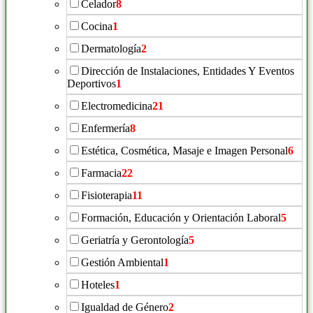
Celador
8
Cocina
1
Dermatología
2
Dirección de Instalaciones, Entidades Y Eventos
Deportivos
1
Electromedicina
21
Enfermería
8
Estética, Cosmética, Masaje e Imagen Personal
6
Farmacia
22
Fisioterapia
11
Formación, Educación y Orientación Laboral
5
Geriatría y Gerontología
5
Gestión Ambiental
1
Hoteles
1
Igualdad de Género
2