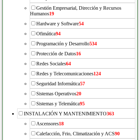
Gestión Empresarial, Dirección y Recursos
Humanos
19
Hardware y Software
54
Ofimática
94
Programación y Desarrollo
534
Protección de Datos
16
Redes Sociales
64
Redes y Telecomunicaciones
124
Seguridad Informática
57
Sistemas Operativos
20
Sistemas y Telemática
95
INSTALACIÓN Y MANTENIMIENTO
363
Ascensores
18
Calefacción, Frio, Climatización y ACS
90