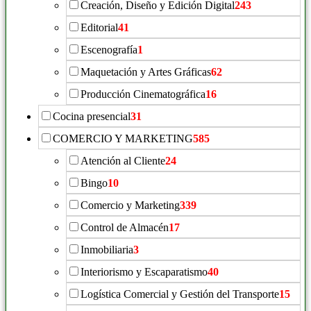
Creación, Diseño y Edición Digital
243
Editorial
41
Escenografía
1
Maquetación y Artes Gráficas
62
Producción Cinematográfica
16
Cocina presencial
31
COMERCIO Y MARKETING
585
Atención al Cliente
24
Bingo
10
Comercio y Marketing
339
Control de Almacén
17
Inmobiliaria
3
Interiorismo y Escaparatismo
40
Logística Comercial y Gestión del Transporte
15