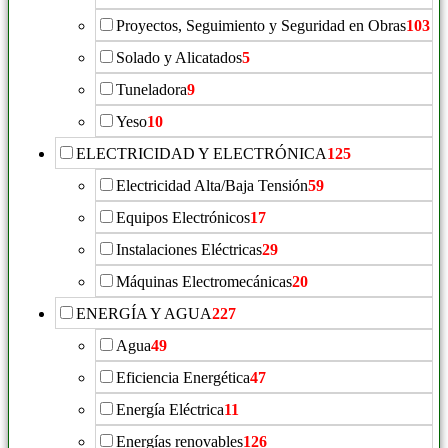
Proyectos, Seguimiento y Seguridad en Obras
103
Solado y Alicatados
5
Tuneladora
9
Yeso
10
ELECTRICIDAD Y ELECTRÓNICA
125
Electricidad Alta/Baja Tensión
59
Equipos Electrónicos
17
Instalaciones Eléctricas
29
Máquinas Electromecánicas
20
ENERGÍA Y AGUA
227
Agua
49
Eficiencia Energética
47
Energía Eléctrica
11
Energías renovables
126