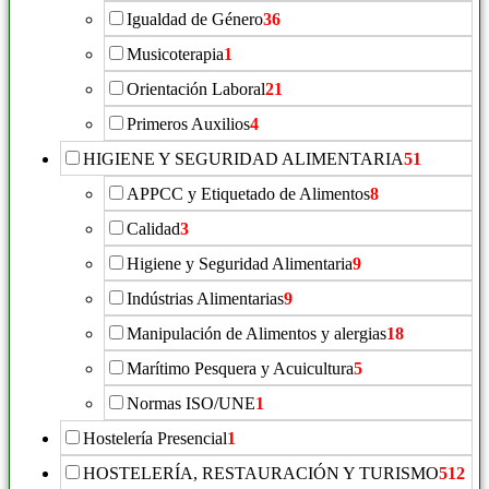
Igualdad de Género
36
Musicoterapia
1
Orientación Laboral
21
Primeros Auxilios
4
HIGIENE Y SEGURIDAD ALIMENTARIA
51
APPCC y Etiquetado de Alimentos
8
Calidad
3
Higiene y Seguridad Alimentaria
9
Indústrias Alimentarias
9
Manipulación de Alimentos y alergias
18
Marítimo Pesquera y Acuicultura
5
Normas ISO/UNE
1
Hostelería Presencial
1
HOSTELERÍA, RESTAURACIÓN Y TURISMO
512