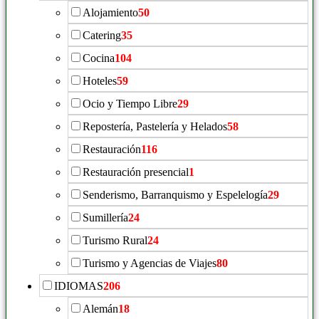
Alojamiento
50
Catering
35
Cocina
104
Hoteles
59
Ocio y Tiempo Libre
29
Repostería, Pastelería y Helados
58
Restauración
116
Restauración presencial
1
Senderismo, Barranquismo y Espelelogía
29
Sumillería
24
Turismo Rural
24
Turismo y Agencias de Viajes
80
IDIOMAS
206
Alemán
18