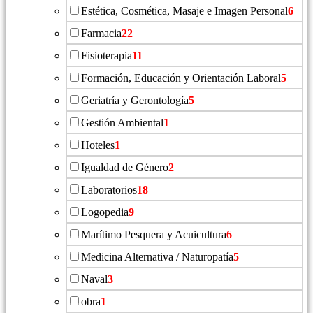
Estética, Cosmética, Masaje e Imagen Personal
6
Farmacia
22
Fisioterapia
11
Formación, Educación y Orientación Laboral
5
Geriatría y Gerontología
5
Gestión Ambiental
1
Hoteles
1
Igualdad de Género
2
Laboratorios
18
Logopedia
9
Marítimo Pesquera y Acuicultura
6
Medicina Alternativa / Naturopatía
5
Naval
3
obra
1