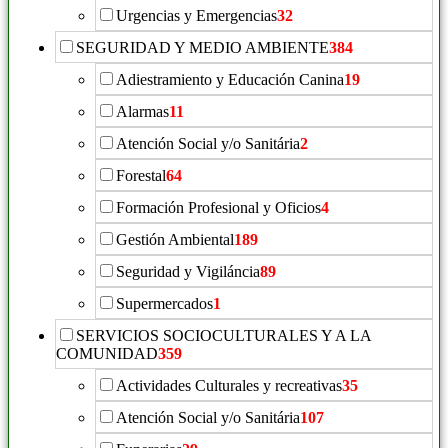
Urgencias y Emergencias
32
SEGURIDAD Y MEDIO AMBIENTE
384
Adiestramiento y Educación Canina
19
Alarmas
11
Atención Social y/o Sanitária
2
Forestal
64
Formación Profesional y Oficios
4
Gestión Ambiental
189
Seguridad y Vigiláncia
89
Supermercados
1
SERVICIOS SOCIOCULTURALES Y A LA
COMUNIDAD
359
Actividades Culturales y recreativas
35
Atención Social y/o Sanitária
107