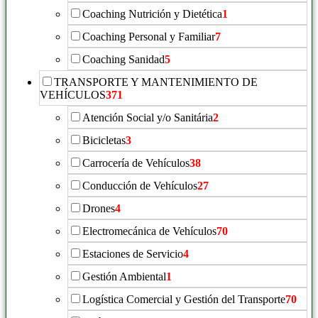
Coaching Nutrición y Dietética
1
Coaching Personal y Familiar
7
Coaching Sanidad
5
TRANSPORTE Y MANTENIMIENTO DE
VEHÍCULOS
371
Atención Social y/o Sanitária
2
Bicicletas
3
Carrocería de Vehículos
38
Conducción de Vehículos
27
Drones
4
Electromecánica de Vehículos
70
Estaciones de Servicio
4
Gestión Ambiental
1
Logística Comercial y Gestión del Transporte
70