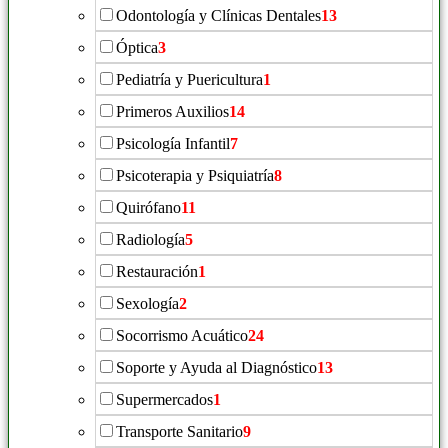
Odontología y Clínicas Dentales
13
Óptica
3
Pediatría y Puericultura
1
Primeros Auxilios
14
Psicología Infantil
7
Psicoterapia y Psiquiatría
8
Quirófano
11
Radiología
5
Restauración
1
Sexología
2
Socorrismo Acuático
24
Soporte y Ayuda al Diagnóstico
13
Supermercados
1
Transporte Sanitario
9