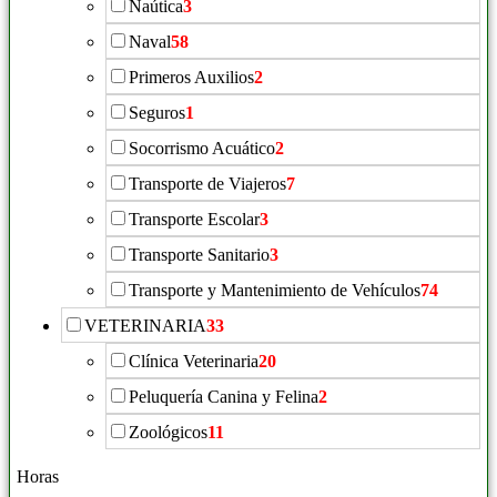
Naútica
3
Naval
58
Primeros Auxilios
2
Seguros
1
Socorrismo Acuático
2
Transporte de Viajeros
7
Transporte Escolar
3
Transporte Sanitario
3
Transporte y Mantenimiento de Vehículos
74
VETERINARIA
33
Clínica Veterinaria
20
Peluquería Canina y Felina
2
Zoológicos
11
Horas