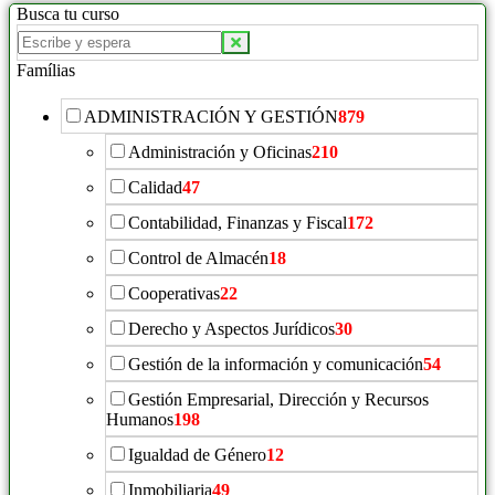
Busca tu curso
Famílias
ADMINISTRACIÓN Y GESTIÓN
879
Administración y Oficinas
210
Calidad
47
Contabilidad, Finanzas y Fiscal
172
Control de Almacén
18
Cooperativas
22
Derecho y Aspectos Jurídicos
30
Gestión de la información y comunicación
54
Gestión Empresarial, Dirección y Recursos
Humanos
198
Igualdad de Género
12
Inmobiliaria
49