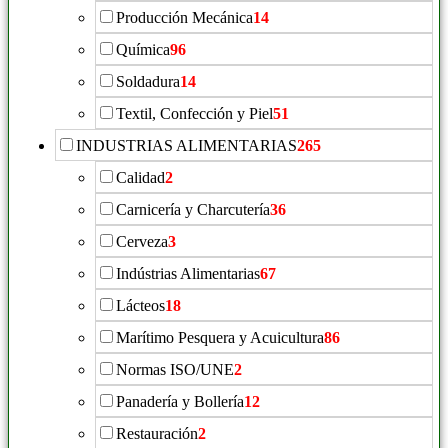
Producción Mecánica
14
Química
96
Soldadura
14
Textil, Confección y Piel
51
INDUSTRIAS ALIMENTARIAS
265
Calidad
2
Carnicería y Charcutería
36
Cerveza
3
Indústrias Alimentarias
67
Lácteos
18
Marítimo Pesquera y Acuicultura
86
Normas ISO/UNE
2
Panadería y Bollería
12
Restauración
2