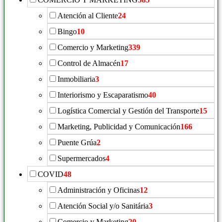
Atención al Cliente
24
Bingo
10
Comercio y Marketing
339
Control de Almacén
17
Inmobiliaria
3
Interiorismo y Escaparatismo
40
Logística Comercial y Gestión del Transporte
15
Marketing, Publicidad y Comunicación
166
Puente Grúa
2
Supermercados
4
COVID
48
Administración y Oficinas
12
Atención Social y/o Sanitária
3
Comercio y Marketing
20