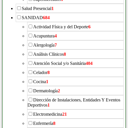
Salud Presencial
1
SANIDAD
684
Actividad Física y del Deporte
6
Acupuntura
4
Alergología
7
Análisis Clínicos
8
Atención Social y/o Sanitária
404
Celador
8
Cocina
1
Dermatología
2
Dirección de Instalaciones, Entidades Y Eventos
Deportivos
1
Electromedicina
21
Enfermería
8