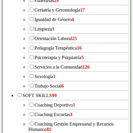
Funerarias
29
Geriatría y Gerontología
17
Igualdad de Género
4
Limpieza
1
Orientación Laboral
25
Pedagogía Terapéutica
16
Psicoterapia y Psiquiatría
5
Servicios a la Comunidad
126
Sexología
1
Trabajo Social
6
SOFT SKILLS
99
Coaching Deportivo
1
Coaching Escuelas
3
Coaching Gestión Empresarial y Recursos
Humanos
82