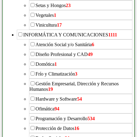
Setas y Hongos
23
Vegetales
1
Vinicultura
17
INFORMÁTICA Y COMUNICACIONES
1111
Atención Social y/o Sanitária
6
Diseño Profesional y CAD
49
Domótica
1
Frío y Climatización
3
Gestión Empresarial, Dirección y Recursos
Humanos
19
Hardware y Software
54
Ofimática
94
Programación y Desarrollo
534
Protección de Datos
16