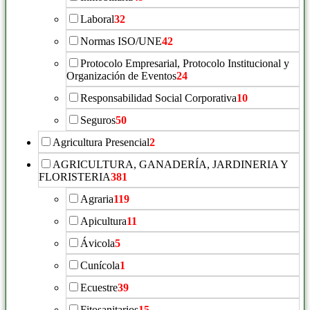
Laboral
32
Normas ISO/UNE
42
Protocolo Empresarial, Protocolo Institucional y
Organización de Eventos
24
Responsabilidad Social Corporativa
10
Seguros
50
Agricultura Presencial
2
AGRICULTURA, GANADERÍA, JARDINERIA Y
FLORISTERIA
381
Agraria
119
Apicultura
11
Ávicola
5
Cunícola
1
Ecuestre
39
Fitosanitarios
15