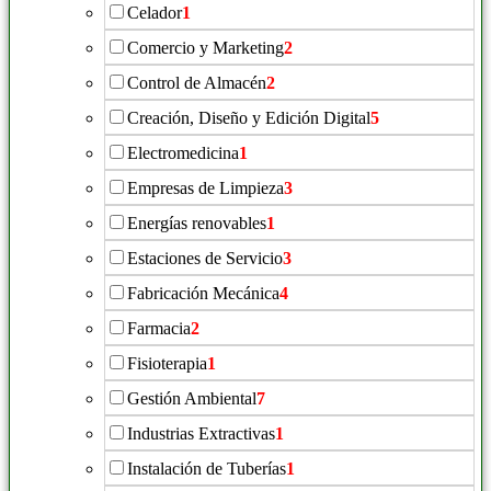
Celador
1
Comercio y Marketing
2
Control de Almacén
2
Creación, Diseño y Edición Digital
5
Electromedicina
1
Empresas de Limpieza
3
Energías renovables
1
Estaciones de Servicio
3
Fabricación Mecánica
4
Farmacia
2
Fisioterapia
1
Gestión Ambiental
7
Industrias Extractivas
1
Instalación de Tuberías
1