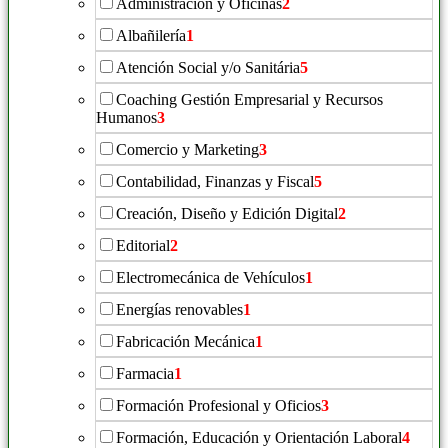
Administración y Oficinas
2
Albañilería
1
Atención Social y/o Sanitária
5
Coaching Gestión Empresarial y Recursos
Humanos
3
Comercio y Marketing
3
Contabilidad, Finanzas y Fiscal
5
Creación, Diseño y Edición Digital
2
Editorial
2
Electromecánica de Vehículos
1
Energías renovables
1
Fabricación Mecánica
1
Farmacia
1
Formación Profesional y Oficios
3
Formación, Educación y Orientación Laboral
4