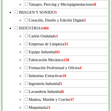
Tatuajes, Piercing y Micropigmentaciones
8
IMAGEN Y SONIDO
5
Creación, Diseño y Edición Digital
3
INDÚSTRIAS
466
Cartón Ondulado
1
Empresas de Limpieza
31
Equipo Industrial
43
Fabricación Mecánica
138
Formación Profesional y Oficios
4
Industrias Extractivas
10
Ingeniería Industrial
5
Lavanderia Industrial
6
Madera, Mueble y Corcho
37
Maquinaria
21