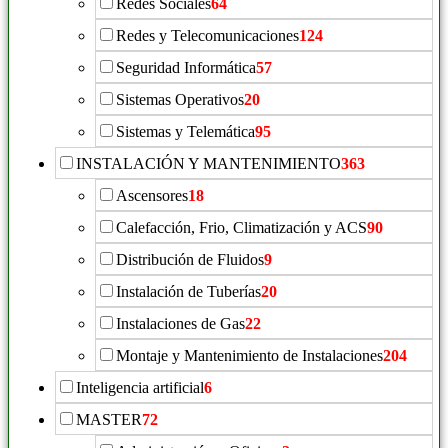
Redes Sociales
64
Redes y Telecomunicaciones
124
Seguridad Informática
57
Sistemas Operativos
20
Sistemas y Telemática
95
INSTALACIÓN Y MANTENIMIENTO
363
Ascensores
18
Calefacción, Frio, Climatización y ACS
90
Distribución de Fluidos
9
Instalación de Tuberías
20
Instalaciones de Gas
22
Montaje y Mantenimiento de Instalaciones
204
Inteligencia artificial
6
MASTER
72