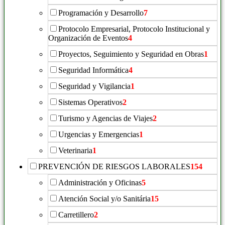
Programación y Desarrollo
7
Protocolo Empresarial, Protocolo Institucional y
Organización de Eventos
4
Proyectos, Seguimiento y Seguridad en Obras
1
Seguridad Informática
4
Seguridad y Vigilancia
1
Sistemas Operativos
2
Turismo y Agencias de Viajes
2
Urgencias y Emergencias
1
Veterinaria
1
PREVENCIÓN DE RIESGOS LABORALES
154
Administración y Oficinas
5
Atención Social y/o Sanitária
15
Carretillero
2