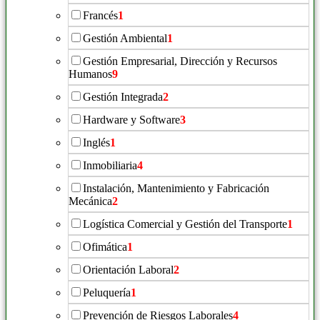
Francés
1
Gestión Ambiental
1
Gestión Empresarial, Dirección y Recursos
Humanos
9
Gestión Integrada
2
Hardware y Software
3
Inglés
1
Inmobiliaria
4
Instalación, Mantenimiento y Fabricación
Mecánica
2
Logística Comercial y Gestión del Transporte
1
Ofimática
1
Orientación Laboral
2
Peluquería
1
Prevención de Riesgos Laborales
4