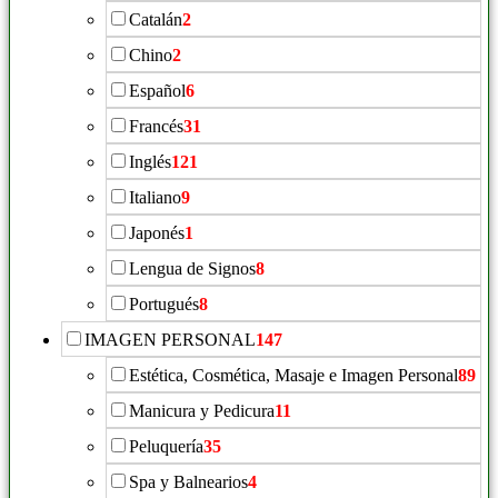
Catalán
2
Chino
2
Español
6
Francés
31
Inglés
121
Italiano
9
Japonés
1
Lengua de Signos
8
Portugués
8
IMAGEN PERSONAL
147
Estética, Cosmética, Masaje e Imagen Personal
89
Manicura y Pedicura
11
Peluquería
35
Spa y Balnearios
4