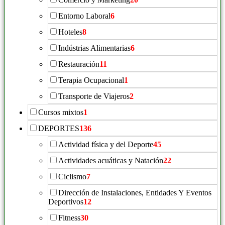
Entorno Laboral
6
Hoteles
8
Indústrias Alimentarias
6
Restauración
11
Terapia Ocupacional
1
Transporte de Viajeros
2
Cursos mixtos
1
DEPORTES
136
Actividad física y del Deporte
45
Actividades acuáticas y Natación
22
Ciclismo
7
Dirección de Instalaciones, Entidades Y Eventos
Deportivos
12
Fitness
30