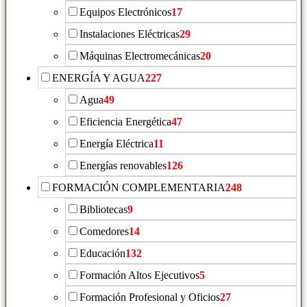
Equipos Electrónicos
17
Instalaciones Eléctricas
29
Máquinas Electromecánicas
20
ENERGÍA Y AGUA
227
Agua
49
Eficiencia Energética
47
Energía Eléctrica
11
Energías renovables
126
FORMACIÓN COMPLEMENTARIA
248
Bibliotecas
9
Comedores
14
Educación
132
Formación Altos Ejecutivos
5
Formación Profesional y Oficios
27