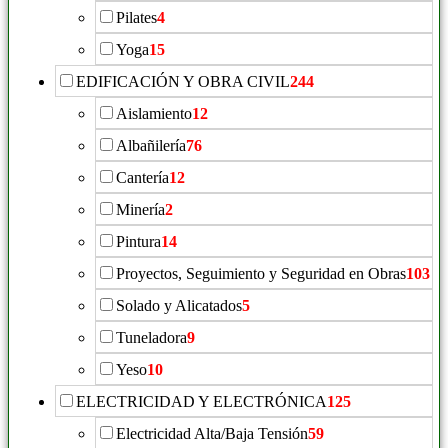
Pilates
4
Yoga
15
EDIFICACIÓN Y OBRA CIVIL
244
Aislamiento
12
Albañilería
76
Cantería
12
Minería
2
Pintura
14
Proyectos, Seguimiento y Seguridad en Obras
103
Solado y Alicatados
5
Tuneladora
9
Yeso
10
ELECTRICIDAD Y ELECTRÓNICA
125
Electricidad Alta/Baja Tensión
59