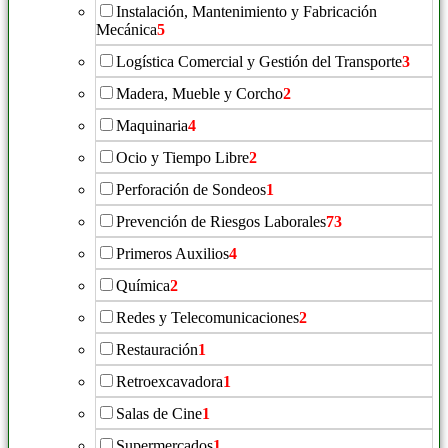
Instalación, Mantenimiento y Fabricación
Mecánica
5
Logística Comercial y Gestión del Transporte
3
Madera, Mueble y Corcho
2
Maquinaria
4
Ocio y Tiempo Libre
2
Perforación de Sondeos
1
Prevención de Riesgos Laborales
73
Primeros Auxilios
4
Química
2
Redes y Telecomunicaciones
2
Restauración
1
Retroexcavadora
1
Salas de Cine
1
Supermercados
1