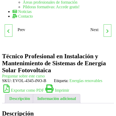
Áreas profesionales de formación
Píldoras formativas: Accede gratis!
Noticias
Contacto
Prev
Next
TÉCNICO PROFESIONAL
TÉCNICO PROFESIONAL
EN INSTALACIÓN Y
EN INSTALACIÓN Y
Técnico Profesional en Instalación y
MANTENIMIENTO DE
MANTENIMIENTO DE
Mantenimiento de Sistemas de Energía
SISTEMAS DE ENERGÍA
SISTEMAS DE ENERGÍA
Solar Fotovoltaica
Preguntar sobre este curso
SKU:
EVOL-4345-iNO-B
EÓLICA
Etiqueta:
SOLAR TÉRMICA
Energías renovables
Exportar como PDF
Imprimir
Descripción
Información adicional
Descripción