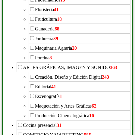
Floristeria
41
Fruticultura
18
Ganadería
68
Jardinería
39
Maquinaria Agraria
20
Porcina
8
ARTES GRÁFICAS, IMAGEN Y SONIDO
363
Creación, Diseño y Edición Digital
243
Editorial
41
Escenografía
1
Maquetación y Artes Gráficas
62
Producción Cinematográfica
16
Cocina presencial
31
COMERCIO Y MARKETING
585