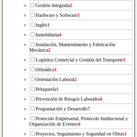
Gestión Integrada
2
Hardware y Software
3
Inglés
1
Inmobiliaria
4
Instalación, Mantenimiento y Fabricación
Mecánica
2
Logística Comercial y Gestión del Transporte
1
Ofimática
1
Orientación Laboral
2
Peluquería
1
Prevención de Riesgos Laborales
4
Programación y Desarrollo
7
Protocolo Empresarial, Protocolo Institucional y
Organización de Eventos
4
Proyectos, Seguimiento y Seguridad en Obras
1