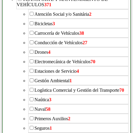
VEHÍCULOS
371
Atención Social y/o Sanitária
2
Bicicletas
3
Carrocería de Vehículos
38
Conducción de Vehículos
27
Drones
4
Electromecánica de Vehículos
70
Estaciones de Servicio
4
Gestión Ambiental
1
Logística Comercial y Gestión del Transporte
70
Naútica
3
Naval
58
Primeros Auxilios
2
Seguros
1