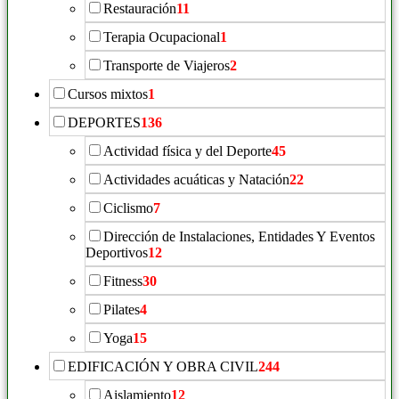
Restauración
11
Terapia Ocupacional
1
Transporte de Viajeros
2
Cursos mixtos
1
DEPORTES
136
Actividad física y del Deporte
45
Actividades acuáticas y Natación
22
Ciclismo
7
Dirección de Instalaciones, Entidades Y Eventos
Deportivos
12
Fitness
30
Pilates
4
Yoga
15
EDIFICACIÓN Y OBRA CIVIL
244
Aislamiento
12