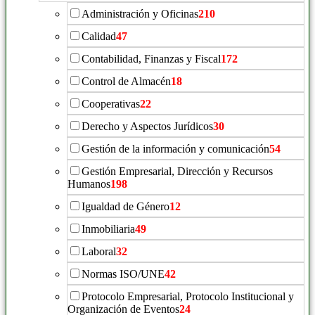
Administración y Oficinas
210
Calidad
47
Contabilidad, Finanzas y Fiscal
172
Control de Almacén
18
Cooperativas
22
Derecho y Aspectos Jurídicos
30
Gestión de la información y comunicación
54
Gestión Empresarial, Dirección y Recursos
Humanos
198
Igualdad de Género
12
Inmobiliaria
49
Laboral
32
Normas ISO/UNE
42
Protocolo Empresarial, Protocolo Institucional y
Organización de Eventos
24