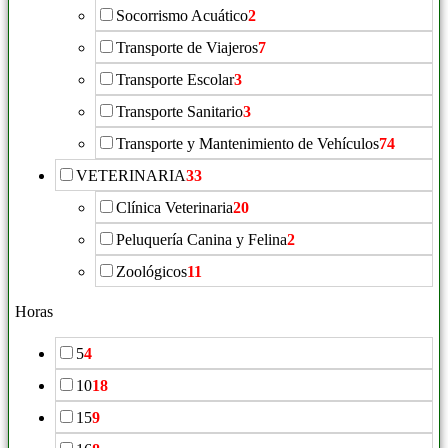
Socorrismo Acuático
2
Transporte de Viajeros
7
Transporte Escolar
3
Transporte Sanitario
3
Transporte y Mantenimiento de Vehículos
74
VETERINARIA
33
Clínica Veterinaria
20
Peluquería Canina y Felina
2
Zoológicos
11
Horas
5
4
10
18
15
9