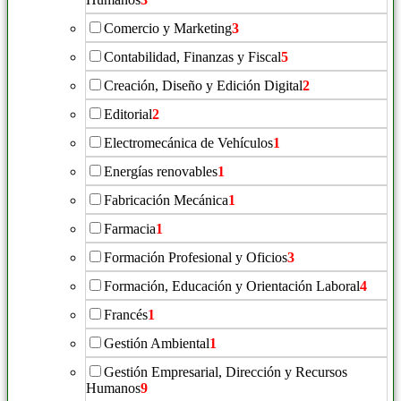
Comercio y Marketing
3
Contabilidad, Finanzas y Fiscal
5
Creación, Diseño y Edición Digital
2
Editorial
2
Electromecánica de Vehículos
1
Energías renovables
1
Fabricación Mecánica
1
Farmacia
1
Formación Profesional y Oficios
3
Formación, Educación y Orientación Laboral
4
Francés
1
Gestión Ambiental
1
Gestión Empresarial, Dirección y Recursos
Humanos
9