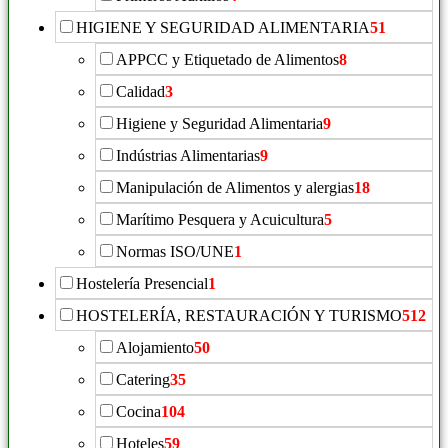
HIGIENE Y SEGURIDAD ALIMENTARIA
51
APPCC y Etiquetado de Alimentos
8
Calidad
3
Higiene y Seguridad Alimentaria
9
Indústrias Alimentarias
9
Manipulación de Alimentos y alergias
18
Marítimo Pesquera y Acuicultura
5
Normas ISO/UNE
1
Hostelería Presencial
1
HOSTELERÍA, RESTAURACIÓN Y TURISMO
512
Alojamiento
50
Catering
35
Cocina
104
Hoteles
59