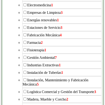
Electromedicina
1
Empresas de Limpieza
3
Energías renovables
1
Estaciones de Servicio
3
Fabricación Mecánica
4
Farmacia
2
Fisioterapia
1
Gestión Ambiental
7
Industrias Extractivas
1
Instalación de Tuberías
1
Instalación, Mantenimiento y Fabricación
Mecánica
5
Logística Comercial y Gestión del Transporte
3
Madera, Mueble y Corcho
2