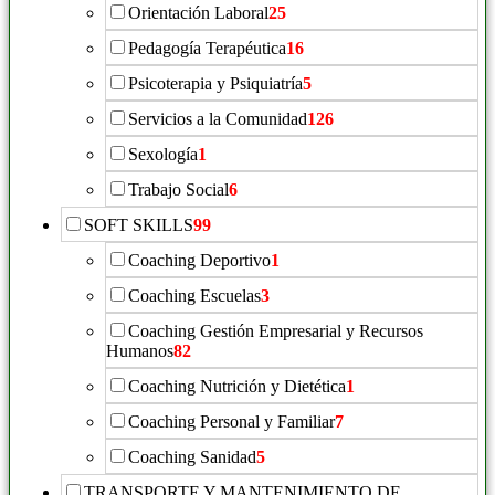
Orientación Laboral
25
Pedagogía Terapéutica
16
Psicoterapia y Psiquiatría
5
Servicios a la Comunidad
126
Sexología
1
Trabajo Social
6
SOFT SKILLS
99
Coaching Deportivo
1
Coaching Escuelas
3
Coaching Gestión Empresarial y Recursos
Humanos
82
Coaching Nutrición y Dietética
1
Coaching Personal y Familiar
7
Coaching Sanidad
5
TRANSPORTE Y MANTENIMIENTO DE