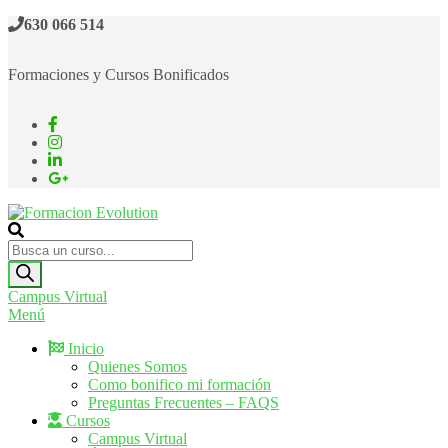
Saltar
630 066 514
al
contenido
Formaciones y Cursos Bonificados
Formacion Evolution
Cursos de formación continua
Búsqueda
de
productos
Campus Virtual
Menú
Inicio
Quienes Somos
Como bonifico mi formación
Preguntas Frecuentes – FAQS
Cursos
Campus Virtual