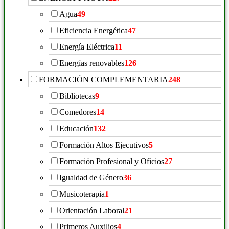
Agua
49
Eficiencia Energética
47
Energía Eléctrica
11
Energías renovables
126
FORMACIÓN COMPLEMENTARIA
248
Bibliotecas
9
Comedores
14
Educación
132
Formación Altos Ejecutivos
5
Formación Profesional y Oficios
27
Igualdad de Género
36
Musicoterapia
1
Orientación Laboral
21
Primeros Auxilios
4