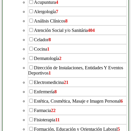
Acupuntura
4
Alergología
7
Análisis Clínicos
8
Atención Social y/o Sanitária
404
Celador
8
Cocina
1
Dermatología
2
Dirección de Instalaciones, Entidades Y Eventos
Deportivos
1
Electromedicina
21
Enfermería
8
Estética, Cosmética, Masaje e Imagen Personal
6
Farmacia
22
Fisioterapia
11
Formación, Educación y Orientación Laboral
5