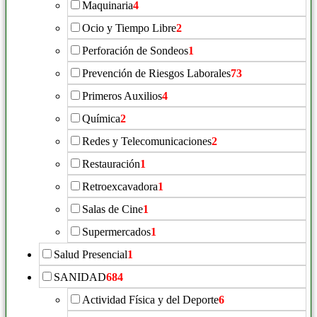
Maquinaria
4
Ocio y Tiempo Libre
2
Perforación de Sondeos
1
Prevención de Riesgos Laborales
73
Primeros Auxilios
4
Química
2
Redes y Telecomunicaciones
2
Restauración
1
Retroexcavadora
1
Salas de Cine
1
Supermercados
1
Salud Presencial
1
SANIDAD
684
Actividad Física y del Deporte
6