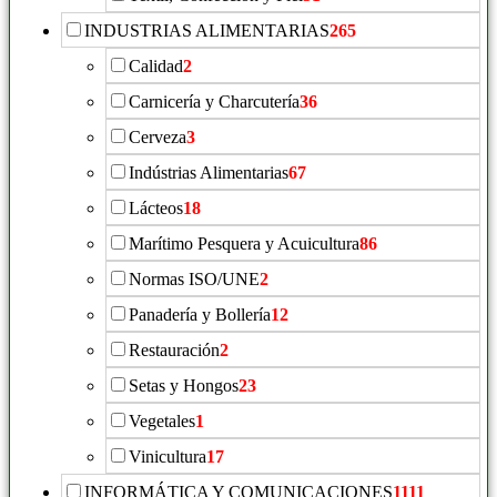
INDUSTRIAS ALIMENTARIAS
265
Calidad
2
Carnicería y Charcutería
36
Cerveza
3
Indústrias Alimentarias
67
Lácteos
18
Marítimo Pesquera y Acuicultura
86
Normas ISO/UNE
2
Panadería y Bollería
12
Restauración
2
Setas y Hongos
23
Vegetales
1
Vinicultura
17
INFORMÁTICA Y COMUNICACIONES
1111