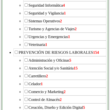
Seguridad Informática
4
Seguridad y Vigilancia
1
Sistemas Operativos
2
Turismo y Agencias de Viajes
2
Urgencias y Emergencias
1
Veterinaria
1
PREVENCIÓN DE RIESGOS LABORALES
154
Administración y Oficinas
5
Atención Social y/o Sanitária
15
Carretillero
2
Celador
1
Comercio y Marketing
2
Control de Almacén
2
Creación, Diseño y Edición Digital
5