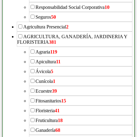
Responsabilidad Social Corporativa
10
Seguros
50
Agricultura Presencial
2
AGRICULTURA, GANADERÍA, JARDINERIA Y
FLORISTERIA
381
Agraria
119
Apicultura
11
Ávicola
5
Cunícola
1
Ecuestre
39
Fitosanitarios
15
Floristeria
41
Fruticultura
18
Ganadería
68