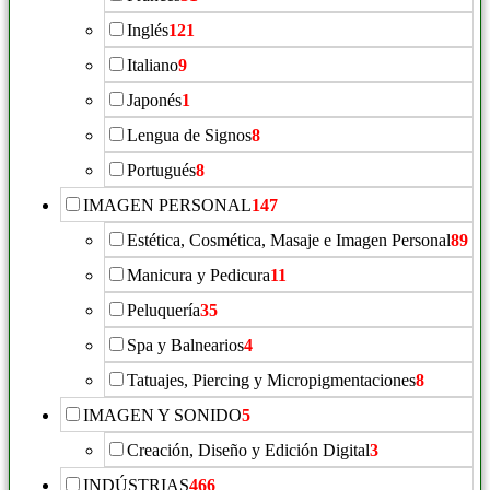
Inglés
121
Italiano
9
Japonés
1
Lengua de Signos
8
Portugués
8
IMAGEN PERSONAL
147
Estética, Cosmética, Masaje e Imagen Personal
89
Manicura y Pedicura
11
Peluquería
35
Spa y Balnearios
4
Tatuajes, Piercing y Micropigmentaciones
8
IMAGEN Y SONIDO
5
Creación, Diseño y Edición Digital
3
INDÚSTRIAS
466