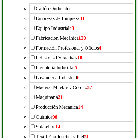
Cartón Ondulado
1
Empresas de Limpieza
31
Equipo Industrial
43
Fabricación Mecánica
138
Formación Profesional y Oficios
4
Industrias Extractivas
10
Ingeniería Industrial
5
Lavanderia Industrial
6
Madera, Mueble y Corcho
37
Maquinaria
21
Producción Mecánica
14
Química
96
Soldadura
14
Textil, Confección y Piel
51