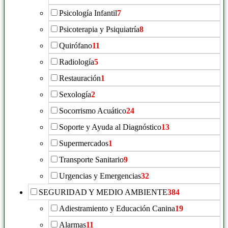
Psicología Infantil
7
Psicoterapia y Psiquiatría
8
Quirófano
11
Radiología
5
Restauración
1
Sexología
2
Socorrismo Acuático
24
Soporte y Ayuda al Diagnóstico
13
Supermercados
1
Transporte Sanitario
9
Urgencias y Emergencias
32
SEGURIDAD Y MEDIO AMBIENTE
384
Adiestramiento y Educación Canina
19
Alarmas
11