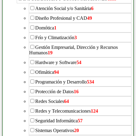
Atención Social y/o Sanitária
6
Diseño Profesional y CAD
49
Domótica
1
Frío y Climatización
3
Gestión Empresarial, Dirección y Recursos
Humanos
19
Hardware y Software
54
Ofimática
94
Programación y Desarrollo
534
Protección de Datos
16
Redes Sociales
64
Redes y Telecomunicaciones
124
Seguridad Informática
57
Sistemas Operativos
20