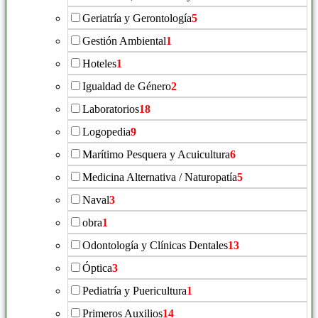
Geriatría y Gerontología
5
Gestión Ambiental
1
Hoteles
1
Igualdad de Género
2
Laboratorios
18
Logopedia
9
Marítimo Pesquera y Acuicultura
6
Medicina Alternativa / Naturopatía
5
Naval
3
obra
1
Odontología y Clínicas Dentales
13
Óptica
3
Pediatría y Puericultura
1
Primeros Auxilios
14