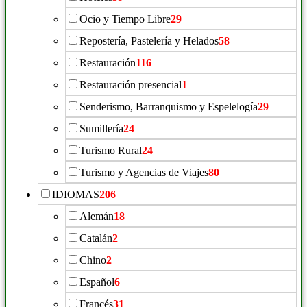
Ocio y Tiempo Libre
29
Repostería, Pastelería y Helados
58
Restauración
116
Restauración presencial
1
Senderismo, Barranquismo y Espelelogía
29
Sumillería
24
Turismo Rural
24
Turismo y Agencias de Viajes
80
IDIOMAS
206
Alemán
18
Catalán
2
Chino
2
Español
6
Francés
31