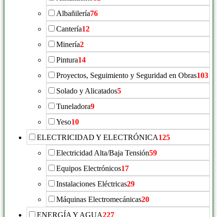
Albañilería
76
Cantería
12
Minería
2
Pintura
14
Proyectos, Seguimiento y Seguridad en Obras
103
Solado y Alicatados
5
Tuneladora
9
Yeso
10
ELECTRICIDAD Y ELECTRÓNICA
125
Electricidad Alta/Baja Tensión
59
Equipos Electrónicos
17
Instalaciones Eléctricas
29
Máquinas Electromecánicas
20
ENERGÍA Y AGUA
227