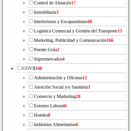
Control de Almacén
17
Inmobiliaria
3
Interiorismo y Escaparatismo
40
Logística Comercial y Gestión del Transporte
15
Marketing, Publicidad y Comunicación
166
Puente Grúa
2
Supermercados
4
COVID
48
Administración y Oficinas
12
Atención Social y/o Sanitária
3
Comercio y Marketing
20
Entorno Laboral
6
Hoteles
8
Indústrias Alimentarias
6