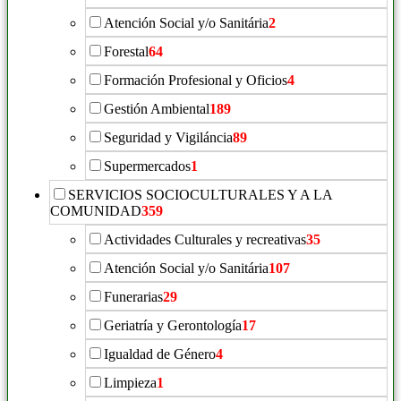
Atención Social y/o Sanitária
2
Forestal
64
Formación Profesional y Oficios
4
Gestión Ambiental
189
Seguridad y Vigiláncia
89
Supermercados
1
SERVICIOS SOCIOCULTURALES Y A LA
COMUNIDAD
359
Actividades Culturales y recreativas
35
Atención Social y/o Sanitária
107
Funerarias
29
Geriatría y Gerontología
17
Igualdad de Género
4
Limpieza
1