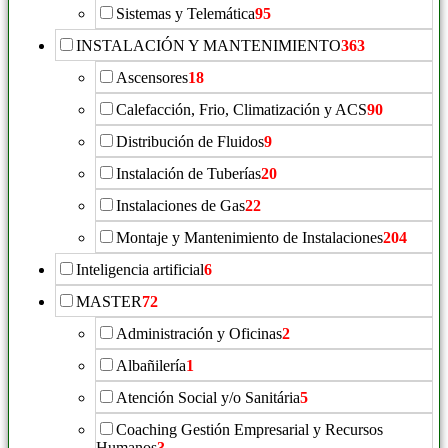
Sistemas y Telemática
95
INSTALACIÓN Y MANTENIMIENTO
363
Ascensores
18
Calefacción, Frio, Climatización y ACS
90
Distribución de Fluidos
9
Instalación de Tuberías
20
Instalaciones de Gas
22
Montaje y Mantenimiento de Instalaciones
204
Inteligencia artificial
6
MASTER
72
Administración y Oficinas
2
Albañilería
1
Atención Social y/o Sanitária
5
Coaching Gestión Empresarial y Recursos
Humanos
3