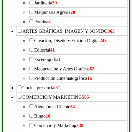
Jardinería
39
Maquinaria Agraria
20
Porcina
8
ARTES GRÁFICAS, IMAGEN Y SONIDO
363
Creación, Diseño y Edición Digital
243
Editorial
41
Escenografía
1
Maquetación y Artes Gráficas
62
Producción Cinematográfica
16
Cocina presencial
31
COMERCIO Y MARKETING
585
Atención al Cliente
24
Bingo
10
Comercio y Marketing
339