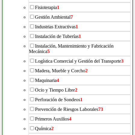
Fisioterapia
1
Gestión Ambiental
7
Industrias Extractivas
1
Instalación de Tuberías
1
Instalación, Mantenimiento y Fabricación
Mecánica
5
Logística Comercial y Gestión del Transporte
3
Madera, Mueble y Corcho
2
Maquinaria
4
Ocio y Tiempo Libre
2
Perforación de Sondeos
1
Prevención de Riesgos Laborales
73
Primeros Auxilios
4
Química
2