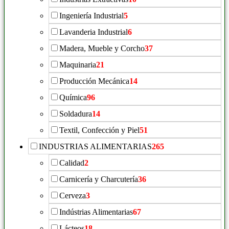
Ingeniería Industrial
5
Lavanderia Industrial
6
Madera, Mueble y Corcho
37
Maquinaria
21
Producción Mecánica
14
Química
96
Soldadura
14
Textil, Confección y Piel
51
INDUSTRIAS ALIMENTARIAS
265
Calidad
2
Carnicería y Charcutería
36
Cerveza
3
Indústrias Alimentarias
67
Lácteos
18