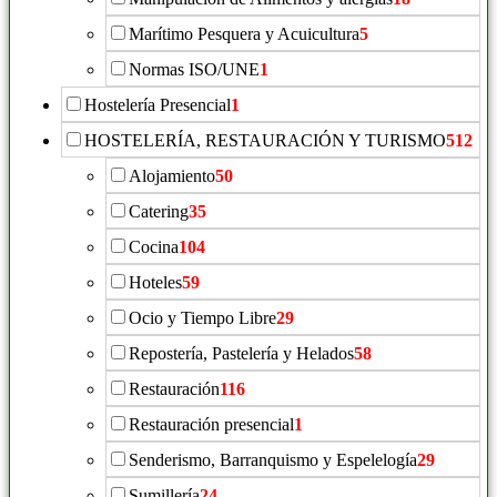
Marítimo Pesquera y Acuicultura
5
Normas ISO/UNE
1
Hostelería Presencial
1
HOSTELERÍA, RESTAURACIÓN Y TURISMO
512
Alojamiento
50
Catering
35
Cocina
104
Hoteles
59
Ocio y Tiempo Libre
29
Repostería, Pastelería y Helados
58
Restauración
116
Restauración presencial
1
Senderismo, Barranquismo y Espelelogía
29
Sumillería
24