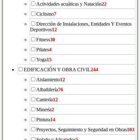
Actividades acuáticas y Natación
22
Ciclismo
7
Dirección de Instalaciones, Entidades Y Eventos
Deportivos
12
Fitness
30
Pilates
4
Yoga
15
EDIFICACIÓN Y OBRA CIVIL
244
Aislamiento
12
Albañilería
76
Cantería
12
Minería
2
Pintura
14
Proyectos, Seguimiento y Seguridad en Obras
103
Solado y Alicatados
5