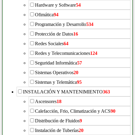
Hardware y Software
54
Ofimática
94
Programación y Desarrollo
534
Protección de Datos
16
Redes Sociales
64
Redes y Telecomunicaciones
124
Seguridad Informática
57
Sistemas Operativos
20
Sistemas y Telemática
95
INSTALACIÓN Y MANTENIMIENTO
363
Ascensores
18
Calefacción, Frio, Climatización y ACS
90
Distribución de Fluidos
9
Instalación de Tuberías
20