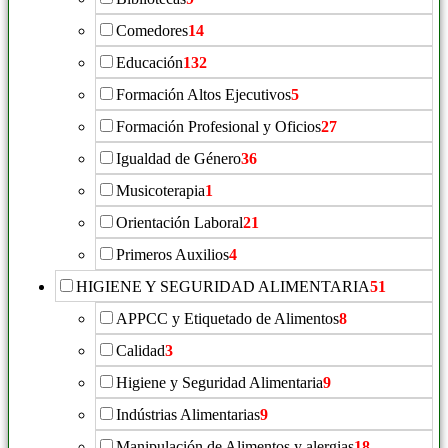
Comedores
14
Educación
132
Formación Altos Ejecutivos
5
Formación Profesional y Oficios
27
Igualdad de Género
36
Musicoterapia
1
Orientación Laboral
21
Primeros Auxilios
4
HIGIENE Y SEGURIDAD ALIMENTARIA
51
APPCC y Etiquetado de Alimentos
8
Calidad
3
Higiene y Seguridad Alimentaria
9
Indústrias Alimentarias
9
Manipulación de Alimentos y alergias
18