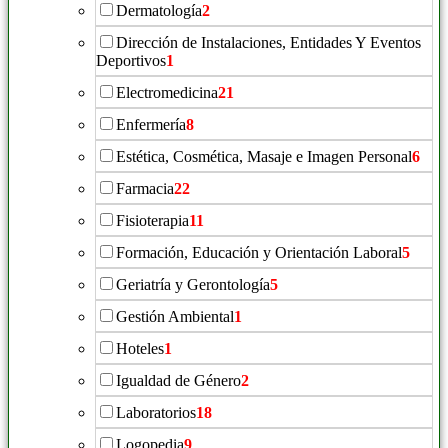
Dermatología
2
Dirección de Instalaciones, Entidades Y Eventos
Deportivos
1
Electromedicina
21
Enfermería
8
Estética, Cosmética, Masaje e Imagen Personal
6
Farmacia
22
Fisioterapia
11
Formación, Educación y Orientación Laboral
5
Geriatría y Gerontología
5
Gestión Ambiental
1
Hoteles
1
Igualdad de Género
2
Laboratorios
18
Logopedia
9